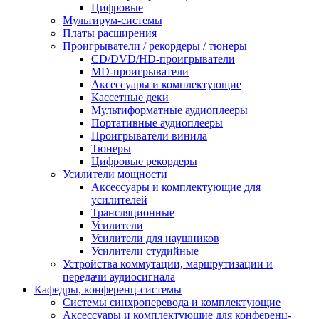
Цифровые
Мультирум-системы
Платы расширения
Проигрыватели / рекордеры / тюнеры
CD/DVD/HD-проигрыватели
MD-проигрыватели
Аксессуары и комплектующие
Кассетные деки
Мультиформатные аудиоплееры
Портативные аудиоплееры
Проигрыватели винила
Тюнеры
Цифровые рекордеры
Усилители мощности
Аксессуары и комплектующие для
усилителей
Трансляционные
Усилители
Усилители для наушников
Усилители студийные
Устройства коммутации, маршрутизации и
передачи аудиосигнала
Кафедры, конференц-системы
Cистемы синхроперевода и комплектующие
Аксессуары и комплектующие для конференц-