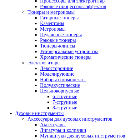
Процессоры для электрогитар
Рэковые процессоры эффектов
Тюнеры и метрономы
Гитарные тюнеры
Камертоны
Метрономы
Педальные тюнеры
Рэковые тюнеры
Тюнеры-клипсы
Универсальные устройства
Хроматические тюнеры
Электрогитары
Левосторонние
Моделирующие
Наборы и комплекты
Полуакустические
Цельнокорпусные
6-струнные
7-струнные
8-струнные
Духовые инструменты
Аксессуары для духовых инструментов
Аксессуары
Лигатуры и колпачки
Мундштуки для духовых инструментов