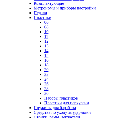
Комплектующие
Метрономы и приборы настройки
Педали
Пластики
06
08
10
11
12
13
14
15
16
18
20
22
24
26
28
30
Наборы пластиков
Пластики для перкуссии
Пружины для барабана
Средства по уходу за ударными
Стойки, рамы, держатели