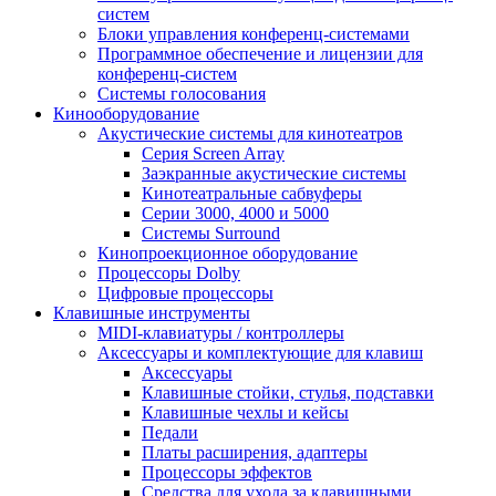
систем
Блоки управления конференц-системами
Программное обеспечение и лицензии для
конференц-систем
Системы голосования
Кинооборудование
Акустические системы для кинотеатров
Cерия Screen Array
Заэкранные акустические системы
Кинотеатральные сабвуферы
Серии 3000, 4000 и 5000
Системы Surround
Кинопроекционное оборудование
Процессоры Dolby
Цифровые процессоры
Клавишные инструменты
MIDI-клавиатуры / контроллеры
Аксессуары и комплектующие для клавиш
Аксессуары
Клавишные стойки, стулья, подставки
Клавишные чехлы и кейсы
Педали
Платы расширения, адаптеры
Процессоры эффектов
Средства для ухода за клавишными