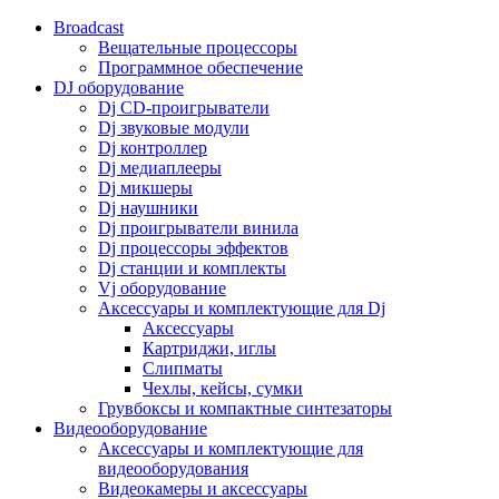
Broadcast
Вещательные процессоры
Программное обеспечение
DJ оборудование
Dj CD-проигрыватели
Dj звуковые модули
Dj контроллер
Dj медиаплееры
Dj микшеры
Dj наушники
Dj проигрыватели винила
Dj процессоры эффектов
Dj станции и комплекты
Vj оборудование
Аксессуары и комплектующие для Dj
Аксессуары
Картриджи, иглы
Слипматы
Чехлы, кейсы, сумки
Грувбоксы и компактные синтезаторы
Видеооборудование
Аксессуары и комплектующие для
видеооборудования
Видеокамеры и аксессуары