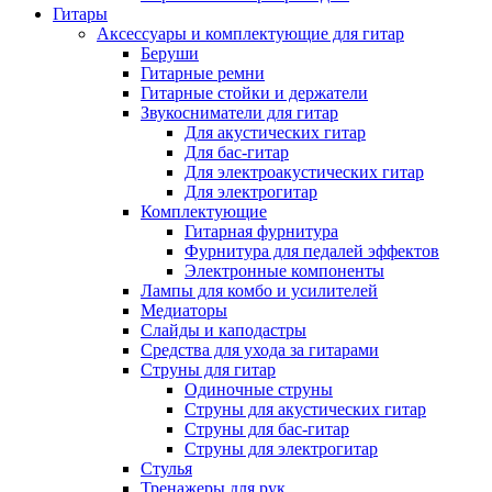
Гитары
Аксессуары и комплектующие для гитар
Беруши
Гитарные ремни
Гитарные стойки и держатели
Звукосниматели для гитар
Для акустических гитар
Для бас-гитар
Для электроакустических гитар
Для электрогитар
Комплектующие
Гитарная фурнитура
Фурнитура для педалей эффектов
Электронные компоненты
Лампы для комбо и усилителей
Медиаторы
Слайды и каподастры
Средства для ухода за гитарами
Струны для гитар
Одиночные струны
Струны для акустических гитар
Струны для бас-гитар
Струны для электрогитар
Стулья
Тренажеры для рук