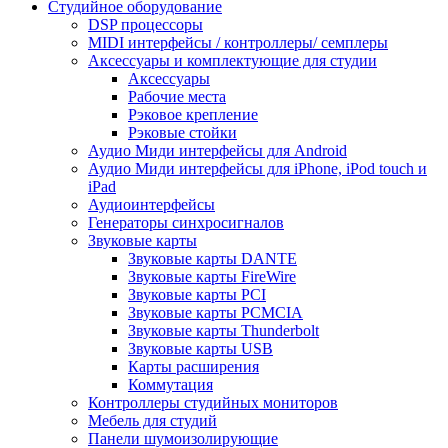
Студийное оборудование
DSP процессоры
MIDI интерфейсы / контроллеры/ семплеры
Аксессуары и комплектующие для студии
Аксессуары
Рабочие места
Рэковое крепление
Рэковые стойки
Аудио Миди интерфейсы для Android
Аудио Миди интерфейсы для iPhone, iPod touch и
iPad
Аудиоинтерфейсы
Генераторы синхросигналов
Звуковые карты
Звуковые карты DANTE
Звуковые карты FireWire
Звуковые карты PCI
Звуковые карты PCMCIA
Звуковые карты Thunderbolt
Звуковые карты USB
Карты расширения
Коммутация
Контроллеры студийных мониторов
Мебель для студий
Панели шумоизолирующие