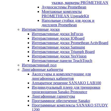
указки, маркеры PROMETHEAN
Аудиосистемы Promethean
Монтажные комплекты
PROMETHEAN UpgradeKit
Напольные стойки для досок и
дисплеев Promethean
Интерактивные доски
Интерактивные доски InFocus
Интерактивные доски IQBoard
Интерактивные доски Promethean ActivBoard
Интерактивные доски Samsung
Интерактивные доски Triumph Board
Интерактивные доски YesVision
Интерактивные панели TeachTouch
Интерактивный пол
Лингафонные кабинеты
Аксессуары и комплектующие для
лингафонных кабинетов
Аппаратное решение SANAKO LAB100
Индивидуальный плеер для тренировки
произношения Sanako Pronounce
Лингафонные гарнитуры
Программное обеспечение Sanako
Программные комплексы SANAKO STUDY
1200