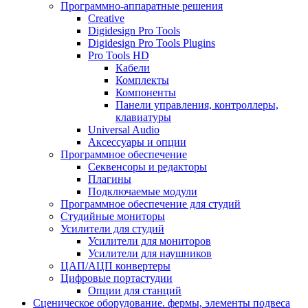
Программно-аппаратные решения
Creative
Digidesign Pro Tools
Digidesign Pro Tools Plugins
Pro Tools HD
Кабели
Комплекты
Компоненты
Панели управления, контроллеры,
клавиатуры
Universal Audio
Аксессуары и опции
Программное обеспечение
Cеквенсоры и редакторы
Плагины
Подключаемые модули
Программное обеспечение для студий
Студийные мониторы
Усилители для студий
Усилители для мониторов
Усилители для наушников
ЦАП/АЦП конвертеры
Цифровые портастудии
Опции для станций
Сценическое оборудование. фермы, элементы подвеса