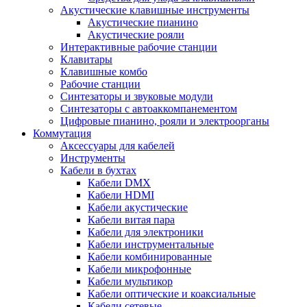
Акустические клавишные инструменты
Акустические пианино
Акустические рояли
Интерактивные рабочие станции
Клавитары
Клавишные комбо
Рабочие станции
Синтезаторы и звуковые модули
Синтезаторы с автоаккомпанементом
Цифровые пианино, рояли и электроорганы
Коммутация
Аксессуары для кабелей
Инструменты
Кабели в бухтах
Кабели DMX
Кабели HDMI
Кабели акустические
Кабели витая пара
Кабели для электроники
Кабели инструментальные
Кабели комбинированные
Кабели микрофонные
Кабели мультикор
Кабели оптические и коаксиальные
Кабели сетевые