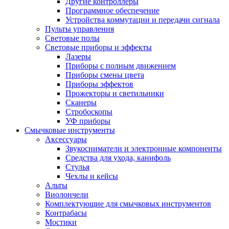
Другие контроллеры
Программное обеспечение
Устройства коммутации и передачи сигнала
Пульты управления
Световые полы
Световые приборы и эффекты
Лазеры
Приборы с полным движением
Приборы смены цвета
Приборы эффектов
Прожекторы и светильники
Сканеры
Стробоскопы
УФ приборы
Смычковые инструменты
Аксессуары
Звукосниматели и электронные компоненты
Средства для ухода, канифоль
Стулья
Чехлы и кейсы
Альты
Виолончели
Комплектующие для смычковых инструментов
Контрабасы
Мостики