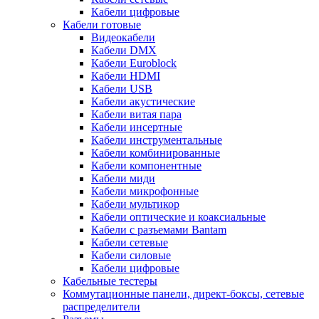
Кабели цифровые
Кабели готовые
Видеокабели
Кабели DMX
Кабели Euroblock
Кабели HDMI
Кабели USB
Кабели акустические
Кабели витая пара
Кабели инсертные
Кабели инструментальные
Кабели комбинированные
Кабели компонентные
Кабели миди
Кабели микрофонные
Кабели мультикор
Кабели оптические и коаксиальные
Кабели с разъемами Bantam
Кабели сетевые
Кабели силовые
Кабели цифровые
Кабельные тестеры
Коммутационные панели, директ-боксы, сетевые
распределители