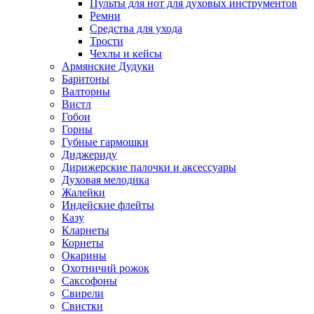
Пульты для нот для духовых инструментов
Ремни
Средства для ухода
Трости
Чехлы и кейсы
Армянские Дудуки
Баритоны
Валторны
Вистл
Гобои
Горны
Губные гармошки
Диджериду
Дирижерские палочки и аксессуары
Духовая мелодика
Жалейки
Индейские флейты
Казу
Кларнеты
Корнеты
Окарины
Охотничий рожок
Саксофоны
Свирели
Свистки