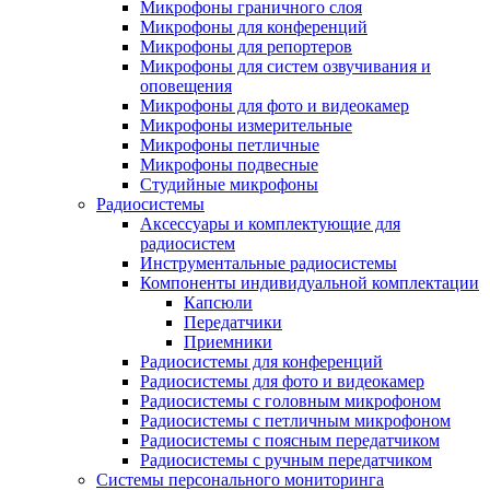
Микрофоны граничного слоя
Микрофоны для конференций
Микрофоны для репортеров
Микрофоны для систем озвучивания и
оповещения
Микрофоны для фото и видеокамер
Микрофоны измерительные
Микрофоны петличные
Микрофоны подвесные
Студийные микрофоны
Радиосистемы
Аксессуары и комплектующие для
радиосистем
Инструментальные радиосистемы
Компоненты индивидуальной комплектации
Капсюли
Передатчики
Приемники
Радиосистемы для конференций
Радиосистемы для фото и видеокамер
Радиосистемы с головным микрофоном
Радиосистемы с петличным микрофоном
Радиосистемы с поясным передатчиком
Радиосистемы с ручным передатчиком
Системы персонального мониторинга