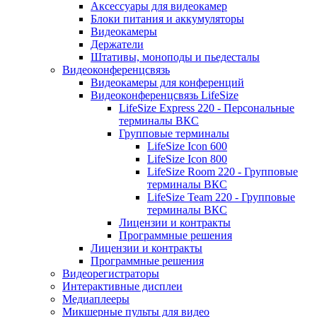
Аксессуары для видеокамер
Блоки питания и аккумуляторы
Видеокамеры
Держатели
Штативы, моноподы и пьедесталы
Видеоконференцсвязь
Видеокамеры для конференций
Видеоконференцсвязь LifeSize
LifeSize Express 220 - Персональные
терминалы ВКС
Групповые терминалы
LifeSize Icon 600
LifeSize Icon 800
LifeSize Room 220 - Групповые
терминалы ВКС
LifeSize Team 220 - Групповые
терминалы ВКС
Лицензии и контракты
Программные решения
Лицензии и контракты
Программные решения
Видеорегистраторы
Интерактивные дисплеи
Медиаплееры
Микшерные пульты для видео