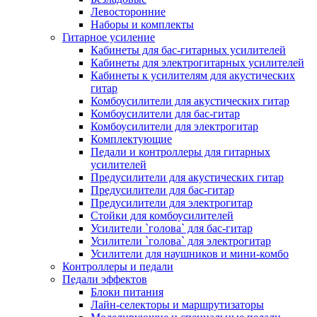
Левосторонние
Наборы и комплекты
Гитарное усиление
Кабинеты для бас-гитарных усилителей
Кабинеты для электрогитарных усилителей
Кабинеты к усилителям для акустических
гитар
Комбоусилители для акустических гитар
Комбоусилители для бас-гитар
Комбоусилители для электрогитар
Комплектующие
Педали и контроллеры для гитарных
усилителей
Предусилители для акустических гитар
Предусилители для бас-гитар
Предусилители для электрогитар
Стойки для комбоусилителей
Усилители `голова` для бас-гитар
Усилители `голова` для электрогитар
Усилители для наушников и мини-комбо
Контроллеры и педали
Педали эффектов
Блоки питания
Лайн-селекторы и маршрутизаторы