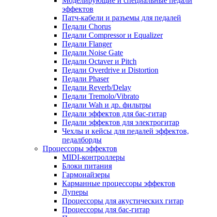
Моделирующие и специальные педали
эффектов
Патч-кабели и разъемы для педалей
Педали Chorus
Педали Compressor и Equalizer
Педали Flanger
Педали Noise Gate
Педали Octaver и Pitch
Педали Overdrive и Distortion
Педали Phaser
Педали Reverb/Delay
Педали Tremolo/Vibrato
Педали Wah и др. фильтры
Педали эффектов для бас-гитар
Педали эффектов для электрогитар
Чехлы и кейсы для педалей эффектов,
педалборды
Процессоры эффектов
MIDI-контроллеры
Блоки питания
Гармонайзеры
Карманные процессоры эффектов
Луперы
Процессоры для акустических гитар
Процессоры для бас-гитар