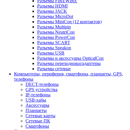
Разъемы FIREWIRE
Разъемы HDMI
Разъемы JACK
Разъемы MicroDot
Разъемы MiniCon (12 контактов)
Разъемы Multipin
Разъемы NeutriCon
Разъемы PowerCon
Разъемы SCART
Разъемы Speakon
Разъемы USB
Разъемы и аксессуары OpticalCon
Разъемы переходники/адаптеры
Разъемы сетевые
Компьютеры, периферия, смартфоны, планшеты, GPS,
телефоны
DECT-телефоны
GPS устройства
IP-телефоны
USB-хабы
Аксессуары
Планшеты
Сетевые карты
Сетевые ПК
Смартфоны