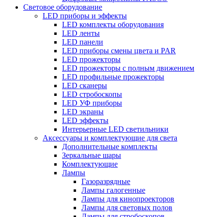
Световое оборудование
LED приборы и эффекты
LED комплекты оборудования
LED ленты
LED панели
LED приборы смены цвета и PAR
LED прожекторы
LED прожекторы с полным движением
LED профильные прожекторы
LED сканеры
LED стробоскопы
LED УФ приборы
LED экраны
LED эффекты
Интерьерные LED светильники
Аксессуары и комплектующие для света
Дополнительные комплекты
Зеркальные шары
Комплектующие
Лампы
Газоразрядные
Лампы галогенные
Лампы для кинопроекторов
Лампы для световых полов
Лампы для стробоскопов