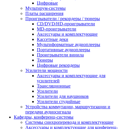
Цифровые
Мультирум-системы
Платы расширения
Проигрыватели / рекордеры / тюнеры
CD/DVD/HD-проигрыватели
MD-проигрыватели
Аксессуары и комплектующие
Кассетные деки
Мультиформатные аудиоплееры
Портативные аудиоплееры
Проигрыватели винила
Тюнеры
Цифровые рекордеры
Усилители мощности
Аксессуары и комплектующие для
усилителей
Трансляционные
Усилители
Усилители для наушников
Усилители студийные
Устройства коммутации, маршрутизации и
передачи аудиосигнала
Кафедры, конференц-системы
Cистемы синхроперевода и комплектующие
Аксессуары и комплектующие для конференц-