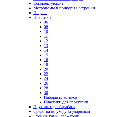
Комплектующие
Метрономы и приборы настройки
Педали
Пластики
06
08
10
11
12
13
14
15
16
18
20
22
24
26
28
30
Наборы пластиков
Пластики для перкуссии
Пружины для барабана
Средства по уходу за ударными
Стойки, рамы, держатели