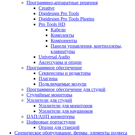
Программно-аппаратные решения
Creative
Digidesign Pro Tools
Digidesign Pro Tools Plugins
Pro Tools HD
Кабели
Комплекты
Компоненты
Панели управления, контроллеры,
клавиатуры
Universal Audio
Аксессуары и опции
Программное обеспечение
Cеквенсоры и редакторы
Плагины
Подключаемые модули
Программное обеспечение для студий
Студийные мониторы
Усилители для студий
Усилители для мониторов
Усилители для наушников
ЦАП/АЦП конвертеры
Цифровые портастудии
Опции для станций
Сценическое оборудование. фермы, элементы подвеса