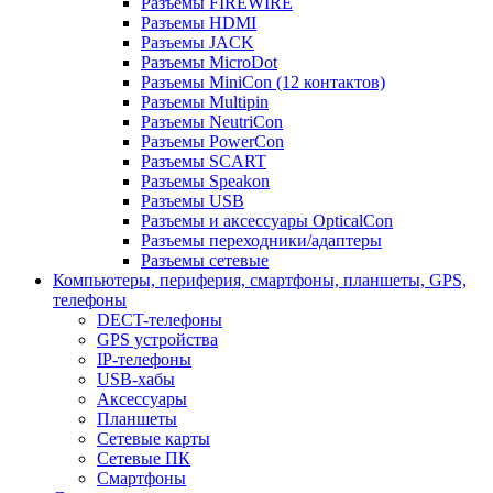
Разъемы FIREWIRE
Разъемы HDMI
Разъемы JACK
Разъемы MicroDot
Разъемы MiniCon (12 контактов)
Разъемы Multipin
Разъемы NeutriCon
Разъемы PowerCon
Разъемы SCART
Разъемы Speakon
Разъемы USB
Разъемы и аксессуары OpticalCon
Разъемы переходники/адаптеры
Разъемы сетевые
Компьютеры, периферия, смартфоны, планшеты, GPS,
телефоны
DECT-телефоны
GPS устройства
IP-телефоны
USB-хабы
Аксессуары
Планшеты
Сетевые карты
Сетевые ПК
Смартфоны