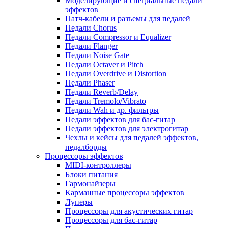
Моделирующие и специальные педали
эффектов
Патч-кабели и разъемы для педалей
Педали Chorus
Педали Compressor и Equalizer
Педали Flanger
Педали Noise Gate
Педали Octaver и Pitch
Педали Overdrive и Distortion
Педали Phaser
Педали Reverb/Delay
Педали Tremolo/Vibrato
Педали Wah и др. фильтры
Педали эффектов для бас-гитар
Педали эффектов для электрогитар
Чехлы и кейсы для педалей эффектов,
педалборды
Процессоры эффектов
MIDI-контроллеры
Блоки питания
Гармонайзеры
Карманные процессоры эффектов
Луперы
Процессоры для акустических гитар
Процессоры для бас-гитар