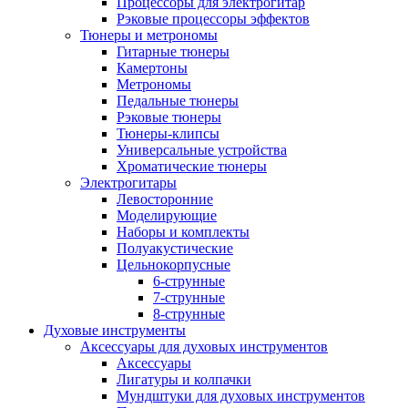
Процессоры для электрогитар
Рэковые процессоры эффектов
Тюнеры и метрономы
Гитарные тюнеры
Камертоны
Метрономы
Педальные тюнеры
Рэковые тюнеры
Тюнеры-клипсы
Универсальные устройства
Хроматические тюнеры
Электрогитары
Левосторонние
Моделирующие
Наборы и комплекты
Полуакустические
Цельнокорпусные
6-струнные
7-струнные
8-струнные
Духовые инструменты
Аксессуары для духовых инструментов
Аксессуары
Лигатуры и колпачки
Мундштуки для духовых инструментов