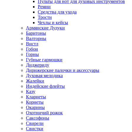
Пульты для нот для духовых инструментов
Ремни
Средства для ухода
Трости
Чехлы и кейсы
Армянские Дудуки
Баритоны
Валторны
Вистл
Гобои
Горны
Губные гармошки
Диджериду
Дирижерские палочки и аксессуары
Духовая мелодика
Жалейки
Индейские флейты
Казу
Кларнеты
Корнеты
Окарины
Охотничий рожок
Саксофоны
Свирели
Свистки