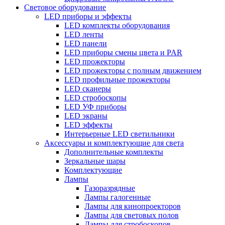
Световое оборудование
LED приборы и эффекты
LED комплекты оборудования
LED ленты
LED панели
LED приборы смены цвета и PAR
LED прожекторы
LED прожекторы с полным движением
LED профильные прожекторы
LED сканеры
LED стробоскопы
LED УФ приборы
LED экраны
LED эффекты
Интерьерные LED светильники
Аксессуары и комплектующие для света
Дополнительные комплекты
Зеркальные шары
Комплектующие
Лампы
Газоразрядные
Лампы галогенные
Лампы для кинопроекторов
Лампы для световых полов
Лампы для стробоскопов