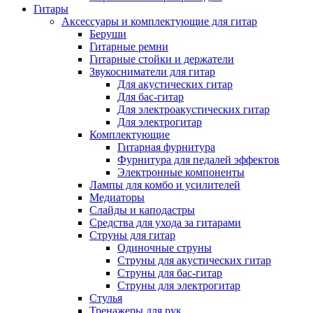
Гитары
Аксессуары и комплектующие для гитар
Беруши
Гитарные ремни
Гитарные стойки и держатели
Звукосниматели для гитар
Для акустических гитар
Для бас-гитар
Для электроакустических гитар
Для электрогитар
Комплектующие
Гитарная фурнитура
Фурнитура для педалей эффектов
Электронные компоненты
Лампы для комбо и усилителей
Медиаторы
Слайды и каподастры
Средства для ухода за гитарами
Струны для гитар
Одиночные струны
Струны для акустических гитар
Струны для бас-гитар
Струны для электрогитар
Стулья
Тренажеры для рук