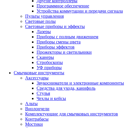
Другие контроллеры
Программное обеспечение
Устройства коммутации и передачи сигнала
Пульты управления
Световые полы
Световые приборы и эффекты
Лазеры
Приборы с полным движением
Приборы смены цвета
Приборы эффектов
Прожекторы и светильники
Сканеры
Стробоскопы
УФ приборы
Смычковые инструменты
Аксессуары
Звукосниматели и электронные компоненты
Средства для ухода, канифоль
Стулья
Чехлы и кейсы
Альты
Виолончели
Комплектующие для смычковых инструментов
Контрабасы
Мостики