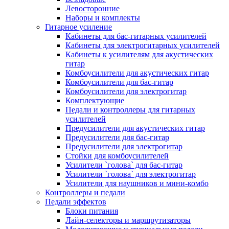
Левосторонние
Наборы и комплекты
Гитарное усиление
Кабинеты для бас-гитарных усилителей
Кабинеты для электрогитарных усилителей
Кабинеты к усилителям для акустических
гитар
Комбоусилители для акустических гитар
Комбоусилители для бас-гитар
Комбоусилители для электрогитар
Комплектующие
Педали и контроллеры для гитарных
усилителей
Предусилители для акустических гитар
Предусилители для бас-гитар
Предусилители для электрогитар
Стойки для комбоусилителей
Усилители `голова` для бас-гитар
Усилители `голова` для электрогитар
Усилители для наушников и мини-комбо
Контроллеры и педали
Педали эффектов
Блоки питания
Лайн-селекторы и маршрутизаторы