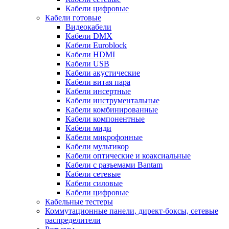
Кабели цифровые
Кабели готовые
Видеокабели
Кабели DMX
Кабели Euroblock
Кабели HDMI
Кабели USB
Кабели акустические
Кабели витая пара
Кабели инсертные
Кабели инструментальные
Кабели комбинированные
Кабели компонентные
Кабели миди
Кабели микрофонные
Кабели мультикор
Кабели оптические и коаксиальные
Кабели с разъемами Bantam
Кабели сетевые
Кабели силовые
Кабели цифровые
Кабельные тестеры
Коммутационные панели, директ-боксы, сетевые
распределители