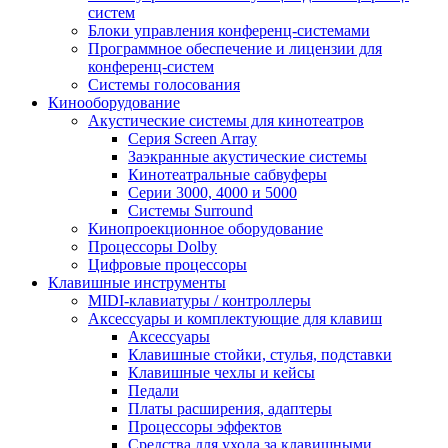
систем
Блоки управления конференц-системами
Программное обеспечение и лицензии для
конференц-систем
Системы голосования
Кинооборудование
Акустические системы для кинотеатров
Cерия Screen Array
Заэкранные акустические системы
Кинотеатральные сабвуферы
Серии 3000, 4000 и 5000
Системы Surround
Кинопроекционное оборудование
Процессоры Dolby
Цифровые процессоры
Клавишные инструменты
MIDI-клавиатуры / контроллеры
Аксессуары и комплектующие для клавиш
Аксессуары
Клавишные стойки, стулья, подставки
Клавишные чехлы и кейсы
Педали
Платы расширения, адаптеры
Процессоры эффектов
Средства для ухода за клавишными