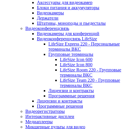
Аксессуары для видеокамер
Блоки питания и аккумуляторы
Видеокамеры
Держатели
Штативы, моноподы и пьедесталы
Видеоконференцсвязь
Видеокамеры для конференций
Видеоконференцсвязь LifeSize
LifeSize Express 220 - Персональные
терминалы ВКС
Групповые терминалы
LifeSize Icon 600
LifeSize Icon 800
LifeSize Room 220 - Групповые
терминалы ВКС
LifeSize Team 220 - Групповые
терминалы ВКС
Лицензии и контракты
Программные решения
Лицензии и контракты
Программные решения
Видеорегистраторы
Интерактивные дисплеи
Медиаплееры
Микшерные пульты для видео