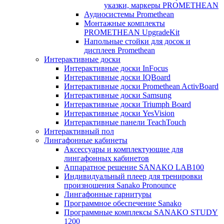
указки, маркеры PROMETHEAN
Аудиосистемы Promethean
Монтажные комплекты
PROMETHEAN UpgradeKit
Напольные стойки для досок и
дисплеев Promethean
Интерактивные доски
Интерактивные доски InFocus
Интерактивные доски IQBoard
Интерактивные доски Promethean ActivBoard
Интерактивные доски Samsung
Интерактивные доски Triumph Board
Интерактивные доски YesVision
Интерактивные панели TeachTouch
Интерактивный пол
Лингафонные кабинеты
Аксессуары и комплектующие для
лингафонных кабинетов
Аппаратное решение SANAKO LAB100
Индивидуальный плеер для тренировки
произношения Sanako Pronounce
Лингафонные гарнитуры
Программное обеспечение Sanako
Программные комплексы SANAKO STUDY
1200