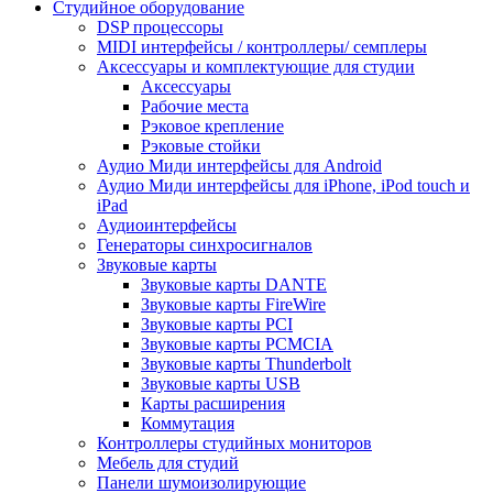
Студийное оборудование
DSP процессоры
MIDI интерфейсы / контроллеры/ семплеры
Аксессуары и комплектующие для студии
Аксессуары
Рабочие места
Рэковое крепление
Рэковые стойки
Аудио Миди интерфейсы для Android
Аудио Миди интерфейсы для iPhone, iPod touch и
iPad
Аудиоинтерфейсы
Генераторы синхросигналов
Звуковые карты
Звуковые карты DANTE
Звуковые карты FireWire
Звуковые карты PCI
Звуковые карты PCMCIA
Звуковые карты Thunderbolt
Звуковые карты USB
Карты расширения
Коммутация
Контроллеры студийных мониторов
Мебель для студий
Панели шумоизолирующие