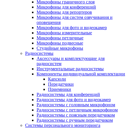
Микрофоны граничного слоя
Микрофоны для конференций
Микрофоны для репортеров
Микрофоны для систем озвучивания и
оповещения
Микрофоны для фото и видеокамер
Микрофоны измерительные
Микрофоны петличные
Микрофоны подвесные
Студийные микрофоны
Радиосистемы
Аксессуары и комплектующие для
радиосистем
Инструментальные радиосистемы
Компоненты индивидуальной комплектации
Капсюли
Передатчики
Приемники
Радиосистемы для конференций
Радиосистемы для фото и видеокамер
Радиосистемы с головным микрофоном
Радиосистемы с петличным микрофоном
Радиосистемы с поясным передатчиком
Радиосистемы с ручным передатчиком
Системы персонального мониторинга