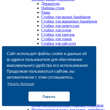
Держатели
Наборы стоек
Рамы
Стойки для малых барабанов
Стойки для маршевых барабанов
Стойки для перкуссии
Стойки для пэдов
Стойки для тарелок
Стойки для томов
Стойки для хай-хэта
Стулья
Чехлы, кейсы, сумки
Сайт использует файлы cookie и данные об
Барабанные установки/ударные установки
ip-адресе пользователя для обеспечения
Акустические
максимального удобства его использования.
Электронные
Барабаны
Продолжая пользоваться сайтом, вы
Mалый барабан / Snare
автоматически с этим соглашаетесь.
Деревянные
Именные
Узнать больше
Металлические
Бас-барабан / Bass
Маршевый барабан
Скрыть
Напольный том / Tom floor
Пэды для электронных ударных установок
Репетиционные пэды, накладки, демпферы,