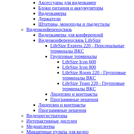
Аксессуары для видеокамер
Блоки питания и аккумуляторы
Видеокамеры
Держатели
Штативы, моноподы и пьедесталы
Видеоконференцсвязь
Видеокамеры для конференций
Видеоконференцсвязь LifeSize
LifeSize Express 220 - Персональные
терминалы ВКС
Групповые терминалы
LifeSize Icon 600
LifeSize Icon 800
LifeSize Room 220 - Групповые
терминалы ВКС
LifeSize Team 220 - Групповые
терминалы ВКС
Лицензии и контракты
Программные решения
Лицензии и контракты
Программные решения
Видеорегистраторы
Интерактивные дисплеи
Медиаплееры
Микшерные пульты для видео