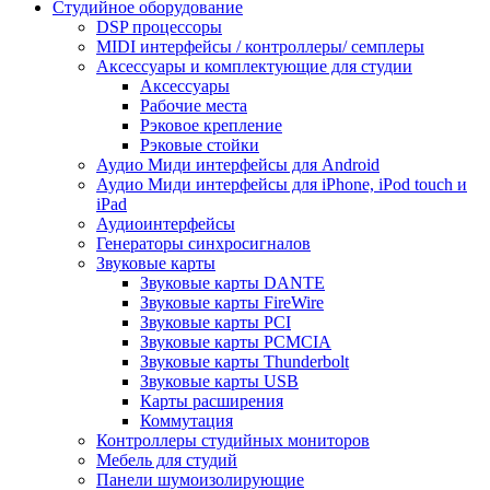
Студийное оборудование
DSP процессоры
MIDI интерфейсы / контроллеры/ семплеры
Аксессуары и комплектующие для студии
Аксессуары
Рабочие места
Рэковое крепление
Рэковые стойки
Аудио Миди интерфейсы для Android
Аудио Миди интерфейсы для iPhone, iPod touch и
iPad
Аудиоинтерфейсы
Генераторы синхросигналов
Звуковые карты
Звуковые карты DANTE
Звуковые карты FireWire
Звуковые карты PCI
Звуковые карты PCMCIA
Звуковые карты Thunderbolt
Звуковые карты USB
Карты расширения
Коммутация
Контроллеры студийных мониторов
Мебель для студий
Панели шумоизолирующие