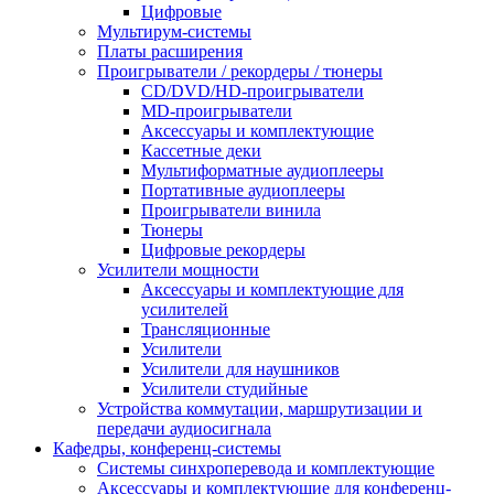
Цифровые
Мультирум-системы
Платы расширения
Проигрыватели / рекордеры / тюнеры
CD/DVD/HD-проигрыватели
MD-проигрыватели
Аксессуары и комплектующие
Кассетные деки
Мультиформатные аудиоплееры
Портативные аудиоплееры
Проигрыватели винила
Тюнеры
Цифровые рекордеры
Усилители мощности
Аксессуары и комплектующие для
усилителей
Трансляционные
Усилители
Усилители для наушников
Усилители студийные
Устройства коммутации, маршрутизации и
передачи аудиосигнала
Кафедры, конференц-системы
Cистемы синхроперевода и комплектующие
Аксессуары и комплектующие для конференц-