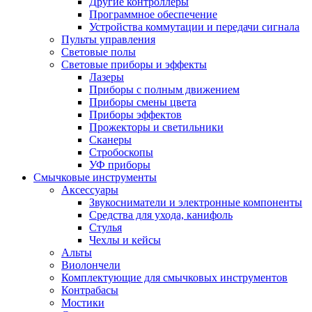
Другие контроллеры
Программное обеспечение
Устройства коммутации и передачи сигнала
Пульты управления
Световые полы
Световые приборы и эффекты
Лазеры
Приборы с полным движением
Приборы смены цвета
Приборы эффектов
Прожекторы и светильники
Сканеры
Стробоскопы
УФ приборы
Смычковые инструменты
Аксессуары
Звукосниматели и электронные компоненты
Средства для ухода, канифоль
Стулья
Чехлы и кейсы
Альты
Виолончели
Комплектующие для смычковых инструментов
Контрабасы
Мостики