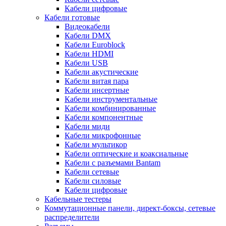
Кабели цифровые
Кабели готовые
Видеокабели
Кабели DMX
Кабели Euroblock
Кабели HDMI
Кабели USB
Кабели акустические
Кабели витая пара
Кабели инсертные
Кабели инструментальные
Кабели комбинированные
Кабели компонентные
Кабели миди
Кабели микрофонные
Кабели мультикор
Кабели оптические и коаксиальные
Кабели с разъемами Bantam
Кабели сетевые
Кабели силовые
Кабели цифровые
Кабельные тестеры
Коммутационные панели, директ-боксы, сетевые
распределители