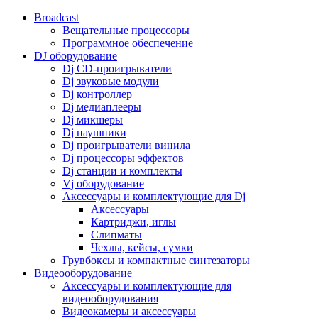
Broadcast
Вещательные процессоры
Программное обеспечение
DJ оборудование
Dj CD-проигрыватели
Dj звуковые модули
Dj контроллер
Dj медиаплееры
Dj микшеры
Dj наушники
Dj проигрыватели винила
Dj процессоры эффектов
Dj станции и комплекты
Vj оборудование
Аксессуары и комплектующие для Dj
Аксессуары
Картриджи, иглы
Слипматы
Чехлы, кейсы, сумки
Грувбоксы и компактные синтезаторы
Видеооборудование
Аксессуары и комплектующие для
видеооборудования
Видеокамеры и аксессуары