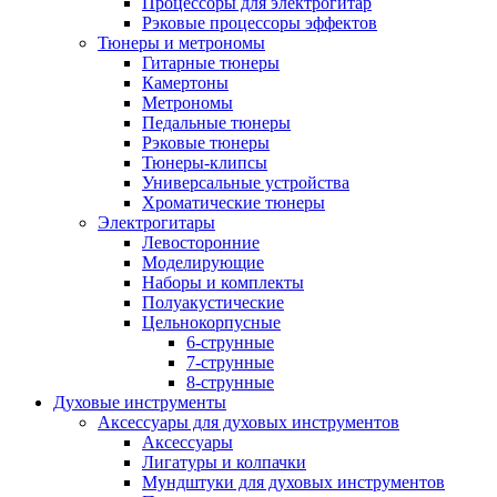
Процессоры для электрогитар
Рэковые процессоры эффектов
Тюнеры и метрономы
Гитарные тюнеры
Камертоны
Метрономы
Педальные тюнеры
Рэковые тюнеры
Тюнеры-клипсы
Универсальные устройства
Хроматические тюнеры
Электрогитары
Левосторонние
Моделирующие
Наборы и комплекты
Полуакустические
Цельнокорпусные
6-струнные
7-струнные
8-струнные
Духовые инструменты
Аксессуары для духовых инструментов
Аксессуары
Лигатуры и колпачки
Мундштуки для духовых инструментов