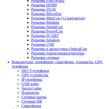
Разъемы FIREWIRE
Разъемы HDMI
Разъемы JACK
Разъемы MicroDot
Разъемы MiniCon (12 контактов)
Разъемы Multipin
Разъемы NeutriCon
Разъемы PowerCon
Разъемы SCART
Разъемы Speakon
Разъемы USB
Разъемы и аксессуары OpticalCon
Разъемы переходники/адаптеры
Разъемы сетевые
Компьютеры, периферия, смартфоны, планшеты, GPS,
телефоны
DECT-телефоны
GPS устройства
IP-телефоны
USB-хабы
Аксессуары
Планшеты
Сетевые карты
Сетевые ПК
Смартфоны