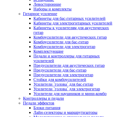
Левосторонние
Наборы и комплекты
Гитарное усиление
Кабинеты для бас-гитарных усилителей
Кабинеты для электрогитарных усилителей
Кабинеты к усилителям для акустических
гитар
Комбоусилители для акустических гитар
Комбоусилители для бас-гитар
Комбоусилители для электрогитар
Комплектующие
Педали и контроллеры для гитарных
усилителей
Предусилители для акустических гитар
Предусилители для бас-гитар
Предусилители для электрогитар
Стойки для комбоусилителей
Усилители `голова` для бас-гитар
Усилители `голова` для электрогитар
Усилители для наушников и мини-комбо
Контроллеры и педали
Педали эффектов
Блоки питания
Лайн-селекторы и маршрутизаторы