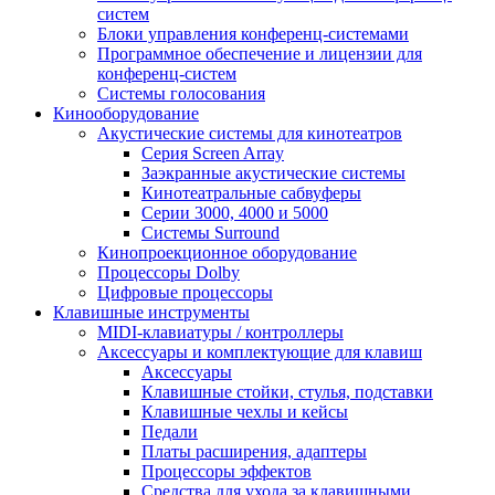
систем
Блоки управления конференц-системами
Программное обеспечение и лицензии для
конференц-систем
Системы голосования
Кинооборудование
Акустические системы для кинотеатров
Cерия Screen Array
Заэкранные акустические системы
Кинотеатральные сабвуферы
Серии 3000, 4000 и 5000
Системы Surround
Кинопроекционное оборудование
Процессоры Dolby
Цифровые процессоры
Клавишные инструменты
MIDI-клавиатуры / контроллеры
Аксессуары и комплектующие для клавиш
Аксессуары
Клавишные стойки, стулья, подставки
Клавишные чехлы и кейсы
Педали
Платы расширения, адаптеры
Процессоры эффектов
Средства для ухода за клавишными