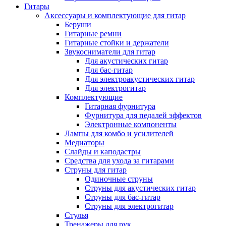
Гитары
Аксессуары и комплектующие для гитар
Беруши
Гитарные ремни
Гитарные стойки и держатели
Звукосниматели для гитар
Для акустических гитар
Для бас-гитар
Для электроакустических гитар
Для электрогитар
Комплектующие
Гитарная фурнитура
Фурнитура для педалей эффектов
Электронные компоненты
Лампы для комбо и усилителей
Медиаторы
Слайды и каподастры
Средства для ухода за гитарами
Струны для гитар
Одиночные струны
Струны для акустических гитар
Струны для бас-гитар
Струны для электрогитар
Стулья
Тренажеры для рук