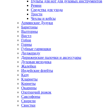
Пульты для нот для духовых инструментов
Ремни
Средства для ухода
Трости
Чехлы и кейсы
Армянские Дудуки
Баритоны
Валторны
Вистл
Гобои
Горны
Губные гармошки
Диджериду
Дирижерские палочки и аксессуары
Духовая мелодика
Жалейки
Индейские флейты
Казу
Кларнеты
Корнеты
Окарины
Охотничий рожок
Саксофоны
Свирели
Свистки