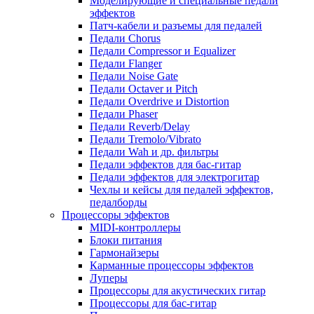
Моделирующие и специальные педали
эффектов
Патч-кабели и разъемы для педалей
Педали Chorus
Педали Compressor и Equalizer
Педали Flanger
Педали Noise Gate
Педали Octaver и Pitch
Педали Overdrive и Distortion
Педали Phaser
Педали Reverb/Delay
Педали Tremolo/Vibrato
Педали Wah и др. фильтры
Педали эффектов для бас-гитар
Педали эффектов для электрогитар
Чехлы и кейсы для педалей эффектов,
педалборды
Процессоры эффектов
MIDI-контроллеры
Блоки питания
Гармонайзеры
Карманные процессоры эффектов
Луперы
Процессоры для акустических гитар
Процессоры для бас-гитар