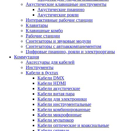
Акустические клавишные инструменты
Акустические пианино
Акустические рояли
Интерактивные рабочие станции
Клавитары
Клавишные комбо
Рабочие станции
Синтезаторы и звуковые модули
Синтезаторы с автоаккомпанементом
Цифровые пианино, рояли и электроорганы
Коммутация
Аксессуары для кабелей
Инструменты
Кабели в бухтах
Кабели DMX
Кабели HDMI
Кабели акустические
Кабели витая пара
Кабели для электроники
Кабели инструментальные
Кабели комбинированные
Кабели микрофонные
Кабели мультикор
Кабели оптические и коаксиальные
Кабели сетевые