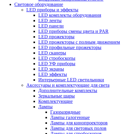
Световое оборудование
LED приборы и эффекты
LED комплекты оборудования
LED ленты
LED панели
LED приборы смены цвета и PAR
LED прожекторы
LED прожекторы с полным движением
LED профильные прожекторы
LED сканеры
LED стробоскопы
LED УФ приборы
LED экраны
LED эффекты
Интерьерные LED светильники
Аксессуары и комплектующие для света
Дополнительные комплекты
Зеркальные шары
Комплектующие
Лампы
Газоразрядные
Лампы галогенные
Лампы для кинопроекторов
Лампы для световых полов
Лампы для стробоскопов