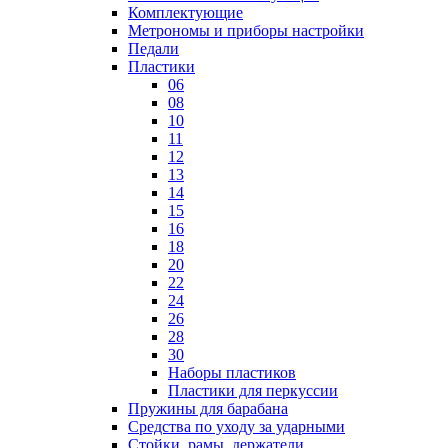
Комплектующие
Метрономы и приборы настройки
Педали
Пластики
06
08
10
11
12
13
14
15
16
18
20
22
24
26
28
30
Наборы пластиков
Пластики для перкуссии
Пружины для барабана
Средства по уходу за ударными
Стойки, рамы, держатели