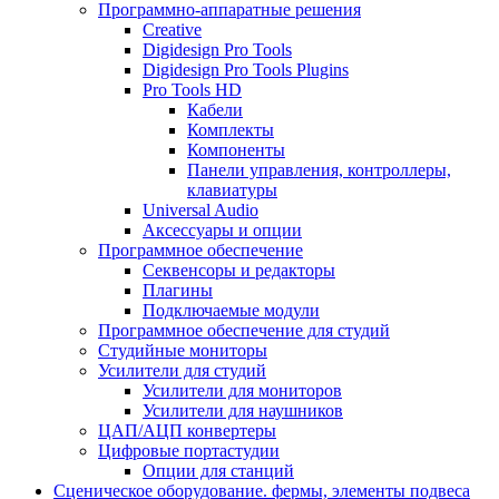
Программно-аппаратные решения
Creative
Digidesign Pro Tools
Digidesign Pro Tools Plugins
Pro Tools HD
Кабели
Комплекты
Компоненты
Панели управления, контроллеры,
клавиатуры
Universal Audio
Аксессуары и опции
Программное обеспечение
Cеквенсоры и редакторы
Плагины
Подключаемые модули
Программное обеспечение для студий
Студийные мониторы
Усилители для студий
Усилители для мониторов
Усилители для наушников
ЦАП/АЦП конвертеры
Цифровые портастудии
Опции для станций
Сценическое оборудование. фермы, элементы подвеса