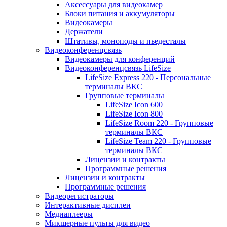
Аксессуары для видеокамер
Блоки питания и аккумуляторы
Видеокамеры
Держатели
Штативы, моноподы и пьедесталы
Видеоконференцсвязь
Видеокамеры для конференций
Видеоконференцсвязь LifeSize
LifeSize Express 220 - Персональные
терминалы ВКС
Групповые терминалы
LifeSize Icon 600
LifeSize Icon 800
LifeSize Room 220 - Групповые
терминалы ВКС
LifeSize Team 220 - Групповые
терминалы ВКС
Лицензии и контракты
Программные решения
Лицензии и контракты
Программные решения
Видеорегистраторы
Интерактивные дисплеи
Медиаплееры
Микшерные пульты для видео