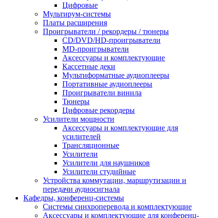
Цифровые
Мультирум-системы
Платы расширения
Проигрыватели / рекордеры / тюнеры
CD/DVD/HD-проигрыватели
MD-проигрыватели
Аксессуары и комплектующие
Кассетные деки
Мультиформатные аудиоплееры
Портативные аудиоплееры
Проигрыватели винила
Тюнеры
Цифровые рекордеры
Усилители мощности
Аксессуары и комплектующие для
усилителей
Трансляционные
Усилители
Усилители для наушников
Усилители студийные
Устройства коммутации, маршрутизации и
передачи аудиосигнала
Кафедры, конференц-системы
Cистемы синхроперевода и комплектующие
Аксессуары и комплектующие для конференц-