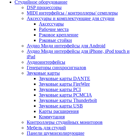
Студийное оборудование
DSP процессоры
MIDI интерфейсы / контроллеры/ семплеры
Аксессуары и комплектующие для студии
Аксессуары
Рабочие места
Рэковое крепление
Рэковые стойки
Аудио Миди интерфейсы для Android
Аудио Миди интерфейсы для iPhone, iPod touch и
iPad
Аудиоинтерфейсы
Генераторы синхросигналов
Звуковые карты
Звуковые карты DANTE
Звуковые карты FireWire
Звуковые карты PCI
Звуковые карты PCMCIA
Звуковые карты Thunderbolt
Звуковые карты USB
Карты расширения
Коммутация
Контроллеры студийных мониторов
Мебель для студий
Панели шумоизолирующие