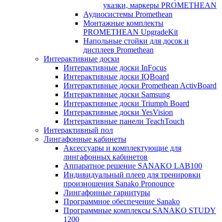
указки, маркеры PROMETHEAN
Аудиосистемы Promethean
Монтажные комплекты
PROMETHEAN UpgradeKit
Напольные стойки для досок и
дисплеев Promethean
Интерактивные доски
Интерактивные доски InFocus
Интерактивные доски IQBoard
Интерактивные доски Promethean ActivBoard
Интерактивные доски Samsung
Интерактивные доски Triumph Board
Интерактивные доски YesVision
Интерактивные панели TeachTouch
Интерактивный пол
Лингафонные кабинеты
Аксессуары и комплектующие для
лингафонных кабинетов
Аппаратное решение SANAKO LAB100
Индивидуальный плеер для тренировки
произношения Sanako Pronounce
Лингафонные гарнитуры
Программное обеспечение Sanako
Программные комплексы SANAKO STUDY
1200