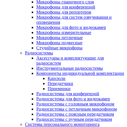
Микрофоны граничного слоя
Микрофоны для конференций
Микрофоны для репортеров
Микрофоны для систем озвучивания и
оповещения
Микрофоны для фото и видеокамер
Микрофоны измерительные
Микрофоны петличные
Микрофоны подвесные
Студийные микрофоны
Радиосистемы
Аксессуары и комплектующие для
радиосистем
Инструментальные радиосистемы
Компоненты индивидуальной комплектации
Капсюли
Передатчики
Приемники
Радиосистемы для конференций
Радиосистемы для фото и видеокамер
Радиосистемы с головным микрофоном
Радиосистемы с петличным микрофоном
Радиосистемы с поясным передатчиком
Радиосистемы с ручным передатчиком
Системы персонального мониторинга