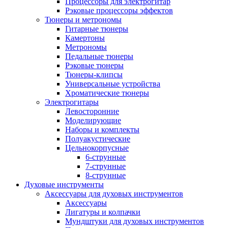
Процессоры для электрогитар
Рэковые процессоры эффектов
Тюнеры и метрономы
Гитарные тюнеры
Камертоны
Метрономы
Педальные тюнеры
Рэковые тюнеры
Тюнеры-клипсы
Универсальные устройства
Хроматические тюнеры
Электрогитары
Левосторонние
Моделирующие
Наборы и комплекты
Полуакустические
Цельнокорпусные
6-струнные
7-струнные
8-струнные
Духовые инструменты
Аксессуары для духовых инструментов
Аксессуары
Лигатуры и колпачки
Мундштуки для духовых инструментов