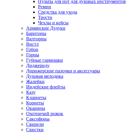
Пульты для нот для духовых инструментов
Ремни
Средства для ухода
Трости
Чехлы и кейсы
Армянские Дудуки
Баритоны
Валторны
Вистл
Гобои
Горны
Губные гармошки
Диджериду
Дирижерские палочки и аксессуары
Духовая мелодика
Жалейки
Индейские флейты
Казу
Кларнеты
Корнеты
Окарины
Охотничий рожок
Саксофоны
Свирели
Свистки