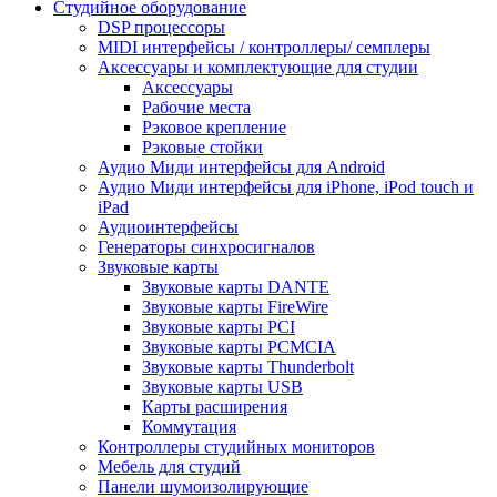
Студийное оборудование
DSP процессоры
MIDI интерфейсы / контроллеры/ семплеры
Аксессуары и комплектующие для студии
Аксессуары
Рабочие места
Рэковое крепление
Рэковые стойки
Аудио Миди интерфейсы для Android
Аудио Миди интерфейсы для iPhone, iPod touch и
iPad
Аудиоинтерфейсы
Генераторы синхросигналов
Звуковые карты
Звуковые карты DANTE
Звуковые карты FireWire
Звуковые карты PCI
Звуковые карты PCMCIA
Звуковые карты Thunderbolt
Звуковые карты USB
Карты расширения
Коммутация
Контроллеры студийных мониторов
Мебель для студий
Панели шумоизолирующие