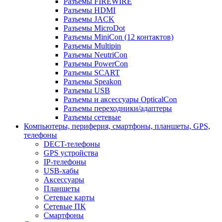
Разъемы FIREWIRE
Разъемы HDMI
Разъемы JACK
Разъемы MicroDot
Разъемы MiniCon (12 контактов)
Разъемы Multipin
Разъемы NeutriCon
Разъемы PowerCon
Разъемы SCART
Разъемы Speakon
Разъемы USB
Разъемы и аксессуары OpticalCon
Разъемы переходники/адаптеры
Разъемы сетевые
Компьютеры, периферия, смартфоны, планшеты, GPS,
телефоны
DECT-телефоны
GPS устройства
IP-телефоны
USB-хабы
Аксессуары
Планшеты
Сетевые карты
Сетевые ПК
Смартфоны