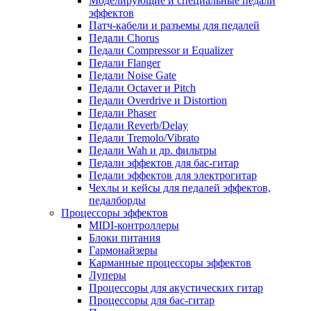
Моделирующие и специальные педали
эффектов
Патч-кабели и разъемы для педалей
Педали Chorus
Педали Compressor и Equalizer
Педали Flanger
Педали Noise Gate
Педали Octaver и Pitch
Педали Overdrive и Distortion
Педали Phaser
Педали Reverb/Delay
Педали Tremolo/Vibrato
Педали Wah и др. фильтры
Педали эффектов для бас-гитар
Педали эффектов для электрогитар
Чехлы и кейсы для педалей эффектов,
педалборды
Процессоры эффектов
MIDI-контроллеры
Блоки питания
Гармонайзеры
Карманные процессоры эффектов
Луперы
Процессоры для акустических гитар
Процессоры для бас-гитар