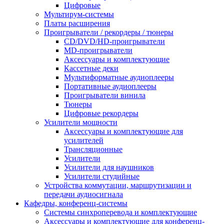
Цифровые
Мультирум-системы
Платы расширения
Проигрыватели / рекордеры / тюнеры
CD/DVD/HD-проигрыватели
MD-проигрыватели
Аксессуары и комплектующие
Кассетные деки
Мультиформатные аудиоплееры
Портативные аудиоплееры
Проигрыватели винила
Тюнеры
Цифровые рекордеры
Усилители мощности
Аксессуары и комплектующие для
усилителей
Трансляционные
Усилители
Усилители для наушников
Усилители студийные
Устройства коммутации, маршрутизации и
передачи аудиосигнала
Кафедры, конференц-системы
Cистемы синхроперевода и комплектующие
Аксессуары и комплектующие для конференц-