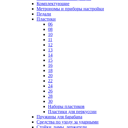
Комплектующие
Метрономы и приборы настройки
Педали
Пластики
06
08
10
11
12
13
14
15
16
18
20
22
24
26
28
30
Наборы пластиков
Пластики для перкуссии
Пружины для барабана
Средства по уходу за ударными
Стойки, рамы, держатели