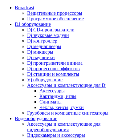
Broadcast
Вещательные процессоры
Программное обеспечение
DJ оборудование
Dj CD-проигрыватели
Dj звуковые модули
Dj контроллер
Dj медиаплееры
Dj микшеры
Dj наушники
Dj проигрыватели винила
Dj процессоры эффектов
Dj станции и комплекты
Vj оборудование
Аксессуары и комплектующие для Dj
Аксессуары
Картриджи, иглы
Слипматы
Чехлы, кейсы, сумки
Грувбоксы и компактные синтезаторы
Видеооборудование
Аксессуары и комплектующие для
видеооборудования
Видеокамеры и аксессуары