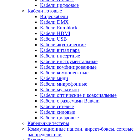
Кабели цифровые
Кабели готовые
Видеокабели
Кабели DMX
Кабели Euroblock
Кабели HDMI
Кабели USB
Кабели акустические
Кабели витая пара
Кабели инсертные
Кабели инструментальные
Кабели комбинированные
Кабели компонентные
Кабели миди
Кабели микрофонные
Кабели мультикор
Кабели оптические и коаксиальные
Кабели с разъемами Bantam
Кабели сетевые
Кабели силовые
Кабели цифровые
Кабельные тестеры
Коммутационные панели, директ-боксы, сетевые
распределители