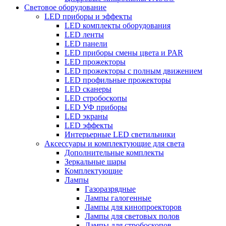
Световое оборудование
LED приборы и эффекты
LED комплекты оборудования
LED ленты
LED панели
LED приборы смены цвета и PAR
LED прожекторы
LED прожекторы с полным движением
LED профильные прожекторы
LED сканеры
LED стробоскопы
LED УФ приборы
LED экраны
LED эффекты
Интерьерные LED светильники
Аксессуары и комплектующие для света
Дополнительные комплекты
Зеркальные шары
Комплектующие
Лампы
Газоразрядные
Лампы галогенные
Лампы для кинопроекторов
Лампы для световых полов
Лампы для стробоскопов