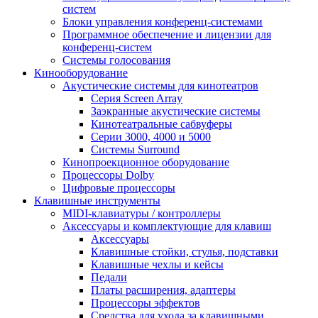
систем
Блоки управления конференц-системами
Программное обеспечение и лицензии для
конференц-систем
Системы голосования
Кинооборудование
Акустические системы для кинотеатров
Cерия Screen Array
Заэкранные акустические системы
Кинотеатральные сабвуферы
Серии 3000, 4000 и 5000
Системы Surround
Кинопроекционное оборудование
Процессоры Dolby
Цифровые процессоры
Клавишные инструменты
MIDI-клавиатуры / контроллеры
Аксессуары и комплектующие для клавиш
Аксессуары
Клавишные стойки, стулья, подставки
Клавишные чехлы и кейсы
Педали
Платы расширения, адаптеры
Процессоры эффектов
Средства для ухода за клавишными