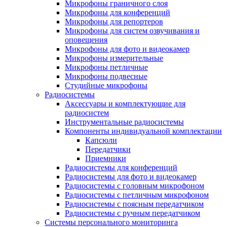
Микрофоны граничного слоя
Микрофоны для конференций
Микрофоны для репортеров
Микрофоны для систем озвучивания и
оповещения
Микрофоны для фото и видеокамер
Микрофоны измерительные
Микрофоны петличные
Микрофоны подвесные
Студийные микрофоны
Радиосистемы
Аксессуары и комплектующие для
радиосистем
Инструментальные радиосистемы
Компоненты индивидуальной комплектации
Капсюли
Передатчики
Приемники
Радиосистемы для конференций
Радиосистемы для фото и видеокамер
Радиосистемы с головным микрофоном
Радиосистемы с петличным микрофоном
Радиосистемы с поясным передатчиком
Радиосистемы с ручным передатчиком
Системы персонального мониторинга