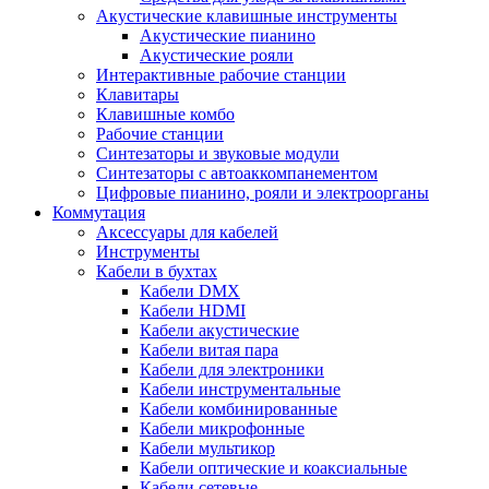
Акустические клавишные инструменты
Акустические пианино
Акустические рояли
Интерактивные рабочие станции
Клавитары
Клавишные комбо
Рабочие станции
Синтезаторы и звуковые модули
Синтезаторы с автоаккомпанементом
Цифровые пианино, рояли и электроорганы
Коммутация
Аксессуары для кабелей
Инструменты
Кабели в бухтах
Кабели DMX
Кабели HDMI
Кабели акустические
Кабели витая пара
Кабели для электроники
Кабели инструментальные
Кабели комбинированные
Кабели микрофонные
Кабели мультикор
Кабели оптические и коаксиальные
Кабели сетевые