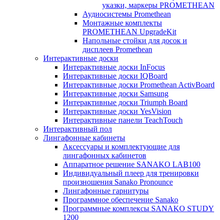
указки, маркеры PROMETHEAN
Аудиосистемы Promethean
Монтажные комплекты
PROMETHEAN UpgradeKit
Напольные стойки для досок и
дисплеев Promethean
Интерактивные доски
Интерактивные доски InFocus
Интерактивные доски IQBoard
Интерактивные доски Promethean ActivBoard
Интерактивные доски Samsung
Интерактивные доски Triumph Board
Интерактивные доски YesVision
Интерактивные панели TeachTouch
Интерактивный пол
Лингафонные кабинеты
Аксессуары и комплектующие для
лингафонных кабинетов
Аппаратное решение SANAKO LAB100
Индивидуальный плеер для тренировки
произношения Sanako Pronounce
Лингафонные гарнитуры
Программное обеспечение Sanako
Программные комплексы SANAKO STUDY
1200