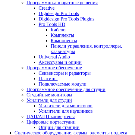
Программно-аппаратные решения
Creative
Digidesign Pro Tools
Digidesign Pro Tools Plugins
Pro Tools HD
Кабели
Комплекты
Компоненты
Панели управления, контроллеры,
клавиатуры
Universal Audio
Аксессуары и опции
Программное обеспечение
Cеквенсоры и редакторы
Плагины
Подключаемые модули
Программное обеспечение для студий
Студийные мониторы
Усилители для студий
Усилители для мониторов
Усилители для наушников
ЦАП/АЦП конвертеры
Цифровые портастудии
Опции для станций
Сценическое оборудование. фермы, элементы подвеса