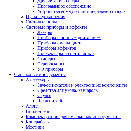
Другие контроллеры
Программное обеспечение
Устройства коммутации и передачи сигнала
Пульты управления
Световые полы
Световые приборы и эффекты
Лазеры
Приборы с полным движением
Приборы смены цвета
Приборы эффектов
Прожекторы и светильники
Сканеры
Стробоскопы
УФ приборы
Смычковые инструменты
Аксессуары
Звукосниматели и электронные компоненты
Средства для ухода, канифоль
Стулья
Чехлы и кейсы
Альты
Виолончели
Комплектующие для смычковых инструментов
Контрабасы
Мостики