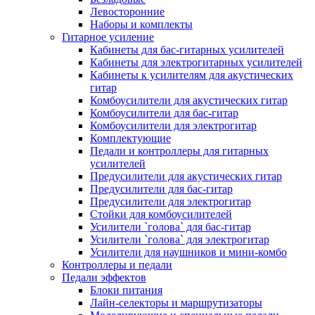
Левосторонние
Наборы и комплекты
Гитарное усиление
Кабинеты для бас-гитарных усилителей
Кабинеты для электрогитарных усилителей
Кабинеты к усилителям для акустических
гитар
Комбоусилители для акустических гитар
Комбоусилители для бас-гитар
Комбоусилители для электрогитар
Комплектующие
Педали и контроллеры для гитарных
усилителей
Предусилители для акустических гитар
Предусилители для бас-гитар
Предусилители для электрогитар
Стойки для комбоусилителей
Усилители `голова` для бас-гитар
Усилители `голова` для электрогитар
Усилители для наушников и мини-комбо
Контроллеры и педали
Педали эффектов
Блоки питания
Лайн-селекторы и маршрутизаторы