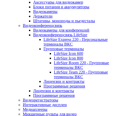
Аксессуары для видеокамер
Блоки питания и аккумуляторы
Видеокамеры
Держатели
Штативы, моноподы и пьедесталы
Видеоконференцсвязь
Видеокамеры для конференций
Видеоконференцсвязь LifeSize
LifeSize Express 220 - Персональные
терминалы ВКС
Групповые терминалы
LifeSize Icon 600
LifeSize Icon 800
LifeSize Room 220 - Групповые
терминалы ВКС
LifeSize Team 220 - Групповые
терминалы ВКС
Лицензии и контракты
Программные решения
Лицензии и контракты
Программные решения
Видеорегистраторы
Интерактивные дисплеи
Медиаплееры
Микшерные пульты для видео