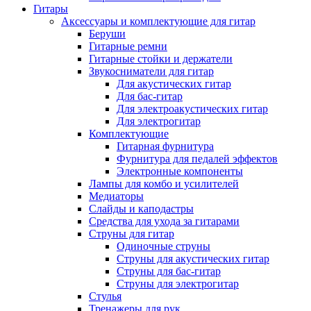
Гитары
Аксессуары и комплектующие для гитар
Беруши
Гитарные ремни
Гитарные стойки и держатели
Звукосниматели для гитар
Для акустических гитар
Для бас-гитар
Для электроакустических гитар
Для электрогитар
Комплектующие
Гитарная фурнитура
Фурнитура для педалей эффектов
Электронные компоненты
Лампы для комбо и усилителей
Медиаторы
Слайды и каподастры
Средства для ухода за гитарами
Струны для гитар
Одиночные струны
Струны для акустических гитар
Струны для бас-гитар
Струны для электрогитар
Стулья
Тренажеры для рук