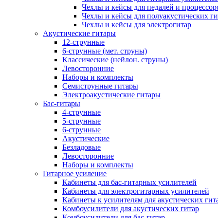
Чехлы и кейсы для педалей и процессор
Чехлы и кейсы для полуакустических ги
Чехлы и кейсы для электрогитар
Акустические гитары
12-струнные
6-струнные (мет. струны)
Классические (нейлон. струны)
Левосторонние
Наборы и комплекты
Семиструнные гитары
Электроакустические гитары
Бас-гитары
4-струнные
5-струнные
6-струнные
Акустические
Безладовые
Левосторонние
Наборы и комплекты
Гитарное усиление
Кабинеты для бас-гитарных усилителей
Кабинеты для электрогитарных усилителей
Кабинеты к усилителям для акустических гит
Комбоусилители для акустических гитар
Комбоусилители для бас-гитар