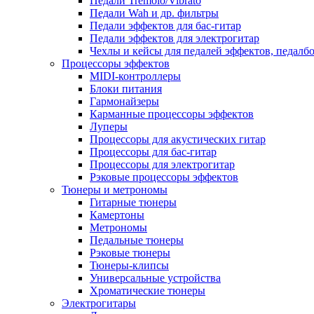
Педали Tremolo/Vibrato
Педали Wah и др. фильтры
Педали эффектов для бас-гитар
Педали эффектов для электрогитар
Чехлы и кейсы для педалей эффектов, педалб
Процессоры эффектов
MIDI-контроллеры
Блоки питания
Гармонайзеры
Карманные процессоры эффектов
Луперы
Процессоры для акустических гитар
Процессоры для бас-гитар
Процессоры для электрогитар
Рэковые процессоры эффектов
Тюнеры и метрономы
Гитарные тюнеры
Камертоны
Метрономы
Педальные тюнеры
Рэковые тюнеры
Тюнеры-клипсы
Универсальные устройства
Хроматические тюнеры
Электрогитары