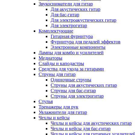
Звукосниматели для гитар
Для акустических гитар
Для бас-гитар
Для электроакустических гитар
Для электрогитар
Комплектующие
Гитарная фурнитура
Фурнитура для педалей эффектов
Электронные компоненты
Лампы для комбо и усилителей
Медиаторы
Слайды и каподастры
Средства для ухода за гитарами
Струны для гитар
Одиночные струны
Струны для акустических гитар
Струны для бас-гитар
Струны для электрогитар
Стулья
Тренажеры для рук
Увлажнители для гитар
Чехлы и кейсы
Чехлы и кейсы для акустических гитар
Чехлы и кейсы для бас-гитар
Чехлы и кейсы для гитарных усилителе