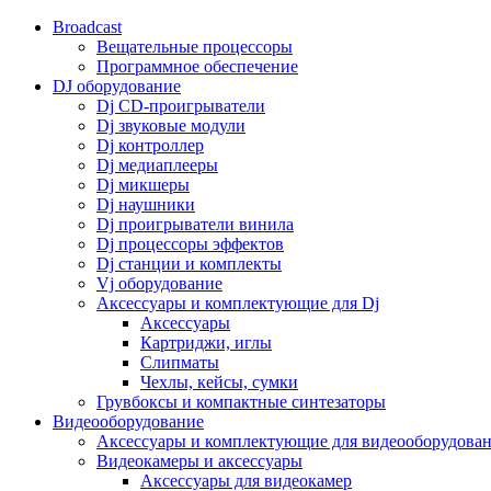
Broadcast
Вещательные процессоры
Программное обеспечение
DJ оборудование
Dj CD-проигрыватели
Dj звуковые модули
Dj контроллер
Dj медиаплееры
Dj микшеры
Dj наушники
Dj проигрыватели винила
Dj процессоры эффектов
Dj станции и комплекты
Vj оборудование
Аксессуары и комплектующие для Dj
Аксессуары
Картриджи, иглы
Слипматы
Чехлы, кейсы, сумки
Грувбоксы и компактные синтезаторы
Видеооборудование
Аксессуары и комплектующие для видеооборудова
Видеокамеры и аксессуары
Аксессуары для видеокамер