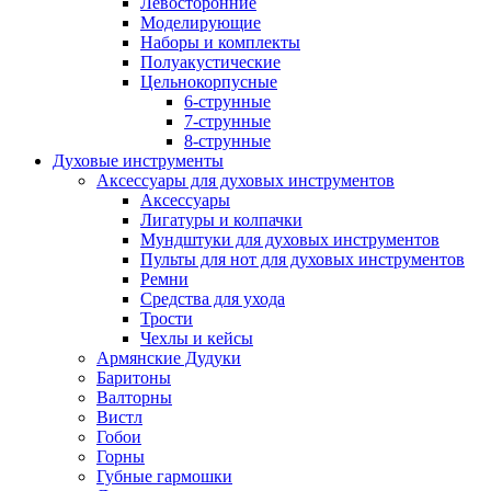
Левосторонние
Моделирующие
Наборы и комплекты
Полуакустические
Цельнокорпусные
6-струнные
7-струнные
8-струнные
Духовые инструменты
Аксессуары для духовых инструментов
Аксессуары
Лигатуры и колпачки
Мундштуки для духовых инструментов
Пульты для нот для духовых инструментов
Ремни
Средства для ухода
Трости
Чехлы и кейсы
Армянские Дудуки
Баритоны
Валторны
Вистл
Гобои
Горны
Губные гармошки