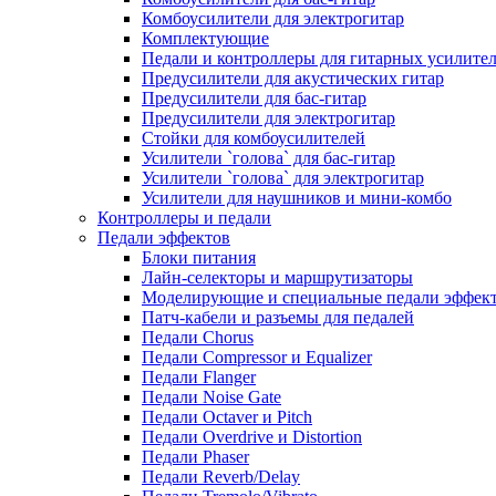
Комбоусилители для электрогитар
Комплектующие
Педали и контроллеры для гитарных усилите
Предусилители для акустических гитар
Предусилители для бас-гитар
Предусилители для электрогитар
Стойки для комбоусилителей
Усилители `голова` для бас-гитар
Усилители `голова` для электрогитар
Усилители для наушников и мини-комбо
Контроллеры и педали
Педали эффектов
Блоки питания
Лайн-селекторы и маршрутизаторы
Моделирующие и специальные педали эффек
Патч-кабели и разъемы для педалей
Педали Chorus
Педали Compressor и Equalizer
Педали Flanger
Педали Noise Gate
Педали Octaver и Pitch
Педали Overdrive и Distortion
Педали Phaser
Педали Reverb/Delay