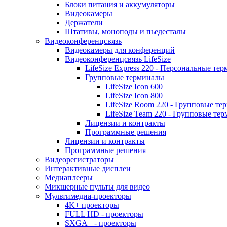
Блоки питания и аккумуляторы
Видеокамеры
Держатели
Штативы, моноподы и пьедесталы
Видеоконференцсвязь
Видеокамеры для конференций
Видеоконференцсвязь LifeSize
LifeSize Express 220 - Персональные т
Групповые терминалы
LifeSize Icon 600
LifeSize Icon 800
LifeSize Room 220 - Групповые т
LifeSize Team 220 - Групповые т
Лицензии и контракты
Программные решения
Лицензии и контракты
Программные решения
Видеорегистраторы
Интерактивные дисплеи
Медиаплееры
Микшерные пульты для видео
Мультимедиа-проекторы
4K+ проекторы
FULL HD - проекторы
SXGA+ - проекторы