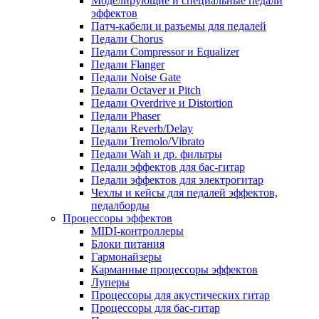
Моделирующие и специальные педали
эффектов
Патч-кабели и разъемы для педалей
Педали Chorus
Педали Compressor и Equalizer
Педали Flanger
Педали Noise Gate
Педали Octaver и Pitch
Педали Overdrive и Distortion
Педали Phaser
Педали Reverb/Delay
Педали Tremolo/Vibrato
Педали Wah и др. фильтры
Педали эффектов для бас-гитар
Педали эффектов для электрогитар
Чехлы и кейсы для педалей эффектов,
педалборды
Процессоры эффектов
MIDI-контроллеры
Блоки питания
Гармонайзеры
Карманные процессоры эффектов
Луперы
Процессоры для акустических гитар
Процессоры для бас-гитар