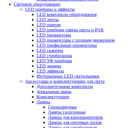
Световое оборудование
LED приборы и эффекты
LED комплекты оборудования
LED ленты
LED панели
LED приборы смены цвета и PAR
LED прожекторы
LED прожекторы с полным движением
LED профильные прожекторы
LED сканеры
LED стробоскопы
LED УФ приборы
LED экраны
LED эффекты
Интерьерные LED светильники
Аксессуары и комплектующие для света
Дополнительные комплекты
Зеркальные шары
Комплектующие
Лампы
Газоразрядные
Лампы галогенные
Лампы для кинопроекторов
Лампы для световых полов
Лампы для стробоскопов