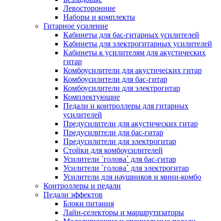
Левосторонние
Наборы и комплекты
Гитарное усиление
Кабинеты для бас-гитарных усилителей
Кабинеты для электрогитарных усилителей
Кабинеты к усилителям для акустических
гитар
Комбоусилители для акустических гитар
Комбоусилители для бас-гитар
Комбоусилители для электрогитар
Комплектующие
Педали и контроллеры для гитарных
усилителей
Предусилители для акустических гитар
Предусилители для бас-гитар
Предусилители для электрогитар
Стойки для комбоусилителей
Усилители `голова` для бас-гитар
Усилители `голова` для электрогитар
Усилители для наушников и мини-комбо
Контроллеры и педали
Педали эффектов
Блоки питания
Лайн-селекторы и маршрутизаторы