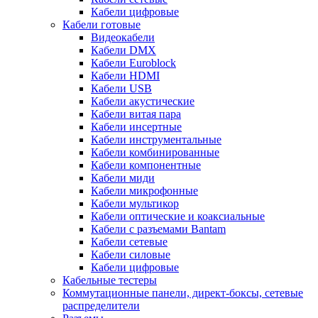
Кабели цифровые
Кабели готовые
Видеокабели
Кабели DMX
Кабели Euroblock
Кабели HDMI
Кабели USB
Кабели акустические
Кабели витая пара
Кабели инсертные
Кабели инструментальные
Кабели комбинированные
Кабели компонентные
Кабели миди
Кабели микрофонные
Кабели мультикор
Кабели оптические и коаксиальные
Кабели с разъемами Bantam
Кабели сетевые
Кабели силовые
Кабели цифровые
Кабельные тестеры
Коммутационные панели, директ-боксы, сетевые
распределители