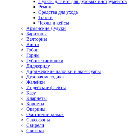
Пульты для нот для духовых инструментов
Ремни
Средства для ухода
Трости
Чехлы и кейсы
Армянские Дудуки
Баритоны
Валторны
Вистл
Гобои
Горны
Губные гармошки
Диджериду
Дирижерские палочки и аксессуары
Духовая мелодика
Жалейки
Индейские флейты
Казу
Кларнеты
Корнеты
Окарины
Охотничий рожок
Саксофоны
Свирели
Свистки