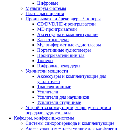
Цифровые
Мультирум-системы
Платы расширения
Проигрыватели / рекордеры / тюнеры
CD/DVD/HD-проигрыватели
MD-проигрыватели
Аксессуары и комплектующие
Кассетные деки
Мультиформатные аудиоплееры
Портативные аудиоплееры
Проигрыватели винила
Тюнеры
Цифровые рекордеры
Усилители мощности
Аксессуары и комплектующие для
усилителей
Трансляционные
Усилители
Усилители для наушников
Усилители студийные
Устройства коммутации, маршрутизации и
передачи аудиосигнала
Кафедры, конференц-системы
Cистемы синхроперевода и комплектующие
Аксессуары и комплектующие для конференц-