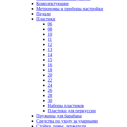
Комплектующие
Метрономы и приборы настройки
Педали
Пластики
06
08
10
11
12
13
14
15
16
18
20
22
24
26
28
30
Наборы пластиков
Пластики для перкуссии
Пружины для барабана
Средства по уходу за ударными
Стойки, рамы, держатели