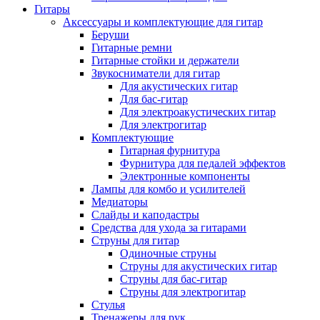
Гитары
Аксессуары и комплектующие для гитар
Беруши
Гитарные ремни
Гитарные стойки и держатели
Звукосниматели для гитар
Для акустических гитар
Для бас-гитар
Для электроакустических гитар
Для электрогитар
Комплектующие
Гитарная фурнитура
Фурнитура для педалей эффектов
Электронные компоненты
Лампы для комбо и усилителей
Медиаторы
Слайды и каподастры
Средства для ухода за гитарами
Струны для гитар
Одиночные струны
Струны для акустических гитар
Струны для бас-гитар
Струны для электрогитар
Стулья
Тренажеры для рук