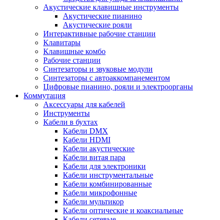
Акустические клавишные инструменты
Акустические пианино
Акустические рояли
Интерактивные рабочие станции
Клавитары
Клавишные комбо
Рабочие станции
Синтезаторы и звуковые модули
Синтезаторы с автоаккомпанементом
Цифровые пианино, рояли и электроорганы
Коммутация
Аксессуары для кабелей
Инструменты
Кабели в бухтах
Кабели DMX
Кабели HDMI
Кабели акустические
Кабели витая пара
Кабели для электроники
Кабели инструментальные
Кабели комбинированные
Кабели микрофонные
Кабели мультикор
Кабели оптические и коаксиальные
Кабели сетевые