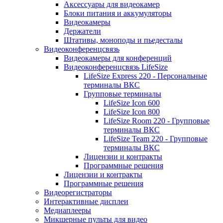
Аксессуары для видеокамер
Блоки питания и аккумуляторы
Видеокамеры
Держатели
Штативы, моноподы и пьедесталы
Видеоконференцсвязь
Видеокамеры для конференций
Видеоконференцсвязь LifeSize
LifeSize Express 220 - Персональные
терминалы ВКС
Групповые терминалы
LifeSize Icon 600
LifeSize Icon 800
LifeSize Room 220 - Групповые
терминалы ВКС
LifeSize Team 220 - Групповые
терминалы ВКС
Лицензии и контракты
Программные решения
Лицензии и контракты
Программные решения
Видеорегистраторы
Интерактивные дисплеи
Медиаплееры
Микшерные пульты для видео