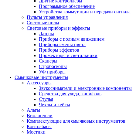
Другие контроллеры
Программное обеспечение
Устройства коммутации и передачи сигнала
Пульты управления
Световые полы
Световые приборы и эффекты
Лазеры
Приборы с полным движением
Приборы смены цвета
Приборы эффектов
Прожекторы и светильники
Сканеры
Стробоскопы
УФ приборы
Смычковые инструменты
Аксессуары
Звукосниматели и электронные компоненты
Средства для ухода, канифоль
Стулья
Чехлы и кейсы
Альты
Виолончели
Комплектующие для смычковых инструментов
Контрабасы
Мостики