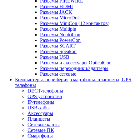
Разъемы FIREWIRE
Разъемы HDMI
Разъемы JACK
Разъемы MicroDot
Разъемы MiniCon (12 контактов)
Разъемы Multipin
Разъемы NeutriCon
Разъемы PowerCon
Разъемы SCART
Разъемы Speakon
Разъемы USB
Разъемы и аксессуары OpticalCon
Разъемы переходники/адаптеры
Разъемы сетевые
Компьютеры, периферия, смартфоны, планшеты, GPS,
телефоны
DECT-телефоны
GPS устройства
IP-телефоны
USB-хабы
Аксессуары
Планшеты
Сетевые карты
Сетевые ПК
Смартфоны