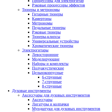
Процессоры для электрогитар
Рэковые процессоры эффектов
Тюнеры и метрономы
Гитарные тюнеры
Камертоны
Метрономы
Педальные тюнеры
Рэковые тюнеры
Тюнеры-клипсы
Универсальные устройства
Хроматические тюнеры
Электрогитары
Левосторонние
Моделирующие
Наборы и комплекты
Полуакустические
Цельнокорпусные
6-струнные
7-струнные
8-струнные
Духовые инструменты
Аксессуары для духовых инструментов
Аксессуары
Лигатуры и колпачки
Мундштуки для духовых инструментов