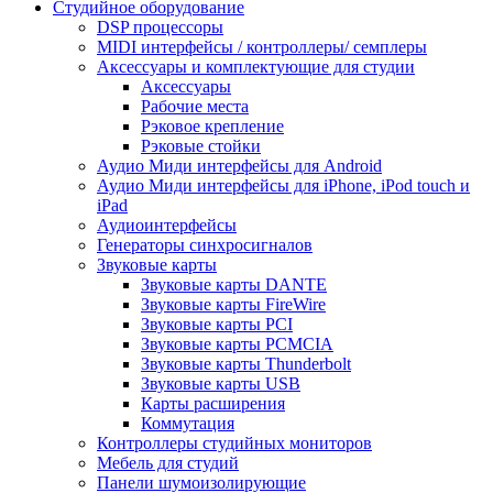
Студийное оборудование
DSP процессоры
MIDI интерфейсы / контроллеры/ семплеры
Аксессуары и комплектующие для студии
Аксессуары
Рабочие места
Рэковое крепление
Рэковые стойки
Аудио Миди интерфейсы для Android
Аудио Миди интерфейсы для iPhone, iPod touch и
iPad
Аудиоинтерфейсы
Генераторы синхросигналов
Звуковые карты
Звуковые карты DANTE
Звуковые карты FireWire
Звуковые карты PCI
Звуковые карты PCMCIA
Звуковые карты Thunderbolt
Звуковые карты USB
Карты расширения
Коммутация
Контроллеры студийных мониторов
Мебель для студий
Панели шумоизолирующие