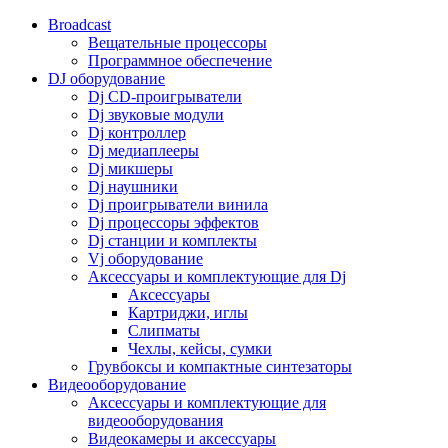
Broadcast
Вещательные процессоры
Программное обеспечение
DJ оборудование
Dj CD-проигрыватели
Dj звуковые модули
Dj контроллер
Dj медиаплееры
Dj микшеры
Dj наушники
Dj проигрыватели винила
Dj процессоры эффектов
Dj станции и комплекты
Vj оборудование
Аксессуары и комплектующие для Dj
Аксессуары
Картриджи, иглы
Слипматы
Чехлы, кейсы, сумки
Грувбоксы и компактные синтезаторы
Видеооборудование
Аксессуары и комплектующие для
видеооборудования
Видеокамеры и аксессуары