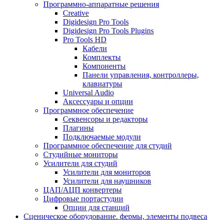
Программно-аппаратные решения
Creative
Digidesign Pro Tools
Digidesign Pro Tools Plugins
Pro Tools HD
Кабели
Комплекты
Компоненты
Панели управления, контроллеры,
клавиатуры
Universal Audio
Аксессуары и опции
Программное обеспечение
Cеквенсоры и редакторы
Плагины
Подключаемые модули
Программное обеспечение для студий
Студийные мониторы
Усилители для студий
Усилители для мониторов
Усилители для наушников
ЦАП/АЦП конвертеры
Цифровые портастудии
Опции для станций
Сценическое оборудование. фермы, элементы подвеса