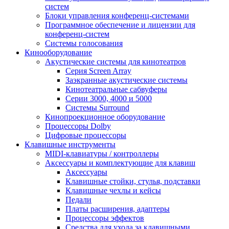
систем
Блоки управления конференц-системами
Программное обеспечение и лицензии для
конференц-систем
Системы голосования
Кинооборудование
Акустические системы для кинотеатров
Cерия Screen Array
Заэкранные акустические системы
Кинотеатральные сабвуферы
Серии 3000, 4000 и 5000
Системы Surround
Кинопроекционное оборудование
Процессоры Dolby
Цифровые процессоры
Клавишные инструменты
MIDI-клавиатуры / контроллеры
Аксессуары и комплектующие для клавиш
Аксессуары
Клавишные стойки, стулья, подставки
Клавишные чехлы и кейсы
Педали
Платы расширения, адаптеры
Процессоры эффектов
Средства для ухода за клавишными