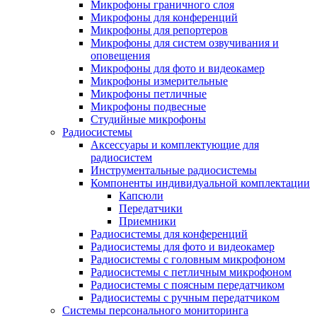
Микрофоны граничного слоя
Микрофоны для конференций
Микрофоны для репортеров
Микрофоны для систем озвучивания и
оповещения
Микрофоны для фото и видеокамер
Микрофоны измерительные
Микрофоны петличные
Микрофоны подвесные
Студийные микрофоны
Радиосистемы
Аксессуары и комплектующие для
радиосистем
Инструментальные радиосистемы
Компоненты индивидуальной комплектации
Капсюли
Передатчики
Приемники
Радиосистемы для конференций
Радиосистемы для фото и видеокамер
Радиосистемы с головным микрофоном
Радиосистемы с петличным микрофоном
Радиосистемы с поясным передатчиком
Радиосистемы с ручным передатчиком
Системы персонального мониторинга