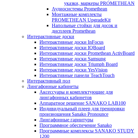
указки, маркеры PROMETHEAN
Аудиосистемы Promethean
Монтажные комплекты
PROMETHEAN UpgradeKit
Напольные стойки для досок и
дисплеев Promethean
Интерактивные доски
Интерактивные доски InFocus
Интерактивные доски IQBoard
Интерактивные доски Promethean ActivBoard
Интерактивные доски Samsung
Интерактивные доски Triumph Board
Интерактивные доски YesVision
Интерактивные панели TeachTouch
Интерактивный пол
Лингафонные кабинеты
Аксессуары и комплектующие для
лингафонных кабинетов
Аппаратное решение SANAKO LAB100
Индивидуальный плеер для тренировки
произношения Sanako Pronounce
Лингафонные гарнитуры
Программное обеспечение Sanako
Программные комплексы SANAKO STUDY
1200