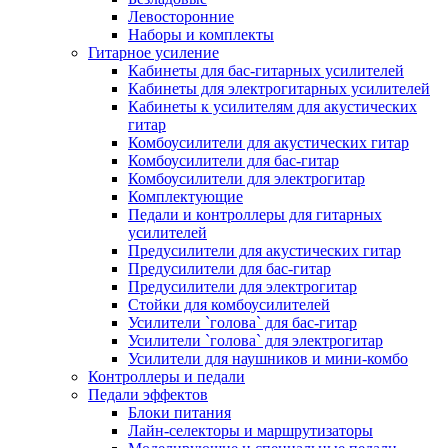
Левосторонние
Наборы и комплекты
Гитарное усиление
Кабинеты для бас-гитарных усилителей
Кабинеты для электрогитарных усилителей
Кабинеты к усилителям для акустических
гитар
Комбоусилители для акустических гитар
Комбоусилители для бас-гитар
Комбоусилители для электрогитар
Комплектующие
Педали и контроллеры для гитарных
усилителей
Предусилители для акустических гитар
Предусилители для бас-гитар
Предусилители для электрогитар
Стойки для комбоусилителей
Усилители `голова` для бас-гитар
Усилители `голова` для электрогитар
Усилители для наушников и мини-комбо
Контроллеры и педали
Педали эффектов
Блоки питания
Лайн-селекторы и маршрутизаторы