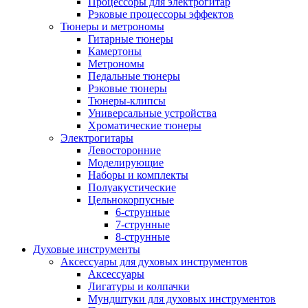
Процессоры для электрогитар
Рэковые процессоры эффектов
Тюнеры и метрономы
Гитарные тюнеры
Камертоны
Метрономы
Педальные тюнеры
Рэковые тюнеры
Тюнеры-клипсы
Универсальные устройства
Хроматические тюнеры
Электрогитары
Левосторонние
Моделирующие
Наборы и комплекты
Полуакустические
Цельнокорпусные
6-струнные
7-струнные
8-струнные
Духовые инструменты
Аксессуары для духовых инструментов
Аксессуары
Лигатуры и колпачки
Мундштуки для духовых инструментов