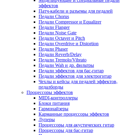
Моделирующие и специальные педали
эффектов
Патч-кабели и разъемы для педалей
Педали Chorus
Педали Compressor и Equalizer
Педали Flanger
Педали Noise Gate
Педали Octaver и Pitch
Педали Overdrive и Distortion
Педали Phaser
Педали Reverb/Delay
Педали Tremolo/Vibrato
Педали Wah и др. фильтры
Педали эффектов для бас-гитар
Педали эффектов для электрогитар
Чехлы и кейсы для педалей эффектов,
педалборды
Процессоры эффектов
MIDI-контроллеры
Блоки питания
Гармонайзеры
Карманные процессоры эффектов
Луперы
Процессоры для акустических гитар
Процессоры для бас-гитар