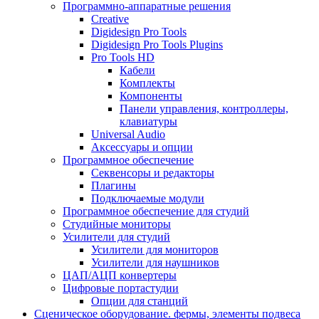
Программно-аппаратные решения
Creative
Digidesign Pro Tools
Digidesign Pro Tools Plugins
Pro Tools HD
Кабели
Комплекты
Компоненты
Панели управления, контроллеры,
клавиатуры
Universal Audio
Аксессуары и опции
Программное обеспечение
Cеквенсоры и редакторы
Плагины
Подключаемые модули
Программное обеспечение для студий
Студийные мониторы
Усилители для студий
Усилители для мониторов
Усилители для наушников
ЦАП/АЦП конвертеры
Цифровые портастудии
Опции для станций
Сценическое оборудование. фермы, элементы подвеса