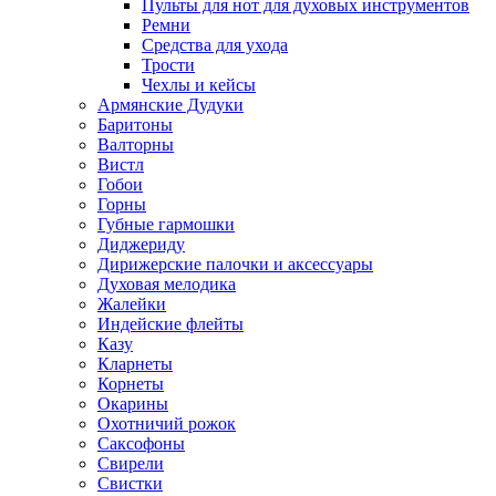
Пульты для нот для духовых инструментов
Ремни
Средства для ухода
Трости
Чехлы и кейсы
Армянские Дудуки
Баритоны
Валторны
Вистл
Гобои
Горны
Губные гармошки
Диджериду
Дирижерские палочки и аксессуары
Духовая мелодика
Жалейки
Индейские флейты
Казу
Кларнеты
Корнеты
Окарины
Охотничий рожок
Саксофоны
Свирели
Свистки