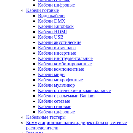
Кабели цифровые
Кабели готовые
Видеокабели
Кабели DMX
Кабели Euroblock
Кабели HDMI
Кабели USB
Кабели акустические
Кабели витая пара
Кабели инсертные
Кабели инструментальные
Кабели комбинированные
Кабели компонентные
Кабели миди
Кабели микрофонные
Кабели мультикор
Кабели оптические и коаксиальные
Кабели с разъемами Bantam
Кабели сетевые
Кабели силовые
Кабели цифровые
Кабельные тестеры
Коммутационные панели, директ-боксы, сетевые
распределители