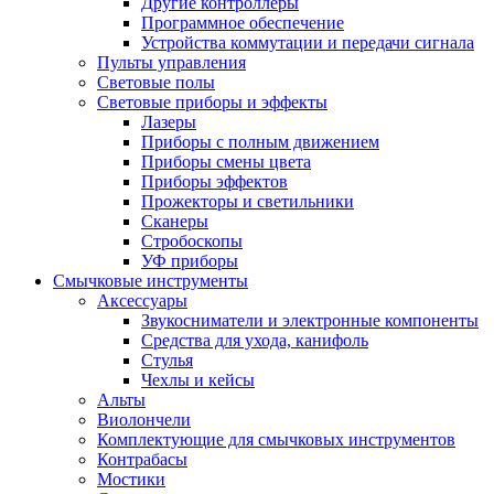
Другие контроллеры
Программное обеспечение
Устройства коммутации и передачи сигнала
Пульты управления
Световые полы
Световые приборы и эффекты
Лазеры
Приборы с полным движением
Приборы смены цвета
Приборы эффектов
Прожекторы и светильники
Сканеры
Стробоскопы
УФ приборы
Смычковые инструменты
Аксессуары
Звукосниматели и электронные компоненты
Средства для ухода, канифоль
Стулья
Чехлы и кейсы
Альты
Виолончели
Комплектующие для смычковых инструментов
Контрабасы
Мостики