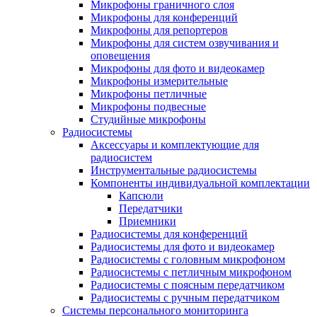
Микрофоны граничного слоя
Микрофоны для конференций
Микрофоны для репортеров
Микрофоны для систем озвучивания и
оповещения
Микрофоны для фото и видеокамер
Микрофоны измерительные
Микрофоны петличные
Микрофоны подвесные
Студийные микрофоны
Радиосистемы
Аксессуары и комплектующие для
радиосистем
Инструментальные радиосистемы
Компоненты индивидуальной комплектации
Капсюли
Передатчики
Приемники
Радиосистемы для конференций
Радиосистемы для фото и видеокамер
Радиосистемы с головным микрофоном
Радиосистемы с петличным микрофоном
Радиосистемы с поясным передатчиком
Радиосистемы с ручным передатчиком
Системы персонального мониторинга