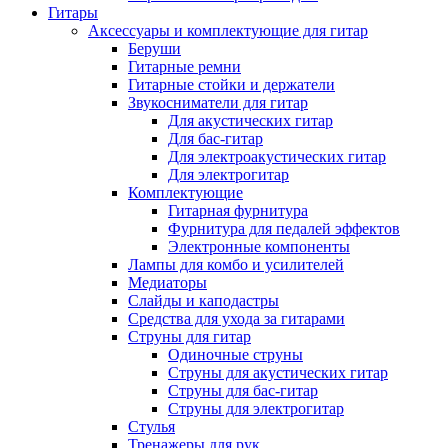
Гитары
Аксессуары и комплектующие для гитар
Беруши
Гитарные ремни
Гитарные стойки и держатели
Звукосниматели для гитар
Для акустических гитар
Для бас-гитар
Для электроакустических гитар
Для электрогитар
Комплектующие
Гитарная фурнитура
Фурнитура для педалей эффектов
Электронные компоненты
Лампы для комбо и усилителей
Медиаторы
Слайды и каподастры
Средства для ухода за гитарами
Струны для гитар
Одиночные струны
Струны для акустических гитар
Струны для бас-гитар
Струны для электрогитар
Стулья
Тренажеры для рук