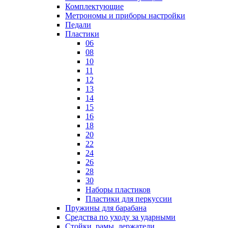
Комплектующие
Метрономы и приборы настройки
Педали
Пластики
06
08
10
11
12
13
14
15
16
18
20
22
24
26
28
30
Наборы пластиков
Пластики для перкуссии
Пружины для барабана
Средства по уходу за ударными
Стойки, рамы, держатели