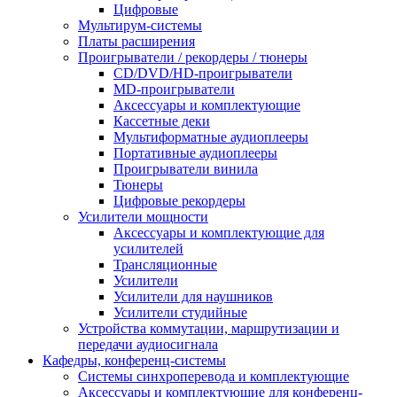
Цифровые
Мультирум-системы
Платы расширения
Проигрыватели / рекордеры / тюнеры
CD/DVD/HD-проигрыватели
MD-проигрыватели
Аксессуары и комплектующие
Кассетные деки
Мультиформатные аудиоплееры
Портативные аудиоплееры
Проигрыватели винила
Тюнеры
Цифровые рекордеры
Усилители мощности
Аксессуары и комплектующие для
усилителей
Трансляционные
Усилители
Усилители для наушников
Усилители студийные
Устройства коммутации, маршрутизации и
передачи аудиосигнала
Кафедры, конференц-системы
Cистемы синхроперевода и комплектующие
Аксессуары и комплектующие для конференц-