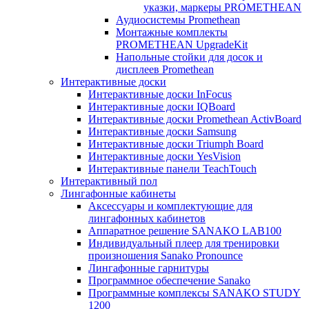
указки, маркеры PROMETHEAN
Аудиосистемы Promethean
Монтажные комплекты
PROMETHEAN UpgradeKit
Напольные стойки для досок и
дисплеев Promethean
Интерактивные доски
Интерактивные доски InFocus
Интерактивные доски IQBoard
Интерактивные доски Promethean ActivBoard
Интерактивные доски Samsung
Интерактивные доски Triumph Board
Интерактивные доски YesVision
Интерактивные панели TeachTouch
Интерактивный пол
Лингафонные кабинеты
Аксессуары и комплектующие для
лингафонных кабинетов
Аппаратное решение SANAKO LAB100
Индивидуальный плеер для тренировки
произношения Sanako Pronounce
Лингафонные гарнитуры
Программное обеспечение Sanako
Программные комплексы SANAKO STUDY
1200