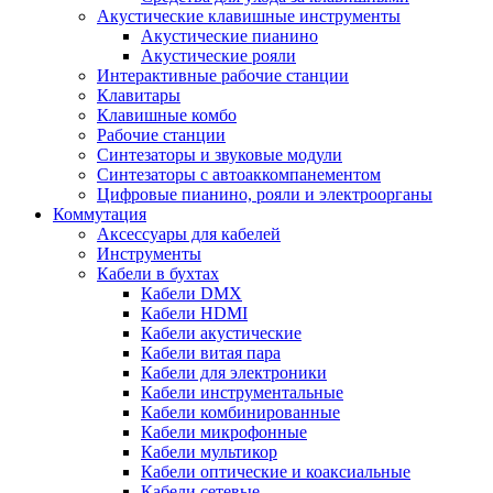
Акустические клавишные инструменты
Акустические пианино
Акустические рояли
Интерактивные рабочие станции
Клавитары
Клавишные комбо
Рабочие станции
Синтезаторы и звуковые модули
Синтезаторы с автоаккомпанементом
Цифровые пианино, рояли и электроорганы
Коммутация
Аксессуары для кабелей
Инструменты
Кабели в бухтах
Кабели DMX
Кабели HDMI
Кабели акустические
Кабели витая пара
Кабели для электроники
Кабели инструментальные
Кабели комбинированные
Кабели микрофонные
Кабели мультикор
Кабели оптические и коаксиальные
Кабели сетевые