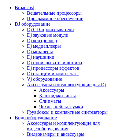
Broadcast
Вещательные процессоры
Программное обеспечение
DJ оборудование
Dj CD-проигрыватели
Dj звуковые модули
Dj контроллер
Dj медиаплееры
Dj микшеры
Dj наушники
Dj проигрыватели винила
Dj процессоры эффектов
Dj станции и комплекты
Vj оборудование
Аксессуары и комплектующие для Dj
Аксессуары
Картриджи, иглы
Слипматы
Чехлы, кейсы, сумки
Грувбоксы и компактные синтезаторы
Видеооборудование
Аксессуары и комплектующие для
видеооборудования
Видеокамеры и аксессуары