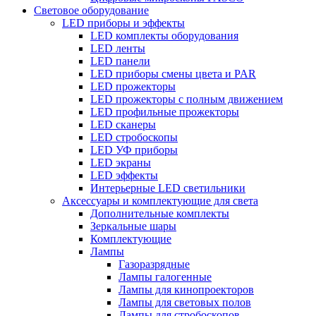
Световое оборудование
LED приборы и эффекты
LED комплекты оборудования
LED ленты
LED панели
LED приборы смены цвета и PAR
LED прожекторы
LED прожекторы с полным движением
LED профильные прожекторы
LED сканеры
LED стробоскопы
LED УФ приборы
LED экраны
LED эффекты
Интерьерные LED светильники
Аксессуары и комплектующие для света
Дополнительные комплекты
Зеркальные шары
Комплектующие
Лампы
Газоразрядные
Лампы галогенные
Лампы для кинопроекторов
Лампы для световых полов
Лампы для стробоскопов