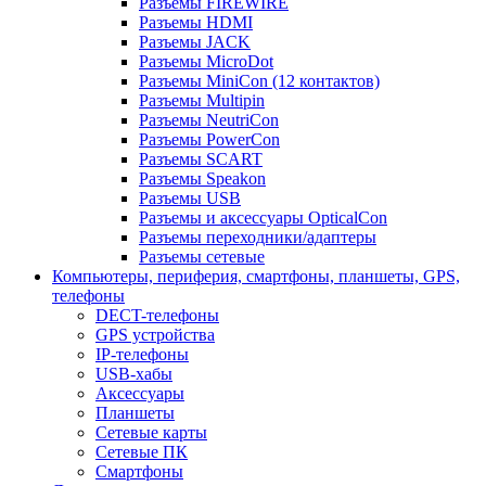
Разъемы FIREWIRE
Разъемы HDMI
Разъемы JACK
Разъемы MicroDot
Разъемы MiniCon (12 контактов)
Разъемы Multipin
Разъемы NeutriCon
Разъемы PowerCon
Разъемы SCART
Разъемы Speakon
Разъемы USB
Разъемы и аксессуары OpticalCon
Разъемы переходники/адаптеры
Разъемы сетевые
Компьютеры, периферия, смартфоны, планшеты, GPS,
телефоны
DECT-телефоны
GPS устройства
IP-телефоны
USB-хабы
Аксессуары
Планшеты
Сетевые карты
Сетевые ПК
Смартфоны