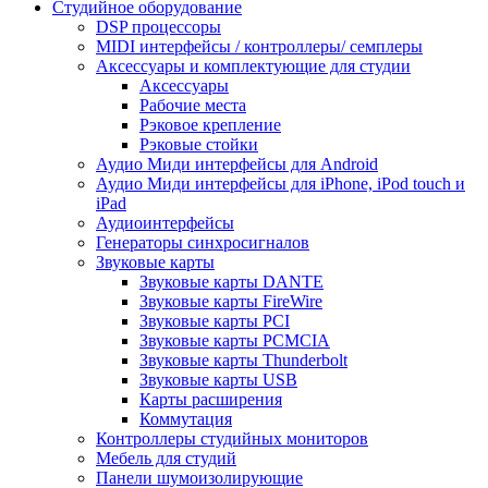
Студийное оборудование
DSP процессоры
MIDI интерфейсы / контроллеры/ семплеры
Аксессуары и комплектующие для студии
Аксессуары
Рабочие места
Рэковое крепление
Рэковые стойки
Аудио Миди интерфейсы для Android
Аудио Миди интерфейсы для iPhone, iPod touch и
iPad
Аудиоинтерфейсы
Генераторы синхросигналов
Звуковые карты
Звуковые карты DANTE
Звуковые карты FireWire
Звуковые карты PCI
Звуковые карты PCMCIA
Звуковые карты Thunderbolt
Звуковые карты USB
Карты расширения
Коммутация
Контроллеры студийных мониторов
Мебель для студий
Панели шумоизолирующие