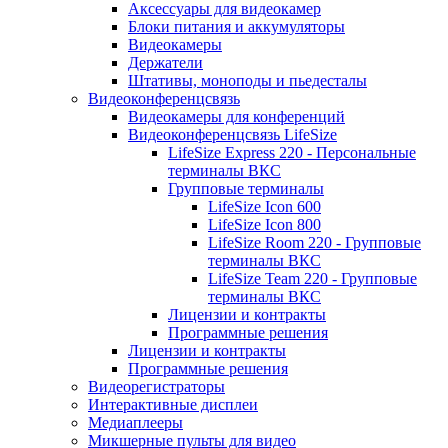
Аксессуары для видеокамер
Блоки питания и аккумуляторы
Видеокамеры
Держатели
Штативы, моноподы и пьедесталы
Видеоконференцсвязь
Видеокамеры для конференций
Видеоконференцсвязь LifeSize
LifeSize Express 220 - Персональные
терминалы ВКС
Групповые терминалы
LifeSize Icon 600
LifeSize Icon 800
LifeSize Room 220 - Групповые
терминалы ВКС
LifeSize Team 220 - Групповые
терминалы ВКС
Лицензии и контракты
Программные решения
Лицензии и контракты
Программные решения
Видеорегистраторы
Интерактивные дисплеи
Медиаплееры
Микшерные пульты для видео