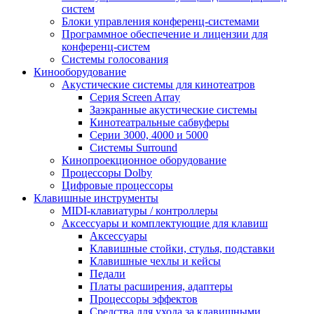
систем
Блоки управления конференц-системами
Программное обеспечение и лицензии для
конференц-систем
Системы голосования
Кинооборудование
Акустические системы для кинотеатров
Cерия Screen Array
Заэкранные акустические системы
Кинотеатральные сабвуферы
Серии 3000, 4000 и 5000
Системы Surround
Кинопроекционное оборудование
Процессоры Dolby
Цифровые процессоры
Клавишные инструменты
MIDI-клавиатуры / контроллеры
Аксессуары и комплектующие для клавиш
Аксессуары
Клавишные стойки, стулья, подставки
Клавишные чехлы и кейсы
Педали
Платы расширения, адаптеры
Процессоры эффектов
Средства для ухода за клавишными