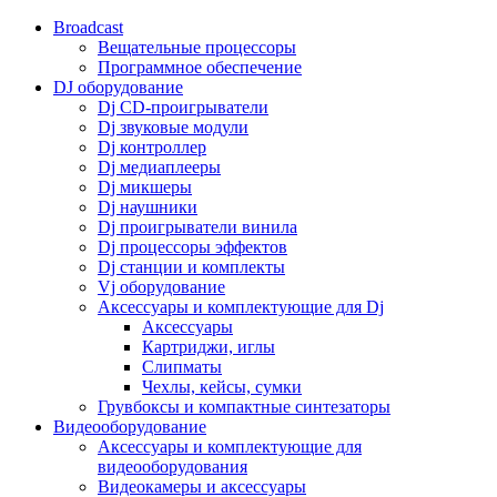
Broadcast
Вещательные процессоры
Программное обеспечение
DJ оборудование
Dj CD-проигрыватели
Dj звуковые модули
Dj контроллер
Dj медиаплееры
Dj микшеры
Dj наушники
Dj проигрыватели винила
Dj процессоры эффектов
Dj станции и комплекты
Vj оборудование
Аксессуары и комплектующие для Dj
Аксессуары
Картриджи, иглы
Слипматы
Чехлы, кейсы, сумки
Грувбоксы и компактные синтезаторы
Видеооборудование
Аксессуары и комплектующие для
видеооборудования
Видеокамеры и аксессуары