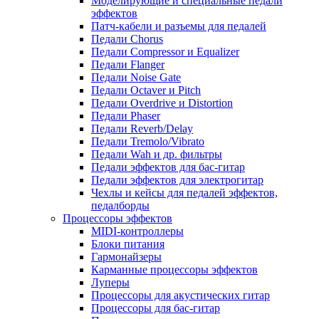
Моделирующие и специальные педали
эффектов
Патч-кабели и разъемы для педалей
Педали Chorus
Педали Compressor и Equalizer
Педали Flanger
Педали Noise Gate
Педали Octaver и Pitch
Педали Overdrive и Distortion
Педали Phaser
Педали Reverb/Delay
Педали Tremolo/Vibrato
Педали Wah и др. фильтры
Педали эффектов для бас-гитар
Педали эффектов для электрогитар
Чехлы и кейсы для педалей эффектов,
педалборды
Процессоры эффектов
MIDI-контроллеры
Блоки питания
Гармонайзеры
Карманные процессоры эффектов
Луперы
Процессоры для акустических гитар
Процессоры для бас-гитар