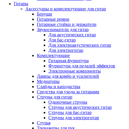
Гитары
Аксессуары и комплектующие для гитар
Беруши
Гитарные ремни
Гитарные стойки и держатели
Звукосниматели для гитар
Для акустических гитар
Для бас-гитар
Для электроакустических гитар
Для электрогитар
Комплектующие
Гитарная фурнитура
Фурнитура для педалей эффектов
Электронные компоненты
Лампы для комбо и усилителей
Медиаторы
Слайды и каподастры
Средства для ухода за гитарами
Струны для гитар
Одиночные струны
Струны для акустических гитар
Струны для бас-гитар
Струны для электрогитар
Стулья
Тренажеры для рук