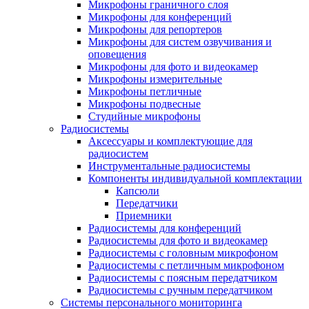
Микрофоны граничного слоя
Микрофоны для конференций
Микрофоны для репортеров
Микрофоны для систем озвучивания и
оповещения
Микрофоны для фото и видеокамер
Микрофоны измерительные
Микрофоны петличные
Микрофоны подвесные
Студийные микрофоны
Радиосистемы
Аксессуары и комплектующие для
радиосистем
Инструментальные радиосистемы
Компоненты индивидуальной комплектации
Капсюли
Передатчики
Приемники
Радиосистемы для конференций
Радиосистемы для фото и видеокамер
Радиосистемы с головным микрофоном
Радиосистемы с петличным микрофоном
Радиосистемы с поясным передатчиком
Радиосистемы с ручным передатчиком
Системы персонального мониторинга