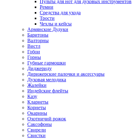
Пульты для нот для духовых инструментов
Ремни
Средства для ухода
Трости
Чехлы и кейсы
Армянские Дудуки
Баритоны
Валторны
Вистл
Гобои
Горны
Губные гармошки
Диджериду
Дирижерские палочки и аксессуары
Духовая мелодика
Жалейки
Индейские флейты
Казу
Кларнеты
Корнеты
Окарины
Охотничий рожок
Саксофоны
Свирели
Свистки