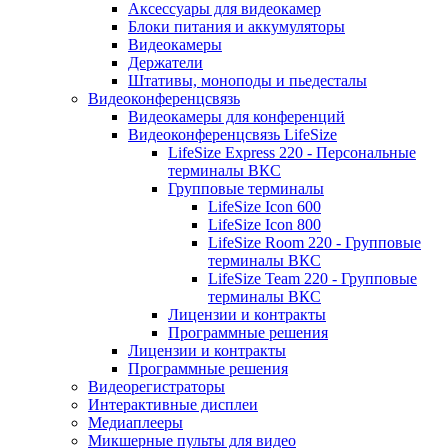
Аксессуары для видеокамер
Блоки питания и аккумуляторы
Видеокамеры
Держатели
Штативы, моноподы и пьедесталы
Видеоконференцсвязь
Видеокамеры для конференций
Видеоконференцсвязь LifeSize
LifeSize Express 220 - Персональные
терминалы ВКС
Групповые терминалы
LifeSize Icon 600
LifeSize Icon 800
LifeSize Room 220 - Групповые
терминалы ВКС
LifeSize Team 220 - Групповые
терминалы ВКС
Лицензии и контракты
Программные решения
Лицензии и контракты
Программные решения
Видеорегистраторы
Интерактивные дисплеи
Медиаплееры
Микшерные пульты для видео