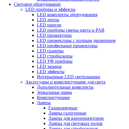
Световое оборудование
LED приборы и эффекты
LED комплекты оборудования
LED ленты
LED панели
LED приборы смены цвета и PAR
LED прожекторы
LED прожекторы с полным движением
LED профильные прожекторы
LED сканеры
LED стробоскопы
LED УФ приборы
LED экраны
LED эффекты
Интерьерные LED светильники
Аксессуары и комплектующие для света
Дополнительные комплекты
Зеркальные шары
Комплектующие
Лампы
Газоразрядные
Лампы галогенные
Лампы для кинопроекторов
Лампы для световых полов
Лампы для стробоскопов