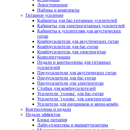
Левосторонние
Наборы и комплекты
Гитарное усиление
Кабинеты для бас-гитарных усилителей
Кабинеты для электрогитарных усилителей
Кабинеты к усилителям для акустических
гитар
Комбоусилители для акустических гитар
Комбоусилители для бас-гитар
Комбоусилители для электрогитар
Комплектующие
Педали и контроллеры для гитарных
усилителей
Предусилители для акустических гитар
Предусилители для бас-гитар
Предусилители для электрогитар
Стойки для комбоусилителей
Усилители `голова` для бас-гитар
Усилители `голова` для электрогитар
Усилители для наушников и мини-комбо
Контроллеры и педали
Педали эффектов
Блоки питания
Лайн-селекторы и маршрутизаторы