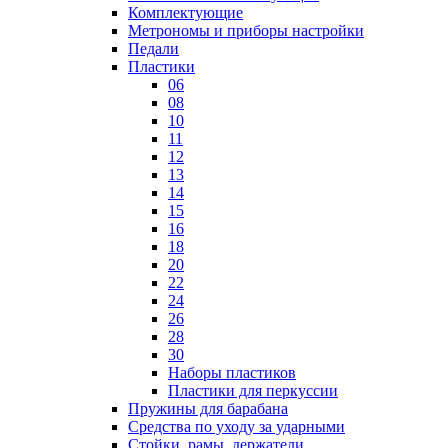
Комплектующие
Метрономы и приборы настройки
Педали
Пластики
06
08
10
11
12
13
14
15
16
18
20
22
24
26
28
30
Наборы пластиков
Пластики для перкуссии
Пружины для барабана
Средства по уходу за ударными
Стойки, рамы, держатели