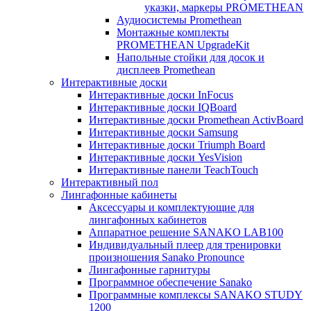
указки, маркеры PROMETHEAN
Аудиосистемы Promethean
Монтажные комплекты
PROMETHEAN UpgradeKit
Напольные стойки для досок и
дисплеев Promethean
Интерактивные доски
Интерактивные доски InFocus
Интерактивные доски IQBoard
Интерактивные доски Promethean ActivBoard
Интерактивные доски Samsung
Интерактивные доски Triumph Board
Интерактивные доски YesVision
Интерактивные панели TeachTouch
Интерактивный пол
Лингафонные кабинеты
Аксессуары и комплектующие для
лингафонных кабинетов
Аппаратное решение SANAKO LAB100
Индивидуальный плеер для тренировки
произношения Sanako Pronounce
Лингафонные гарнитуры
Программное обеспечение Sanako
Программные комплексы SANAKO STUDY
1200