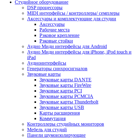
Студийное оборудование
DSP процессоры
MIDI интерфейсы / контроллеры/ семплеры
Аксессуары и комплектующие для студии
Аксессуары
Рабочие места
Рэковое крепление
Рэковые стойки
Аудио Миди интерфейсы для Android
Аудио Миди интерфейсы для iPhone, iPod touch и
iPad
Аудиоинтерфейсы
Генераторы синхросигналов
Звуковые карты
Звуковые карты DANTE
Звуковые карты FireWire
Звуковые карты PCI
Звуковые карты PCMCIA
Звуковые карты Thunderbolt
Звуковые карты USB
Карты расширения
Коммутация
Контроллеры студийных мониторов
Мебель для студий
Панели шумоизолирующие