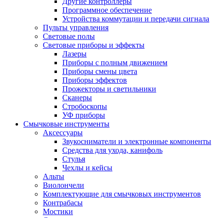
Другие контроллеры
Программное обеспечение
Устройства коммутации и передачи сигнала
Пульты управления
Световые полы
Световые приборы и эффекты
Лазеры
Приборы с полным движением
Приборы смены цвета
Приборы эффектов
Прожекторы и светильники
Сканеры
Стробоскопы
УФ приборы
Смычковые инструменты
Аксессуары
Звукосниматели и электронные компоненты
Средства для ухода, канифоль
Стулья
Чехлы и кейсы
Альты
Виолончели
Комплектующие для смычковых инструментов
Контрабасы
Мостики