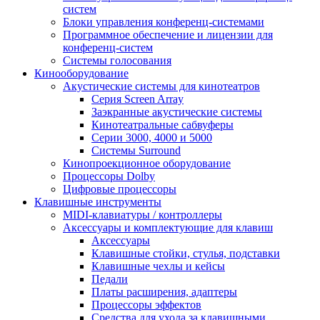
систем
Блоки управления конференц-системами
Программное обеспечение и лицензии для
конференц-систем
Системы голосования
Кинооборудование
Акустические системы для кинотеатров
Cерия Screen Array
Заэкранные акустические системы
Кинотеатральные сабвуферы
Серии 3000, 4000 и 5000
Системы Surround
Кинопроекционное оборудование
Процессоры Dolby
Цифровые процессоры
Клавишные инструменты
MIDI-клавиатуры / контроллеры
Аксессуары и комплектующие для клавиш
Аксессуары
Клавишные стойки, стулья, подставки
Клавишные чехлы и кейсы
Педали
Платы расширения, адаптеры
Процессоры эффектов
Средства для ухода за клавишными