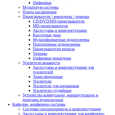
Цифровые
Мультирум-системы
Платы расширения
Проигрыватели / рекордеры / тюнеры
CD/DVD/HD-проигрыватели
MD-проигрыватели
Аксессуары и комплектующие
Кассетные деки
Мультиформатные аудиоплееры
Портативные аудиоплееры
Проигрыватели винила
Тюнеры
Цифровые рекордеры
Усилители мощности
Аксессуары и комплектующие для
усилителей
Трансляционные
Усилители
Усилители для наушников
Усилители студийные
Устройства коммутации, маршрутизации и
передачи аудиосигнала
Кафедры, конференц-системы
Cистемы синхроперевода и комплектующие
Аксессуары и комплектующие для конференц-