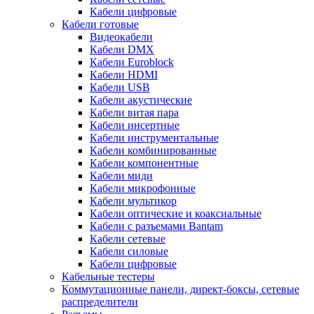
Кабели цифровые
Кабели готовые
Видеокабели
Кабели DMX
Кабели Euroblock
Кабели HDMI
Кабели USB
Кабели акустические
Кабели витая пара
Кабели инсертные
Кабели инструментальные
Кабели комбинированные
Кабели компонентные
Кабели миди
Кабели микрофонные
Кабели мультикор
Кабели оптические и коаксиальные
Кабели с разъемами Bantam
Кабели сетевые
Кабели силовые
Кабели цифровые
Кабельные тестеры
Коммутационные панели, директ-боксы, сетевые
распределители