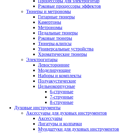
Процессоры для электрогитар
Рэковые процессоры эффектов
Тюнеры и метрономы
Гитарные тюнеры
Камертоны
Метрономы
Педальные тюнеры
Рэковые тюнеры
Тюнеры-клипсы
Универсальные устройства
Хроматические тюнеры
Электрогитары
Левосторонние
Моделирующие
Наборы и комплекты
Полуакустические
Цельнокорпусные
6-струнные
7-струнные
8-струнные
Духовые инструменты
Аксессуары для духовых инструментов
Аксессуары
Лигатуры и колпачки
Мундштуки для духовых инструментов