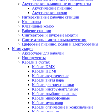
Акустические клавишные инструменты
Акустические пианино
Акустические рояли
Интерактивные рабочие станции
Клавитары
Клавишные комбо
Рабочие станции
Синтезаторы и звуковые модули
Синтезаторы с автоаккомпанементом
Цифровые пианино, рояли и электроорганы
Коммутация
Аксессуары для кабелей
Инструменты
Кабели в бухтах
Кабели DMX
Кабели HDMI
Кабели акустические
Кабели витая пара
Кабели для электроники
Кабели инструментальные
Кабели комбинированные
Кабели микрофонные
Кабели мультикор
Кабели оптические и коаксиальные
Кабели сетевые