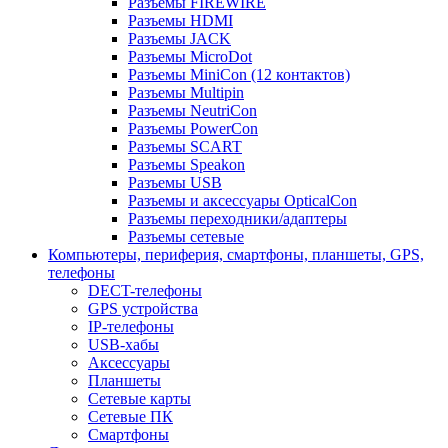
Разъемы FIREWIRE
Разъемы HDMI
Разъемы JACK
Разъемы MicroDot
Разъемы MiniCon (12 контактов)
Разъемы Multipin
Разъемы NeutriCon
Разъемы PowerCon
Разъемы SCART
Разъемы Speakon
Разъемы USB
Разъемы и аксессуары OpticalCon
Разъемы переходники/адаптеры
Разъемы сетевые
Компьютеры, периферия, смартфоны, планшеты, GPS,
телефоны
DECT-телефоны
GPS устройства
IP-телефоны
USB-хабы
Аксессуары
Планшеты
Сетевые карты
Сетевые ПК
Смартфоны