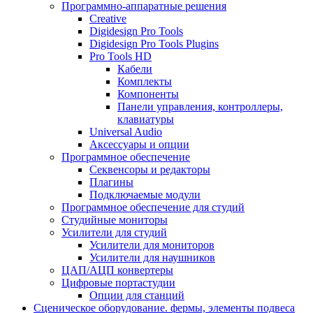
Программно-аппаратные решения
Creative
Digidesign Pro Tools
Digidesign Pro Tools Plugins
Pro Tools HD
Кабели
Комплекты
Компоненты
Панели управления, контроллеры,
клавиатуры
Universal Audio
Аксессуары и опции
Программное обеспечение
Cеквенсоры и редакторы
Плагины
Подключаемые модули
Программное обеспечение для студий
Студийные мониторы
Усилители для студий
Усилители для мониторов
Усилители для наушников
ЦАП/АЦП конвертеры
Цифровые портастудии
Опции для станций
Сценическое оборудование. фермы, элементы подвеса