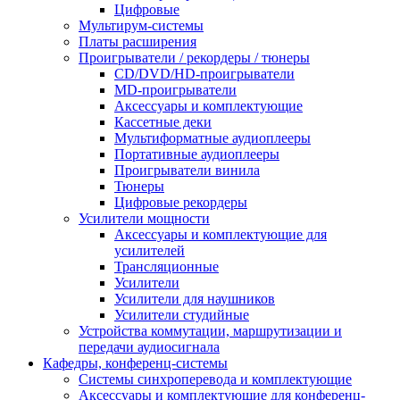
Цифровые
Мультирум-системы
Платы расширения
Проигрыватели / рекордеры / тюнеры
CD/DVD/HD-проигрыватели
MD-проигрыватели
Аксессуары и комплектующие
Кассетные деки
Мультиформатные аудиоплееры
Портативные аудиоплееры
Проигрыватели винила
Тюнеры
Цифровые рекордеры
Усилители мощности
Аксессуары и комплектующие для
усилителей
Трансляционные
Усилители
Усилители для наушников
Усилители студийные
Устройства коммутации, маршрутизации и
передачи аудиосигнала
Кафедры, конференц-системы
Cистемы синхроперевода и комплектующие
Аксессуары и комплектующие для конференц-