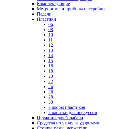
Комплектующие
Метрономы и приборы настройки
Педали
Пластики
06
08
10
11
12
13
14
15
16
18
20
22
24
26
28
30
Наборы пластиков
Пластики для перкуссии
Пружины для барабана
Средства по уходу за ударными
Стойки, рамы, держатели