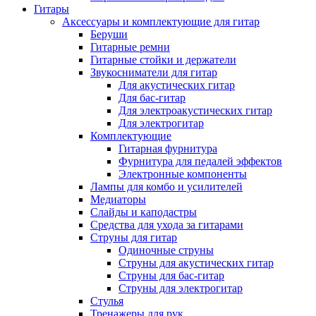
Гитары
Аксессуары и комплектующие для гитар
Беруши
Гитарные ремни
Гитарные стойки и держатели
Звукосниматели для гитар
Для акустических гитар
Для бас-гитар
Для электроакустических гитар
Для электрогитар
Комплектующие
Гитарная фурнитура
Фурнитура для педалей эффектов
Электронные компоненты
Лампы для комбо и усилителей
Медиаторы
Слайды и каподастры
Средства для ухода за гитарами
Струны для гитар
Одиночные струны
Струны для акустических гитар
Струны для бас-гитар
Струны для электрогитар
Стулья
Тренажеры для рук