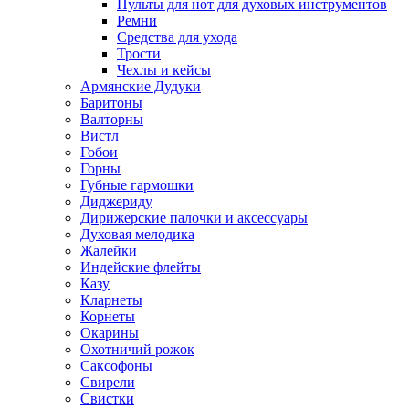
Пульты для нот для духовых инструментов
Ремни
Средства для ухода
Трости
Чехлы и кейсы
Армянские Дудуки
Баритоны
Валторны
Вистл
Гобои
Горны
Губные гармошки
Диджериду
Дирижерские палочки и аксессуары
Духовая мелодика
Жалейки
Индейские флейты
Казу
Кларнеты
Корнеты
Окарины
Охотничий рожок
Саксофоны
Свирели
Свистки