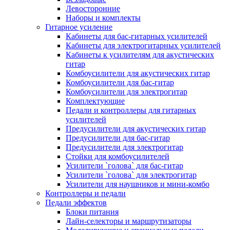
Левосторонние
Наборы и комплекты
Гитарное усиление
Кабинеты для бас-гитарных усилителей
Кабинеты для электрогитарных усилителей
Кабинеты к усилителям для акустических
гитар
Комбоусилители для акустических гитар
Комбоусилители для бас-гитар
Комбоусилители для электрогитар
Комплектующие
Педали и контроллеры для гитарных
усилителей
Предусилители для акустических гитар
Предусилители для бас-гитар
Предусилители для электрогитар
Стойки для комбоусилителей
Усилители `голова` для бас-гитар
Усилители `голова` для электрогитар
Усилители для наушников и мини-комбо
Контроллеры и педали
Педали эффектов
Блоки питания
Лайн-селекторы и маршрутизаторы