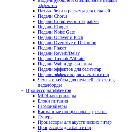
Моделирующие и специальные педали
эффектов
Патч-кабели и разъемы для педалей
Педали Chorus
Педали Compressor и Equalizer
Педали Flanger
Педали Noise Gate
Педали Octaver и Pitch
Педали Overdrive и Distortion
Педали Phaser
Педали Reverb/Delay
Педали Tremolo/Vibrato
Педали Wah и др. фильтры
Педали эффектов для бас-гитар
Педали эффектов для электрогитар
Чехлы и кейсы для педалей эффектов,
педалборды
Процессоры эффектов
MIDI-контроллеры
Блоки питания
Гармонайзеры
Карманные процессоры эффектов
Луперы
Процессоры для акустических гитар
Процессоры для бас-гитар