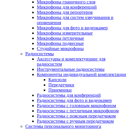
Микрофоны граничного слоя
Микрофоны для конференций
Микрофоны для репортеров
Микрофоны для систем озвучивания и
оповещения
Микрофоны для фото и видеокамер
Микрофоны измерительные
Микрофоны петличные
Микрофоны подвесные
Студийные микрофоны
Радиосистемы
Аксессуары и комплектующие для
радиосистем
Инструментальные радиосистемы
Компоненты индивидуальной комплектации
Капсюли
Передатчики
Приемники
Радиосистемы для конференций
Радиосистемы для фото и видеокамер
Радиосистемы с головным микрофоном
Радиосистемы с петличным микрофоном
Радиосистемы с поясным передатчиком
Радиосистемы с ручным передатчиком
Системы персонального мониторинга