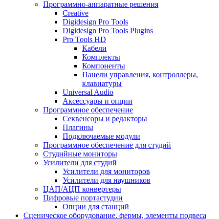
Программно-аппаратные решения
Creative
Digidesign Pro Tools
Digidesign Pro Tools Plugins
Pro Tools HD
Кабели
Комплекты
Компоненты
Панели управления, контроллеры,
клавиатуры
Universal Audio
Аксессуары и опции
Программное обеспечение
Cеквенсоры и редакторы
Плагины
Подключаемые модули
Программное обеспечение для студий
Студийные мониторы
Усилители для студий
Усилители для мониторов
Усилители для наушников
ЦАП/АЦП конвертеры
Цифровые портастудии
Опции для станций
Сценическое оборудование. фермы, элементы подвеса