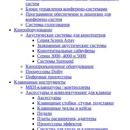
систем
Блоки управления конференц-системами
Программное обеспечение и лицензии для
конференц-систем
Системы голосования
Кинооборудование
Акустические системы для кинотеатров
Cерия Screen Array
Заэкранные акустические системы
Кинотеатральные сабвуферы
Серии 3000, 4000 и 5000
Системы Surround
Кинопроекционное оборудование
Процессоры Dolby
Цифровые процессоры
Клавишные инструменты
MIDI-клавиатуры / контроллеры
Аксессуары и комплектующие для клавиш
Аксессуары
Клавишные стойки, стулья, подставки
Клавишные чехлы и кейсы
Педали
Платы расширения, адаптеры
Процессоры эффектов
Средства для ухода за клавишными