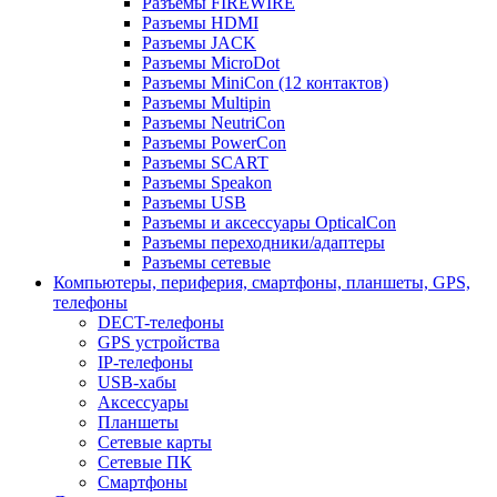
Разъемы FIREWIRE
Разъемы HDMI
Разъемы JACK
Разъемы MicroDot
Разъемы MiniCon (12 контактов)
Разъемы Multipin
Разъемы NeutriCon
Разъемы PowerCon
Разъемы SCART
Разъемы Speakon
Разъемы USB
Разъемы и аксессуары OpticalCon
Разъемы переходники/адаптеры
Разъемы сетевые
Компьютеры, периферия, смартфоны, планшеты, GPS,
телефоны
DECT-телефоны
GPS устройства
IP-телефоны
USB-хабы
Аксессуары
Планшеты
Сетевые карты
Сетевые ПК
Смартфоны