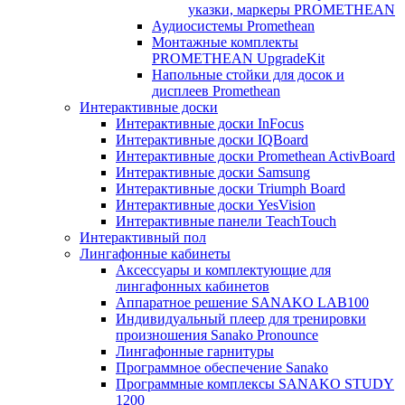
указки, маркеры PROMETHEAN
Аудиосистемы Promethean
Монтажные комплекты
PROMETHEAN UpgradeKit
Напольные стойки для досок и
дисплеев Promethean
Интерактивные доски
Интерактивные доски InFocus
Интерактивные доски IQBoard
Интерактивные доски Promethean ActivBoard
Интерактивные доски Samsung
Интерактивные доски Triumph Board
Интерактивные доски YesVision
Интерактивные панели TeachTouch
Интерактивный пол
Лингафонные кабинеты
Аксессуары и комплектующие для
лингафонных кабинетов
Аппаратное решение SANAKO LAB100
Индивидуальный плеер для тренировки
произношения Sanako Pronounce
Лингафонные гарнитуры
Программное обеспечение Sanako
Программные комплексы SANAKO STUDY
1200