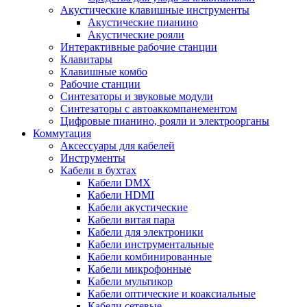
Акустические клавишные инструменты
Акустические пианино
Акустические рояли
Интерактивные рабочие станции
Клавитары
Клавишные комбо
Рабочие станции
Синтезаторы и звуковые модули
Синтезаторы с автоаккомпанементом
Цифровые пианино, рояли и электроорганы
Коммутация
Аксессуары для кабелей
Инструменты
Кабели в бухтах
Кабели DMX
Кабели HDMI
Кабели акустические
Кабели витая пара
Кабели для электроники
Кабели инструментальные
Кабели комбинированные
Кабели микрофонные
Кабели мультикор
Кабели оптические и коаксиальные
Кабели сетевые