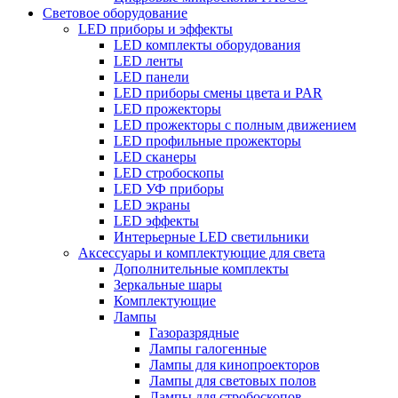
Световое оборудование
LED приборы и эффекты
LED комплекты оборудования
LED ленты
LED панели
LED приборы смены цвета и PAR
LED прожекторы
LED прожекторы с полным движением
LED профильные прожекторы
LED сканеры
LED стробоскопы
LED УФ приборы
LED экраны
LED эффекты
Интерьерные LED светильники
Аксессуары и комплектующие для света
Дополнительные комплекты
Зеркальные шары
Комплектующие
Лампы
Газоразрядные
Лампы галогенные
Лампы для кинопроекторов
Лампы для световых полов
Лампы для стробоскопов