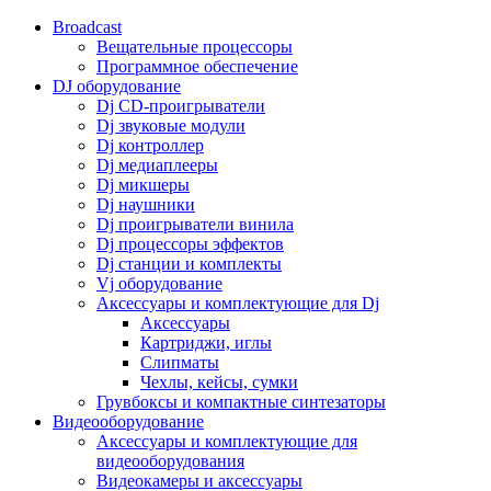
Broadcast
Вещательные процессоры
Программное обеспечение
DJ оборудование
Dj CD-проигрыватели
Dj звуковые модули
Dj контроллер
Dj медиаплееры
Dj микшеры
Dj наушники
Dj проигрыватели винила
Dj процессоры эффектов
Dj станции и комплекты
Vj оборудование
Аксессуары и комплектующие для Dj
Аксессуары
Картриджи, иглы
Слипматы
Чехлы, кейсы, сумки
Грувбоксы и компактные синтезаторы
Видеооборудование
Аксессуары и комплектующие для
видеооборудования
Видеокамеры и аксессуары