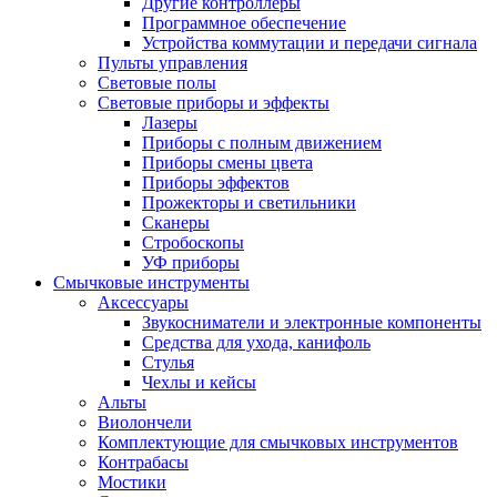
Другие контроллеры
Программное обеспечение
Устройства коммутации и передачи сигнала
Пульты управления
Световые полы
Световые приборы и эффекты
Лазеры
Приборы с полным движением
Приборы смены цвета
Приборы эффектов
Прожекторы и светильники
Сканеры
Стробоскопы
УФ приборы
Смычковые инструменты
Аксессуары
Звукосниматели и электронные компоненты
Средства для ухода, канифоль
Стулья
Чехлы и кейсы
Альты
Виолончели
Комплектующие для смычковых инструментов
Контрабасы
Мостики