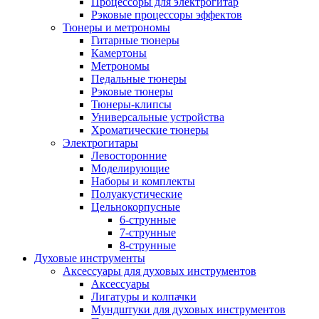
Процессоры для электрогитар
Рэковые процессоры эффектов
Тюнеры и метрономы
Гитарные тюнеры
Камертоны
Метрономы
Педальные тюнеры
Рэковые тюнеры
Тюнеры-клипсы
Универсальные устройства
Хроматические тюнеры
Электрогитары
Левосторонние
Моделирующие
Наборы и комплекты
Полуакустические
Цельнокорпусные
6-струнные
7-струнные
8-струнные
Духовые инструменты
Аксессуары для духовых инструментов
Аксессуары
Лигатуры и колпачки
Мундштуки для духовых инструментов