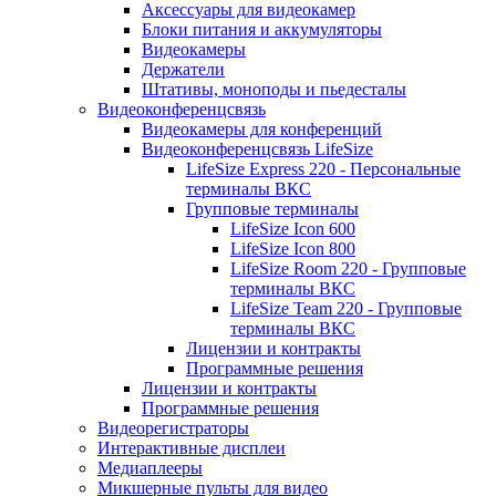
Аксессуары для видеокамер
Блоки питания и аккумуляторы
Видеокамеры
Держатели
Штативы, моноподы и пьедесталы
Видеоконференцсвязь
Видеокамеры для конференций
Видеоконференцсвязь LifeSize
LifeSize Express 220 - Персональные
терминалы ВКС
Групповые терминалы
LifeSize Icon 600
LifeSize Icon 800
LifeSize Room 220 - Групповые
терминалы ВКС
LifeSize Team 220 - Групповые
терминалы ВКС
Лицензии и контракты
Программные решения
Лицензии и контракты
Программные решения
Видеорегистраторы
Интерактивные дисплеи
Медиаплееры
Микшерные пульты для видео