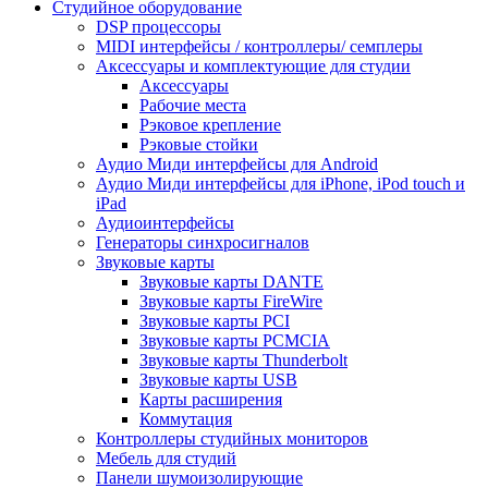
Студийное оборудование
DSP процессоры
MIDI интерфейсы / контроллеры/ семплеры
Аксессуары и комплектующие для студии
Аксессуары
Рабочие места
Рэковое крепление
Рэковые стойки
Аудио Миди интерфейсы для Android
Аудио Миди интерфейсы для iPhone, iPod touch и
iPad
Аудиоинтерфейсы
Генераторы синхросигналов
Звуковые карты
Звуковые карты DANTE
Звуковые карты FireWire
Звуковые карты PCI
Звуковые карты PCMCIA
Звуковые карты Thunderbolt
Звуковые карты USB
Карты расширения
Коммутация
Контроллеры студийных мониторов
Мебель для студий
Панели шумоизолирующие