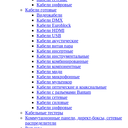
Кабели цифровые
Кабели готовые
Видеокабели
Кабели DMX
Кабели Euroblock
Кабели HDMI
Кабели USB
Кабели акустические
Кабели витая пара
Кабели инсертные
Кабели инструментальные
Кабели комбинированные
Кабели компонентные
Кабели миди
Кабели микрофонные
Кабели мультикор
Кабели оптические и коаксиальные
Кабели с разъемами Bantam
Кабели сетевые
Кабели силовые
Кабели цифровые
Кабельные тестеры
Коммутационные панели, директ-боксы, сетевые
распределители