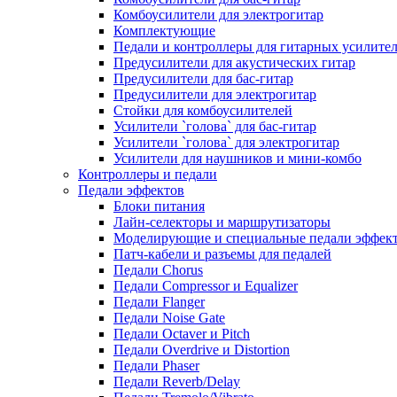
Комбоусилители для электрогитар
Комплектующие
Педали и контроллеры для гитарных усилите
Предусилители для акустических гитар
Предусилители для бас-гитар
Предусилители для электрогитар
Стойки для комбоусилителей
Усилители `голова` для бас-гитар
Усилители `голова` для электрогитар
Усилители для наушников и мини-комбо
Контроллеры и педали
Педали эффектов
Блоки питания
Лайн-селекторы и маршрутизаторы
Моделирующие и специальные педали эффек
Патч-кабели и разъемы для педалей
Педали Chorus
Педали Compressor и Equalizer
Педали Flanger
Педали Noise Gate
Педали Octaver и Pitch
Педали Overdrive и Distortion
Педали Phaser
Педали Reverb/Delay