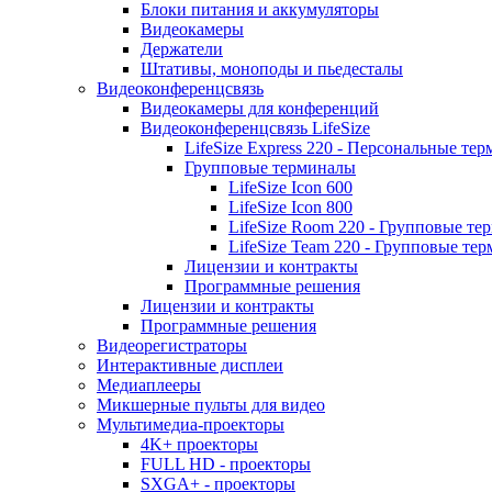
Блоки питания и аккумуляторы
Видеокамеры
Держатели
Штативы, моноподы и пьедесталы
Видеоконференцсвязь
Видеокамеры для конференций
Видеоконференцсвязь LifeSize
LifeSize Express 220 - Персональные т
Групповые терминалы
LifeSize Icon 600
LifeSize Icon 800
LifeSize Room 220 - Групповые т
LifeSize Team 220 - Групповые т
Лицензии и контракты
Программные решения
Лицензии и контракты
Программные решения
Видеорегистраторы
Интерактивные дисплеи
Медиаплееры
Микшерные пульты для видео
Мультимедиа-проекторы
4K+ проекторы
FULL HD - проекторы
SXGA+ - проекторы