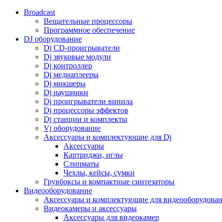
Broadcast
Вещательные процессоры
Программное обеспечение
DJ оборудование
Dj CD-проигрыватели
Dj звуковые модули
Dj контроллер
Dj медиаплееры
Dj микшеры
Dj наушники
Dj проигрыватели винила
Dj процессоры эффектов
Dj станции и комплекты
Vj оборудование
Аксессуары и комплектующие для Dj
Аксессуары
Картриджи, иглы
Слипматы
Чехлы, кейсы, сумки
Грувбоксы и компактные синтезаторы
Видеооборудование
Аксессуары и комплектующие для видеооборудова
Видеокамеры и аксессуары
Аксессуары для видеокамер