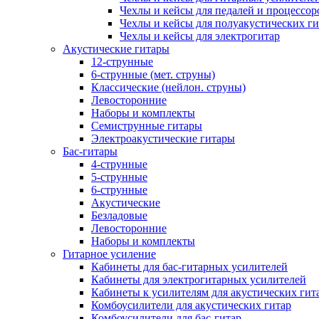
Чехлы и кейсы для педалей и процессор
Чехлы и кейсы для полуакустических ги
Чехлы и кейсы для электрогитар
Акустические гитары
12-струнные
6-струнные (мет. струны)
Классические (нейлон. струны)
Левосторонние
Наборы и комплекты
Семиструнные гитары
Электроакустические гитары
Бас-гитары
4-струнные
5-струнные
6-струнные
Акустические
Безладовые
Левосторонние
Наборы и комплекты
Гитарное усиление
Кабинеты для бас-гитарных усилителей
Кабинеты для электрогитарных усилителей
Кабинеты к усилителям для акустических гит
Комбоусилители для акустических гитар
Комбоусилители для бас-гитар