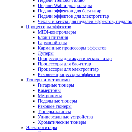
Педали Tremolo/Vibrato
Педали Wah и др. фильтры
Педали эффектов для бас-гитар
Педали эффектов для электрогитар
Чехлы и кейсы для педалей эффектов, педалб
Процессоры эффектов
MIDI-контроллеры
Блоки питания
Гармонайзеры
Карманные процессоры эффектов
Луперы
Процессоры для акустических гитар
Процессоры для бас-гитар
Процессоры для электрогитар
Рэковые процессоры эффектов
Тюнеры и метрономы
Гитарные тюнеры
Камертоны
Метрономы
Педальные тюнеры
Рэковые тюнеры
Тюнеры-клипсы
Универсальные устройства
Хроматические тюнеры
Электрогитары