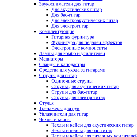
Звукосниматели для гитар
Для акустических гитар
Для бас-гитар
Для электроакустических гитар
Для электрогитар
Комплектующие
Гитарная фурнитура
Фурнитура для педалей эффектов
Электронные компоненты
Лампы для комбо и усилителей
Медиаторы
Слайды и каподастры
Средства для ухода за гитарами
Струны для гитар
Одиночные струны
Струны для акустических гитар
Струны для бас-гитар
Струны для электрогитар
Стулья
Тренажеры для рук
Увлажнители для гитар
Чехлы и кейсы
Чехлы и кейсы для акустических гитар
Чехлы и кейсы для бас-гитар
Чехлы и кейсы для гитарных усилителе