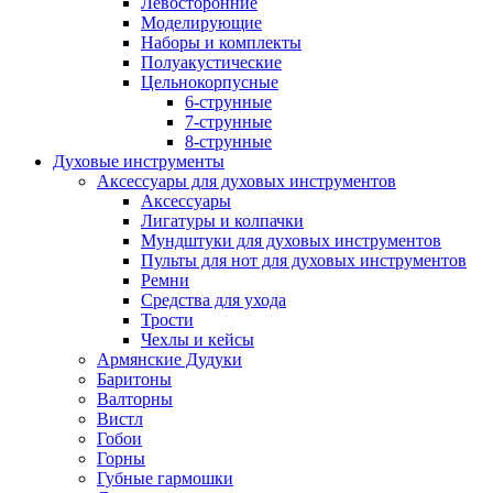
Левосторонние
Моделирующие
Наборы и комплекты
Полуакустические
Цельнокорпусные
6-струнные
7-струнные
8-струнные
Духовые инструменты
Аксессуары для духовых инструментов
Аксессуары
Лигатуры и колпачки
Мундштуки для духовых инструментов
Пульты для нот для духовых инструментов
Ремни
Средства для ухода
Трости
Чехлы и кейсы
Армянские Дудуки
Баритоны
Валторны
Вистл
Гобои
Горны
Губные гармошки