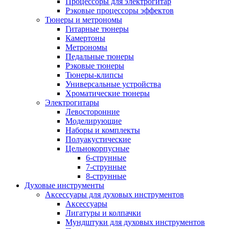
Процессоры для электрогитар
Рэковые процессоры эффектов
Тюнеры и метрономы
Гитарные тюнеры
Камертоны
Метрономы
Педальные тюнеры
Рэковые тюнеры
Тюнеры-клипсы
Универсальные устройства
Хроматические тюнеры
Электрогитары
Левосторонние
Моделирующие
Наборы и комплекты
Полуакустические
Цельнокорпусные
6-струнные
7-струнные
8-струнные
Духовые инструменты
Аксессуары для духовых инструментов
Аксессуары
Лигатуры и колпачки
Мундштуки для духовых инструментов