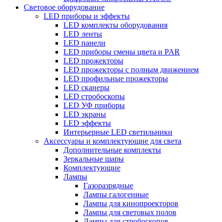
Световое оборудование
LED приборы и эффекты
LED комплекты оборудования
LED ленты
LED панели
LED приборы смены цвета и PAR
LED прожекторы
LED прожекторы с полным движением
LED профильные прожекторы
LED сканеры
LED стробоскопы
LED УФ приборы
LED экраны
LED эффекты
Интерьерные LED светильники
Аксессуары и комплектующие для света
Дополнительные комплекты
Зеркальные шары
Комплектующие
Лампы
Газоразрядные
Лампы галогенные
Лампы для кинопроекторов
Лампы для световых полов
Лампы для стробоскопов