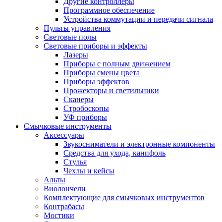
Другие контроллеры
Программное обеспечение
Устройства коммутации и передачи сигнала
Пульты управления
Световые полы
Световые приборы и эффекты
Лазеры
Приборы с полным движением
Приборы смены цвета
Приборы эффектов
Прожекторы и светильники
Сканеры
Стробоскопы
УФ приборы
Смычковые инструменты
Аксессуары
Звукосниматели и электронные компоненты
Средства для ухода, канифоль
Стулья
Чехлы и кейсы
Альты
Виолончели
Комплектующие для смычковых инструментов
Контрабасы
Мостики