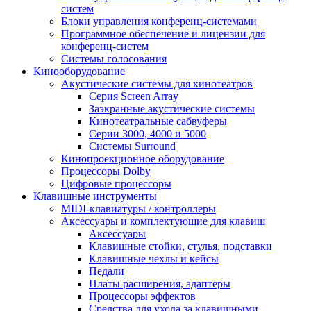
систем
Блоки управления конференц-системами
Программное обеспечение и лицензии для
конференц-систем
Системы голосования
Кинооборудование
Акустические системы для кинотеатров
Cерия Screen Array
Заэкранные акустические системы
Кинотеатральные сабвуферы
Серии 3000, 4000 и 5000
Системы Surround
Кинопроекционное оборудование
Процессоры Dolby
Цифровые процессоры
Клавишные инструменты
MIDI-клавиатуры / контроллеры
Аксессуары и комплектующие для клавиш
Аксессуары
Клавишные стойки, стулья, подставки
Клавишные чехлы и кейсы
Педали
Платы расширения, адаптеры
Процессоры эффектов
Средства для ухода за клавишными