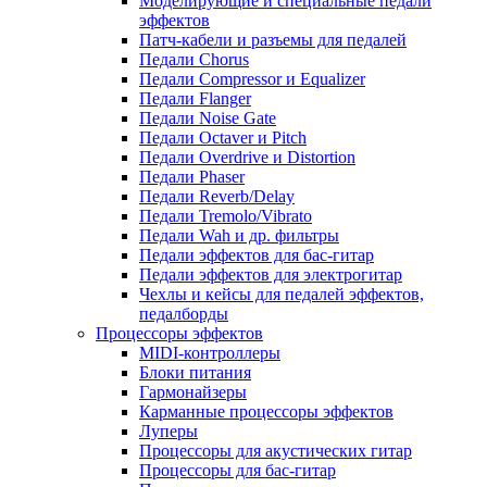
Моделирующие и специальные педали
эффектов
Патч-кабели и разъемы для педалей
Педали Chorus
Педали Compressor и Equalizer
Педали Flanger
Педали Noise Gate
Педали Octaver и Pitch
Педали Overdrive и Distortion
Педали Phaser
Педали Reverb/Delay
Педали Tremolo/Vibrato
Педали Wah и др. фильтры
Педали эффектов для бас-гитар
Педали эффектов для электрогитар
Чехлы и кейсы для педалей эффектов,
педалборды
Процессоры эффектов
MIDI-контроллеры
Блоки питания
Гармонайзеры
Карманные процессоры эффектов
Луперы
Процессоры для акустических гитар
Процессоры для бас-гитар