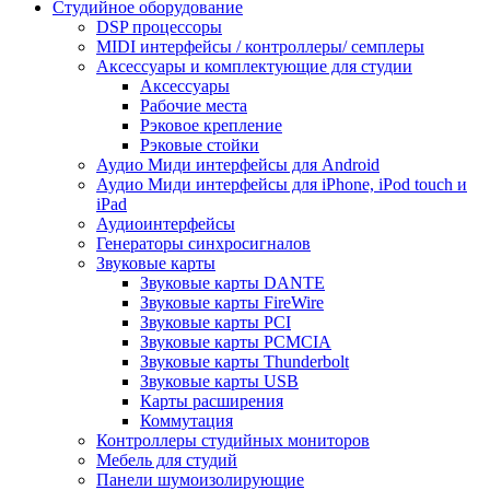
Студийное оборудование
DSP процессоры
MIDI интерфейсы / контроллеры/ семплеры
Аксессуары и комплектующие для студии
Аксессуары
Рабочие места
Рэковое крепление
Рэковые стойки
Аудио Миди интерфейсы для Android
Аудио Миди интерфейсы для iPhone, iPod touch и
iPad
Аудиоинтерфейсы
Генераторы синхросигналов
Звуковые карты
Звуковые карты DANTE
Звуковые карты FireWire
Звуковые карты PCI
Звуковые карты PCMCIA
Звуковые карты Thunderbolt
Звуковые карты USB
Карты расширения
Коммутация
Контроллеры студийных мониторов
Мебель для студий
Панели шумоизолирующие