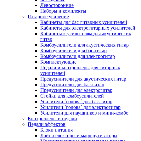
Левосторонние
Наборы и комплекты
Гитарное усиление
Кабинеты для бас-гитарных усилителей
Кабинеты для электрогитарных усилителей
Кабинеты к усилителям для акустических
гитар
Комбоусилители для акустических гитар
Комбоусилители для бас-гитар
Комбоусилители для электрогитар
Комплектующие
Педали и контроллеры для гитарных
усилителей
Предусилители для акустических гитар
Предусилители для бас-гитар
Предусилители для электрогитар
Стойки для комбоусилителей
Усилители `голова` для бас-гитар
Усилители `голова` для электрогитар
Усилители для наушников и мини-комбо
Контроллеры и педали
Педали эффектов
Блоки питания
Лайн-селекторы и маршрутизаторы