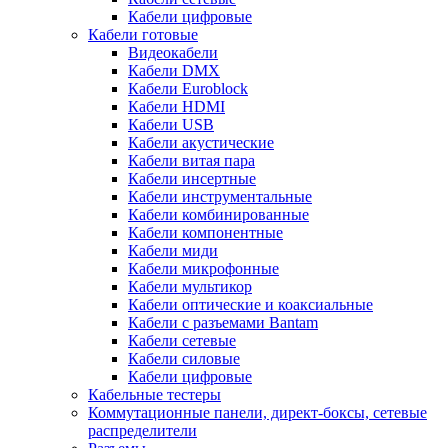
Кабели цифровые
Кабели готовые
Видеокабели
Кабели DMX
Кабели Euroblock
Кабели HDMI
Кабели USB
Кабели акустические
Кабели витая пара
Кабели инсертные
Кабели инструментальные
Кабели комбинированные
Кабели компонентные
Кабели миди
Кабели микрофонные
Кабели мультикор
Кабели оптические и коаксиальные
Кабели с разъемами Bantam
Кабели сетевые
Кабели силовые
Кабели цифровые
Кабельные тестеры
Коммутационные панели, директ-боксы, сетевые
распределители