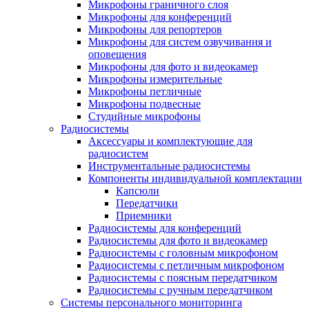
Микрофоны граничного слоя
Микрофоны для конференций
Микрофоны для репортеров
Микрофоны для систем озвучивания и
оповещения
Микрофоны для фото и видеокамер
Микрофоны измерительные
Микрофоны петличные
Микрофоны подвесные
Студийные микрофоны
Радиосистемы
Аксессуары и комплектующие для
радиосистем
Инструментальные радиосистемы
Компоненты индивидуальной комплектации
Капсюли
Передатчики
Приемники
Радиосистемы для конференций
Радиосистемы для фото и видеокамер
Радиосистемы с головным микрофоном
Радиосистемы с петличным микрофоном
Радиосистемы с поясным передатчиком
Радиосистемы с ручным передатчиком
Системы персонального мониторинга