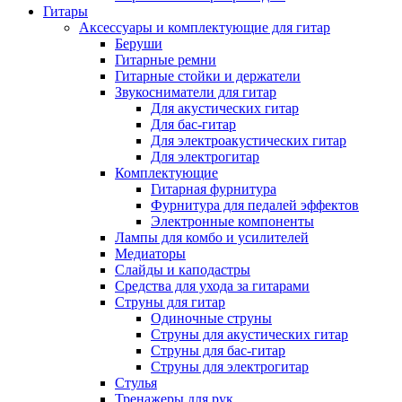
Гитары
Аксессуары и комплектующие для гитар
Беруши
Гитарные ремни
Гитарные стойки и держатели
Звукосниматели для гитар
Для акустических гитар
Для бас-гитар
Для электроакустических гитар
Для электрогитар
Комплектующие
Гитарная фурнитура
Фурнитура для педалей эффектов
Электронные компоненты
Лампы для комбо и усилителей
Медиаторы
Слайды и каподастры
Средства для ухода за гитарами
Струны для гитар
Одиночные струны
Струны для акустических гитар
Струны для бас-гитар
Струны для электрогитар
Стулья
Тренажеры для рук