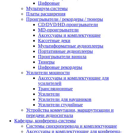
Цифровые
Мультирум-системы
Платы расширения
Проигрыватели / рекордеры / тюнеры
CD/DVD/HD-проигрыватели
MD-проигрыватели
Аксессуары и комплектующие
Кассетные деки
Мультиформатные аудиоплееры
Портативные аудиоплееры
Проигрыватели винила
Тюнеры
Цифровые рекордеры
Усилители мощности
Аксессуары и комплектующие для
усилителей
Трансляционные
Усилители
Усилители для наушников
Усилители студийные
Устройства коммутации, маршрутизации и
передачи аудиосигнала
Кафедры, конференц-системы
Cистемы синхроперевода и комплектующие
Аксессуары и комплектующие для конференц-