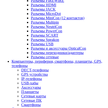
Разъемы FIREWIRE
Разъемы HDMI
Разъемы JACK
Разъемы MicroDot
Разъемы MiniCon (12 контактов)
Разъемы Multipin
Разъемы NeutriCon
Разъемы PowerCon
Разъемы SCART
Разъемы Speakon
Разъемы USB
Разъемы и аксессуары OpticalCon
Разъемы переходники/адаптеры
Разъемы сетевые
Компьютеры, периферия, смартфоны, планшеты, GPS,
телефоны
DECT-телефоны
GPS устройства
IP-телефоны
USB-хабы
Аксессуары
Планшеты
Сетевые карты
Сетевые ПК
Смартфоны