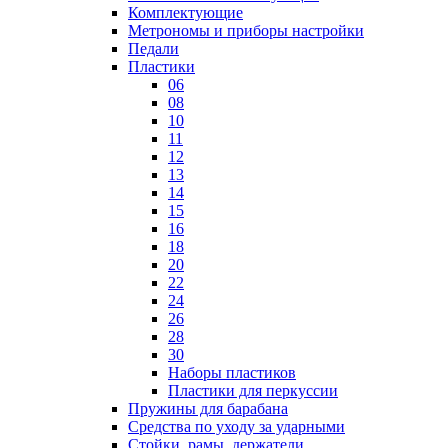
Комплектующие
Метрономы и приборы настройки
Педали
Пластики
06
08
10
11
12
13
14
15
16
18
20
22
24
26
28
30
Наборы пластиков
Пластики для перкуссии
Пружины для барабана
Средства по уходу за ударными
Стойки, рамы, держатели