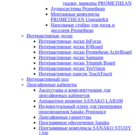
указки, маркеры PROMETHEAN
Аудиосистемы Promethean
Монтажные комплекты
PROMETHEAN UpgradeKit
Напольные стойки для досок и
дисплеев Promethean
Интерактивные доски
Интерактивные доски InFocus
Интерактивные доски IQBoard
Интерактивные доски Promethean ActivBoard
Интерактивные доски Samsung
Интерактивные доски Triumph Board
Интерактивные доски YesVision
Интерактивные панели TeachTouch
Интерактивный пол
Лингафонные кабинеты
Аксессуары и комплектующие для
лингафонных кабинетов
Аппаратное решение SANAKO LAB100
Индивидуальный плеер для тренировки
произношения Sanako Pronounce
Лингафонные гарнитуры
Программное обеспечение Sanako
Программные комплексы SANAKO STUDY
1200