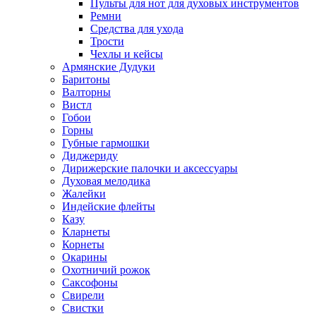
Пульты для нот для духовых инструментов
Ремни
Средства для ухода
Трости
Чехлы и кейсы
Армянские Дудуки
Баритоны
Валторны
Вистл
Гобои
Горны
Губные гармошки
Диджериду
Дирижерские палочки и аксессуары
Духовая мелодика
Жалейки
Индейские флейты
Казу
Кларнеты
Корнеты
Окарины
Охотничий рожок
Саксофоны
Свирели
Свистки