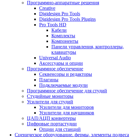
Программно-аппаратные решения
Creative
Digidesign Pro Tools
Digidesign Pro Tools Plugins
Pro Tools HD
Кабели
Комплекты
Компоненты
Панели управления, контроллеры,
клавиатуры
Universal Audio
Аксессуары и опции
Программное обеспечение
Cеквенсоры и редакторы
Плагины
Подключаемые модули
Программное обеспечение для студий
Студийные мониторы
Усилители для студий
Усилители для мониторов
Усилители для наушников
ЦАП/АЦП конвертеры
Цифровые портастудии
Опции для станций
Сценическое оборудование. фермы, элементы подвеса