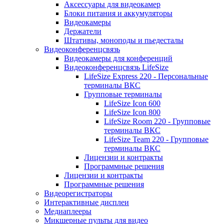
Аксессуары для видеокамер
Блоки питания и аккумуляторы
Видеокамеры
Держатели
Штативы, моноподы и пьедесталы
Видеоконференцсвязь
Видеокамеры для конференций
Видеоконференцсвязь LifeSize
LifeSize Express 220 - Персональные
терминалы ВКС
Групповые терминалы
LifeSize Icon 600
LifeSize Icon 800
LifeSize Room 220 - Групповые
терминалы ВКС
LifeSize Team 220 - Групповые
терминалы ВКС
Лицензии и контракты
Программные решения
Лицензии и контракты
Программные решения
Видеорегистраторы
Интерактивные дисплеи
Медиаплееры
Микшерные пульты для видео