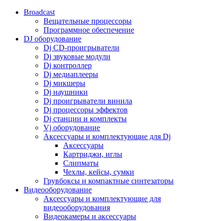
Broadcast
Вещательные процессоры
Программное обеспечение
DJ оборудование
Dj CD-проигрыватели
Dj звуковые модули
Dj контроллер
Dj медиаплееры
Dj микшеры
Dj наушники
Dj проигрыватели винила
Dj процессоры эффектов
Dj станции и комплекты
Vj оборудование
Аксессуары и комплектующие для Dj
Аксессуары
Картриджи, иглы
Слипматы
Чехлы, кейсы, сумки
Грувбоксы и компактные синтезаторы
Видеооборудование
Аксессуары и комплектующие для
видеооборудования
Видеокамеры и аксессуары