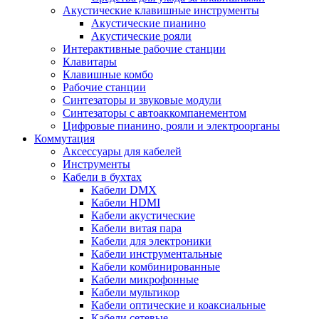
Акустические клавишные инструменты
Акустические пианино
Акустические рояли
Интерактивные рабочие станции
Клавитары
Клавишные комбо
Рабочие станции
Синтезаторы и звуковые модули
Синтезаторы с автоаккомпанементом
Цифровые пианино, рояли и электроорганы
Коммутация
Аксессуары для кабелей
Инструменты
Кабели в бухтах
Кабели DMX
Кабели HDMI
Кабели акустические
Кабели витая пара
Кабели для электроники
Кабели инструментальные
Кабели комбинированные
Кабели микрофонные
Кабели мультикор
Кабели оптические и коаксиальные
Кабели сетевые