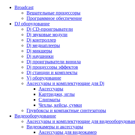
Broadcast
Вещательные процессоры
Программное обеспечение
DJ оборудование
Dj CD-проигрыватели
Dj звуковые модули
Dj контроллер
Dj медиаплееры
Dj микшеры
Dj наушники
Dj проигрыватели винила
Dj процессоры эффектов
Dj станции и комплекты
Vj оборудование
Аксессуары и комплектующие для Dj
Аксессуары
Картриджи, иглы
Слипматы
Чехлы, кейсы, сумки
Грувбоксы и компактные синтезаторы
Видеооборудование
Аксессуары и комплектующие для видеооборудова
Видеокамеры и аксессуары
Аксессуары для видеокамер