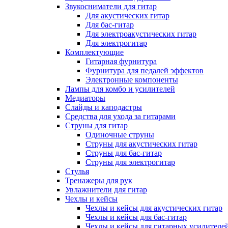
Звукосниматели для гитар
Для акустических гитар
Для бас-гитар
Для электроакустических гитар
Для электрогитар
Комплектующие
Гитарная фурнитура
Фурнитура для педалей эффектов
Электронные компоненты
Лампы для комбо и усилителей
Медиаторы
Слайды и каподастры
Средства для ухода за гитарами
Струны для гитар
Одиночные струны
Струны для акустических гитар
Струны для бас-гитар
Струны для электрогитар
Стулья
Тренажеры для рук
Увлажнители для гитар
Чехлы и кейсы
Чехлы и кейсы для акустических гитар
Чехлы и кейсы для бас-гитар
Чехлы и кейсы для гитарных усилителе