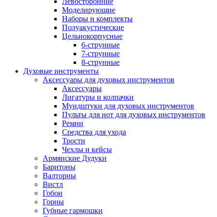
Левосторонние
Моделирующие
Наборы и комплекты
Полуакустические
Цельнокорпусные
6-струнные
7-струнные
8-струнные
Духовые инструменты
Аксессуары для духовых инструментов
Аксессуары
Лигатуры и колпачки
Мундштуки для духовых инструментов
Пульты для нот для духовых инструментов
Ремни
Средства для ухода
Трости
Чехлы и кейсы
Армянские Дудуки
Баритоны
Валторны
Вистл
Гобои
Горны
Губные гармошки