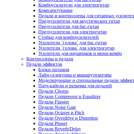
Комбоусилители для электрогитар
Комплектующие
Педали и контроллеры для гитарных усилите
Предусилители для акустических гитар
Предусилители для бас-гитар
Предусилители для электрогитар
Стойки для комбоусилителей
Усилители `голова` для бас-гитар
Усилители `голова` для электрогитар
Усилители для наушников и мини-комбо
Контроллеры и педали
Педали эффектов
Блоки питания
Лайн-селекторы и маршрутизаторы
Моделирующие и специальные педали эффек
Патч-кабели и разъемы для педалей
Педали Chorus
Педали Compressor и Equalizer
Педали Flanger
Педали Noise Gate
Педали Octaver и Pitch
Педали Overdrive и Distortion
Педали Phaser
Педали Reverb/Delay