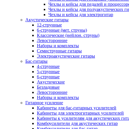
Чехлы и кейсы для педалей и процессор
Чехлы и кейсы для полуакустических ги
Чехлы и кейсы для электрогитар
Акустические гитары
12-струнные
6-струнные (мет. струны)
Классические (нейлон. струны)
Левосторонние
Наборы и комплекты
Семиструнные гитары
Электроакустические гитары
Бас-гитары
4-струнные
5-струнные
6-струнные
Акустические
Безладовые
Левосторонние
Наборы и комплекты
Гитарное усиление
Кабинеты для бас-гитарных усилителей
Кабинеты для электрогитарных усилителей
Кабинеты к усилителям для акустических гит
Комбоусилители для акустических гитар
Комбоусилители для бас-гитар