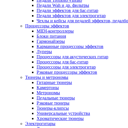
Педали Tremolo/Vibrato
Педали Wah и др. фильтры
Педали эффектов для бас-гитар
Педали эффектов для электрогитар
Чехлы и кейсы для педалей эффектов, педалб
Процессоры эффектов
MIDI-контроллеры
Блоки питания
Гармонайзеры
Карманные процессоры эффектов
Луперы
Процессоры для акустических гитар
Процессоры для бас-гитар
Процессоры для электрогитар
Рэковые процессоры эффектов
Тюнеры и метрономы
Гитарные тюнеры
Камертоны
Метрономы
Педальные тюнеры
Рэковые тюнеры
Тюнеры-клипсы
Универсальные устройства
Хроматические тюнеры
Электрогитары