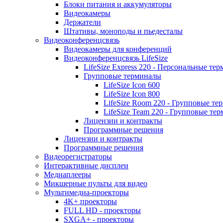
Блоки питания и аккумуляторы
Видеокамеры
Держатели
Штативы, моноподы и пьедесталы
Видеоконференцсвязь
Видеокамеры для конференций
Видеоконференцсвязь LifeSize
LifeSize Express 220 - Персональные т
Групповые терминалы
LifeSize Icon 600
LifeSize Icon 800
LifeSize Room 220 - Групповые т
LifeSize Team 220 - Групповые т
Лицензии и контракты
Программные решения
Лицензии и контракты
Программные решения
Видеорегистраторы
Интерактивные дисплеи
Медиаплееры
Микшерные пульты для видео
Мультимедиа-проекторы
4K+ проекторы
FULL HD - проекторы
SXGA+ - проекторы