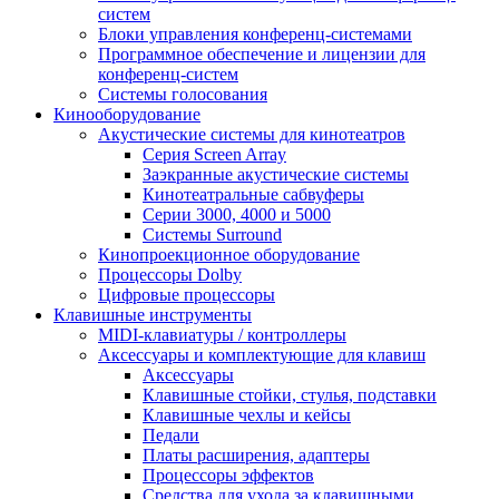
систем
Блоки управления конференц-системами
Программное обеспечение и лицензии для
конференц-систем
Системы голосования
Кинооборудование
Акустические системы для кинотеатров
Cерия Screen Array
Заэкранные акустические системы
Кинотеатральные сабвуферы
Серии 3000, 4000 и 5000
Системы Surround
Кинопроекционное оборудование
Процессоры Dolby
Цифровые процессоры
Клавишные инструменты
MIDI-клавиатуры / контроллеры
Аксессуары и комплектующие для клавиш
Аксессуары
Клавишные стойки, стулья, подставки
Клавишные чехлы и кейсы
Педали
Платы расширения, адаптеры
Процессоры эффектов
Средства для ухода за клавишными