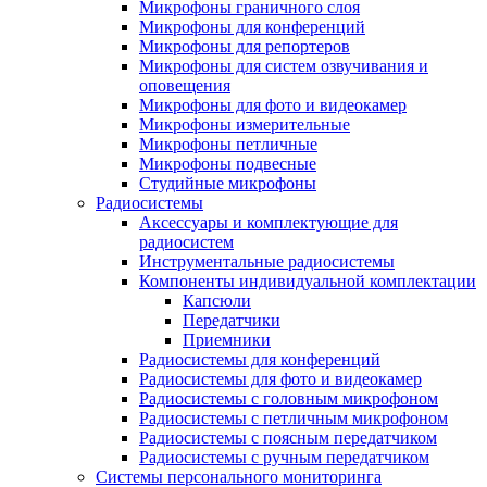
Микрофоны граничного слоя
Микрофоны для конференций
Микрофоны для репортеров
Микрофоны для систем озвучивания и
оповещения
Микрофоны для фото и видеокамер
Микрофоны измерительные
Микрофоны петличные
Микрофоны подвесные
Студийные микрофоны
Радиосистемы
Аксессуары и комплектующие для
радиосистем
Инструментальные радиосистемы
Компоненты индивидуальной комплектации
Капсюли
Передатчики
Приемники
Радиосистемы для конференций
Радиосистемы для фото и видеокамер
Радиосистемы с головным микрофоном
Радиосистемы с петличным микрофоном
Радиосистемы с поясным передатчиком
Радиосистемы с ручным передатчиком
Системы персонального мониторинга