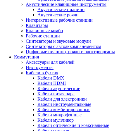
Акустические клавишные инструменты
Акустические пианино
Акустические рояли
Интерактивные рабочие станции
Клавитары
Клавишные комбо
Рабочие станции
Синтезаторы и звуковые модули
Синтезаторы с автоаккомпанементом
Цифровые пианино, рояли и электроорганы
Коммутация
Аксессуары для кабелей
Инструменты
Кабели в бухтах
Кабели DMX
Кабели HDMI
Кабели акустические
Кабели витая пара
Кабели для электроники
Кабели инструментальные
Кабели комбинированные
Кабели микрофонные
Кабели мультикор
Кабели оптические и коаксиальные
Кабели сетевые