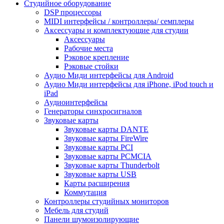
Студийное оборудование
DSP процессоры
MIDI интерфейсы / контроллеры/ семплеры
Аксессуары и комплектующие для студии
Аксессуары
Рабочие места
Рэковое крепление
Рэковые стойки
Аудио Миди интерфейсы для Android
Аудио Миди интерфейсы для iPhone, iPod touch и
iPad
Аудиоинтерфейсы
Генераторы синхросигналов
Звуковые карты
Звуковые карты DANTE
Звуковые карты FireWire
Звуковые карты PCI
Звуковые карты PCMCIA
Звуковые карты Thunderbolt
Звуковые карты USB
Карты расширения
Коммутация
Контроллеры студийных мониторов
Мебель для студий
Панели шумоизолирующие