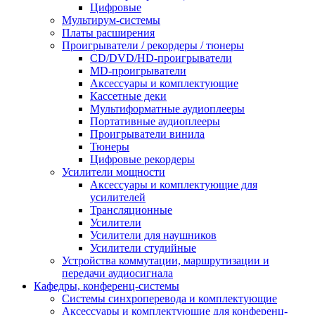
Цифровые
Мультирум-системы
Платы расширения
Проигрыватели / рекордеры / тюнеры
CD/DVD/HD-проигрыватели
MD-проигрыватели
Аксессуары и комплектующие
Кассетные деки
Мультиформатные аудиоплееры
Портативные аудиоплееры
Проигрыватели винила
Тюнеры
Цифровые рекордеры
Усилители мощности
Аксессуары и комплектующие для
усилителей
Трансляционные
Усилители
Усилители для наушников
Усилители студийные
Устройства коммутации, маршрутизации и
передачи аудиосигнала
Кафедры, конференц-системы
Cистемы синхроперевода и комплектующие
Аксессуары и комплектующие для конференц-