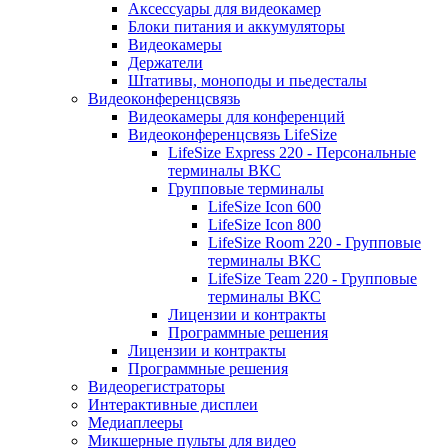
Аксессуары для видеокамер
Блоки питания и аккумуляторы
Видеокамеры
Держатели
Штативы, моноподы и пьедесталы
Видеоконференцсвязь
Видеокамеры для конференций
Видеоконференцсвязь LifeSize
LifeSize Express 220 - Персональные
терминалы ВКС
Групповые терминалы
LifeSize Icon 600
LifeSize Icon 800
LifeSize Room 220 - Групповые
терминалы ВКС
LifeSize Team 220 - Групповые
терминалы ВКС
Лицензии и контракты
Программные решения
Лицензии и контракты
Программные решения
Видеорегистраторы
Интерактивные дисплеи
Медиаплееры
Микшерные пульты для видео