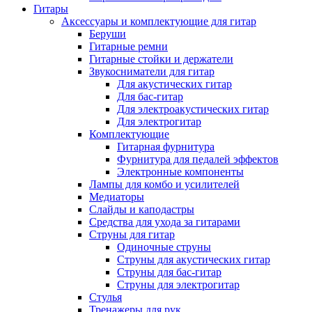
Гитары
Аксессуары и комплектующие для гитар
Беруши
Гитарные ремни
Гитарные стойки и держатели
Звукосниматели для гитар
Для акустических гитар
Для бас-гитар
Для электроакустических гитар
Для электрогитар
Комплектующие
Гитарная фурнитура
Фурнитура для педалей эффектов
Электронные компоненты
Лампы для комбо и усилителей
Медиаторы
Слайды и каподастры
Средства для ухода за гитарами
Струны для гитар
Одиночные струны
Струны для акустических гитар
Струны для бас-гитар
Струны для электрогитар
Стулья
Тренажеры для рук