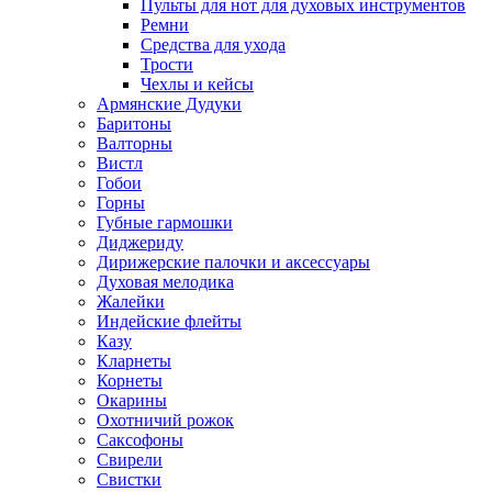
Пульты для нот для духовых инструментов
Ремни
Средства для ухода
Трости
Чехлы и кейсы
Армянские Дудуки
Баритоны
Валторны
Вистл
Гобои
Горны
Губные гармошки
Диджериду
Дирижерские палочки и аксессуары
Духовая мелодика
Жалейки
Индейские флейты
Казу
Кларнеты
Корнеты
Окарины
Охотничий рожок
Саксофоны
Свирели
Свистки