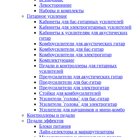
Левосторонние
Наборы и комплекты
Гитарное усиление
Кабинеты для бас-гитарных усилителей
Кабинеты для электрогитарных усилителей
Кабинеты к усилителям для акустических
гитар
Комбоусилители для акустических гитар
Комбоусилители для бас-гитар
Комбоусилители для электрогитар
Комплектующие
Педали и контроллеры для гитарных
усилителей
Предусилители для акустических гитар
Предусилители для бас-гитар
Предусилители для электрогитар
Стойки для комбоусилителей
Усилители `голова` для бас-гитар
Усилители `голова` для электрогитар
Усилители для наушников и мини-комбо
Контроллеры и педали
Педали эффектов
Блоки питания
Лайн-селекторы и маршрутизаторы