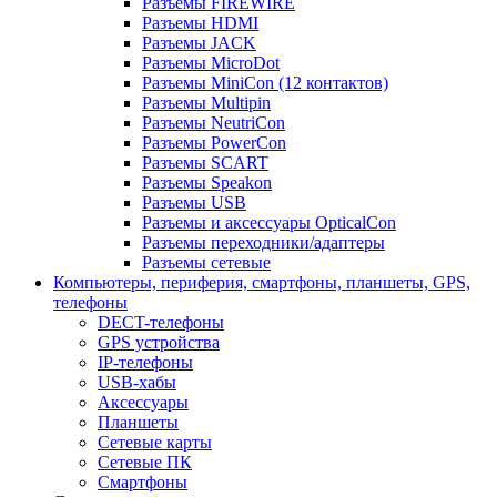
Разъемы FIREWIRE
Разъемы HDMI
Разъемы JACK
Разъемы MicroDot
Разъемы MiniCon (12 контактов)
Разъемы Multipin
Разъемы NeutriCon
Разъемы PowerCon
Разъемы SCART
Разъемы Speakon
Разъемы USB
Разъемы и аксессуары OpticalCon
Разъемы переходники/адаптеры
Разъемы сетевые
Компьютеры, периферия, смартфоны, планшеты, GPS,
телефоны
DECT-телефоны
GPS устройства
IP-телефоны
USB-хабы
Аксессуары
Планшеты
Сетевые карты
Сетевые ПК
Смартфоны