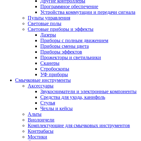
Другие контроллеры
Программное обеспечение
Устройства коммутации и передачи сигнала
Пульты управления
Световые полы
Световые приборы и эффекты
Лазеры
Приборы с полным движением
Приборы смены цвета
Приборы эффектов
Прожекторы и светильники
Сканеры
Стробоскопы
УФ приборы
Смычковые инструменты
Аксессуары
Звукосниматели и электронные компоненты
Средства для ухода, канифоль
Стулья
Чехлы и кейсы
Альты
Виолончели
Комплектующие для смычковых инструментов
Контрабасы
Мостики