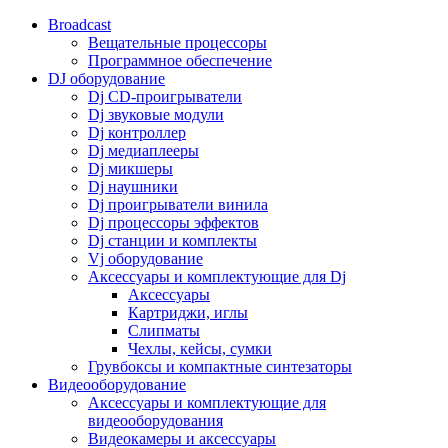
Broadcast
Вещательные процессоры
Программное обеспечение
DJ оборудование
Dj CD-проигрыватели
Dj звуковые модули
Dj контроллер
Dj медиаплееры
Dj микшеры
Dj наушники
Dj проигрыватели винила
Dj процессоры эффектов
Dj станции и комплекты
Vj оборудование
Аксессуары и комплектующие для Dj
Аксессуары
Картриджи, иглы
Слипматы
Чехлы, кейсы, сумки
Грувбоксы и компактные синтезаторы
Видеооборудование
Аксессуары и комплектующие для
видеооборудования
Видеокамеры и аксессуары