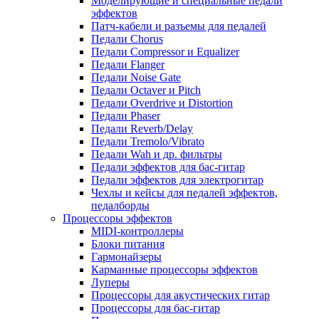
Моделирующие и специальные педали
эффектов
Патч-кабели и разъемы для педалей
Педали Chorus
Педали Compressor и Equalizer
Педали Flanger
Педали Noise Gate
Педали Octaver и Pitch
Педали Overdrive и Distortion
Педали Phaser
Педали Reverb/Delay
Педали Tremolo/Vibrato
Педали Wah и др. фильтры
Педали эффектов для бас-гитар
Педали эффектов для электрогитар
Чехлы и кейсы для педалей эффектов,
педалборды
Процессоры эффектов
MIDI-контроллеры
Блоки питания
Гармонайзеры
Карманные процессоры эффектов
Луперы
Процессоры для акустических гитар
Процессоры для бас-гитар