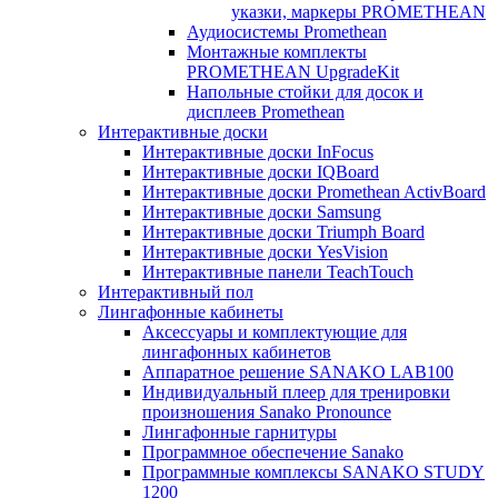
указки, маркеры PROMETHEAN
Аудиосистемы Promethean
Монтажные комплекты
PROMETHEAN UpgradeKit
Напольные стойки для досок и
дисплеев Promethean
Интерактивные доски
Интерактивные доски InFocus
Интерактивные доски IQBoard
Интерактивные доски Promethean ActivBoard
Интерактивные доски Samsung
Интерактивные доски Triumph Board
Интерактивные доски YesVision
Интерактивные панели TeachTouch
Интерактивный пол
Лингафонные кабинеты
Аксессуары и комплектующие для
лингафонных кабинетов
Аппаратное решение SANAKO LAB100
Индивидуальный плеер для тренировки
произношения Sanako Pronounce
Лингафонные гарнитуры
Программное обеспечение Sanako
Программные комплексы SANAKO STUDY
1200