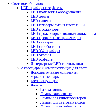
Световое оборудование
LED приборы и эффекты
LED комплекты оборудования
LED ленты
LED панели
LED приборы смены цвета и PAR
LED прожекторы
LED прожекторы с полным движением
LED профильные прожекторы
LED сканеры
LED стробоскопы
LED УФ приборы
LED экраны
LED эффекты
Интерьерные LED светильники
Аксессуары и комплектующие для света
Дополнительные комплекты
Зеркальные шары
Комплектующие
Лампы
Газоразрядные
Лампы галогенные
Лампы для кинопроекторов
Лампы для световых полов
Лампы для стробоскопов