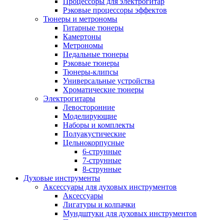
Процессоры для электрогитар
Рэковые процессоры эффектов
Тюнеры и метрономы
Гитарные тюнеры
Камертоны
Метрономы
Педальные тюнеры
Рэковые тюнеры
Тюнеры-клипсы
Универсальные устройства
Хроматические тюнеры
Электрогитары
Левосторонние
Моделирующие
Наборы и комплекты
Полуакустические
Цельнокорпусные
6-струнные
7-струнные
8-струнные
Духовые инструменты
Аксессуары для духовых инструментов
Аксессуары
Лигатуры и колпачки
Мундштуки для духовых инструментов