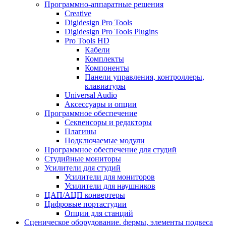
Программно-аппаратные решения
Creative
Digidesign Pro Tools
Digidesign Pro Tools Plugins
Pro Tools HD
Кабели
Комплекты
Компоненты
Панели управления, контроллеры,
клавиатуры
Universal Audio
Аксессуары и опции
Программное обеспечение
Cеквенсоры и редакторы
Плагины
Подключаемые модули
Программное обеспечение для студий
Студийные мониторы
Усилители для студий
Усилители для мониторов
Усилители для наушников
ЦАП/АЦП конвертеры
Цифровые портастудии
Опции для станций
Сценическое оборудование. фермы, элементы подвеса