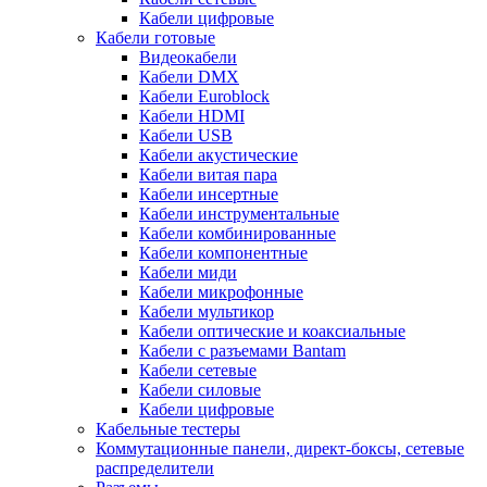
Кабели цифровые
Кабели готовые
Видеокабели
Кабели DMX
Кабели Euroblock
Кабели HDMI
Кабели USB
Кабели акустические
Кабели витая пара
Кабели инсертные
Кабели инструментальные
Кабели комбинированные
Кабели компонентные
Кабели миди
Кабели микрофонные
Кабели мультикор
Кабели оптические и коаксиальные
Кабели с разъемами Bantam
Кабели сетевые
Кабели силовые
Кабели цифровые
Кабельные тестеры
Коммутационные панели, директ-боксы, сетевые
распределители