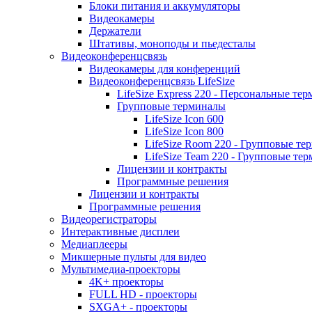
Блоки питания и аккумуляторы
Видеокамеры
Держатели
Штативы, моноподы и пьедесталы
Видеоконференцсвязь
Видеокамеры для конференций
Видеоконференцсвязь LifeSize
LifeSize Express 220 - Персональные т
Групповые терминалы
LifeSize Icon 600
LifeSize Icon 800
LifeSize Room 220 - Групповые т
LifeSize Team 220 - Групповые т
Лицензии и контракты
Программные решения
Лицензии и контракты
Программные решения
Видеорегистраторы
Интерактивные дисплеи
Медиаплееры
Микшерные пульты для видео
Мультимедиа-проекторы
4K+ проекторы
FULL HD - проекторы
SXGA+ - проекторы