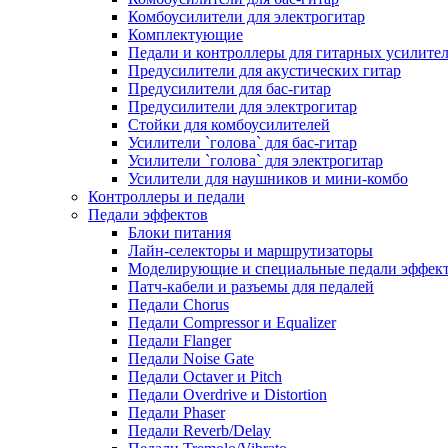
Комбоусилители для электрогитар
Комплектующие
Педали и контроллеры для гитарных усилите
Предусилители для акустических гитар
Предусилители для бас-гитар
Предусилители для электрогитар
Стойки для комбоусилителей
Усилители `голова` для бас-гитар
Усилители `голова` для электрогитар
Усилители для наушников и мини-комбо
Контроллеры и педали
Педали эффектов
Блоки питания
Лайн-селекторы и маршрутизаторы
Моделирующие и специальные педали эффек
Патч-кабели и разъемы для педалей
Педали Chorus
Педали Compressor и Equalizer
Педали Flanger
Педали Noise Gate
Педали Octaver и Pitch
Педали Overdrive и Distortion
Педали Phaser
Педали Reverb/Delay