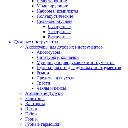
Левосторонние
Моделирующие
Наборы и комплекты
Полуакустические
Цельнокорпусные
6-струнные
7-струнные
8-струнные
Духовые инструменты
Аксессуары для духовых инструментов
Аксессуары
Лигатуры и колпачки
Мундштуки для духовых инструментов
Пульты для нот для духовых инструментов
Ремни
Средства для ухода
Трости
Чехлы и кейсы
Армянские Дудуки
Баритоны
Валторны
Вистл
Гобои
Горны
Губные гармошки