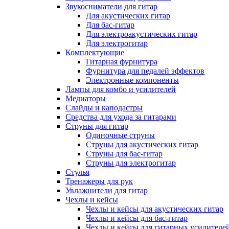
Звукосниматели для гитар
Для акустических гитар
Для бас-гитар
Для электроакустических гитар
Для электрогитар
Комплектующие
Гитарная фурнитура
Фурнитура для педалей эффектов
Электронные компоненты
Лампы для комбо и усилителей
Медиаторы
Слайды и каподастры
Средства для ухода за гитарами
Струны для гитар
Одиночные струны
Струны для акустических гитар
Струны для бас-гитар
Струны для электрогитар
Стулья
Тренажеры для рук
Увлажнители для гитар
Чехлы и кейсы
Чехлы и кейсы для акустических гитар
Чехлы и кейсы для бас-гитар
Чехлы и кейсы для гитарных усилителе