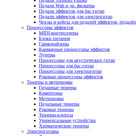
Педали Tremolo/Vibrato
Педали Wah и др. фильтры
Педали эффектов для бас-гитар
Педали эффектов для электрогитар
Чехлы и кейсы для педалей эффектов, педалб
Процессоры эффектов
MIDI-контроллеры
Блоки питания
Гармонайзеры
Карманные процессоры эффектов
Луперы
Процессоры для акустических гитар
Процессоры для бас-гитар
Процессоры для электрогитар
Рэковые процессоры эффектов
Тюнеры и метрономы
Гитарные тюнеры
Камертоны
Метрономы
Педальные тюнеры
Рэковые тюнеры
Тюнеры-клипсы
Универсальные устройства
Хроматические тюнеры
Электрогитары