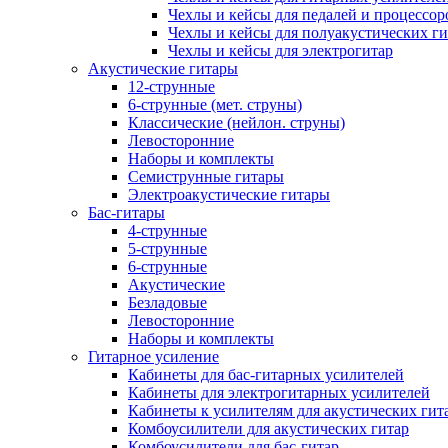
Чехлы и кейсы для педалей и процессор
Чехлы и кейсы для полуакустических ги
Чехлы и кейсы для электрогитар
Акустические гитары
12-струнные
6-струнные (мет. струны)
Классические (нейлон. струны)
Левосторонние
Наборы и комплекты
Семиструнные гитары
Электроакустические гитары
Бас-гитары
4-струнные
5-струнные
6-струнные
Акустические
Безладовые
Левосторонние
Наборы и комплекты
Гитарное усиление
Кабинеты для бас-гитарных усилителей
Кабинеты для электрогитарных усилителей
Кабинеты к усилителям для акустических гит
Комбоусилители для акустических гитар
Комбоусилители для бас-гитар