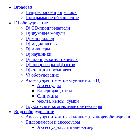
Broadcast
Вещательные процессоры
Программное обеспечение
DJ оборудование
Dj CD-проигрыватели
Dj звуковые модули
Dj контроллер
Dj медиаплееры
Dj микшеры
Dj наушники
Dj проигрыватели винила
Dj процессоры эффектов
Dj станции и комплекты
Vj оборудование
Аксессуары и комплектующие для Dj
Аксессуары
Картриджи, иглы
Слипматы
Чехлы, кейсы, сумки
Грувбоксы и компактные синтезаторы
Видеооборудование
Аксессуары и комплектующие для видеооборудова
Видеокамеры и аксессуары
Аксессуары для видеокамер