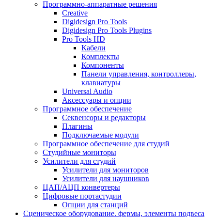
Программно-аппаратные решения
Creative
Digidesign Pro Tools
Digidesign Pro Tools Plugins
Pro Tools HD
Кабели
Комплекты
Компоненты
Панели управления, контроллеры,
клавиатуры
Universal Audio
Аксессуары и опции
Программное обеспечение
Cеквенсоры и редакторы
Плагины
Подключаемые модули
Программное обеспечение для студий
Студийные мониторы
Усилители для студий
Усилители для мониторов
Усилители для наушников
ЦАП/АЦП конвертеры
Цифровые портастудии
Опции для станций
Сценическое оборудование. фермы, элементы подвеса