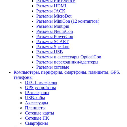
Разъемы FIREWIRE
Разъемы HDMI
Разъемы JACK
Разъемы MicroDot
Разъемы MiniCon (12 контактов)
Разъемы Multipin
Разъемы NeutriCon
Разъемы PowerCon
Разъемы SCART
Разъемы Speakon
Разъемы USB
Разъемы и аксессуары OpticalCon
Разъемы переходники/адаптеры
Разъемы сетевые
Компьютеры, периферия, смартфоны, планшеты, GPS,
телефоны
DECT-телефоны
GPS устройства
IP-телефоны
USB-хабы
Аксессуары
Планшеты
Сетевые карты
Сетевые ПК
Смартфоны