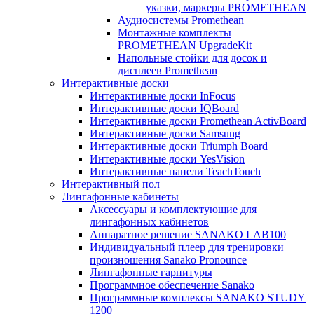
указки, маркеры PROMETHEAN
Аудиосистемы Promethean
Монтажные комплекты
PROMETHEAN UpgradeKit
Напольные стойки для досок и
дисплеев Promethean
Интерактивные доски
Интерактивные доски InFocus
Интерактивные доски IQBoard
Интерактивные доски Promethean ActivBoard
Интерактивные доски Samsung
Интерактивные доски Triumph Board
Интерактивные доски YesVision
Интерактивные панели TeachTouch
Интерактивный пол
Лингафонные кабинеты
Аксессуары и комплектующие для
лингафонных кабинетов
Аппаратное решение SANAKO LAB100
Индивидуальный плеер для тренировки
произношения Sanako Pronounce
Лингафонные гарнитуры
Программное обеспечение Sanako
Программные комплексы SANAKO STUDY
1200