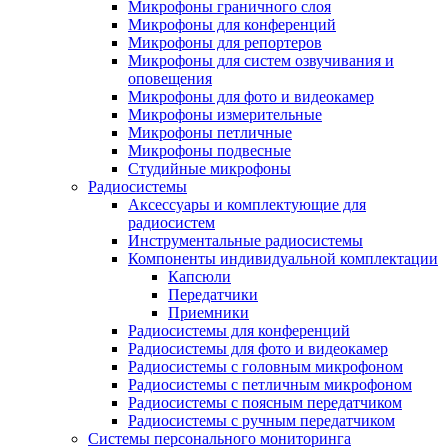
Микрофоны граничного слоя
Микрофоны для конференций
Микрофоны для репортеров
Микрофоны для систем озвучивания и
оповещения
Микрофоны для фото и видеокамер
Микрофоны измерительные
Микрофоны петличные
Микрофоны подвесные
Студийные микрофоны
Радиосистемы
Аксессуары и комплектующие для
радиосистем
Инструментальные радиосистемы
Компоненты индивидуальной комплектации
Капсюли
Передатчики
Приемники
Радиосистемы для конференций
Радиосистемы для фото и видеокамер
Радиосистемы с головным микрофоном
Радиосистемы с петличным микрофоном
Радиосистемы с поясным передатчиком
Радиосистемы с ручным передатчиком
Системы персонального мониторинга