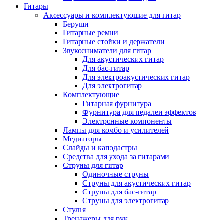
Гитары
Аксессуары и комплектующие для гитар
Беруши
Гитарные ремни
Гитарные стойки и держатели
Звукосниматели для гитар
Для акустических гитар
Для бас-гитар
Для электроакустических гитар
Для электрогитар
Комплектующие
Гитарная фурнитура
Фурнитура для педалей эффектов
Электронные компоненты
Лампы для комбо и усилителей
Медиаторы
Слайды и каподастры
Средства для ухода за гитарами
Струны для гитар
Одиночные струны
Струны для акустических гитар
Струны для бас-гитар
Струны для электрогитар
Стулья
Тренажеры для рук