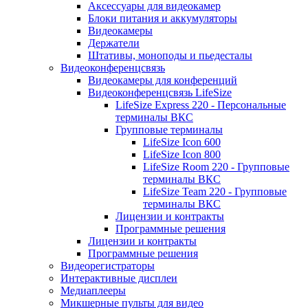
Аксессуары для видеокамер
Блоки питания и аккумуляторы
Видеокамеры
Держатели
Штативы, моноподы и пьедесталы
Видеоконференцсвязь
Видеокамеры для конференций
Видеоконференцсвязь LifeSize
LifeSize Express 220 - Персональные
терминалы ВКС
Групповые терминалы
LifeSize Icon 600
LifeSize Icon 800
LifeSize Room 220 - Групповые
терминалы ВКС
LifeSize Team 220 - Групповые
терминалы ВКС
Лицензии и контракты
Программные решения
Лицензии и контракты
Программные решения
Видеорегистраторы
Интерактивные дисплеи
Медиаплееры
Микшерные пульты для видео