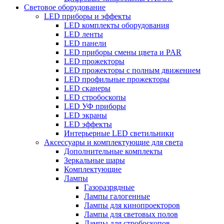
Световое оборудование
LED приборы и эффекты
LED комплекты оборудования
LED ленты
LED панели
LED приборы смены цвета и PAR
LED прожекторы
LED прожекторы с полным движением
LED профильные прожекторы
LED сканеры
LED стробоскопы
LED УФ приборы
LED экраны
LED эффекты
Интерьерные LED светильники
Аксессуары и комплектующие для света
Дополнительные комплекты
Зеркальные шары
Комплектующие
Лампы
Газоразрядные
Лампы галогенные
Лампы для кинопроекторов
Лампы для световых полов
Лампы для стробоскопов