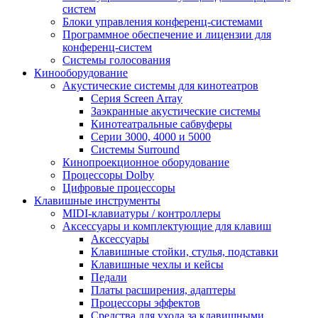
систем
Блоки управления конференц-системами
Программное обеспечение и лицензии для
конференц-систем
Системы голосования
Кинооборудование
Акустические системы для кинотеатров
Cерия Screen Array
Заэкранные акустические системы
Кинотеатральные сабвуферы
Серии 3000, 4000 и 5000
Системы Surround
Кинопроекционное оборудование
Процессоры Dolby
Цифровые процессоры
Клавишные инструменты
MIDI-клавиатуры / контроллеры
Аксессуары и комплектующие для клавиш
Аксессуары
Клавишные стойки, стулья, подставки
Клавишные чехлы и кейсы
Педали
Платы расширения, адаптеры
Процессоры эффектов
Средства для ухода за клавишными