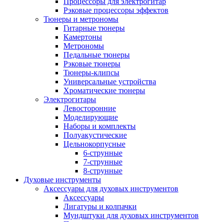
Процессоры для электрогитар
Рэковые процессоры эффектов
Тюнеры и метрономы
Гитарные тюнеры
Камертоны
Метрономы
Педальные тюнеры
Рэковые тюнеры
Тюнеры-клипсы
Универсальные устройства
Хроматические тюнеры
Электрогитары
Левосторонние
Моделирующие
Наборы и комплекты
Полуакустические
Цельнокорпусные
6-струнные
7-струнные
8-струнные
Духовые инструменты
Аксессуары для духовых инструментов
Аксессуары
Лигатуры и колпачки
Мундштуки для духовых инструментов