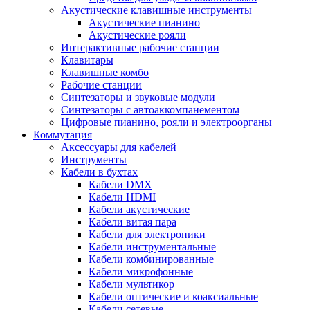
Акустические клавишные инструменты
Акустические пианино
Акустические рояли
Интерактивные рабочие станции
Клавитары
Клавишные комбо
Рабочие станции
Синтезаторы и звуковые модули
Синтезаторы с автоаккомпанементом
Цифровые пианино, рояли и электроорганы
Коммутация
Аксессуары для кабелей
Инструменты
Кабели в бухтах
Кабели DMX
Кабели HDMI
Кабели акустические
Кабели витая пара
Кабели для электроники
Кабели инструментальные
Кабели комбинированные
Кабели микрофонные
Кабели мультикор
Кабели оптические и коаксиальные
Кабели сетевые