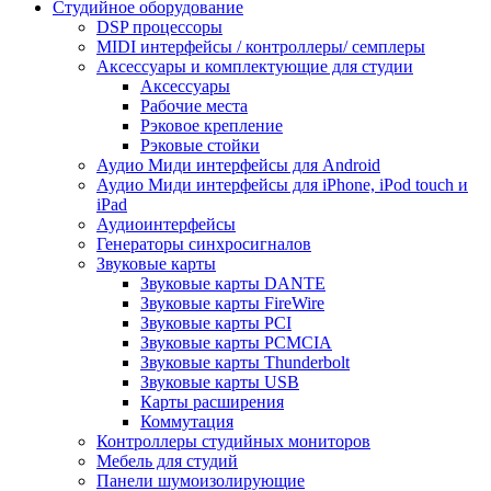
Студийное оборудование
DSP процессоры
MIDI интерфейсы / контроллеры/ семплеры
Аксессуары и комплектующие для студии
Аксессуары
Рабочие места
Рэковое крепление
Рэковые стойки
Аудио Миди интерфейсы для Android
Аудио Миди интерфейсы для iPhone, iPod touch и
iPad
Аудиоинтерфейсы
Генераторы синхросигналов
Звуковые карты
Звуковые карты DANTE
Звуковые карты FireWire
Звуковые карты PCI
Звуковые карты PCMCIA
Звуковые карты Thunderbolt
Звуковые карты USB
Карты расширения
Коммутация
Контроллеры студийных мониторов
Мебель для студий
Панели шумоизолирующие