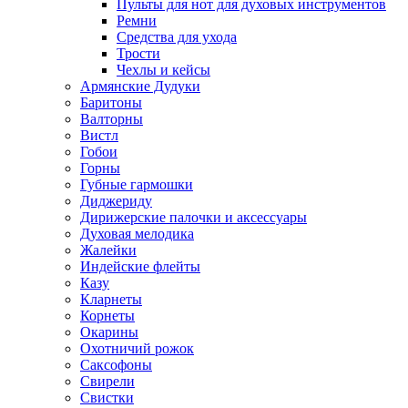
Пульты для нот для духовых инструментов
Ремни
Средства для ухода
Трости
Чехлы и кейсы
Армянские Дудуки
Баритоны
Валторны
Вистл
Гобои
Горны
Губные гармошки
Диджериду
Дирижерские палочки и аксессуары
Духовая мелодика
Жалейки
Индейские флейты
Казу
Кларнеты
Корнеты
Окарины
Охотничий рожок
Саксофоны
Свирели
Свистки