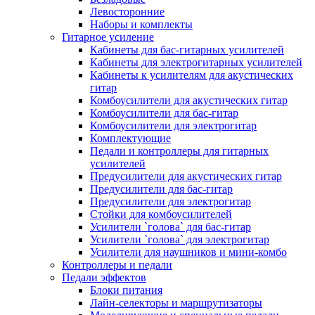
Левосторонние
Наборы и комплекты
Гитарное усиление
Кабинеты для бас-гитарных усилителей
Кабинеты для электрогитарных усилителей
Кабинеты к усилителям для акустических
гитар
Комбоусилители для акустических гитар
Комбоусилители для бас-гитар
Комбоусилители для электрогитар
Комплектующие
Педали и контроллеры для гитарных
усилителей
Предусилители для акустических гитар
Предусилители для бас-гитар
Предусилители для электрогитар
Стойки для комбоусилителей
Усилители `голова` для бас-гитар
Усилители `голова` для электрогитар
Усилители для наушников и мини-комбо
Контроллеры и педали
Педали эффектов
Блоки питания
Лайн-селекторы и маршрутизаторы