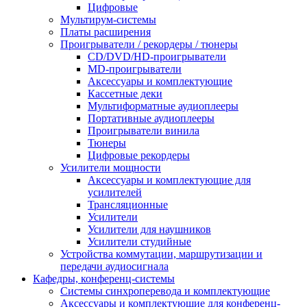
Цифровые
Мультирум-системы
Платы расширения
Проигрыватели / рекордеры / тюнеры
CD/DVD/HD-проигрыватели
MD-проигрыватели
Аксессуары и комплектующие
Кассетные деки
Мультиформатные аудиоплееры
Портативные аудиоплееры
Проигрыватели винила
Тюнеры
Цифровые рекордеры
Усилители мощности
Аксессуары и комплектующие для
усилителей
Трансляционные
Усилители
Усилители для наушников
Усилители студийные
Устройства коммутации, маршрутизации и
передачи аудиосигнала
Кафедры, конференц-системы
Cистемы синхроперевода и комплектующие
Аксессуары и комплектующие для конференц-