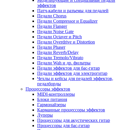
Моделирующие и специальные педали
эффектов
Патч-кабели и разъемы для педалей
Педали Chorus
Педали Compressor и Equalizer
Педали Flanger
Педали Noise Gate
Педали Octaver и Pitch
Педали Overdrive и Distortion
Педали Phaser
Педали Reverb/Delay
Педали Tremolo/Vibrato
Педали Wah и др. фильтры
Педали эффектов для бас-гитар
Педали эффектов для электрогитар
Чехлы и кейсы для педалей эффектов,
педалборды
Процессоры эффектов
MIDI-контроллеры
Блоки питания
Гармонайзеры
Карманные процессоры эффектов
Луперы
Процессоры для акустических гитар
Процессоры для бас-гитар