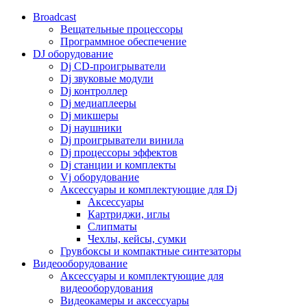
Broadcast
Вещательные процессоры
Программное обеспечение
DJ оборудование
Dj CD-проигрыватели
Dj звуковые модули
Dj контроллер
Dj медиаплееры
Dj микшеры
Dj наушники
Dj проигрыватели винила
Dj процессоры эффектов
Dj станции и комплекты
Vj оборудование
Аксессуары и комплектующие для Dj
Аксессуары
Картриджи, иглы
Слипматы
Чехлы, кейсы, сумки
Грувбоксы и компактные синтезаторы
Видеооборудование
Аксессуары и комплектующие для
видеооборудования
Видеокамеры и аксессуары