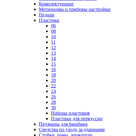
Комплектующие
Метрономы и приборы настройки
Педали
Пластики
06
08
10
11
12
13
14
15
16
18
20
22
24
26
28
30
Наборы пластиков
Пластики для перкуссии
Пружины для барабана
Средства по уходу за ударными
Стойки, рамы, держатели