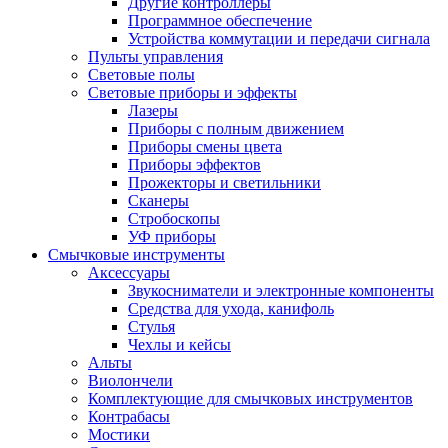
Другие контроллеры
Программное обеспечение
Устройства коммутации и передачи сигнала
Пульты управления
Световые полы
Световые приборы и эффекты
Лазеры
Приборы с полным движением
Приборы смены цвета
Приборы эффектов
Прожекторы и светильники
Сканеры
Стробоскопы
УФ приборы
Смычковые инструменты
Аксессуары
Звукосниматели и электронные компоненты
Средства для ухода, канифоль
Стулья
Чехлы и кейсы
Альты
Виолончели
Комплектующие для смычковых инструментов
Контрабасы
Мостики