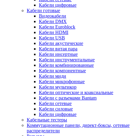
Кабели цифровые
Кабели готовые
Видеокабели
Кабели DMX
Кабели Euroblock
Кабели HDMI
Кабели USB
Кабели акустические
Кабели витая пара
Кабели инсертные
Кабели инструментальные
Кабели комбинированные
Кабели компонентные
Кабели миди
Кабели микрофонные
Кабели мультикор
Кабели оптические и коаксиальные
Кабели с разъемами Bantam
Кабели сетевые
Кабели силовые
Кабели цифровые
Кабельные тестеры
Коммутационные панели, директ-боксы, сетевые
распределители