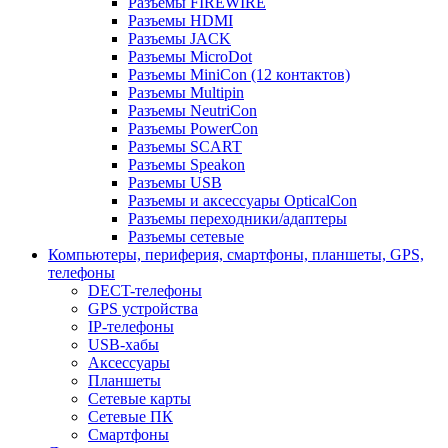
Разъемы FIREWIRE
Разъемы HDMI
Разъемы JACK
Разъемы MicroDot
Разъемы MiniCon (12 контактов)
Разъемы Multipin
Разъемы NeutriCon
Разъемы PowerCon
Разъемы SCART
Разъемы Speakon
Разъемы USB
Разъемы и аксессуары OpticalCon
Разъемы переходники/адаптеры
Разъемы сетевые
Компьютеры, периферия, смартфоны, планшеты, GPS,
телефоны
DECT-телефоны
GPS устройства
IP-телефоны
USB-хабы
Аксессуары
Планшеты
Сетевые карты
Сетевые ПК
Смартфоны