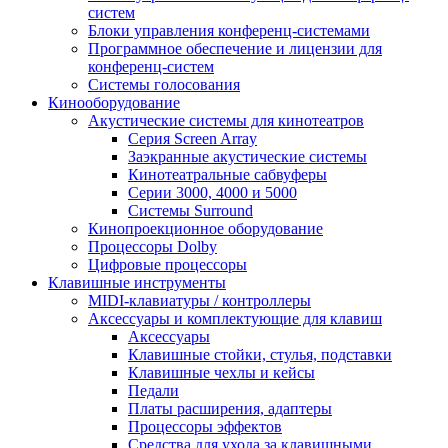
систем
Блоки управления конференц-системами
Программное обеспечение и лицензии для
конференц-систем
Системы голосования
Кинооборудование
Акустические системы для кинотеатров
Cерия Screen Array
Заэкранные акустические системы
Кинотеатральные сабвуферы
Серии 3000, 4000 и 5000
Системы Surround
Кинопроекционное оборудование
Процессоры Dolby
Цифровые процессоры
Клавишные инструменты
MIDI-клавиатуры / контроллеры
Аксессуары и комплектующие для клавиш
Аксессуары
Клавишные стойки, стулья, подставки
Клавишные чехлы и кейсы
Педали
Платы расширения, адаптеры
Процессоры эффектов
Средства для ухода за клавишными