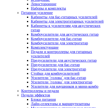
Левосторонние
Наборы и комплекты
Гитарное усиление
Кабинеты для бас-гитарных усилителей
Кабинеты для электрогитарных усилителей
Кабинеты к усилителям для акустических
гитар
Комбоусилители для акустических гитар
Комбоусилители для бас-гитар
Комбоусилители для электрогитар
Комплектующие
Педали и контроллеры для гитарных
усилителей
Предусилители для акустических гитар
Предусилители для бас-гитар
Предусилители для электрогитар
Стойки для комбоусилителей
Усилители `голова` для бас-гитар
Усилители `голова` для электрогитар
Усилители для наушников и мини-комбо
Контроллеры и педали
Педали эффектов
Блоки питания
Лайн-селекторы и маршрутизаторы