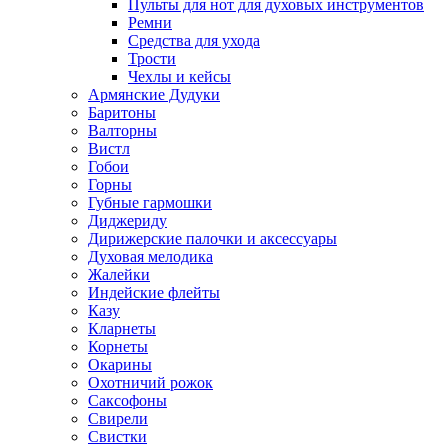
Пульты для нот для духовых инструментов
Ремни
Средства для ухода
Трости
Чехлы и кейсы
Армянские Дудуки
Баритоны
Валторны
Вистл
Гобои
Горны
Губные гармошки
Диджериду
Дирижерские палочки и аксессуары
Духовая мелодика
Жалейки
Индейские флейты
Казу
Кларнеты
Корнеты
Окарины
Охотничий рожок
Саксофоны
Свирели
Свистки