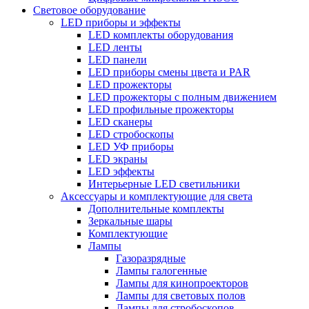
Световое оборудование
LED приборы и эффекты
LED комплекты оборудования
LED ленты
LED панели
LED приборы смены цвета и PAR
LED прожекторы
LED прожекторы с полным движением
LED профильные прожекторы
LED сканеры
LED стробоскопы
LED УФ приборы
LED экраны
LED эффекты
Интерьерные LED светильники
Аксессуары и комплектующие для света
Дополнительные комплекты
Зеркальные шары
Комплектующие
Лампы
Газоразрядные
Лампы галогенные
Лампы для кинопроекторов
Лампы для световых полов
Лампы для стробоскопов