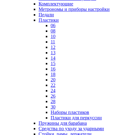
Комплектующие
Метрономы и приборы настройки
Педали
Пластики
06
08
10
11
12
13
14
15
16
18
20
22
24
26
28
30
Наборы пластиков
Пластики для перкуссии
Пружины для барабана
Средства по уходу за ударными
Стойки, рамы, держатели