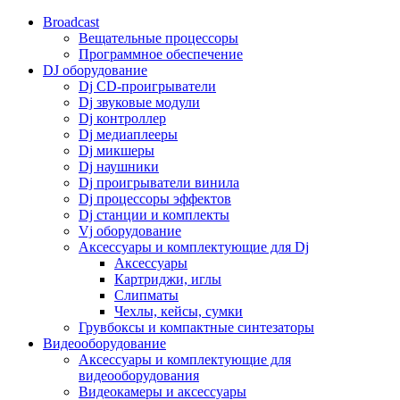
Broadcast
Вещательные процессоры
Программное обеспечение
DJ оборудование
Dj CD-проигрыватели
Dj звуковые модули
Dj контроллер
Dj медиаплееры
Dj микшеры
Dj наушники
Dj проигрыватели винила
Dj процессоры эффектов
Dj станции и комплекты
Vj оборудование
Аксессуары и комплектующие для Dj
Аксессуары
Картриджи, иглы
Слипматы
Чехлы, кейсы, сумки
Грувбоксы и компактные синтезаторы
Видеооборудование
Аксессуары и комплектующие для
видеооборудования
Видеокамеры и аксессуары