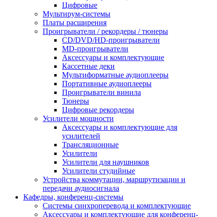
Цифровые
Мультирум-системы
Платы расширения
Проигрыватели / рекордеры / тюнеры
CD/DVD/HD-проигрыватели
MD-проигрыватели
Аксессуары и комплектующие
Кассетные деки
Мультиформатные аудиоплееры
Портативные аудиоплееры
Проигрыватели винила
Тюнеры
Цифровые рекордеры
Усилители мощности
Аксессуары и комплектующие для
усилителей
Трансляционные
Усилители
Усилители для наушников
Усилители студийные
Устройства коммутации, маршрутизации и
передачи аудиосигнала
Кафедры, конференц-системы
Cистемы синхроперевода и комплектующие
Аксессуары и комплектующие для конференц-