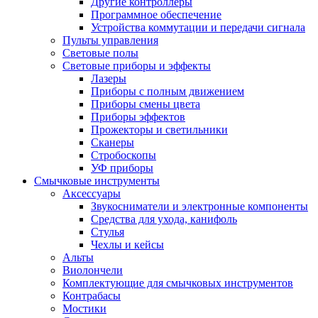
Другие контроллеры
Программное обеспечение
Устройства коммутации и передачи сигнала
Пульты управления
Световые полы
Световые приборы и эффекты
Лазеры
Приборы с полным движением
Приборы смены цвета
Приборы эффектов
Прожекторы и светильники
Сканеры
Стробоскопы
УФ приборы
Смычковые инструменты
Аксессуары
Звукосниматели и электронные компоненты
Средства для ухода, канифоль
Стулья
Чехлы и кейсы
Альты
Виолончели
Комплектующие для смычковых инструментов
Контрабасы
Мостики