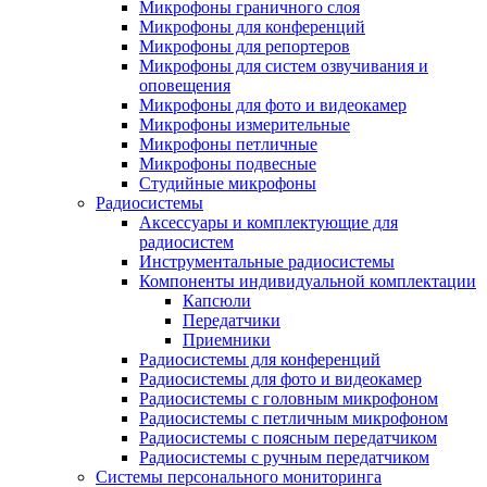
Микрофоны граничного слоя
Микрофоны для конференций
Микрофоны для репортеров
Микрофоны для систем озвучивания и
оповещения
Микрофоны для фото и видеокамер
Микрофоны измерительные
Микрофоны петличные
Микрофоны подвесные
Студийные микрофоны
Радиосистемы
Аксессуары и комплектующие для
радиосистем
Инструментальные радиосистемы
Компоненты индивидуальной комплектации
Капсюли
Передатчики
Приемники
Радиосистемы для конференций
Радиосистемы для фото и видеокамер
Радиосистемы с головным микрофоном
Радиосистемы с петличным микрофоном
Радиосистемы с поясным передатчиком
Радиосистемы с ручным передатчиком
Системы персонального мониторинга