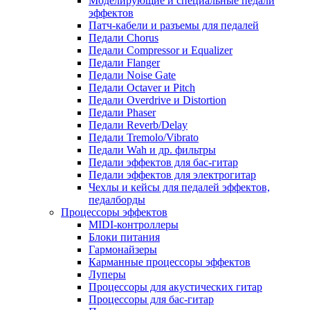
Моделирующие и специальные педали
эффектов
Патч-кабели и разъемы для педалей
Педали Chorus
Педали Compressor и Equalizer
Педали Flanger
Педали Noise Gate
Педали Octaver и Pitch
Педали Overdrive и Distortion
Педали Phaser
Педали Reverb/Delay
Педали Tremolo/Vibrato
Педали Wah и др. фильтры
Педали эффектов для бас-гитар
Педали эффектов для электрогитар
Чехлы и кейсы для педалей эффектов,
педалборды
Процессоры эффектов
MIDI-контроллеры
Блоки питания
Гармонайзеры
Карманные процессоры эффектов
Луперы
Процессоры для акустических гитар
Процессоры для бас-гитар