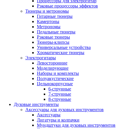
Процессоры для электрогитар
Рэковые процессоры эффектов
Тюнеры и метрономы
Гитарные тюнеры
Камертоны
Метрономы
Педальные тюнеры
Рэковые тюнеры
Тюнеры-клипсы
Универсальные устройства
Хроматические тюнеры
Электрогитары
Левосторонние
Моделирующие
Наборы и комплекты
Полуакустические
Цельнокорпусные
6-струнные
7-струнные
8-струнные
Духовые инструменты
Аксессуары для духовых инструментов
Аксессуары
Лигатуры и колпачки
Мундштуки для духовых инструментов