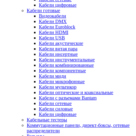
Кабели цифровые
Кабели готовые
Видеокабели
Кабели DMX
Кабели Euroblock
Кабели HDMI
Кабели USB
Кабели акустические
Кабели витая пара
Кабели инсертные
Кабели инструментальные
Кабели комбинированные
Кабели компонентные
Кабели миди
Кабели микрофонные
Кабели мультикор
Кабели оптические и коаксиальные
Кабели с разъемами Bantam
Кабели сетевые
Кабели силовые
Кабели цифровые
Кабельные тестеры
Коммутационные панели, директ-боксы, сетевые
распределители