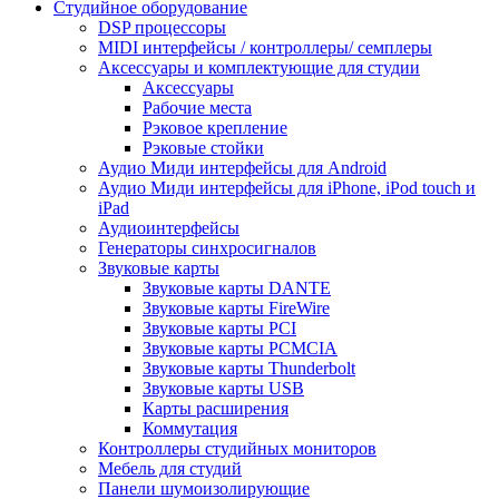
Студийное оборудование
DSP процессоры
MIDI интерфейсы / контроллеры/ семплеры
Аксессуары и комплектующие для студии
Аксессуары
Рабочие места
Рэковое крепление
Рэковые стойки
Аудио Миди интерфейсы для Android
Аудио Миди интерфейсы для iPhone, iPod touch и
iPad
Аудиоинтерфейсы
Генераторы синхросигналов
Звуковые карты
Звуковые карты DANTE
Звуковые карты FireWire
Звуковые карты PCI
Звуковые карты PCMCIA
Звуковые карты Thunderbolt
Звуковые карты USB
Карты расширения
Коммутация
Контроллеры студийных мониторов
Мебель для студий
Панели шумоизолирующие