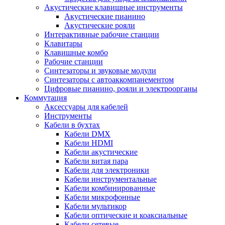
Акустические клавишные инструменты
Акустические пианино
Акустические рояли
Интерактивные рабочие станции
Клавитары
Клавишные комбо
Рабочие станции
Синтезаторы и звуковые модули
Синтезаторы с автоаккомпанементом
Цифровые пианино, рояли и электроорганы
Коммутация
Аксессуары для кабелей
Инструменты
Кабели в бухтах
Кабели DMX
Кабели HDMI
Кабели акустические
Кабели витая пара
Кабели для электроники
Кабели инструментальные
Кабели комбинированные
Кабели микрофонные
Кабели мультикор
Кабели оптические и коаксиальные
Кабели сетевые