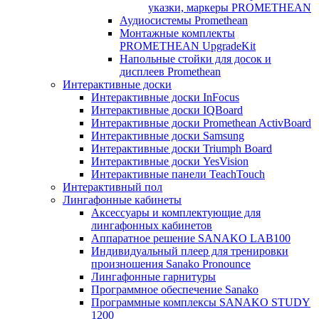
указки, маркеры PROMETHEAN
Аудиосистемы Promethean
Монтажные комплекты
PROMETHEAN UpgradeKit
Напольные стойки для досок и
дисплеев Promethean
Интерактивные доски
Интерактивные доски InFocus
Интерактивные доски IQBoard
Интерактивные доски Promethean ActivBoard
Интерактивные доски Samsung
Интерактивные доски Triumph Board
Интерактивные доски YesVision
Интерактивные панели TeachTouch
Интерактивный пол
Лингафонные кабинеты
Аксессуары и комплектующие для
лингафонных кабинетов
Аппаратное решение SANAKO LAB100
Индивидуальный плеер для тренировки
произношения Sanako Pronounce
Лингафонные гарнитуры
Программное обеспечение Sanako
Программные комплексы SANAKO STUDY
1200