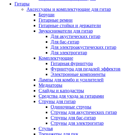
Гитары
Аксессуары и комплектующие для гитар
Беруши
Гитарные ремни
Гитарные стойки и держатели
Звукосниматели для гитар
Для акустических гитар
Для бас-гитар
Для электроакустических гитар
Для электрогитар
Комплектующие
Гитарная фурнитура
Фурнитура для педалей эффектов
Электронные компоненты
Лампы для комбо и усилителей
Медиаторы
Слайды и каподастры
Средства для ухода за гитарами
Струны для гитар
Одиночные струны
Струны для акустических гитар
Струны для бас-гитар
Струны для электрогитар
Стулья
Тренажеры для рук