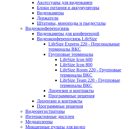
Аксессуары для видеокамер
Блоки питания и аккумуляторы
Видеокамеры
Держатели
Штативы, моноподы и пьедесталы
Видеоконференцсвязь
Видеокамеры для конференций
Видеоконференцсвязь LifeSize
LifeSize Express 220 - Персональные
терминалы ВКС
Групповые терминалы
LifeSize Icon 600
LifeSize Icon 800
LifeSize Room 220 - Групповые
терминалы ВКС
LifeSize Team 220 - Групповые
терминалы ВКС
Лицензии и контракты
Программные решения
Лицензии и контракты
Программные решения
Видеорегистраторы
Интерактивные дисплеи
Медиаплееры
Микшерные пульты для видео