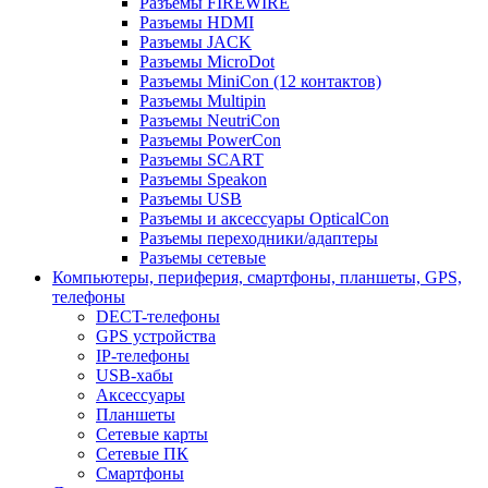
Разъемы FIREWIRE
Разъемы HDMI
Разъемы JACK
Разъемы MicroDot
Разъемы MiniCon (12 контактов)
Разъемы Multipin
Разъемы NeutriCon
Разъемы PowerCon
Разъемы SCART
Разъемы Speakon
Разъемы USB
Разъемы и аксессуары OpticalCon
Разъемы переходники/адаптеры
Разъемы сетевые
Компьютеры, периферия, смартфоны, планшеты, GPS,
телефоны
DECT-телефоны
GPS устройства
IP-телефоны
USB-хабы
Аксессуары
Планшеты
Сетевые карты
Сетевые ПК
Смартфоны