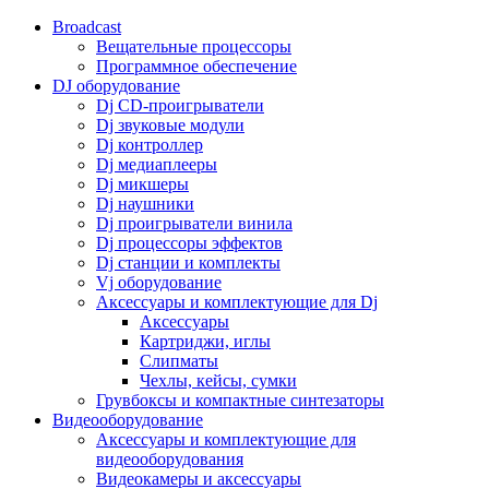
Broadcast
Вещательные процессоры
Программное обеспечение
DJ оборудование
Dj CD-проигрыватели
Dj звуковые модули
Dj контроллер
Dj медиаплееры
Dj микшеры
Dj наушники
Dj проигрыватели винила
Dj процессоры эффектов
Dj станции и комплекты
Vj оборудование
Аксессуары и комплектующие для Dj
Аксессуары
Картриджи, иглы
Слипматы
Чехлы, кейсы, сумки
Грувбоксы и компактные синтезаторы
Видеооборудование
Аксессуары и комплектующие для
видеооборудования
Видеокамеры и аксессуары