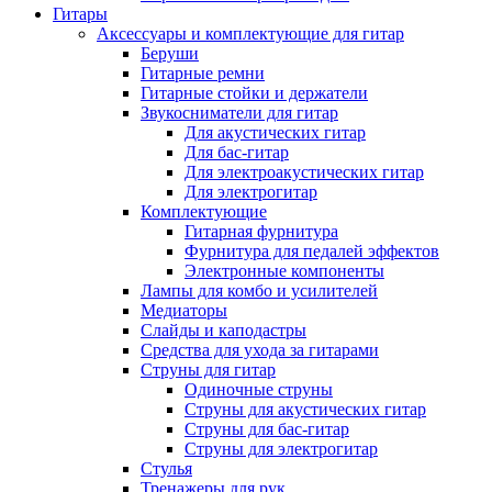
Гитары
Аксессуары и комплектующие для гитар
Беруши
Гитарные ремни
Гитарные стойки и держатели
Звукосниматели для гитар
Для акустических гитар
Для бас-гитар
Для электроакустических гитар
Для электрогитар
Комплектующие
Гитарная фурнитура
Фурнитура для педалей эффектов
Электронные компоненты
Лампы для комбо и усилителей
Медиаторы
Слайды и каподастры
Средства для ухода за гитарами
Струны для гитар
Одиночные струны
Струны для акустических гитар
Струны для бас-гитар
Струны для электрогитар
Стулья
Тренажеры для рук