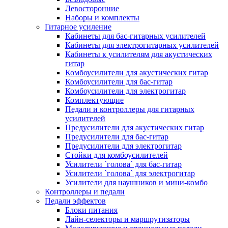
Левосторонние
Наборы и комплекты
Гитарное усиление
Кабинеты для бас-гитарных усилителей
Кабинеты для электрогитарных усилителей
Кабинеты к усилителям для акустических
гитар
Комбоусилители для акустических гитар
Комбоусилители для бас-гитар
Комбоусилители для электрогитар
Комплектующие
Педали и контроллеры для гитарных
усилителей
Предусилители для акустических гитар
Предусилители для бас-гитар
Предусилители для электрогитар
Стойки для комбоусилителей
Усилители `голова` для бас-гитар
Усилители `голова` для электрогитар
Усилители для наушников и мини-комбо
Контроллеры и педали
Педали эффектов
Блоки питания
Лайн-селекторы и маршрутизаторы