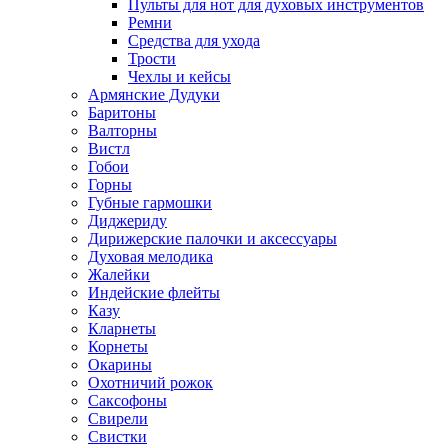
Пульты для нот для духовых инструментов
Ремни
Средства для ухода
Трости
Чехлы и кейсы
Армянские Дудуки
Баритоны
Валторны
Вистл
Гобои
Горны
Губные гармошки
Диджериду
Дирижерские палочки и аксессуары
Духовая мелодика
Жалейки
Индейские флейты
Казу
Кларнеты
Корнеты
Окарины
Охотничий рожок
Саксофоны
Свирели
Свистки