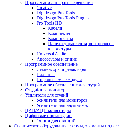
Программно-аппаратные решения
Creative
Digidesign Pro Tools
Digidesign Pro Tools Plugins
Pro Tools HD
Кабели
Комплекты
Компоненты
Панели управления, контроллеры,
клавиатуры
Universal Audio
Аксессуары и опции
Программное обеспечение
Cеквенсоры и редакторы
Плагины
Подключаемые модули
Программное обеспечение для студий
Студийные мониторы
Усилители для студий
Усилители для мониторов
Усилители для наушников
ЦАП/АЦП конвертеры
Цифровые портастудии
Опции для станций
Сценическое оборудование. фермы, элементы подвеса