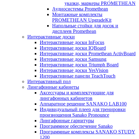
указки, маркеры PROMETHEAN
Аудиосистемы Promethean
Монтажные комплекты
PROMETHEAN UpgradeKit
Напольные стойки для досок и
дисплеев Promethean
Интерактивные доски
Интерактивные доски InFocus
Интерактивные доски IQBoard
Интерактивные доски Promethean ActivBoard
Интерактивные доски Samsung
Интерактивные доски Triumph Board
Интерактивные доски YesVision
Интерактивные панели TeachTouch
Интерактивный пол
Лингафонные кабинеты
Аксессуары и комплектующие для
лингафонных кабинетов
Аппаратное решение SANAKO LAB100
Индивидуальный плеер для тренировки
произношения Sanako Pronounce
Лингафонные гарнитуры
Программное обеспечение Sanako
Программные комплексы SANAKO STUDY
1200