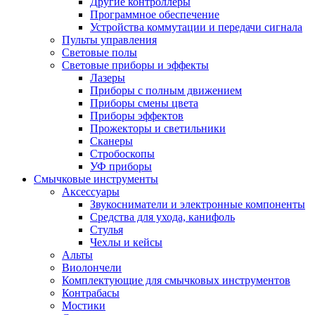
Другие контроллеры
Программное обеспечение
Устройства коммутации и передачи сигнала
Пульты управления
Световые полы
Световые приборы и эффекты
Лазеры
Приборы с полным движением
Приборы смены цвета
Приборы эффектов
Прожекторы и светильники
Сканеры
Стробоскопы
УФ приборы
Смычковые инструменты
Аксессуары
Звукосниматели и электронные компоненты
Средства для ухода, канифоль
Стулья
Чехлы и кейсы
Альты
Виолончели
Комплектующие для смычковых инструментов
Контрабасы
Мостики