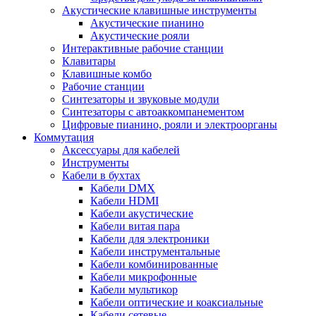
Акустические клавишные инструменты
Акустические пианино
Акустические рояли
Интерактивные рабочие станции
Клавитары
Клавишные комбо
Рабочие станции
Синтезаторы и звуковые модули
Синтезаторы с автоаккомпанементом
Цифровые пианино, рояли и электроорганы
Коммутация
Аксессуары для кабелей
Инструменты
Кабели в бухтах
Кабели DMX
Кабели HDMI
Кабели акустические
Кабели витая пара
Кабели для электроники
Кабели инструментальные
Кабели комбинированные
Кабели микрофонные
Кабели мультикор
Кабели оптические и коаксиальные
Кабели сетевые