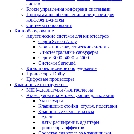
систем
Блоки управления конференц-системами
Программное обеспечение и лицензии для
конференц-систем
Системы голосования
Кинооборудование
Акустические системы для кинотеатров
Cерия Screen Array
Заэкранные акустические системы
Кинотеатральные сабвуферы
Серии 3000, 4000 и 5000
Системы Surround
Кинопроекционное оборудование
Процессоры Dolby
Цифровые процессоры
Клавишные инструменты
MIDI-клавиатуры / контроллеры
Аксессуары и комплектующие для клавиш
Аксессуары
Клавишные стойки, стулья, подставки
Клавишные чехлы и кейсы
Педали
Платы расширения, адаптеры
Процессоры эффектов
Средства для ухода за клавишными