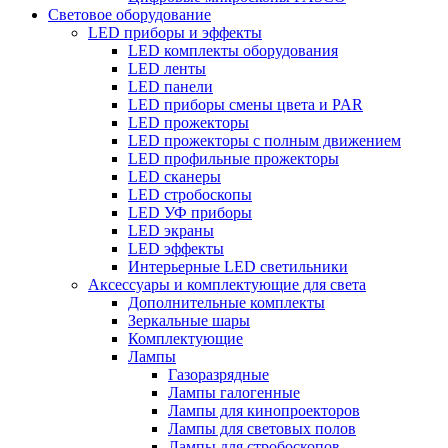
Световое оборудование
LED приборы и эффекты
LED комплекты оборудования
LED ленты
LED панели
LED приборы смены цвета и PAR
LED прожекторы
LED прожекторы с полным движением
LED профильные прожекторы
LED сканеры
LED стробоскопы
LED УФ приборы
LED экраны
LED эффекты
Интерьерные LED светильники
Аксессуары и комплектующие для света
Дополнительные комплекты
Зеркальные шары
Комплектующие
Лампы
Газоразрядные
Лампы галогенные
Лампы для кинопроекторов
Лампы для световых полов
Лампы для стробоскопов