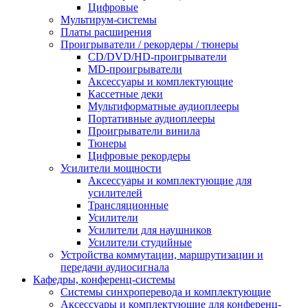
Цифровые
Мультирум-системы
Платы расширения
Проигрыватели / рекордеры / тюнеры
CD/DVD/HD-проигрыватели
MD-проигрыватели
Аксессуары и комплектующие
Кассетные деки
Мультиформатные аудиоплееры
Портативные аудиоплееры
Проигрыватели винила
Тюнеры
Цифровые рекордеры
Усилители мощности
Аксессуары и комплектующие для
усилителей
Трансляционные
Усилители
Усилители для наушников
Усилители студийные
Устройства коммутации, маршрутизации и
передачи аудиосигнала
Кафедры, конференц-системы
Cистемы синхроперевода и комплектующие
Аксессуары и комплектующие для конференц-