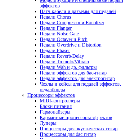
Моделирующие и специальные педали
эффектов
Патч-кабели и разъемы для педалей
Педали Chorus
Педали Compressor и Equalizer
Педали Flanger
Педали Noise Gate
Педали Octaver и Pitch
Педали Overdrive и Distortion
Педали Phaser
Педали Reverb/Delay
Педали Tremolo/Vibrato
Педали Wah и др. фильтры
Педали эффектов для бас-гитар
Педали эффектов для электрогитар
Чехлы и кейсы для педалей эффектов,
педалборды
Процессоры эффектов
MIDI-контроллеры
Блоки питания
Гармонайзеры
Карманные процессоры эффектов
Луперы
Процессоры для акустических гитар
Процессоры для бас-гитар