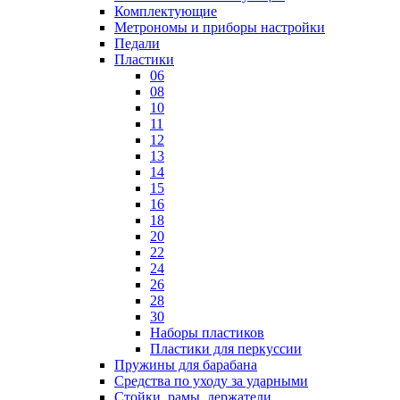
Комплектующие
Метрономы и приборы настройки
Педали
Пластики
06
08
10
11
12
13
14
15
16
18
20
22
24
26
28
30
Наборы пластиков
Пластики для перкуссии
Пружины для барабана
Средства по уходу за ударными
Стойки, рамы, держатели