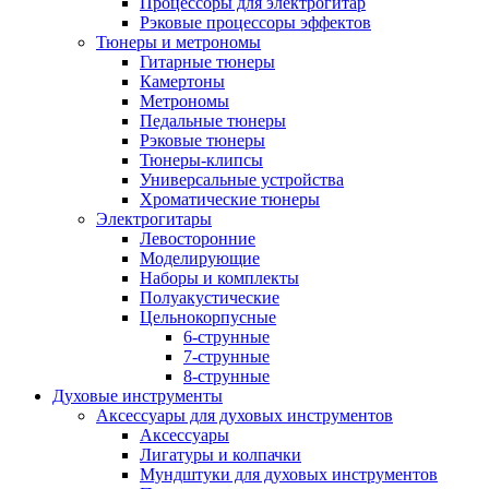
Процессоры для электрогитар
Рэковые процессоры эффектов
Тюнеры и метрономы
Гитарные тюнеры
Камертоны
Метрономы
Педальные тюнеры
Рэковые тюнеры
Тюнеры-клипсы
Универсальные устройства
Хроматические тюнеры
Электрогитары
Левосторонние
Моделирующие
Наборы и комплекты
Полуакустические
Цельнокорпусные
6-струнные
7-струнные
8-струнные
Духовые инструменты
Аксессуары для духовых инструментов
Аксессуары
Лигатуры и колпачки
Мундштуки для духовых инструментов