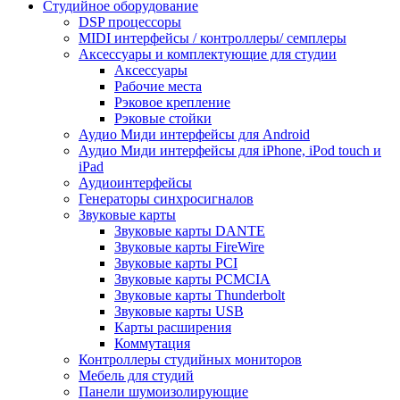
Студийное оборудование
DSP процессоры
MIDI интерфейсы / контроллеры/ семплеры
Аксессуары и комплектующие для студии
Аксессуары
Рабочие места
Рэковое крепление
Рэковые стойки
Аудио Миди интерфейсы для Android
Аудио Миди интерфейсы для iPhone, iPod touch и
iPad
Аудиоинтерфейсы
Генераторы синхросигналов
Звуковые карты
Звуковые карты DANTE
Звуковые карты FireWire
Звуковые карты PCI
Звуковые карты PCMCIA
Звуковые карты Thunderbolt
Звуковые карты USB
Карты расширения
Коммутация
Контроллеры студийных мониторов
Мебель для студий
Панели шумоизолирующие