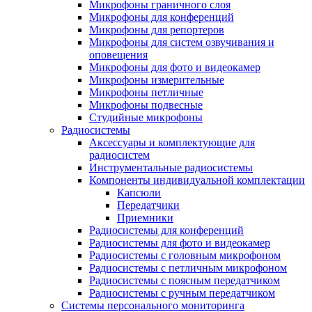
Микрофоны граничного слоя
Микрофоны для конференций
Микрофоны для репортеров
Микрофоны для систем озвучивания и
оповещения
Микрофоны для фото и видеокамер
Микрофоны измерительные
Микрофоны петличные
Микрофоны подвесные
Студийные микрофоны
Радиосистемы
Аксессуары и комплектующие для
радиосистем
Инструментальные радиосистемы
Компоненты индивидуальной комплектации
Капсюли
Передатчики
Приемники
Радиосистемы для конференций
Радиосистемы для фото и видеокамер
Радиосистемы с головным микрофоном
Радиосистемы с петличным микрофоном
Радиосистемы с поясным передатчиком
Радиосистемы с ручным передатчиком
Системы персонального мониторинга