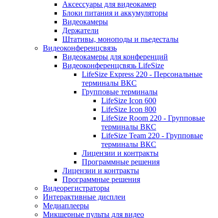
Аксессуары для видеокамер
Блоки питания и аккумуляторы
Видеокамеры
Держатели
Штативы, моноподы и пьедесталы
Видеоконференцсвязь
Видеокамеры для конференций
Видеоконференцсвязь LifeSize
LifeSize Express 220 - Персональные
терминалы ВКС
Групповые терминалы
LifeSize Icon 600
LifeSize Icon 800
LifeSize Room 220 - Групповые
терминалы ВКС
LifeSize Team 220 - Групповые
терминалы ВКС
Лицензии и контракты
Программные решения
Лицензии и контракты
Программные решения
Видеорегистраторы
Интерактивные дисплеи
Медиаплееры
Микшерные пульты для видео