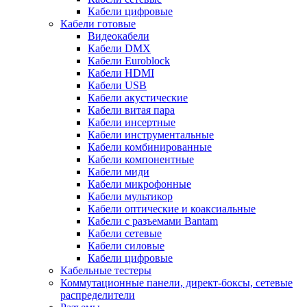
Кабели цифровые
Кабели готовые
Видеокабели
Кабели DMX
Кабели Euroblock
Кабели HDMI
Кабели USB
Кабели акустические
Кабели витая пара
Кабели инсертные
Кабели инструментальные
Кабели комбинированные
Кабели компонентные
Кабели миди
Кабели микрофонные
Кабели мультикор
Кабели оптические и коаксиальные
Кабели с разъемами Bantam
Кабели сетевые
Кабели силовые
Кабели цифровые
Кабельные тестеры
Коммутационные панели, директ-боксы, сетевые
распределители