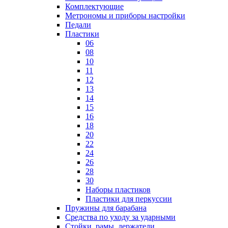
Комплектующие
Метрономы и приборы настройки
Педали
Пластики
06
08
10
11
12
13
14
15
16
18
20
22
24
26
28
30
Наборы пластиков
Пластики для перкуссии
Пружины для барабана
Средства по уходу за ударными
Стойки, рамы, держатели