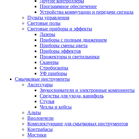
Другие контроллеры
Программное обеспечение
Устройства коммутации и передачи сигнала
Пульты управления
Световые полы
Световые приборы и эффекты
Лазеры
Приборы с полным движением
Приборы смены цвета
Приборы эффектов
Прожекторы и светильники
Сканеры
Стробоскопы
УФ приборы
Смычковые инструменты
Аксессуары
Звукосниматели и электронные компоненты
Средства для ухода, канифоль
Стулья
Чехлы и кейсы
Альты
Виолончели
Комплектующие для смычковых инструментов
Контрабасы
Мостики