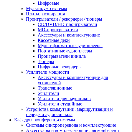
Цифровые
Мультирум-системы
Платы расширения
Проигрыватели / рекордеры / тюнеры
CD/DVD/HD-проигрыватели
MD-проигрыватели
Аксессуары и комплектующие
Кассетные деки
Мультиформатные аудиоплееры
Портативные аудиоплееры
Проигрыватели винила
Тюнеры
Цифровые рекордеры
Усилители мощности
Аксессуары и комплектующие для
усилителей
Трансляционные
Усилители
Усилители для наушников
Усилители студийные
Устройства коммутации, маршрутизации и
передачи аудиосигнала
Кафедры, конференц-системы
Cистемы синхроперевода и комплектующие
Аксессуары и комплектующие для конференц-