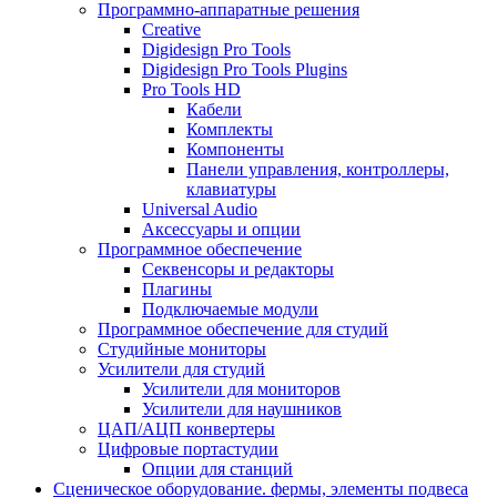
Программно-аппаратные решения
Creative
Digidesign Pro Tools
Digidesign Pro Tools Plugins
Pro Tools HD
Кабели
Комплекты
Компоненты
Панели управления, контроллеры,
клавиатуры
Universal Audio
Аксессуары и опции
Программное обеспечение
Cеквенсоры и редакторы
Плагины
Подключаемые модули
Программное обеспечение для студий
Студийные мониторы
Усилители для студий
Усилители для мониторов
Усилители для наушников
ЦАП/АЦП конвертеры
Цифровые портастудии
Опции для станций
Сценическое оборудование. фермы, элементы подвеса