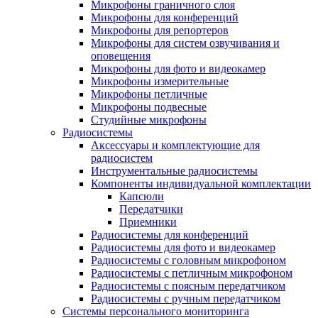
Микрофоны граничного слоя
Микрофоны для конференций
Микрофоны для репортеров
Микрофоны для систем озвучивания и
оповещения
Микрофоны для фото и видеокамер
Микрофоны измерительные
Микрофоны петличные
Микрофоны подвесные
Студийные микрофоны
Радиосистемы
Аксессуары и комплектующие для
радиосистем
Инструментальные радиосистемы
Компоненты индивидуальной комплектации
Капсюли
Передатчики
Приемники
Радиосистемы для конференций
Радиосистемы для фото и видеокамер
Радиосистемы с головным микрофоном
Радиосистемы с петличным микрофоном
Радиосистемы с поясным передатчиком
Радиосистемы с ручным передатчиком
Системы персонального мониторинга