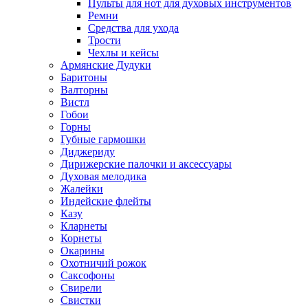
Пульты для нот для духовых инструментов
Ремни
Средства для ухода
Трости
Чехлы и кейсы
Армянские Дудуки
Баритоны
Валторны
Вистл
Гобои
Горны
Губные гармошки
Диджериду
Дирижерские палочки и аксессуары
Духовая мелодика
Жалейки
Индейские флейты
Казу
Кларнеты
Корнеты
Окарины
Охотничий рожок
Саксофоны
Свирели
Свистки