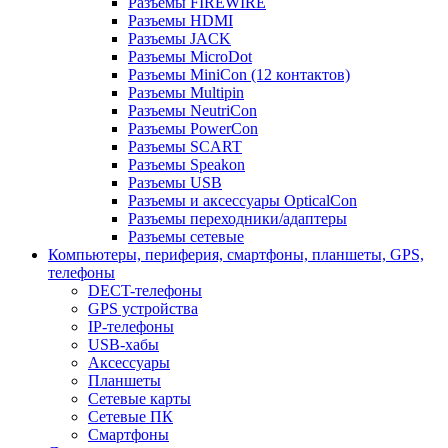
Разъемы FIREWIRE
Разъемы HDMI
Разъемы JACK
Разъемы MicroDot
Разъемы MiniCon (12 контактов)
Разъемы Multipin
Разъемы NeutriCon
Разъемы PowerCon
Разъемы SCART
Разъемы Speakon
Разъемы USB
Разъемы и аксессуары OpticalCon
Разъемы переходники/адаптеры
Разъемы сетевые
Компьютеры, периферия, смартфоны, планшеты, GPS,
телефоны
DECT-телефоны
GPS устройства
IP-телефоны
USB-хабы
Аксессуары
Планшеты
Сетевые карты
Сетевые ПК
Смартфоны