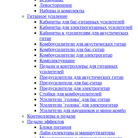
Левосторонние
Наборы и комплекты
Гитарное усиление
Кабинеты для бас-гитарных усилителей
Кабинеты для электрогитарных усилителей
Кабинеты к усилителям для акустических
гитар
Комбоусилители для акустических гитар
Комбоусилители для бас-гитар
Комбоусилители для электрогитар
Комплектующие
Педали и контроллеры для гитарных
усилителей
Предусилители для акустических гитар
Предусилители для бас-гитар
Предусилители для электрогитар
Стойки для комбоусилителей
Усилители `голова` для бас-гитар
Усилители `голова` для электрогитар
Усилители для наушников и мини-комбо
Контроллеры и педали
Педали эффектов
Блоки питания
Лайн-селекторы и маршрутизаторы