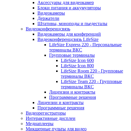
Аксессуары для видеокамер
Блоки питания и аккумуляторы
Видеокамеры
Держатели
Штативы, моноподы и пьедесталы
Видеоконференцсвязь
Видеокамеры для конференций
Видеоконференцсвязь LifeSize
LifeSize Express 220 - Персональные
терминалы ВКС
Групповые терминалы
LifeSize Icon 600
LifeSize Icon 800
LifeSize Room 220 - Групповые
терминалы ВКС
LifeSize Team 220 - Групповые
терминалы ВКС
Лицензии и контракты
Программные решения
Лицензии и контракты
Программные решения
Видеорегистраторы
Интерактивные дисплеи
Медиаплееры
Микшерные пульты для видео