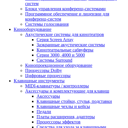
систем
Блоки управления конференц-системами
Программное обеспечение и лицензии для
конференц-систем
Системы голосования
Кинооборудование
Акустические системы для кинотеатров
Cерия Screen Array
Заэкранные акустические системы
Кинотеатральные сабвуферы
Серии 3000, 4000 и 5000
Системы Surround
Кинопроекционное оборудование
Процессоры Dolby
Цифровые процессоры
Клавишные инструменты
MIDI-клавиатуры / контроллеры
Аксессуары и комплектующие для клавиш
Аксессуары
Клавишные стойки, стулья, подставки
Клавишные чехлы и кейсы
Педали
Платы расширения, адаптеры
Процессоры эффектов
Средства для ухода за клавишными