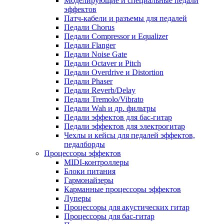
Моделирующие и специальные педали
эффектов
Патч-кабели и разъемы для педалей
Педали Chorus
Педали Compressor и Equalizer
Педали Flanger
Педали Noise Gate
Педали Octaver и Pitch
Педали Overdrive и Distortion
Педали Phaser
Педали Reverb/Delay
Педали Tremolo/Vibrato
Педали Wah и др. фильтры
Педали эффектов для бас-гитар
Педали эффектов для электрогитар
Чехлы и кейсы для педалей эффектов,
педалборды
Процессоры эффектов
MIDI-контроллеры
Блоки питания
Гармонайзеры
Карманные процессоры эффектов
Луперы
Процессоры для акустических гитар
Процессоры для бас-гитар