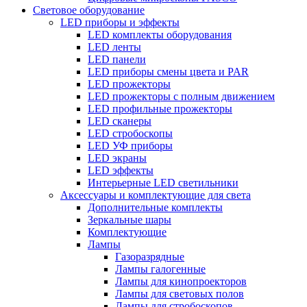
Световое оборудование
LED приборы и эффекты
LED комплекты оборудования
LED ленты
LED панели
LED приборы смены цвета и PAR
LED прожекторы
LED прожекторы с полным движением
LED профильные прожекторы
LED сканеры
LED стробоскопы
LED УФ приборы
LED экраны
LED эффекты
Интерьерные LED светильники
Аксессуары и комплектующие для света
Дополнительные комплекты
Зеркальные шары
Комплектующие
Лампы
Газоразрядные
Лампы галогенные
Лампы для кинопроекторов
Лампы для световых полов
Лампы для стробоскопов