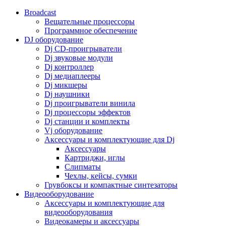
Broadcast
Вещательные процессоры
Программное обеспечение
DJ оборудование
Dj CD-проигрыватели
Dj звуковые модули
Dj контроллер
Dj медиаплееры
Dj микшеры
Dj наушники
Dj проигрыватели винила
Dj процессоры эффектов
Dj станции и комплекты
Vj оборудование
Аксессуары и комплектующие для Dj
Аксессуары
Картриджи, иглы
Слипматы
Чехлы, кейсы, сумки
Грувбоксы и компактные синтезаторы
Видеооборудование
Аксессуары и комплектующие для
видеооборудования
Видеокамеры и аксессуары