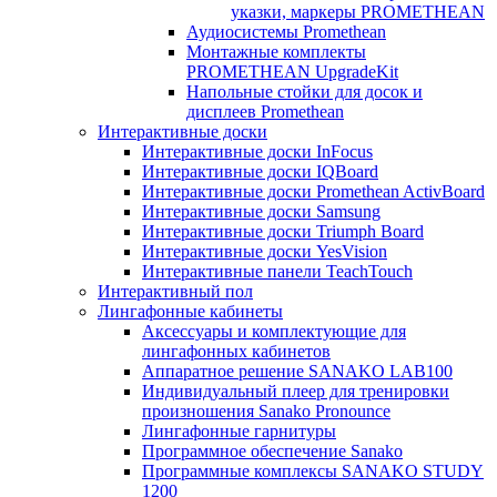
указки, маркеры PROMETHEAN
Аудиосистемы Promethean
Монтажные комплекты
PROMETHEAN UpgradeKit
Напольные стойки для досок и
дисплеев Promethean
Интерактивные доски
Интерактивные доски InFocus
Интерактивные доски IQBoard
Интерактивные доски Promethean ActivBoard
Интерактивные доски Samsung
Интерактивные доски Triumph Board
Интерактивные доски YesVision
Интерактивные панели TeachTouch
Интерактивный пол
Лингафонные кабинеты
Аксессуары и комплектующие для
лингафонных кабинетов
Аппаратное решение SANAKO LAB100
Индивидуальный плеер для тренировки
произношения Sanako Pronounce
Лингафонные гарнитуры
Программное обеспечение Sanako
Программные комплексы SANAKO STUDY
1200