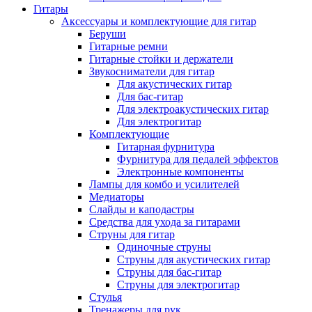
Гитары
Аксессуары и комплектующие для гитар
Беруши
Гитарные ремни
Гитарные стойки и держатели
Звукосниматели для гитар
Для акустических гитар
Для бас-гитар
Для электроакустических гитар
Для электрогитар
Комплектующие
Гитарная фурнитура
Фурнитура для педалей эффектов
Электронные компоненты
Лампы для комбо и усилителей
Медиаторы
Слайды и каподастры
Средства для ухода за гитарами
Струны для гитар
Одиночные струны
Струны для акустических гитар
Струны для бас-гитар
Струны для электрогитар
Стулья
Тренажеры для рук