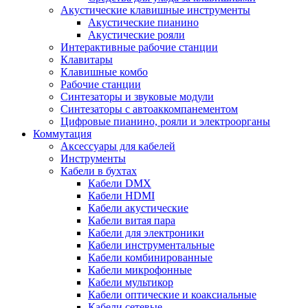
Акустические клавишные инструменты
Акустические пианино
Акустические рояли
Интерактивные рабочие станции
Клавитары
Клавишные комбо
Рабочие станции
Синтезаторы и звуковые модули
Синтезаторы с автоаккомпанементом
Цифровые пианино, рояли и электроорганы
Коммутация
Аксессуары для кабелей
Инструменты
Кабели в бухтах
Кабели DMX
Кабели HDMI
Кабели акустические
Кабели витая пара
Кабели для электроники
Кабели инструментальные
Кабели комбинированные
Кабели микрофонные
Кабели мультикор
Кабели оптические и коаксиальные
Кабели сетевые