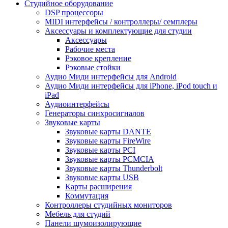
Студийное оборудование
DSP процессоры
MIDI интерфейсы / контроллеры/ семплеры
Аксессуары и комплектующие для студии
Аксессуары
Рабочие места
Рэковое крепление
Рэковые стойки
Аудио Миди интерфейсы для Android
Аудио Миди интерфейсы для iPhone, iPod touch и
iPad
Аудиоинтерфейсы
Генераторы синхросигналов
Звуковые карты
Звуковые карты DANTE
Звуковые карты FireWire
Звуковые карты PCI
Звуковые карты PCMCIA
Звуковые карты Thunderbolt
Звуковые карты USB
Карты расширения
Коммутация
Контроллеры студийных мониторов
Мебель для студий
Панели шумоизолирующие