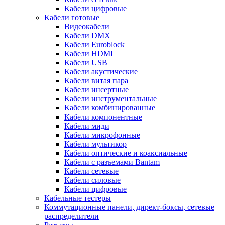
Кабели цифровые
Кабели готовые
Видеокабели
Кабели DMX
Кабели Euroblock
Кабели HDMI
Кабели USB
Кабели акустические
Кабели витая пара
Кабели инсертные
Кабели инструментальные
Кабели комбинированные
Кабели компонентные
Кабели миди
Кабели микрофонные
Кабели мультикор
Кабели оптические и коаксиальные
Кабели с разъемами Bantam
Кабели сетевые
Кабели силовые
Кабели цифровые
Кабельные тестеры
Коммутационные панели, директ-боксы, сетевые
распределители