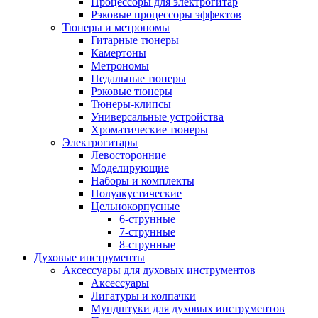
Процессоры для электрогитар
Рэковые процессоры эффектов
Тюнеры и метрономы
Гитарные тюнеры
Камертоны
Метрономы
Педальные тюнеры
Рэковые тюнеры
Тюнеры-клипсы
Универсальные устройства
Хроматические тюнеры
Электрогитары
Левосторонние
Моделирующие
Наборы и комплекты
Полуакустические
Цельнокорпусные
6-струнные
7-струнные
8-струнные
Духовые инструменты
Аксессуары для духовых инструментов
Аксессуары
Лигатуры и колпачки
Мундштуки для духовых инструментов