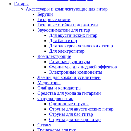
Гитары
Аксессуары и комплектующие для гитар
Беруши
Гитарные ремни
Гитарные стойки и держатели
Звукосниматели для гитар
Для акустических гитар
Для бас-гитар
Для электроакустических гитар
Для электрогитар
Комплектующие
Гитарная фурнитура
Фурнитура для педалей эффектов
Электронные компоненты
Лампы для комбо и усилителей
Медиаторы
Слайды и каподастры
Средства для ухода за гитарами
Струны для гитар
Одиночные струны
Струны для акустических гитар
Струны для бас-гитар
Струны для электрогитар
Стулья
Тренажеры для рук