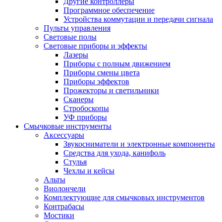
Другие контроллеры
Программное обеспечение
Устройства коммутации и передачи сигнала
Пульты управления
Световые полы
Световые приборы и эффекты
Лазеры
Приборы с полным движением
Приборы смены цвета
Приборы эффектов
Прожекторы и светильники
Сканеры
Стробоскопы
УФ приборы
Смычковые инструменты
Аксессуары
Звукосниматели и электронные компоненты
Средства для ухода, канифоль
Стулья
Чехлы и кейсы
Альты
Виолончели
Комплектующие для смычковых инструментов
Контрабасы
Мостики