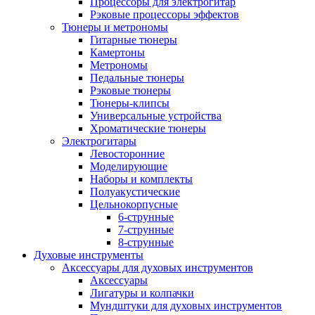
Процессоры для электрогитар
Рэковые процессоры эффектов
Тюнеры и метрономы
Гитарные тюнеры
Камертоны
Метрономы
Педальные тюнеры
Рэковые тюнеры
Тюнеры-клипсы
Универсальные устройства
Хроматические тюнеры
Электрогитары
Левосторонние
Моделирующие
Наборы и комплекты
Полуакустические
Цельнокорпусные
6-струнные
7-струнные
8-струнные
Духовые инструменты
Аксессуары для духовых инструментов
Аксессуары
Лигатуры и колпачки
Мундштуки для духовых инструментов