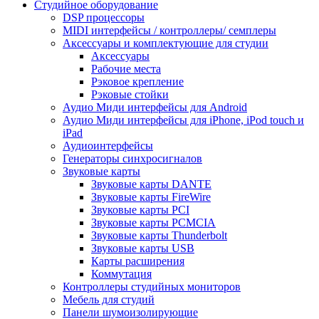
Студийное оборудование
DSP процессоры
MIDI интерфейсы / контроллеры/ семплеры
Аксессуары и комплектующие для студии
Аксессуары
Рабочие места
Рэковое крепление
Рэковые стойки
Аудио Миди интерфейсы для Android
Аудио Миди интерфейсы для iPhone, iPod touch и
iPad
Аудиоинтерфейсы
Генераторы синхросигналов
Звуковые карты
Звуковые карты DANTE
Звуковые карты FireWire
Звуковые карты PCI
Звуковые карты PCMCIA
Звуковые карты Thunderbolt
Звуковые карты USB
Карты расширения
Коммутация
Контроллеры студийных мониторов
Мебель для студий
Панели шумоизолирующие