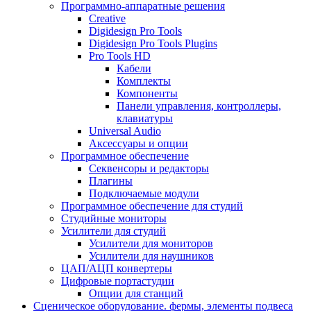
Программно-аппаратные решения
Creative
Digidesign Pro Tools
Digidesign Pro Tools Plugins
Pro Tools HD
Кабели
Комплекты
Компоненты
Панели управления, контроллеры,
клавиатуры
Universal Audio
Аксессуары и опции
Программное обеспечение
Cеквенсоры и редакторы
Плагины
Подключаемые модули
Программное обеспечение для студий
Студийные мониторы
Усилители для студий
Усилители для мониторов
Усилители для наушников
ЦАП/АЦП конвертеры
Цифровые портастудии
Опции для станций
Сценическое оборудование. фермы, элементы подвеса