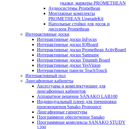
указки, маркеры PROMETHEAN
Аудиосистемы Promethean
Монтажные комплекты
PROMETHEAN UpgradeKit
Напольные стойки для досок и
дисплеев Promethean
Интерактивные доски
Интерактивные доски InFocus
Интерактивные доски IQBoard
Интерактивные доски Promethean ActivBoard
Интерактивные доски Samsung
Интерактивные доски Triumph Board
Интерактивные доски YesVision
Интерактивные панели TeachTouch
Интерактивный пол
Лингафонные кабинеты
Аксессуары и комплектующие для
лингафонных кабинетов
Аппаратное решение SANAKO LAB100
Индивидуальный плеер для тренировки
произношения Sanako Pronounce
Лингафонные гарнитуры
Программное обеспечение Sanako
Программные комплексы SANAKO STUDY
1200