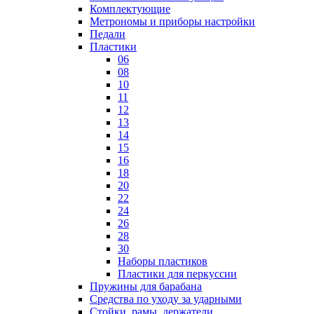
Комплектующие
Метрономы и приборы настройки
Педали
Пластики
06
08
10
11
12
13
14
15
16
18
20
22
24
26
28
30
Наборы пластиков
Пластики для перкуссии
Пружины для барабана
Средства по уходу за ударными
Стойки, рамы, держатели