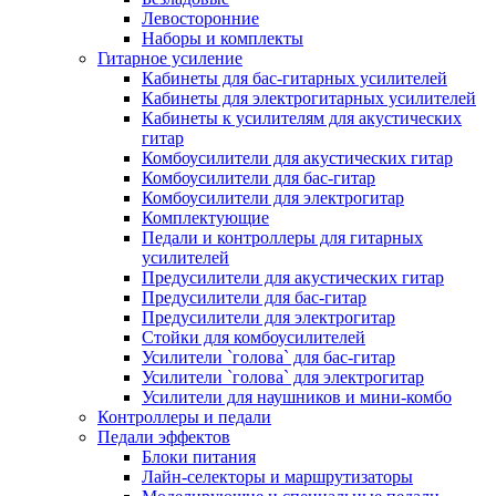
Левосторонние
Наборы и комплекты
Гитарное усиление
Кабинеты для бас-гитарных усилителей
Кабинеты для электрогитарных усилителей
Кабинеты к усилителям для акустических
гитар
Комбоусилители для акустических гитар
Комбоусилители для бас-гитар
Комбоусилители для электрогитар
Комплектующие
Педали и контроллеры для гитарных
усилителей
Предусилители для акустических гитар
Предусилители для бас-гитар
Предусилители для электрогитар
Стойки для комбоусилителей
Усилители `голова` для бас-гитар
Усилители `голова` для электрогитар
Усилители для наушников и мини-комбо
Контроллеры и педали
Педали эффектов
Блоки питания
Лайн-селекторы и маршрутизаторы