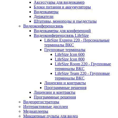
Аксессуары для видеокамер
Блоки питания и аккумуляторы
Видеокамеры
Держатели
Штативы, моноподы и пьедесталы
Видеоконференцсвязь
Видеокамеры для конференций
Видеоконференцсвязь LifeSize
LifeSize Express 220 - Персональные
терминалы ВКС
Групповые терминалы
LifeSize Icon 600
LifeSize Icon 800
LifeSize Room 220 - Групповые
терминалы ВКС
LifeSize Team 220 - Групповые
терминалы ВКС
Лицензии и контракты
Программные решения
Лицензии и контракты
Программные решения
Видеорегистраторы
Интерактивные дисплеи
Медиаплееры
Микшерные пульты для видео