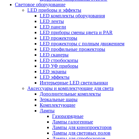
Световое оборудование
LED приборы и эффекты
LED комплекты оборудования
LED ленты
LED панели
LED приборы смены цвета и PAR
LED прожекторы
LED прожекторы с полным движением
LED профильные прожекторы
LED сканеры
LED стробоскопы
LED УФ приборы
LED экраны
LED эффекты
Интерьерные LED светильники
Аксессуары и комплектующие для света
Дополнительные комплекты
Зеркальные шары
Комплектующие
Лампы
Газоразрядные
Лампы галогенные
Лампы для кинопроекторов
Лампы для световых полов
Лампы для стробоскопов