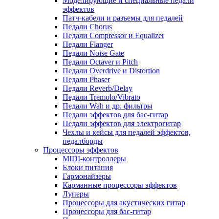
Моделирующие и специальные педали
эффектов
Патч-кабели и разъемы для педалей
Педали Chorus
Педали Compressor и Equalizer
Педали Flanger
Педали Noise Gate
Педали Octaver и Pitch
Педали Overdrive и Distortion
Педали Phaser
Педали Reverb/Delay
Педали Tremolo/Vibrato
Педали Wah и др. фильтры
Педали эффектов для бас-гитар
Педали эффектов для электрогитар
Чехлы и кейсы для педалей эффектов,
педалборды
Процессоры эффектов
MIDI-контроллеры
Блоки питания
Гармонайзеры
Карманные процессоры эффектов
Луперы
Процессоры для акустических гитар
Процессоры для бас-гитар