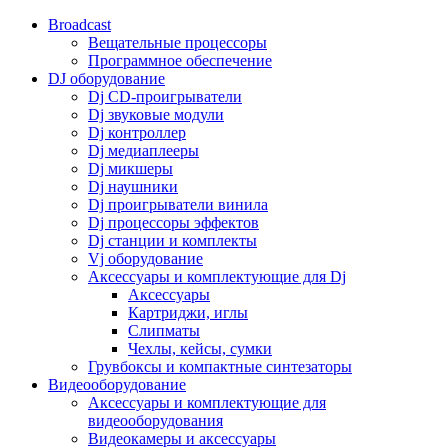
Broadcast
Вещательные процессоры
Программное обеспечение
DJ оборудование
Dj CD-проигрыватели
Dj звуковые модули
Dj контроллер
Dj медиаплееры
Dj микшеры
Dj наушники
Dj проигрыватели винила
Dj процессоры эффектов
Dj станции и комплекты
Vj оборудование
Аксессуары и комплектующие для Dj
Аксессуары
Картриджи, иглы
Слипматы
Чехлы, кейсы, сумки
Грувбоксы и компактные синтезаторы
Видеооборудование
Аксессуары и комплектующие для
видеооборудования
Видеокамеры и аксессуары