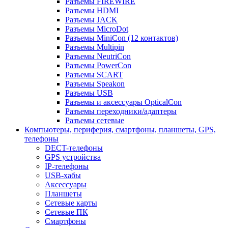
Разъемы FIREWIRE
Разъемы HDMI
Разъемы JACK
Разъемы MicroDot
Разъемы MiniCon (12 контактов)
Разъемы Multipin
Разъемы NeutriCon
Разъемы PowerCon
Разъемы SCART
Разъемы Speakon
Разъемы USB
Разъемы и аксессуары OpticalCon
Разъемы переходники/адаптеры
Разъемы сетевые
Компьютеры, периферия, смартфоны, планшеты, GPS,
телефоны
DECT-телефоны
GPS устройства
IP-телефоны
USB-хабы
Аксессуары
Планшеты
Сетевые карты
Сетевые ПК
Смартфоны