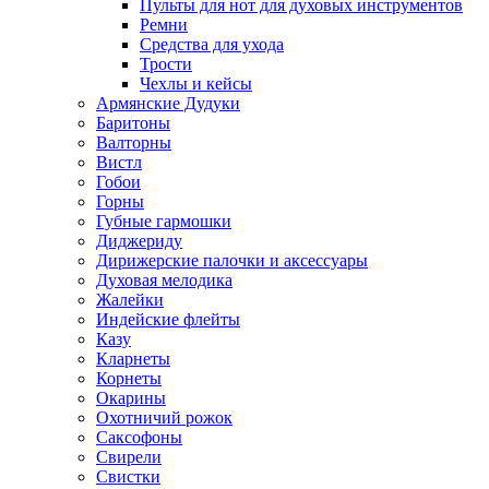
Пульты для нот для духовых инструментов
Ремни
Средства для ухода
Трости
Чехлы и кейсы
Армянские Дудуки
Баритоны
Валторны
Вистл
Гобои
Горны
Губные гармошки
Диджериду
Дирижерские палочки и аксессуары
Духовая мелодика
Жалейки
Индейские флейты
Казу
Кларнеты
Корнеты
Окарины
Охотничий рожок
Саксофоны
Свирели
Свистки