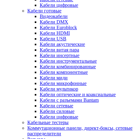
Кабели цифровые
Кабели готовые
Видеокабели
Кабели DMX
Кабели Euroblock
Кабели HDMI
Кабели USB
Кабели акустические
Кабели витая пара
Кабели инсертные
Кабели инструментальные
Кабели комбинированные
Кабели компонентные
Кабели миди
Кабели микрофонные
Кабели мультикор
Кабели оптические и коаксиальные
Кабели с разъемами Bantam
Кабели сетевые
Кабели силовые
Кабели цифровые
Кабельные тестеры
Коммутационные панели, директ-боксы, сетевые
распределители