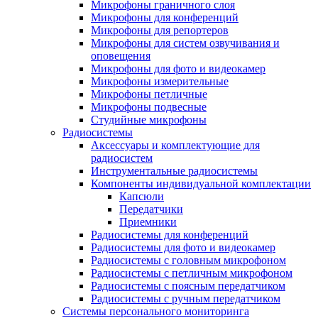
Микрофоны граничного слоя
Микрофоны для конференций
Микрофоны для репортеров
Микрофоны для систем озвучивания и
оповещения
Микрофоны для фото и видеокамер
Микрофоны измерительные
Микрофоны петличные
Микрофоны подвесные
Студийные микрофоны
Радиосистемы
Аксессуары и комплектующие для
радиосистем
Инструментальные радиосистемы
Компоненты индивидуальной комплектации
Капсюли
Передатчики
Приемники
Радиосистемы для конференций
Радиосистемы для фото и видеокамер
Радиосистемы с головным микрофоном
Радиосистемы с петличным микрофоном
Радиосистемы с поясным передатчиком
Радиосистемы с ручным передатчиком
Системы персонального мониторинга