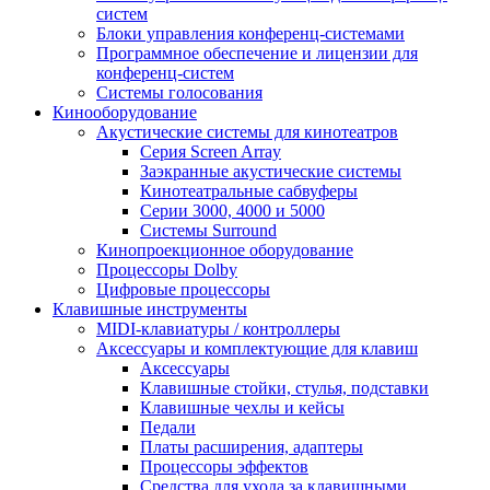
систем
Блоки управления конференц-системами
Программное обеспечение и лицензии для
конференц-систем
Системы голосования
Кинооборудование
Акустические системы для кинотеатров
Cерия Screen Array
Заэкранные акустические системы
Кинотеатральные сабвуферы
Серии 3000, 4000 и 5000
Системы Surround
Кинопроекционное оборудование
Процессоры Dolby
Цифровые процессоры
Клавишные инструменты
MIDI-клавиатуры / контроллеры
Аксессуары и комплектующие для клавиш
Аксессуары
Клавишные стойки, стулья, подставки
Клавишные чехлы и кейсы
Педали
Платы расширения, адаптеры
Процессоры эффектов
Средства для ухода за клавишными