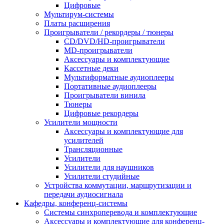
Цифровые
Мультирум-системы
Платы расширения
Проигрыватели / рекордеры / тюнеры
CD/DVD/HD-проигрыватели
MD-проигрыватели
Аксессуары и комплектующие
Кассетные деки
Мультиформатные аудиоплееры
Портативные аудиоплееры
Проигрыватели винила
Тюнеры
Цифровые рекордеры
Усилители мощности
Аксессуары и комплектующие для
усилителей
Трансляционные
Усилители
Усилители для наушников
Усилители студийные
Устройства коммутации, маршрутизации и
передачи аудиосигнала
Кафедры, конференц-системы
Cистемы синхроперевода и комплектующие
Аксессуары и комплектующие для конференц-