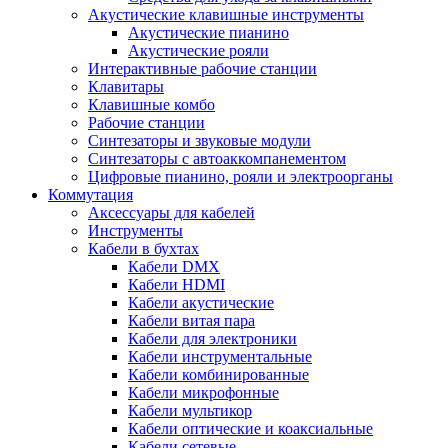
Акустические клавишные инструменты
Акустические пианино
Акустические рояли
Интерактивные рабочие станции
Клавитары
Клавишные комбо
Рабочие станции
Синтезаторы и звуковые модули
Синтезаторы с автоаккомпанементом
Цифровые пианино, рояли и электроорганы
Коммутация
Аксессуары для кабелей
Инструменты
Кабели в бухтах
Кабели DMX
Кабели HDMI
Кабели акустические
Кабели витая пара
Кабели для электроники
Кабели инструментальные
Кабели комбинированные
Кабели микрофонные
Кабели мультикор
Кабели оптические и коаксиальные
Кабели сетевые