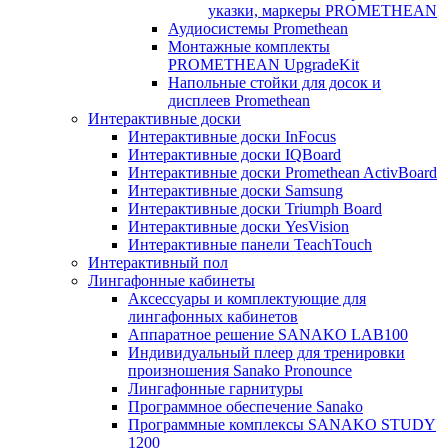
указки, маркеры PROMETHEAN
Аудиосистемы Promethean
Монтажные комплекты
PROMETHEAN UpgradeKit
Напольные стойки для досок и
дисплеев Promethean
Интерактивные доски
Интерактивные доски InFocus
Интерактивные доски IQBoard
Интерактивные доски Promethean ActivBoard
Интерактивные доски Samsung
Интерактивные доски Triumph Board
Интерактивные доски YesVision
Интерактивные панели TeachTouch
Интерактивный пол
Лингафонные кабинеты
Аксессуары и комплектующие для
лингафонных кабинетов
Аппаратное решение SANAKO LAB100
Индивидуальный плеер для тренировки
произношения Sanako Pronounce
Лингафонные гарнитуры
Программное обеспечение Sanako
Программные комплексы SANAKO STUDY
1200