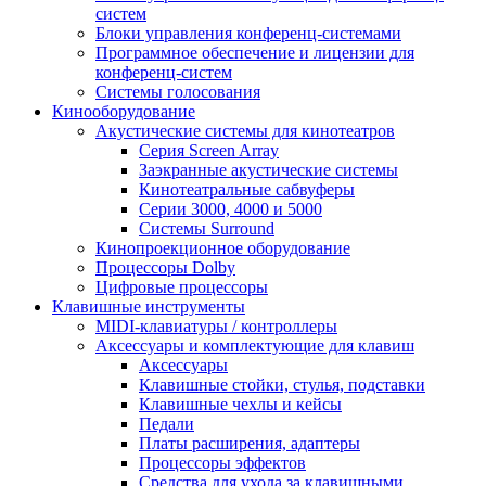
систем
Блоки управления конференц-системами
Программное обеспечение и лицензии для
конференц-систем
Системы голосования
Кинооборудование
Акустические системы для кинотеатров
Cерия Screen Array
Заэкранные акустические системы
Кинотеатральные сабвуферы
Серии 3000, 4000 и 5000
Системы Surround
Кинопроекционное оборудование
Процессоры Dolby
Цифровые процессоры
Клавишные инструменты
MIDI-клавиатуры / контроллеры
Аксессуары и комплектующие для клавиш
Аксессуары
Клавишные стойки, стулья, подставки
Клавишные чехлы и кейсы
Педали
Платы расширения, адаптеры
Процессоры эффектов
Средства для ухода за клавишными