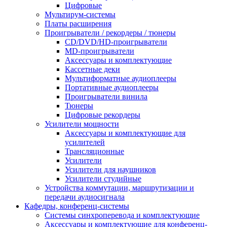
Цифровые
Мультирум-системы
Платы расширения
Проигрыватели / рекордеры / тюнеры
CD/DVD/HD-проигрыватели
MD-проигрыватели
Аксессуары и комплектующие
Кассетные деки
Мультиформатные аудиоплееры
Портативные аудиоплееры
Проигрыватели винила
Тюнеры
Цифровые рекордеры
Усилители мощности
Аксессуары и комплектующие для
усилителей
Трансляционные
Усилители
Усилители для наушников
Усилители студийные
Устройства коммутации, маршрутизации и
передачи аудиосигнала
Кафедры, конференц-системы
Cистемы синхроперевода и комплектующие
Аксессуары и комплектующие для конференц-