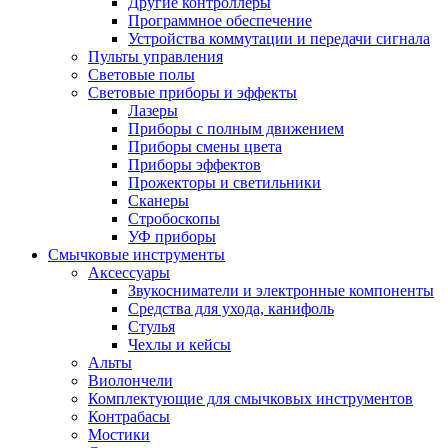
Другие контроллеры
Программное обеспечение
Устройства коммутации и передачи сигнала
Пульты управления
Световые полы
Световые приборы и эффекты
Лазеры
Приборы с полным движением
Приборы смены цвета
Приборы эффектов
Прожекторы и светильники
Сканеры
Стробоскопы
УФ приборы
Смычковые инструменты
Аксессуары
Звукосниматели и электронные компоненты
Средства для ухода, канифоль
Стулья
Чехлы и кейсы
Альты
Виолончели
Комплектующие для смычковых инструментов
Контрабасы
Мостики