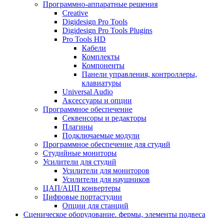
Программно-аппаратные решения
Creative
Digidesign Pro Tools
Digidesign Pro Tools Plugins
Pro Tools HD
Кабели
Комплекты
Компоненты
Панели управления, контроллеры,
клавиатуры
Universal Audio
Аксессуары и опции
Программное обеспечение
Cеквенсоры и редакторы
Плагины
Подключаемые модули
Программное обеспечение для студий
Студийные мониторы
Усилители для студий
Усилители для мониторов
Усилители для наушников
ЦАП/АЦП конвертеры
Цифровые портастудии
Опции для станций
Сценическое оборудование. фермы, элементы подвеса