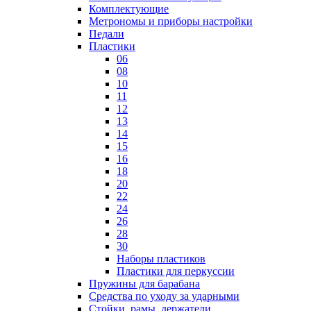
Комплектующие
Метрономы и приборы настройки
Педали
Пластики
06
08
10
11
12
13
14
15
16
18
20
22
24
26
28
30
Наборы пластиков
Пластики для перкуссии
Пружины для барабана
Средства по уходу за ударными
Стойки, рамы, держатели