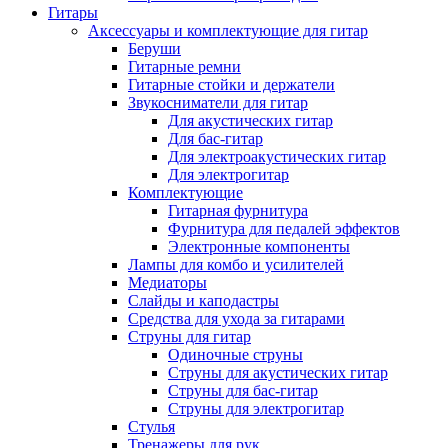
Гитары
Аксессуары и комплектующие для гитар
Беруши
Гитарные ремни
Гитарные стойки и держатели
Звукосниматели для гитар
Для акустических гитар
Для бас-гитар
Для электроакустических гитар
Для электрогитар
Комплектующие
Гитарная фурнитура
Фурнитура для педалей эффектов
Электронные компоненты
Лампы для комбо и усилителей
Медиаторы
Слайды и каподастры
Средства для ухода за гитарами
Струны для гитар
Одиночные струны
Струны для акустических гитар
Струны для бас-гитар
Струны для электрогитар
Стулья
Тренажеры для рук