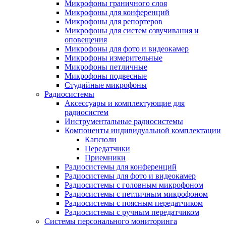
Микрофоны граничного слоя
Микрофоны для конференций
Микрофоны для репортеров
Микрофоны для систем озвучивания и
оповещения
Микрофоны для фото и видеокамер
Микрофоны измерительные
Микрофоны петличные
Микрофоны подвесные
Студийные микрофоны
Радиосистемы
Аксессуары и комплектующие для
радиосистем
Инструментальные радиосистемы
Компоненты индивидуальной комплектации
Капсюли
Передатчики
Приемники
Радиосистемы для конференций
Радиосистемы для фото и видеокамер
Радиосистемы с головным микрофоном
Радиосистемы с петличным микрофоном
Радиосистемы с поясным передатчиком
Радиосистемы с ручным передатчиком
Системы персонального мониторинга