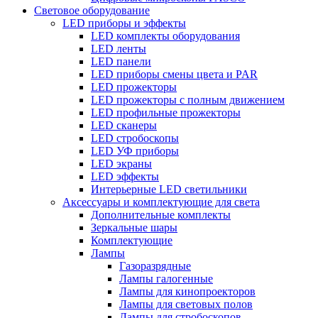
Световое оборудование
LED приборы и эффекты
LED комплекты оборудования
LED ленты
LED панели
LED приборы смены цвета и PAR
LED прожекторы
LED прожекторы с полным движением
LED профильные прожекторы
LED сканеры
LED стробоскопы
LED УФ приборы
LED экраны
LED эффекты
Интерьерные LED светильники
Аксессуары и комплектующие для света
Дополнительные комплекты
Зеркальные шары
Комплектующие
Лампы
Газоразрядные
Лампы галогенные
Лампы для кинопроекторов
Лампы для световых полов
Лампы для стробоскопов