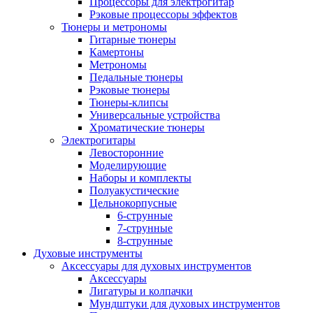
Процессоры для электрогитар
Рэковые процессоры эффектов
Тюнеры и метрономы
Гитарные тюнеры
Камертоны
Метрономы
Педальные тюнеры
Рэковые тюнеры
Тюнеры-клипсы
Универсальные устройства
Хроматические тюнеры
Электрогитары
Левосторонние
Моделирующие
Наборы и комплекты
Полуакустические
Цельнокорпусные
6-струнные
7-струнные
8-струнные
Духовые инструменты
Аксессуары для духовых инструментов
Аксессуары
Лигатуры и колпачки
Мундштуки для духовых инструментов