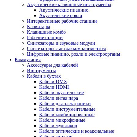
Акустические клавишные инструменты
Акустические пианино
Акустические рояли
Интерактивные рабочие станции
Клавитары
Клавишные комбо
Рабочие станции
Синтезаторы и звуковые модули
Синтезаторы с автоаккомпанементом
Цифровые пианино, рояли и электроорганы
Коммутация
Аксессуары для кабелей
Инструменты
Кабели в бухтах
Кабели DMX
Кабели HDMI
Кабели акустические
Кабели витая пара
Кабели для электроники
Кабели инструментальные
Кабели комбинированные
Кабели микрофонные
Кабели мультикор
Кабели оптические и коаксиальные
Кабели сетевые