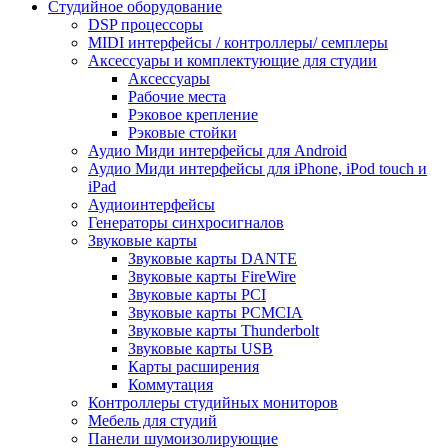
Студийное оборудование
DSP процессоры
MIDI интерфейсы / контроллеры/ семплеры
Аксессуары и комплектующие для студии
Аксессуары
Рабочие места
Рэковое крепление
Рэковые стойки
Аудио Миди интерфейсы для Android
Аудио Миди интерфейсы для iPhone, iPod touch и
iPad
Аудиоинтерфейсы
Генераторы синхросигналов
Звуковые карты
Звуковые карты DANTE
Звуковые карты FireWire
Звуковые карты PCI
Звуковые карты PCMCIA
Звуковые карты Thunderbolt
Звуковые карты USB
Карты расширения
Коммутация
Контроллеры студийных мониторов
Мебель для студий
Панели шумоизолирующие