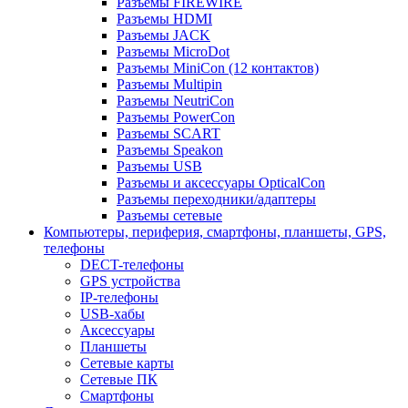
Разъемы FIREWIRE
Разъемы HDMI
Разъемы JACK
Разъемы MicroDot
Разъемы MiniCon (12 контактов)
Разъемы Multipin
Разъемы NeutriCon
Разъемы PowerCon
Разъемы SCART
Разъемы Speakon
Разъемы USB
Разъемы и аксессуары OpticalCon
Разъемы переходники/адаптеры
Разъемы сетевые
Компьютеры, периферия, смартфоны, планшеты, GPS,
телефоны
DECT-телефоны
GPS устройства
IP-телефоны
USB-хабы
Аксессуары
Планшеты
Сетевые карты
Сетевые ПК
Смартфоны