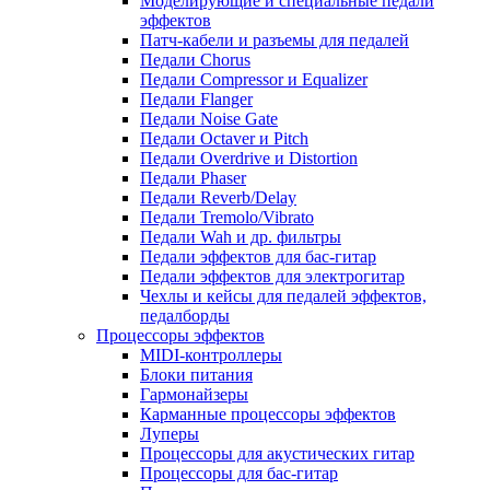
Моделирующие и специальные педали
эффектов
Патч-кабели и разъемы для педалей
Педали Chorus
Педали Compressor и Equalizer
Педали Flanger
Педали Noise Gate
Педали Octaver и Pitch
Педали Overdrive и Distortion
Педали Phaser
Педали Reverb/Delay
Педали Tremolo/Vibrato
Педали Wah и др. фильтры
Педали эффектов для бас-гитар
Педали эффектов для электрогитар
Чехлы и кейсы для педалей эффектов,
педалборды
Процессоры эффектов
MIDI-контроллеры
Блоки питания
Гармонайзеры
Карманные процессоры эффектов
Луперы
Процессоры для акустических гитар
Процессоры для бас-гитар