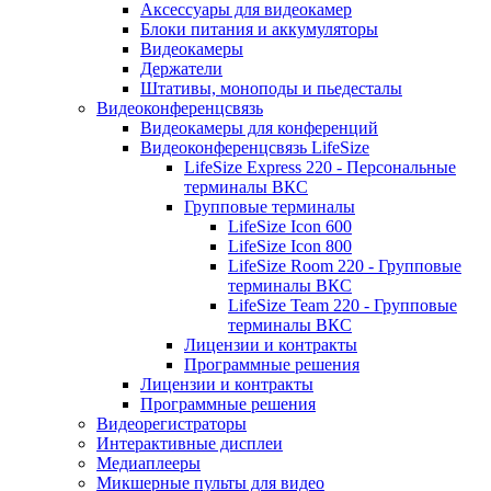
Аксессуары для видеокамер
Блоки питания и аккумуляторы
Видеокамеры
Держатели
Штативы, моноподы и пьедесталы
Видеоконференцсвязь
Видеокамеры для конференций
Видеоконференцсвязь LifeSize
LifeSize Express 220 - Персональные
терминалы ВКС
Групповые терминалы
LifeSize Icon 600
LifeSize Icon 800
LifeSize Room 220 - Групповые
терминалы ВКС
LifeSize Team 220 - Групповые
терминалы ВКС
Лицензии и контракты
Программные решения
Лицензии и контракты
Программные решения
Видеорегистраторы
Интерактивные дисплеи
Медиаплееры
Микшерные пульты для видео