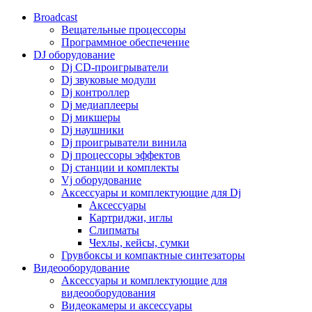
Broadcast
Вещательные процессоры
Программное обеспечение
DJ оборудование
Dj CD-проигрыватели
Dj звуковые модули
Dj контроллер
Dj медиаплееры
Dj микшеры
Dj наушники
Dj проигрыватели винила
Dj процессоры эффектов
Dj станции и комплекты
Vj оборудование
Аксессуары и комплектующие для Dj
Аксессуары
Картриджи, иглы
Слипматы
Чехлы, кейсы, сумки
Грувбоксы и компактные синтезаторы
Видеооборудование
Аксессуары и комплектующие для
видеооборудования
Видеокамеры и аксессуары