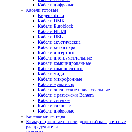
Кабели цифровые
Кабели готовые
Видеокабели
Кабели DMX
Кабели Euroblock
Кабели HDMI
Кабели USB
Кабели акустические
Кабели витая пара
Кабели инсертные
Кабели инструментальные
Кабели комбинированные
Кабели компонентные
Кабели миди
Кабели микрофонные
Кабели мультикор
Кабели оптические и коаксиальные
Кабели с разъемами Bantam
Кабели сетевые
Кабели силовые
Кабели цифровые
Кабельные тестеры
Коммутационные панели, директ-боксы, сетевые
распределители