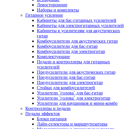
Левосторонние
Наборы и комплекты
Гитарное усиление
Кабинеты для бас-гитарных усилителей
Кабинеты для электрогитарных усилителей
Кабинеты к усилителям для акустических
гитар
Комбоусилители для акустических гитар
Комбоусилители для бас-гитар
Комбоусилители для электрогитар
Комплектующие
Педали и контроллеры для гитарных
усилителей
Предусилители для акустических гитар
Предусилители для бас-гитар
Предусилители для электрогитар
Стойки для комбоусилителей
Усилители `голова` для бас-гитар
Усилители `голова` для электрогитар
Усилители для наушников и мини-комбо
Контроллеры и педали
Педали эффектов
Блоки питания
Лайн-селекторы и маршрутизаторы