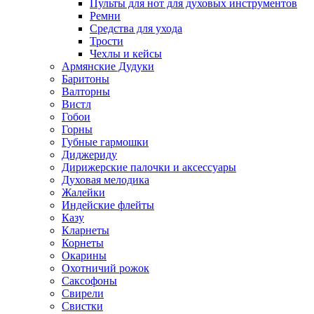
Пульты для нот для духовых инструментов
Ремни
Средства для ухода
Трости
Чехлы и кейсы
Армянские Дудуки
Баритоны
Валторны
Вистл
Гобои
Горны
Губные гармошки
Диджериду
Дирижерские палочки и аксессуары
Духовая мелодика
Жалейки
Индейские флейты
Казу
Кларнеты
Корнеты
Окарины
Охотничий рожок
Саксофоны
Свирели
Свистки