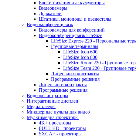
Блоки питания и аккумуляторы
Видеокамеры
Держатели
Штативы, моноподы и пьедесталы
Видеоконференцсвязь
Видеокамеры для конференций
Видеоконференцсвязь LifeSize
LifeSize Express 220 - Персональные т
Групповые терминалы
LifeSize Icon 600
LifeSize Icon 800
LifeSize Room 220 - Групповые т
LifeSize Team 220 - Групповые т
Лицензии и контракты
Программные решения
Лицензии и контракты
Программные решения
Видеорегистраторы
Интерактивные дисплеи
Медиаплееры
Микшерные пульты для видео
Мультимедиа-проекторы
4K+ проекторы
FULL HD - проекторы
SXGA+ - проекторы