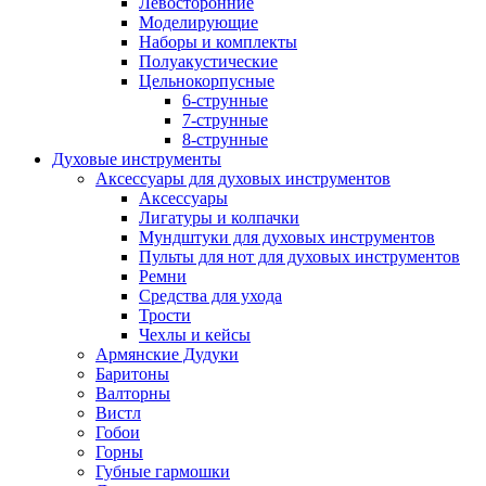
Левосторонние
Моделирующие
Наборы и комплекты
Полуакустические
Цельнокорпусные
6-струнные
7-струнные
8-струнные
Духовые инструменты
Аксессуары для духовых инструментов
Аксессуары
Лигатуры и колпачки
Мундштуки для духовых инструментов
Пульты для нот для духовых инструментов
Ремни
Средства для ухода
Трости
Чехлы и кейсы
Армянские Дудуки
Баритоны
Валторны
Вистл
Гобои
Горны
Губные гармошки