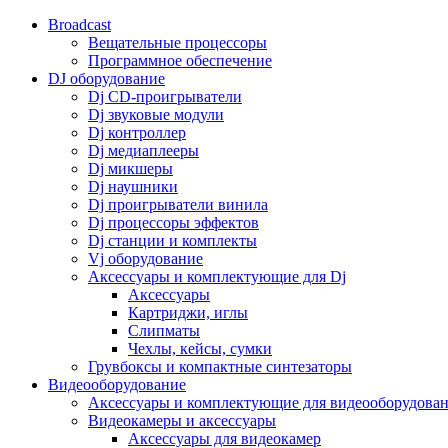
Broadcast
Вещательные процессоры
Программное обеспечение
DJ оборудование
Dj CD-проигрыватели
Dj звуковые модули
Dj контроллер
Dj медиаплееры
Dj микшеры
Dj наушники
Dj проигрыватели винила
Dj процессоры эффектов
Dj станции и комплекты
Vj оборудование
Аксессуары и комплектующие для Dj
Аксессуары
Картриджи, иглы
Слипматы
Чехлы, кейсы, сумки
Грувбоксы и компактные синтезаторы
Видеооборудование
Аксессуары и комплектующие для видеооборудова
Видеокамеры и аксессуары
Аксессуары для видеокамер