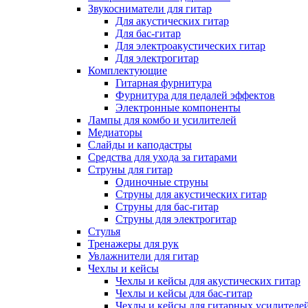
Звукосниматели для гитар
Для акустических гитар
Для бас-гитар
Для электроакустических гитар
Для электрогитар
Комплектующие
Гитарная фурнитура
Фурнитура для педалей эффектов
Электронные компоненты
Лампы для комбо и усилителей
Медиаторы
Слайды и каподастры
Средства для ухода за гитарами
Струны для гитар
Одиночные струны
Струны для акустических гитар
Струны для бас-гитар
Струны для электрогитар
Стулья
Тренажеры для рук
Увлажнители для гитар
Чехлы и кейсы
Чехлы и кейсы для акустических гитар
Чехлы и кейсы для бас-гитар
Чехлы и кейсы для гитарных усилителе