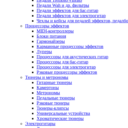
Педали Tremolo/Vibrato
Педали Wah и др. фильтры
Педали эффектов для бас-гитар
Педали эффектов для электрогитар
Чехлы и кейсы для педалей эффектов, педалб
Процессоры эффектов
MIDI-контроллеры
Блоки питания
Гармонайзеры
Карманные процессоры эффектов
Луперы
Процессоры для акустических гитар
Процессоры для бас-гитар
Процессоры для электрогитар
Рэковые процессоры эффектов
Тюнеры и метрономы
Гитарные тюнеры
Камертоны
Метрономы
Педальные тюнеры
Рэковые тюнеры
Тюнеры-клипсы
Универсальные устройства
Хроматические тюнеры
Электрогитары