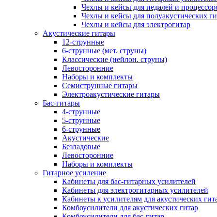
Чехлы и кейсы для педалей и процессор
Чехлы и кейсы для полуакустических ги
Чехлы и кейсы для электрогитар
Акустические гитары
12-струнные
6-струнные (мет. струны)
Классические (нейлон. струны)
Левосторонние
Наборы и комплекты
Семиструнные гитары
Электроакустические гитары
Бас-гитары
4-струнные
5-струнные
6-струнные
Акустические
Безладовые
Левосторонние
Наборы и комплекты
Гитарное усиление
Кабинеты для бас-гитарных усилителей
Кабинеты для электрогитарных усилителей
Кабинеты к усилителям для акустических гит
Комбоусилители для акустических гитар
Комбоусилители для бас-гитар