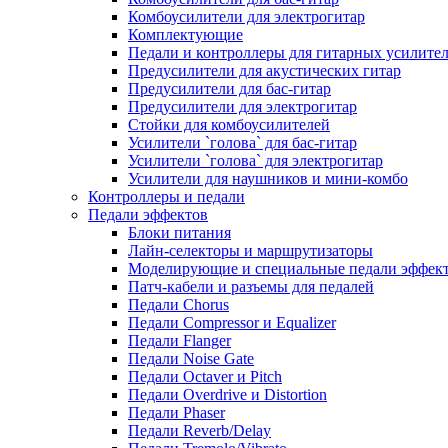
Комбоусилители для электрогитар
Комплектующие
Педали и контроллеры для гитарных усилите
Предусилители для акустических гитар
Предусилители для бас-гитар
Предусилители для электрогитар
Стойки для комбоусилителей
Усилители `голова` для бас-гитар
Усилители `голова` для электрогитар
Усилители для наушников и мини-комбо
Контроллеры и педали
Педали эффектов
Блоки питания
Лайн-селекторы и маршрутизаторы
Моделирующие и специальные педали эффек
Патч-кабели и разъемы для педалей
Педали Chorus
Педали Compressor и Equalizer
Педали Flanger
Педали Noise Gate
Педали Octaver и Pitch
Педали Overdrive и Distortion
Педали Phaser
Педали Reverb/Delay