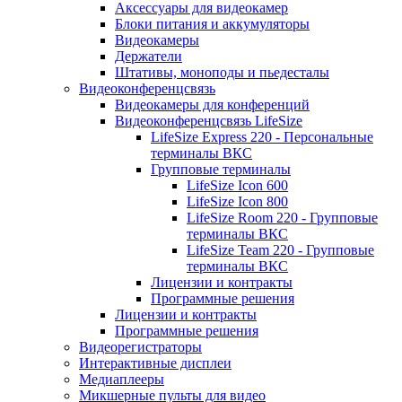
Аксессуары для видеокамер
Блоки питания и аккумуляторы
Видеокамеры
Держатели
Штативы, моноподы и пьедесталы
Видеоконференцсвязь
Видеокамеры для конференций
Видеоконференцсвязь LifeSize
LifeSize Express 220 - Персональные
терминалы ВКС
Групповые терминалы
LifeSize Icon 600
LifeSize Icon 800
LifeSize Room 220 - Групповые
терминалы ВКС
LifeSize Team 220 - Групповые
терминалы ВКС
Лицензии и контракты
Программные решения
Лицензии и контракты
Программные решения
Видеорегистраторы
Интерактивные дисплеи
Медиаплееры
Микшерные пульты для видео