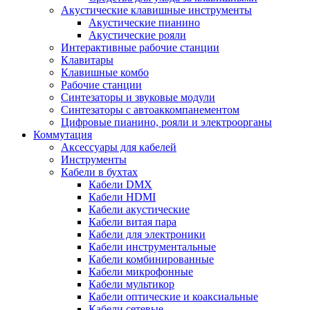
Акустические клавишные инструменты
Акустические пианино
Акустические рояли
Интерактивные рабочие станции
Клавитары
Клавишные комбо
Рабочие станции
Синтезаторы и звуковые модули
Синтезаторы с автоаккомпанементом
Цифровые пианино, рояли и электроорганы
Коммутация
Аксессуары для кабелей
Инструменты
Кабели в бухтах
Кабели DMX
Кабели HDMI
Кабели акустические
Кабели витая пара
Кабели для электроники
Кабели инструментальные
Кабели комбинированные
Кабели микрофонные
Кабели мультикор
Кабели оптические и коаксиальные
Кабели сетевые