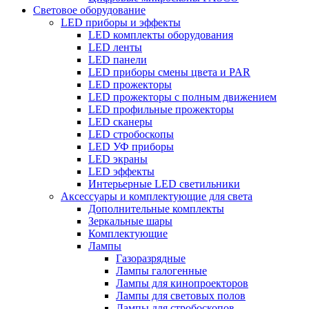
Световое оборудование
LED приборы и эффекты
LED комплекты оборудования
LED ленты
LED панели
LED приборы смены цвета и PAR
LED прожекторы
LED прожекторы с полным движением
LED профильные прожекторы
LED сканеры
LED стробоскопы
LED УФ приборы
LED экраны
LED эффекты
Интерьерные LED светильники
Аксессуары и комплектующие для света
Дополнительные комплекты
Зеркальные шары
Комплектующие
Лампы
Газоразрядные
Лампы галогенные
Лампы для кинопроекторов
Лампы для световых полов
Лампы для стробоскопов