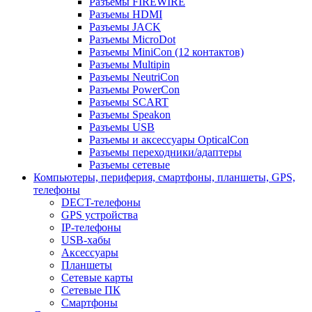
Разъемы FIREWIRE
Разъемы HDMI
Разъемы JACK
Разъемы MicroDot
Разъемы MiniCon (12 контактов)
Разъемы Multipin
Разъемы NeutriCon
Разъемы PowerCon
Разъемы SCART
Разъемы Speakon
Разъемы USB
Разъемы и аксессуары OpticalCon
Разъемы переходники/адаптеры
Разъемы сетевые
Компьютеры, периферия, смартфоны, планшеты, GPS,
телефоны
DECT-телефоны
GPS устройства
IP-телефоны
USB-хабы
Аксессуары
Планшеты
Сетевые карты
Сетевые ПК
Смартфоны