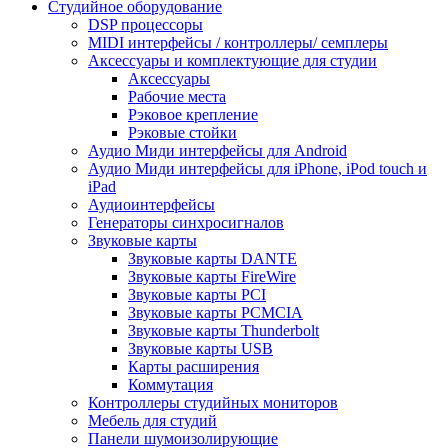
Студийное оборудование
DSP процессоры
MIDI интерфейсы / контроллеры/ семплеры
Аксессуары и комплектующие для студии
Аксессуары
Рабочие места
Рэковое крепление
Рэковые стойки
Аудио Миди интерфейсы для Android
Аудио Миди интерфейсы для iPhone, iPod touch и
iPad
Аудиоинтерфейсы
Генераторы синхросигналов
Звуковые карты
Звуковые карты DANTE
Звуковые карты FireWire
Звуковые карты PCI
Звуковые карты PCMCIA
Звуковые карты Thunderbolt
Звуковые карты USB
Карты расширения
Коммутация
Контроллеры студийных мониторов
Мебель для студий
Панели шумоизолирующие