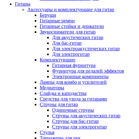
Гитары
Аксессуары и комплектующие для гитар
Беруши
Гитарные ремни
Гитарные стойки и держатели
Звукосниматели для гитар
Для акустических гитар
Для бас-гитар
Для электроакустических гитар
Для электрогитар
Комплектующие
Гитарная фурнитура
Фурнитура для педалей эффектов
Электронные компоненты
Лампы для комбо и усилителей
Медиаторы
Слайды и каподастры
Средства для ухода за гитарами
Струны для гитар
Одиночные струны
Струны для акустических гитар
Струны для бас-гитар
Струны для электрогитар
Стулья
Тренажеры для рук