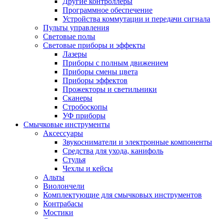
Другие контроллеры
Программное обеспечение
Устройства коммутации и передачи сигнала
Пульты управления
Световые полы
Световые приборы и эффекты
Лазеры
Приборы с полным движением
Приборы смены цвета
Приборы эффектов
Прожекторы и светильники
Сканеры
Стробоскопы
УФ приборы
Смычковые инструменты
Аксессуары
Звукосниматели и электронные компоненты
Средства для ухода, канифоль
Стулья
Чехлы и кейсы
Альты
Виолончели
Комплектующие для смычковых инструментов
Контрабасы
Мостики