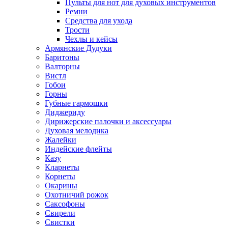
Пульты для нот для духовых инструментов
Ремни
Средства для ухода
Трости
Чехлы и кейсы
Армянские Дудуки
Баритоны
Валторны
Вистл
Гобои
Горны
Губные гармошки
Диджериду
Дирижерские палочки и аксессуары
Духовая мелодика
Жалейки
Индейские флейты
Казу
Кларнеты
Корнеты
Окарины
Охотничий рожок
Саксофоны
Свирели
Свистки