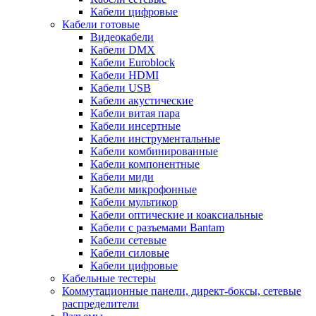
Кабели цифровые
Кабели готовые
Видеокабели
Кабели DMX
Кабели Euroblock
Кабели HDMI
Кабели USB
Кабели акустические
Кабели витая пара
Кабели инсертные
Кабели инструментальные
Кабели комбинированные
Кабели компонентные
Кабели миди
Кабели микрофонные
Кабели мультикор
Кабели оптические и коаксиальные
Кабели с разъемами Bantam
Кабели сетевые
Кабели силовые
Кабели цифровые
Кабельные тестеры
Коммутационные панели, директ-боксы, сетевые
распределители