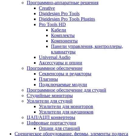
Программно-аппаратные решения
Creative
Digidesign Pro Tools
Digidesign Pro Tools Plugins
Pro Tools HD
Кабели
Комплекты
Компоненты
Панели управления, контроллеры,
клавиатуры
Universal Audio
Аксессуары и опции
Программное обеспечение
Cеквенсоры и редакторы
Плагины
Подключаемые модули
Программное обеспечение для студий
Студийные мониторы
Усилители для студий
Усилители для мониторов
Усилители для наушников
ЦАП/АЦП конвертеры
Цифровые портастудии
Опции для станций
Сценическое оборудование. фермы, элементы подвеса