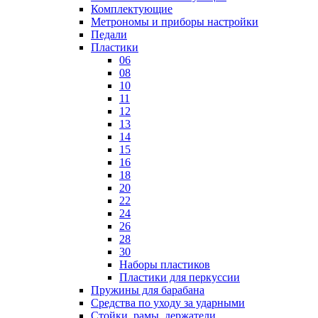
Комплектующие
Метрономы и приборы настройки
Педали
Пластики
06
08
10
11
12
13
14
15
16
18
20
22
24
26
28
30
Наборы пластиков
Пластики для перкуссии
Пружины для барабана
Средства по уходу за ударными
Стойки, рамы, держатели