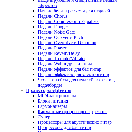
Моделирующие и специальные педали
эффектов
Патч-кабели и разъемы для педалей
Педали Chorus
Педали Compressor и Equalizer
Педали Flanger
Педали Noise Gate
Педали Octaver и Pitch
Педали Overdrive и Distortion
Педали Phaser
Педали Reverb/Delay
Педали Tremolo/Vibrato
Педали Wah и др. фильтры
Педали эффектов для бас-гитар
Педали эффектов для электрогитар
Чехлы и кейсы для педалей эффектов,
педалборды
Процессоры эффектов
MIDI-контроллеры
Блоки питания
Гармонайзеры
Карманные процессоры эффектов
Луперы
Процессоры для акустических гитар
Процессоры для бас-гитар