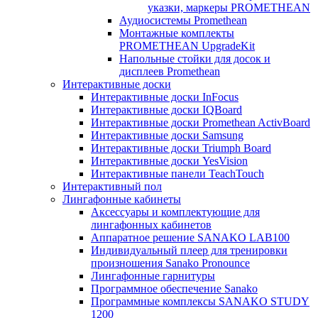
указки, маркеры PROMETHEAN
Аудиосистемы Promethean
Монтажные комплекты
PROMETHEAN UpgradeKit
Напольные стойки для досок и
дисплеев Promethean
Интерактивные доски
Интерактивные доски InFocus
Интерактивные доски IQBoard
Интерактивные доски Promethean ActivBoard
Интерактивные доски Samsung
Интерактивные доски Triumph Board
Интерактивные доски YesVision
Интерактивные панели TeachTouch
Интерактивный пол
Лингафонные кабинеты
Аксессуары и комплектующие для
лингафонных кабинетов
Аппаратное решение SANAKO LAB100
Индивидуальный плеер для тренировки
произношения Sanako Pronounce
Лингафонные гарнитуры
Программное обеспечение Sanako
Программные комплексы SANAKO STUDY
1200