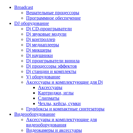
Broadcast
Вещательные процессоры
Программное обеспечение
DJ оборудование
Dj CD-проигрыватели
Dj звуковые модули
Dj контроллер
Dj медиаплееры
Dj микшеры
Dj наушники
Dj проигрыватели винила
Dj процессоры эффектов
Dj станции и комплекты
Vj оборудование
Аксессуары и комплектующие для Dj
Аксессуары
Картриджи, иглы
Слипматы
Чехлы, кейсы, сумки
Грувбоксы и компактные синтезаторы
Видеооборудование
Аксессуары и комплектующие для
видеооборудования
Видеокамеры и аксессуары