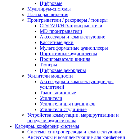
Цифровые
Мультирум-системы
Платы расширения
Проигрыватели / рекордеры / тюнеры
CD/DVD/HD-проигрыватели
MD-проигрыватели
Аксессуары и комплектующие
Кассетные деки
Мультиформатные аудиоплееры
Портативные аудиоплееры
Проигрыватели винила
Тюнеры
Цифровые рекордеры
Усилители мощности
Аксессуары и комплектующие для
усилителей
Трансляционные
Усилители
Усилители для наушников
Усилители студийные
Устройства коммутации, маршрутизации и
передачи аудиосигнала
Кафедры, конференц-системы
Cистемы синхроперевода и комплектующие
Аксессуары и комплектующие для конференц-