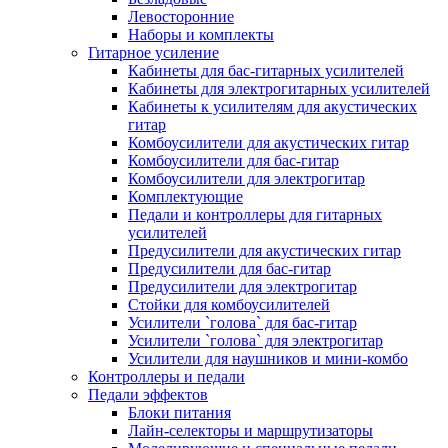
Левосторонние
Наборы и комплекты
Гитарное усиление
Кабинеты для бас-гитарных усилителей
Кабинеты для электрогитарных усилителей
Кабинеты к усилителям для акустических
гитар
Комбоусилители для акустических гитар
Комбоусилители для бас-гитар
Комбоусилители для электрогитар
Комплектующие
Педали и контроллеры для гитарных
усилителей
Предусилители для акустических гитар
Предусилители для бас-гитар
Предусилители для электрогитар
Стойки для комбоусилителей
Усилители `голова` для бас-гитар
Усилители `голова` для электрогитар
Усилители для наушников и мини-комбо
Контроллеры и педали
Педали эффектов
Блоки питания
Лайн-селекторы и маршрутизаторы