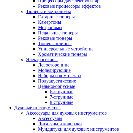
Процессоры для электрогитар
Рэковые процессоры эффектов
Тюнеры и метрономы
Гитарные тюнеры
Камертоны
Метрономы
Педальные тюнеры
Рэковые тюнеры
Тюнеры-клипсы
Универсальные устройства
Хроматические тюнеры
Электрогитары
Левосторонние
Моделирующие
Наборы и комплекты
Полуакустические
Цельнокорпусные
6-струнные
7-струнные
8-струнные
Духовые инструменты
Аксессуары для духовых инструментов
Аксессуары
Лигатуры и колпачки
Мундштуки для духовых инструментов