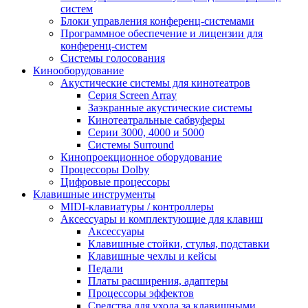
систем
Блоки управления конференц-системами
Программное обеспечение и лицензии для
конференц-систем
Системы голосования
Кинооборудование
Акустические системы для кинотеатров
Cерия Screen Array
Заэкранные акустические системы
Кинотеатральные сабвуферы
Серии 3000, 4000 и 5000
Системы Surround
Кинопроекционное оборудование
Процессоры Dolby
Цифровые процессоры
Клавишные инструменты
MIDI-клавиатуры / контроллеры
Аксессуары и комплектующие для клавиш
Аксессуары
Клавишные стойки, стулья, подставки
Клавишные чехлы и кейсы
Педали
Платы расширения, адаптеры
Процессоры эффектов
Средства для ухода за клавишными