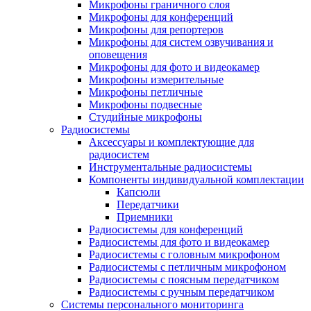
Микрофоны граничного слоя
Микрофоны для конференций
Микрофоны для репортеров
Микрофоны для систем озвучивания и
оповещения
Микрофоны для фото и видеокамер
Микрофоны измерительные
Микрофоны петличные
Микрофоны подвесные
Студийные микрофоны
Радиосистемы
Аксессуары и комплектующие для
радиосистем
Инструментальные радиосистемы
Компоненты индивидуальной комплектации
Капсюли
Передатчики
Приемники
Радиосистемы для конференций
Радиосистемы для фото и видеокамер
Радиосистемы с головным микрофоном
Радиосистемы с петличным микрофоном
Радиосистемы с поясным передатчиком
Радиосистемы с ручным передатчиком
Системы персонального мониторинга