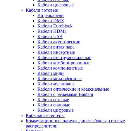
Кабели цифровые
Кабели готовые
Видеокабели
Кабели DMX
Кабели Euroblock
Кабели HDMI
Кабели USB
Кабели акустические
Кабели витая пара
Кабели инсертные
Кабели инструментальные
Кабели комбинированные
Кабели компонентные
Кабели миди
Кабели микрофонные
Кабели мультикор
Кабели оптические и коаксиальные
Кабели с разъемами Bantam
Кабели сетевые
Кабели силовые
Кабели цифровые
Кабельные тестеры
Коммутационные панели, директ-боксы, сетевые
распределители