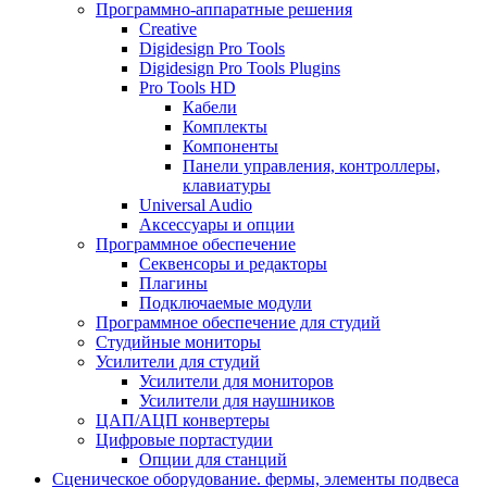
Программно-аппаратные решения
Creative
Digidesign Pro Tools
Digidesign Pro Tools Plugins
Pro Tools HD
Кабели
Комплекты
Компоненты
Панели управления, контроллеры,
клавиатуры
Universal Audio
Аксессуары и опции
Программное обеспечение
Cеквенсоры и редакторы
Плагины
Подключаемые модули
Программное обеспечение для студий
Студийные мониторы
Усилители для студий
Усилители для мониторов
Усилители для наушников
ЦАП/АЦП конвертеры
Цифровые портастудии
Опции для станций
Сценическое оборудование. фермы, элементы подвеса