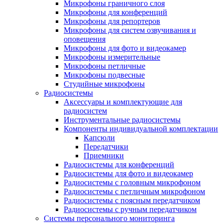
Микрофоны граничного слоя
Микрофоны для конференций
Микрофоны для репортеров
Микрофоны для систем озвучивания и
оповещения
Микрофоны для фото и видеокамер
Микрофоны измерительные
Микрофоны петличные
Микрофоны подвесные
Студийные микрофоны
Радиосистемы
Аксессуары и комплектующие для
радиосистем
Инструментальные радиосистемы
Компоненты индивидуальной комплектации
Капсюли
Передатчики
Приемники
Радиосистемы для конференций
Радиосистемы для фото и видеокамер
Радиосистемы с головным микрофоном
Радиосистемы с петличным микрофоном
Радиосистемы с поясным передатчиком
Радиосистемы с ручным передатчиком
Системы персонального мониторинга