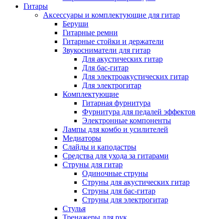
Гитары
Аксессуары и комплектующие для гитар
Беруши
Гитарные ремни
Гитарные стойки и держатели
Звукосниматели для гитар
Для акустических гитар
Для бас-гитар
Для электроакустических гитар
Для электрогитар
Комплектующие
Гитарная фурнитура
Фурнитура для педалей эффектов
Электронные компоненты
Лампы для комбо и усилителей
Медиаторы
Слайды и каподастры
Средства для ухода за гитарами
Струны для гитар
Одиночные струны
Струны для акустических гитар
Струны для бас-гитар
Струны для электрогитар
Стулья
Тренажеры для рук