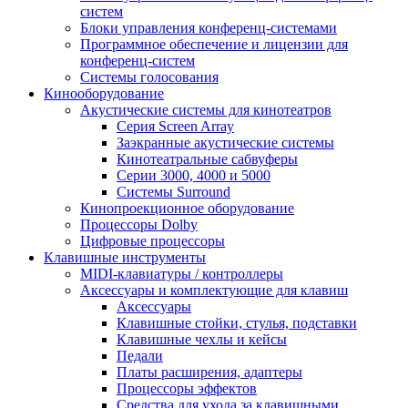
систем
Блоки управления конференц-системами
Программное обеспечение и лицензии для
конференц-систем
Системы голосования
Кинооборудование
Акустические системы для кинотеатров
Cерия Screen Array
Заэкранные акустические системы
Кинотеатральные сабвуферы
Серии 3000, 4000 и 5000
Системы Surround
Кинопроекционное оборудование
Процессоры Dolby
Цифровые процессоры
Клавишные инструменты
MIDI-клавиатуры / контроллеры
Аксессуары и комплектующие для клавиш
Аксессуары
Клавишные стойки, стулья, подставки
Клавишные чехлы и кейсы
Педали
Платы расширения, адаптеры
Процессоры эффектов
Средства для ухода за клавишными