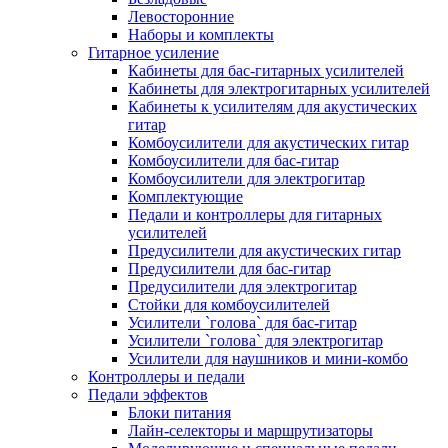
Левосторонние
Наборы и комплекты
Гитарное усиление
Кабинеты для бас-гитарных усилителей
Кабинеты для электрогитарных усилителей
Кабинеты к усилителям для акустических
гитар
Комбоусилители для акустических гитар
Комбоусилители для бас-гитар
Комбоусилители для электрогитар
Комплектующие
Педали и контроллеры для гитарных
усилителей
Предусилители для акустических гитар
Предусилители для бас-гитар
Предусилители для электрогитар
Стойки для комбоусилителей
Усилители `голова` для бас-гитар
Усилители `голова` для электрогитар
Усилители для наушников и мини-комбо
Контроллеры и педали
Педали эффектов
Блоки питания
Лайн-селекторы и маршрутизаторы