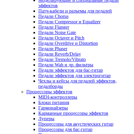
Моделирующие и специальные педали
эффектов
Патч-кабели и разъемы для педалей
Педали Chorus
Педали Compressor и Equalizer
Педали Flanger
Педали Noise Gate
Педали Octaver и Pitch
Педали Overdrive и Distortion
Педали Phaser
Педали Reverb/Delay
Педали Tremolo/Vibrato
Педали Wah и др. фильтры
Педали эффектов для бас-гитар
Педали эффектов для электрогитар
Чехлы и кейсы для педалей эффектов,
педалборды
Процессоры эффектов
MIDI-контроллеры
Блоки питания
Гармонайзеры
Карманные процессоры эффектов
Луперы
Процессоры для акустических гитар
Процессоры для бас-гитар