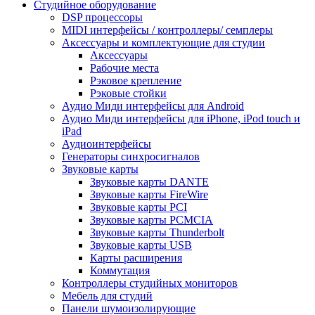
Студийное оборудование
DSP процессоры
MIDI интерфейсы / контроллеры/ семплеры
Аксессуары и комплектующие для студии
Аксессуары
Рабочие места
Рэковое крепление
Рэковые стойки
Аудио Миди интерфейсы для Android
Аудио Миди интерфейсы для iPhone, iPod touch и
iPad
Аудиоинтерфейсы
Генераторы синхросигналов
Звуковые карты
Звуковые карты DANTE
Звуковые карты FireWire
Звуковые карты PCI
Звуковые карты PCMCIA
Звуковые карты Thunderbolt
Звуковые карты USB
Карты расширения
Коммутация
Контроллеры студийных мониторов
Мебель для студий
Панели шумоизолирующие