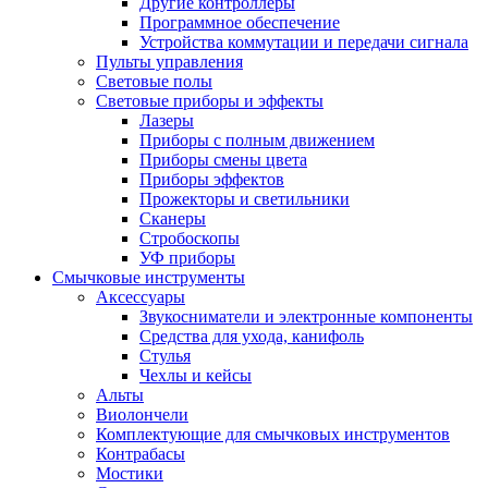
Другие контроллеры
Программное обеспечение
Устройства коммутации и передачи сигнала
Пульты управления
Световые полы
Световые приборы и эффекты
Лазеры
Приборы с полным движением
Приборы смены цвета
Приборы эффектов
Прожекторы и светильники
Сканеры
Стробоскопы
УФ приборы
Смычковые инструменты
Аксессуары
Звукосниматели и электронные компоненты
Средства для ухода, канифоль
Стулья
Чехлы и кейсы
Альты
Виолончели
Комплектующие для смычковых инструментов
Контрабасы
Мостики