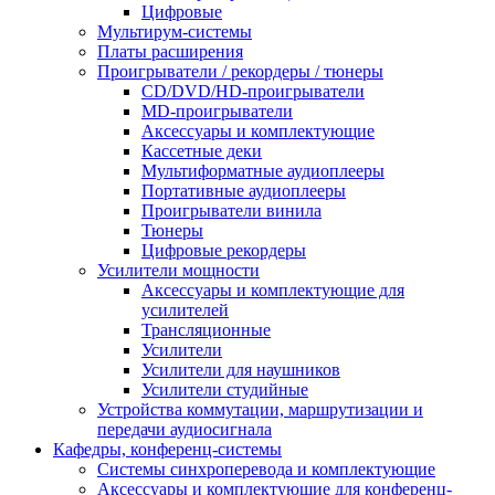
Цифровые
Мультирум-системы
Платы расширения
Проигрыватели / рекордеры / тюнеры
CD/DVD/HD-проигрыватели
MD-проигрыватели
Аксессуары и комплектующие
Кассетные деки
Мультиформатные аудиоплееры
Портативные аудиоплееры
Проигрыватели винила
Тюнеры
Цифровые рекордеры
Усилители мощности
Аксессуары и комплектующие для
усилителей
Трансляционные
Усилители
Усилители для наушников
Усилители студийные
Устройства коммутации, маршрутизации и
передачи аудиосигнала
Кафедры, конференц-системы
Cистемы синхроперевода и комплектующие
Аксессуары и комплектующие для конференц-