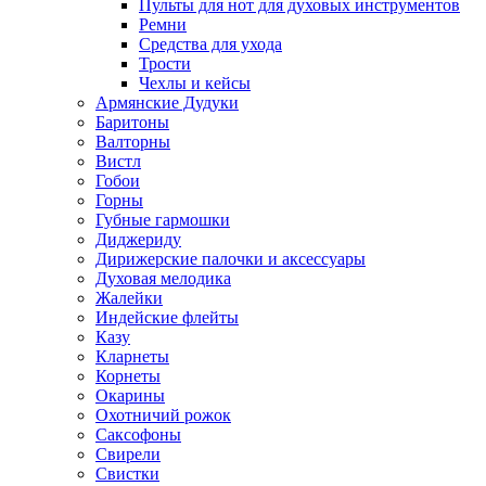
Пульты для нот для духовых инструментов
Ремни
Средства для ухода
Трости
Чехлы и кейсы
Армянские Дудуки
Баритоны
Валторны
Вистл
Гобои
Горны
Губные гармошки
Диджериду
Дирижерские палочки и аксессуары
Духовая мелодика
Жалейки
Индейские флейты
Казу
Кларнеты
Корнеты
Окарины
Охотничий рожок
Саксофоны
Свирели
Свистки