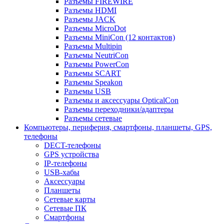
Разъемы FIREWIRE
Разъемы HDMI
Разъемы JACK
Разъемы MicroDot
Разъемы MiniCon (12 контактов)
Разъемы Multipin
Разъемы NeutriCon
Разъемы PowerCon
Разъемы SCART
Разъемы Speakon
Разъемы USB
Разъемы и аксессуары OpticalCon
Разъемы переходники/адаптеры
Разъемы сетевые
Компьютеры, периферия, смартфоны, планшеты, GPS,
телефоны
DECT-телефоны
GPS устройства
IP-телефоны
USB-хабы
Аксессуары
Планшеты
Сетевые карты
Сетевые ПК
Смартфоны