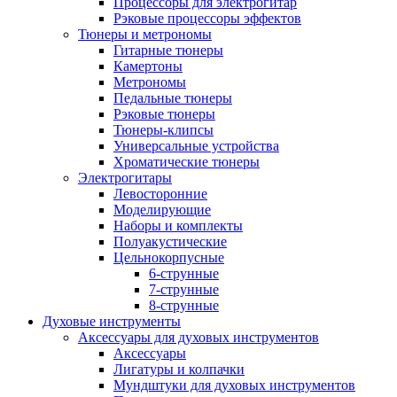
Процессоры для электрогитар
Рэковые процессоры эффектов
Тюнеры и метрономы
Гитарные тюнеры
Камертоны
Метрономы
Педальные тюнеры
Рэковые тюнеры
Тюнеры-клипсы
Универсальные устройства
Хроматические тюнеры
Электрогитары
Левосторонние
Моделирующие
Наборы и комплекты
Полуакустические
Цельнокорпусные
6-струнные
7-струнные
8-струнные
Духовые инструменты
Аксессуары для духовых инструментов
Аксессуары
Лигатуры и колпачки
Мундштуки для духовых инструментов