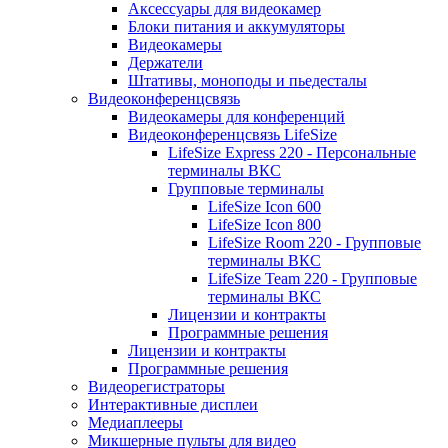
Аксессуары для видеокамер
Блоки питания и аккумуляторы
Видеокамеры
Держатели
Штативы, моноподы и пьедесталы
Видеоконференцсвязь
Видеокамеры для конференций
Видеоконференцсвязь LifeSize
LifeSize Express 220 - Персональные
терминалы ВКС
Групповые терминалы
LifeSize Icon 600
LifeSize Icon 800
LifeSize Room 220 - Групповые
терминалы ВКС
LifeSize Team 220 - Групповые
терминалы ВКС
Лицензии и контракты
Программные решения
Лицензии и контракты
Программные решения
Видеорегистраторы
Интерактивные дисплеи
Медиаплееры
Микшерные пульты для видео