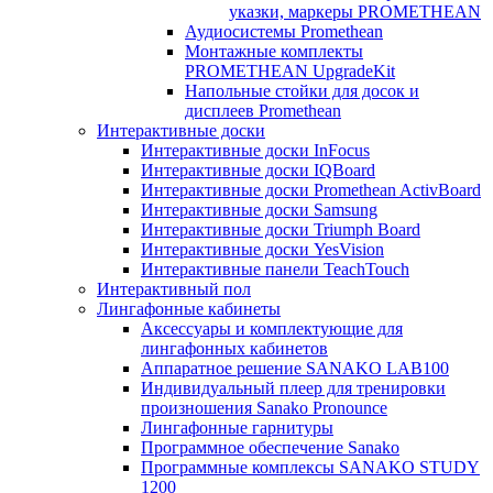
указки, маркеры PROMETHEAN
Аудиосистемы Promethean
Монтажные комплекты
PROMETHEAN UpgradeKit
Напольные стойки для досок и
дисплеев Promethean
Интерактивные доски
Интерактивные доски InFocus
Интерактивные доски IQBoard
Интерактивные доски Promethean ActivBoard
Интерактивные доски Samsung
Интерактивные доски Triumph Board
Интерактивные доски YesVision
Интерактивные панели TeachTouch
Интерактивный пол
Лингафонные кабинеты
Аксессуары и комплектующие для
лингафонных кабинетов
Аппаратное решение SANAKO LAB100
Индивидуальный плеер для тренировки
произношения Sanako Pronounce
Лингафонные гарнитуры
Программное обеспечение Sanako
Программные комплексы SANAKO STUDY
1200