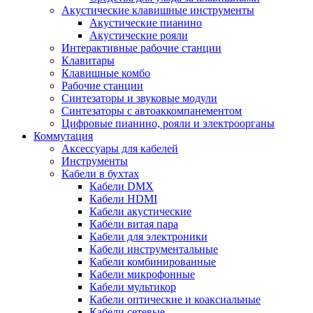
Акустические клавишные инструменты
Акустические пианино
Акустические рояли
Интерактивные рабочие станции
Клавитары
Клавишные комбо
Рабочие станции
Синтезаторы и звуковые модули
Синтезаторы с автоаккомпанементом
Цифровые пианино, рояли и электроорганы
Коммутация
Аксессуары для кабелей
Инструменты
Кабели в бухтах
Кабели DMX
Кабели HDMI
Кабели акустические
Кабели витая пара
Кабели для электроники
Кабели инструментальные
Кабели комбинированные
Кабели микрофонные
Кабели мультикор
Кабели оптические и коаксиальные
Кабели сетевые