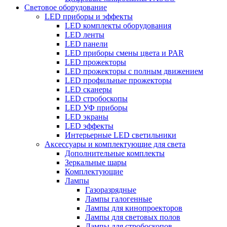
Световое оборудование
LED приборы и эффекты
LED комплекты оборудования
LED ленты
LED панели
LED приборы смены цвета и PAR
LED прожекторы
LED прожекторы с полным движением
LED профильные прожекторы
LED сканеры
LED стробоскопы
LED УФ приборы
LED экраны
LED эффекты
Интерьерные LED светильники
Аксессуары и комплектующие для света
Дополнительные комплекты
Зеркальные шары
Комплектующие
Лампы
Газоразрядные
Лампы галогенные
Лампы для кинопроекторов
Лампы для световых полов
Лампы для стробоскопов