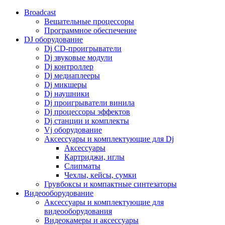
Broadcast
Вещательные процессоры
Программное обеспечение
DJ оборудование
Dj CD-проигрыватели
Dj звуковые модули
Dj контроллер
Dj медиаплееры
Dj микшеры
Dj наушники
Dj проигрыватели винила
Dj процессоры эффектов
Dj станции и комплекты
Vj оборудование
Аксессуары и комплектующие для Dj
Аксессуары
Картриджи, иглы
Слипматы
Чехлы, кейсы, сумки
Грувбоксы и компактные синтезаторы
Видеооборудование
Аксессуары и комплектующие для
видеооборудования
Видеокамеры и аксессуары