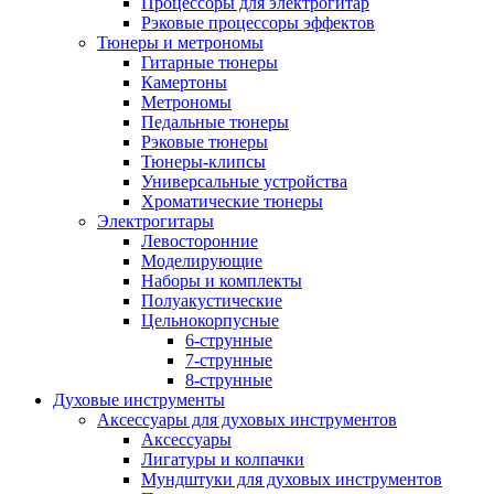
Процессоры для электрогитар
Рэковые процессоры эффектов
Тюнеры и метрономы
Гитарные тюнеры
Камертоны
Метрономы
Педальные тюнеры
Рэковые тюнеры
Тюнеры-клипсы
Универсальные устройства
Хроматические тюнеры
Электрогитары
Левосторонние
Моделирующие
Наборы и комплекты
Полуакустические
Цельнокорпусные
6-струнные
7-струнные
8-струнные
Духовые инструменты
Аксессуары для духовых инструментов
Аксессуары
Лигатуры и колпачки
Мундштуки для духовых инструментов