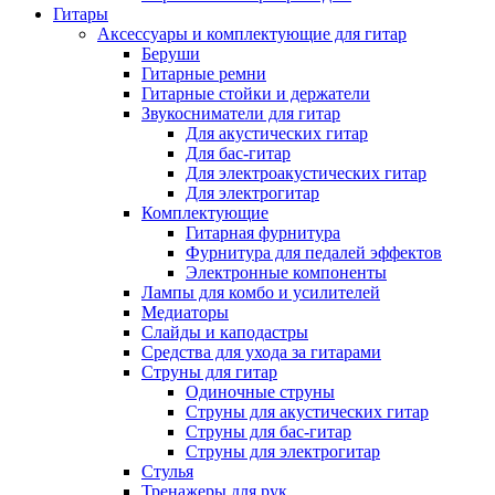
Гитары
Аксессуары и комплектующие для гитар
Беруши
Гитарные ремни
Гитарные стойки и держатели
Звукосниматели для гитар
Для акустических гитар
Для бас-гитар
Для электроакустических гитар
Для электрогитар
Комплектующие
Гитарная фурнитура
Фурнитура для педалей эффектов
Электронные компоненты
Лампы для комбо и усилителей
Медиаторы
Слайды и каподастры
Средства для ухода за гитарами
Струны для гитар
Одиночные струны
Струны для акустических гитар
Струны для бас-гитар
Струны для электрогитар
Стулья
Тренажеры для рук