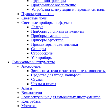
Другие контроллеры
Программное обеспечение
Устройства коммутации и передачи сигнала
Пульты управления
Световые полы
Световые приборы и эффекты
Лазеры
Приборы с полным движением
Приборы смены цвета
Приборы эффектов
Прожекторы и светильники
Сканеры
Стробоскопы
УФ приборы
Смычковые инструменты
Аксессуары
Звукосниматели и электронные компоненты
Средства для ухода, канифоль
Стулья
Чехлы и кейсы
Альты
Виолончели
Комплектующие для смычковых инструментов
Контрабасы
Мостики