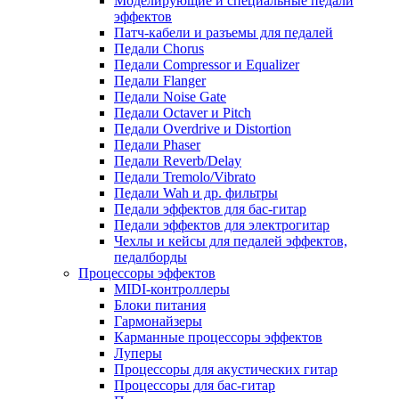
Моделирующие и специальные педали
эффектов
Патч-кабели и разъемы для педалей
Педали Chorus
Педали Compressor и Equalizer
Педали Flanger
Педали Noise Gate
Педали Octaver и Pitch
Педали Overdrive и Distortion
Педали Phaser
Педали Reverb/Delay
Педали Tremolo/Vibrato
Педали Wah и др. фильтры
Педали эффектов для бас-гитар
Педали эффектов для электрогитар
Чехлы и кейсы для педалей эффектов,
педалборды
Процессоры эффектов
MIDI-контроллеры
Блоки питания
Гармонайзеры
Карманные процессоры эффектов
Луперы
Процессоры для акустических гитар
Процессоры для бас-гитар