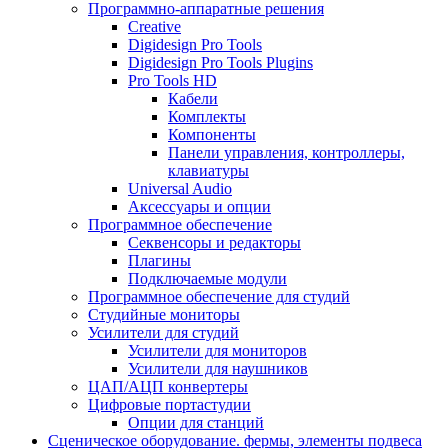
Программно-аппаратные решения
Creative
Digidesign Pro Tools
Digidesign Pro Tools Plugins
Pro Tools HD
Кабели
Комплекты
Компоненты
Панели управления, контроллеры,
клавиатуры
Universal Audio
Аксессуары и опции
Программное обеспечение
Cеквенсоры и редакторы
Плагины
Подключаемые модули
Программное обеспечение для студий
Студийные мониторы
Усилители для студий
Усилители для мониторов
Усилители для наушников
ЦАП/АЦП конвертеры
Цифровые портастудии
Опции для станций
Сценическое оборудование. фермы, элементы подвеса