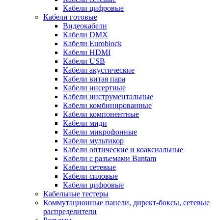
Кабели цифровые
Кабели готовые
Видеокабели
Кабели DMX
Кабели Euroblock
Кабели HDMI
Кабели USB
Кабели акустические
Кабели витая пара
Кабели инсертные
Кабели инструментальные
Кабели комбинированные
Кабели компонентные
Кабели миди
Кабели микрофонные
Кабели мультикор
Кабели оптические и коаксиальные
Кабели с разъемами Bantam
Кабели сетевые
Кабели силовые
Кабели цифровые
Кабельные тестеры
Коммутационные панели, директ-боксы, сетевые
распределители