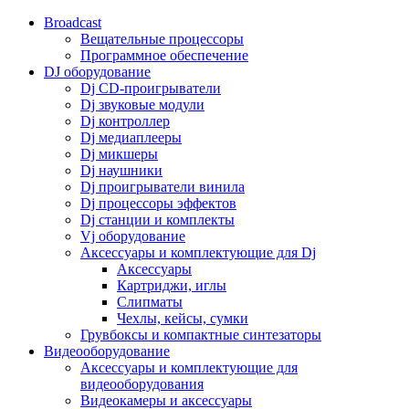
Broadcast
Вещательные процессоры
Программное обеспечение
DJ оборудование
Dj CD-проигрыватели
Dj звуковые модули
Dj контроллер
Dj медиаплееры
Dj микшеры
Dj наушники
Dj проигрыватели винила
Dj процессоры эффектов
Dj станции и комплекты
Vj оборудование
Аксессуары и комплектующие для Dj
Аксессуары
Картриджи, иглы
Слипматы
Чехлы, кейсы, сумки
Грувбоксы и компактные синтезаторы
Видеооборудование
Аксессуары и комплектующие для
видеооборудования
Видеокамеры и аксессуары