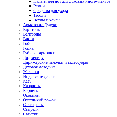
Пульты для нот для духовых инструментов
Ремни
Средства для ухода
Трости
Чехлы и кейсы
Армянские Дудуки
Баритоны
Валторны
Вистл
Гобои
Горны
Губные гармошки
Диджериду
Дирижерские палочки и аксессуары
Духовая мелодика
Жалейки
Индейские флейты
Казу
Кларнеты
Корнеты
Окарины
Охотничий рожок
Саксофоны
Свирели
Свистки