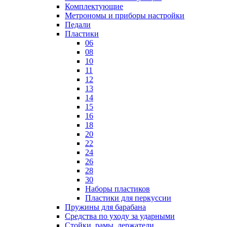
Комплектующие
Метрономы и приборы настройки
Педали
Пластики
06
08
10
11
12
13
14
15
16
18
20
22
24
26
28
30
Наборы пластиков
Пластики для перкуссии
Пружины для барабана
Средства по уходу за ударными
Стойки, рамы, держатели