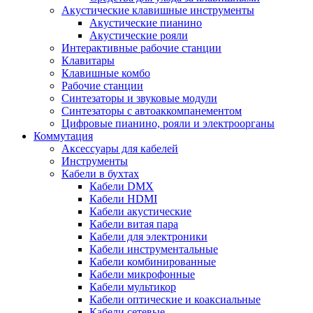
Акустические клавишные инструменты
Акустические пианино
Акустические рояли
Интерактивные рабочие станции
Клавитары
Клавишные комбо
Рабочие станции
Синтезаторы и звуковые модули
Синтезаторы с автоаккомпанементом
Цифровые пианино, рояли и электроорганы
Коммутация
Аксессуары для кабелей
Инструменты
Кабели в бухтах
Кабели DMX
Кабели HDMI
Кабели акустические
Кабели витая пара
Кабели для электроники
Кабели инструментальные
Кабели комбинированные
Кабели микрофонные
Кабели мультикор
Кабели оптические и коаксиальные
Кабели сетевые