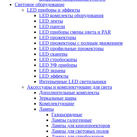
Световое оборудование
LED приборы и эффекты
LED комплекты оборудования
LED ленты
LED панели
LED приборы смены цвета и PAR
LED прожекторы
LED прожекторы с полным движением
LED профильные прожекторы
LED сканеры
LED стробоскопы
LED УФ приборы
LED экраны
LED эффекты
Интерьерные LED светильники
Аксессуары и комплектующие для света
Дополнительные комплекты
Зеркальные шары
Комплектующие
Лампы
Газоразрядные
Лампы галогенные
Лампы для кинопроекторов
Лампы для световых полов
Лампы для стробоскопов