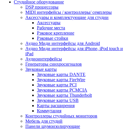
Студийное оборудование
DSP процессоры
MIDI интерфейсы / контроллеры/ семплеры
Аксессуары и комплектующие для студии
Аксессуары
Рабочие места
Рэковое крепление
Рэковые стойки
Аудио Миди интерфейсы для Android
Аудио Миди интерфейсы для iPhone, iPod touch и
iPad
Аудиоинтерфейсы
Генераторы синхросигналов
Звуковые карты
Звуковые карты DANTE
Звуковые карты FireWire
Звуковые карты PCI
Звуковые карты PCMCIA
Звуковые карты Thunderbolt
Звуковые карты USB
Карты расширения
Коммутация
Контроллеры студийных мониторов
Мебель для студий
Панели шумоизолирующие