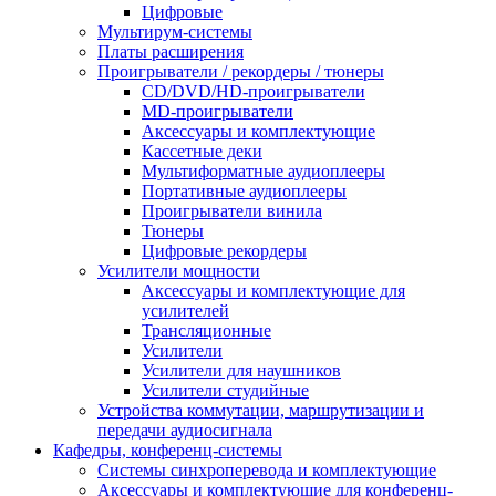
Цифровые
Мультирум-системы
Платы расширения
Проигрыватели / рекордеры / тюнеры
CD/DVD/HD-проигрыватели
MD-проигрыватели
Аксессуары и комплектующие
Кассетные деки
Мультиформатные аудиоплееры
Портативные аудиоплееры
Проигрыватели винила
Тюнеры
Цифровые рекордеры
Усилители мощности
Аксессуары и комплектующие для
усилителей
Трансляционные
Усилители
Усилители для наушников
Усилители студийные
Устройства коммутации, маршрутизации и
передачи аудиосигнала
Кафедры, конференц-системы
Cистемы синхроперевода и комплектующие
Аксессуары и комплектующие для конференц-