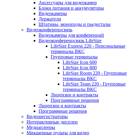
Аксессуары для видеокамер
Блоки питания и аккумуляторы
Видеокамеры
Держатели
Штативы, моноподы и пьедесталы
Видеоконференцсвязь
Видеокамеры для конференций
Видеоконференцсвязь LifeSize
LifeSize Express 220 - Персональные
терминалы ВКС
Групповые терминалы
LifeSize Icon 600
LifeSize Icon 800
LifeSize Room 220 - Групповые
терминалы ВКС
LifeSize Team 220 - Групповые
терминалы ВКС
Лицензии и контракты
Программные решения
Лицензии и контракты
Программные решения
Видеорегистраторы
Интерактивные дисплеи
Медиаплееры
Микшерные пульты для видео