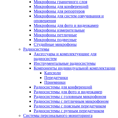
Микрофоны граничного слоя
Микрофоны для конференций
Микрофоны для репортеров
Микрофоны для систем озвучивания и
оповещения
Микрофоны для фото и видеокамер
Микрофоны измерительные
Микрофоны петличные
Микрофоны подвесные
Студийные микрофоны
Радиосистемы
Аксессуары и комплектующие для
радиосистем
Инструментальные радиосистемы
Компоненты индивидуальной комплектации
Капсюли
Передатчики
Приемники
Радиосистемы для конференций
Радиосистемы для фото и видеокамер
Радиосистемы с головным микрофоном
Радиосистемы с петличным микрофоном
Радиосистемы с поясным передатчиком
Радиосистемы с ручным передатчиком
Системы персонального мониторинга