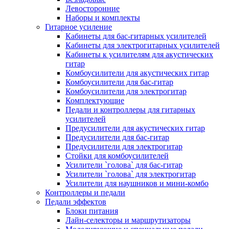
Левосторонние
Наборы и комплекты
Гитарное усиление
Кабинеты для бас-гитарных усилителей
Кабинеты для электрогитарных усилителей
Кабинеты к усилителям для акустических
гитар
Комбоусилители для акустических гитар
Комбоусилители для бас-гитар
Комбоусилители для электрогитар
Комплектующие
Педали и контроллеры для гитарных
усилителей
Предусилители для акустических гитар
Предусилители для бас-гитар
Предусилители для электрогитар
Стойки для комбоусилителей
Усилители `голова` для бас-гитар
Усилители `голова` для электрогитар
Усилители для наушников и мини-комбо
Контроллеры и педали
Педали эффектов
Блоки питания
Лайн-селекторы и маршрутизаторы