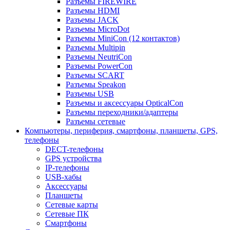
Разъемы FIREWIRE
Разъемы HDMI
Разъемы JACK
Разъемы MicroDot
Разъемы MiniCon (12 контактов)
Разъемы Multipin
Разъемы NeutriCon
Разъемы PowerCon
Разъемы SCART
Разъемы Speakon
Разъемы USB
Разъемы и аксессуары OpticalCon
Разъемы переходники/адаптеры
Разъемы сетевые
Компьютеры, периферия, смартфоны, планшеты, GPS,
телефоны
DECT-телефоны
GPS устройства
IP-телефоны
USB-хабы
Аксессуары
Планшеты
Сетевые карты
Сетевые ПК
Смартфоны