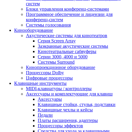
систем
Блоки управления конференц-системами
Программное обеспечение и лицензии для
конференц-систем
Системы голосования
Кинооборудование
Акустические системы для кинотеатров
Cерия Screen Array
Заэкранные акустические системы
Кинотеатральные сабвуферы
Серии 3000, 4000 и 5000
Системы Surround
Кинопроекционное оборудование
Процессоры Dolby
Цифровые процессоры
Клавишные инструменты
MIDI-клавиатуры / контроллеры
Аксессуары и комплектующие для клавиш
Аксессуары
Клавишные стойки, стулья, подставки
Клавишные чехлы и кейсы
Педали
Платы расширения, адаптеры
Процессоры эффектов
Средства для ухода за клавишными