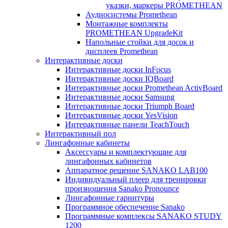
указки, маркеры PROMETHEAN
Аудиосистемы Promethean
Монтажные комплекты
PROMETHEAN UpgradeKit
Напольные стойки для досок и
дисплеев Promethean
Интерактивные доски
Интерактивные доски InFocus
Интерактивные доски IQBoard
Интерактивные доски Promethean ActivBoard
Интерактивные доски Samsung
Интерактивные доски Triumph Board
Интерактивные доски YesVision
Интерактивные панели TeachTouch
Интерактивный пол
Лингафонные кабинеты
Аксессуары и комплектующие для
лингафонных кабинетов
Аппаратное решение SANAKO LAB100
Индивидуальный плеер для тренировки
произношения Sanako Pronounce
Лингафонные гарнитуры
Программное обеспечение Sanako
Программные комплексы SANAKO STUDY
1200