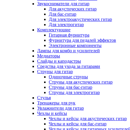
Звукосниматели для гитар
Для акустических гитар
Для бас-гитар
Для электроакустических гитар
Для электрогитар
Комплектующие
Гитарная фурнитура
Фурнитура для педалей эффектов
Электронные компоненты
Лампы для комбо и усилителей
Медиаторы
Слайды и каподастры
Средства для ухода за гитарами
Струны для гитар
Одиночные струны
Струны для акустических гитар
Струны для бас-гитар
Струны для электрогитар
Стулья
Тренажеры для рук
Увлажнители для гитар
Чехлы и кейсы
Чехлы и кейсы для акустических гитар
Чехлы и кейсы для бас-гитар
Чехлы и кейсы для гитарных усилителе