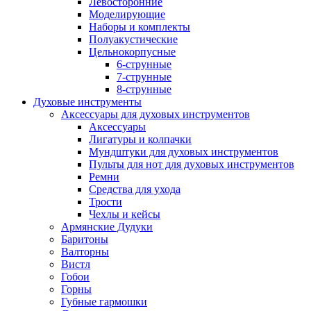
Левосторонние
Моделирующие
Наборы и комплекты
Полуакустические
Цельнокорпусные
6-струнные
7-струнные
8-струнные
Духовые инструменты
Аксессуары для духовых инструментов
Аксессуары
Лигатуры и колпачки
Мундштуки для духовых инструментов
Пульты для нот для духовых инструментов
Ремни
Средства для ухода
Трости
Чехлы и кейсы
Армянские Дудуки
Баритоны
Валторны
Вистл
Гобои
Горны
Губные гармошки