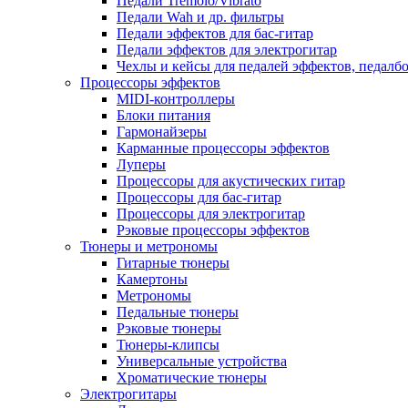
Педали Tremolo/Vibrato
Педали Wah и др. фильтры
Педали эффектов для бас-гитар
Педали эффектов для электрогитар
Чехлы и кейсы для педалей эффектов, педалб
Процессоры эффектов
MIDI-контроллеры
Блоки питания
Гармонайзеры
Карманные процессоры эффектов
Луперы
Процессоры для акустических гитар
Процессоры для бас-гитар
Процессоры для электрогитар
Рэковые процессоры эффектов
Тюнеры и метрономы
Гитарные тюнеры
Камертоны
Метрономы
Педальные тюнеры
Рэковые тюнеры
Тюнеры-клипсы
Универсальные устройства
Хроматические тюнеры
Электрогитары