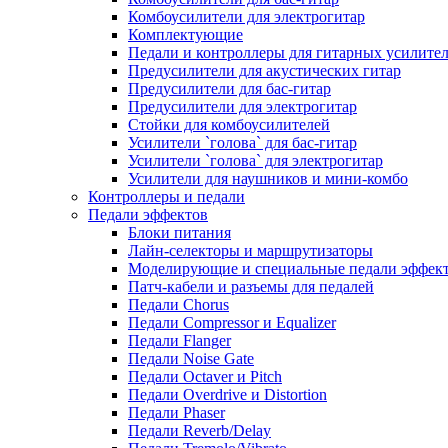
Комбоусилители для электрогитар
Комплектующие
Педали и контроллеры для гитарных усилите
Предусилители для акустических гитар
Предусилители для бас-гитар
Предусилители для электрогитар
Стойки для комбоусилителей
Усилители `голова` для бас-гитар
Усилители `голова` для электрогитар
Усилители для наушников и мини-комбо
Контроллеры и педали
Педали эффектов
Блоки питания
Лайн-селекторы и маршрутизаторы
Моделирующие и специальные педали эффек
Патч-кабели и разъемы для педалей
Педали Chorus
Педали Compressor и Equalizer
Педали Flanger
Педали Noise Gate
Педали Octaver и Pitch
Педали Overdrive и Distortion
Педали Phaser
Педали Reverb/Delay