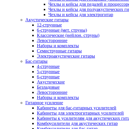
Чехлы и кейсы для педалей и процессор
Чехлы и кейсы для полуакустических ги
Чехлы и кейсы для электрогитар
Акустические гитары
12-струнные
6-струнные (мет. струны)
Классические (нейлон. струны)
Левосторонние
Наборы и комплекты
Семиструнные гитары
Электроакустические гитары
Бас-гитары
4-струнные
5-струнные
6-струнные
Акустические
Безладовые
Левосторонние
Наборы и комплекты
Гитарное усиление
Кабинеты для бас-гитарных усилителей
Кабинеты для электрогитарных усилителей
Кабинеты к усилителям для акустических гит
Комбоусилители для акустических гитар
Комбоусилители для бас-гитар