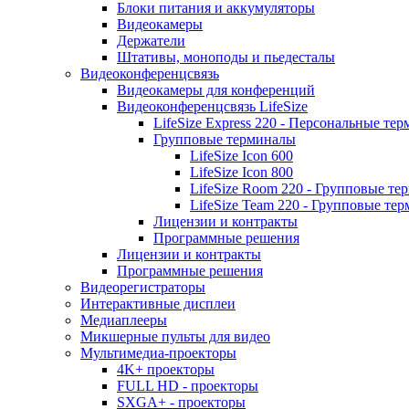
Блоки питания и аккумуляторы
Видеокамеры
Держатели
Штативы, моноподы и пьедесталы
Видеоконференцсвязь
Видеокамеры для конференций
Видеоконференцсвязь LifeSize
LifeSize Express 220 - Персональные т
Групповые терминалы
LifeSize Icon 600
LifeSize Icon 800
LifeSize Room 220 - Групповые т
LifeSize Team 220 - Групповые т
Лицензии и контракты
Программные решения
Лицензии и контракты
Программные решения
Видеорегистраторы
Интерактивные дисплеи
Медиаплееры
Микшерные пульты для видео
Мультимедиа-проекторы
4K+ проекторы
FULL HD - проекторы
SXGA+ - проекторы