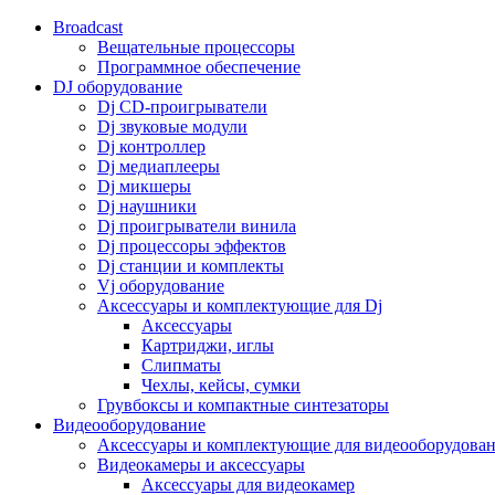
Broadcast
Вещательные процессоры
Программное обеспечение
DJ оборудование
Dj CD-проигрыватели
Dj звуковые модули
Dj контроллер
Dj медиаплееры
Dj микшеры
Dj наушники
Dj проигрыватели винила
Dj процессоры эффектов
Dj станции и комплекты
Vj оборудование
Аксессуары и комплектующие для Dj
Аксессуары
Картриджи, иглы
Слипматы
Чехлы, кейсы, сумки
Грувбоксы и компактные синтезаторы
Видеооборудование
Аксессуары и комплектующие для видеооборудова
Видеокамеры и аксессуары
Аксессуары для видеокамер