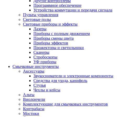
Другие контроллеры
Программное обеспечение
Устройства коммутации и передачи сигнала
Пульты управления
Световые полы
Световые приборы и эффекты
Лазеры
Приборы с полным движением
Приборы смены цвета
Приборы эффектов
Прожекторы и светильники
Сканеры
Стробоскопы
УФ приборы
Смычковые инструменты
Аксессуары
Звукосниматели и электронные компоненты
Средства для ухода, канифоль
Стулья
Чехлы и кейсы
Альты
Виолончели
Комплектующие для смычковых инструментов
Контрабасы
Мостики