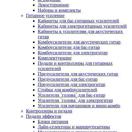
Левосторонние
Наборы и комплекты
Гитарное усиление
Кабинеты для бас-гитарных усилителей
Кабинеты для электрогитарных усилителей
Кабинеты к усилителям для акустических
гитар
Комбоусилители для акустических гитар
Комбоусилители для бас-гитар
Комбоусилители для электрогитар
Комплектующие
Педали и контроллеры для гитарных
усилителей
Предусилители для акустических гитар
Предусилители для бас-гитар
Предусилители для электрогитар
Стойки для комбоусилителей
Усилители `голова` для бас-гитар
Усилители `голова` для электрогитар
Усилители для наушников и мини-комбо
Контроллеры и педали
Педали эффектов
Блоки питания
Лайн-селекторы и маршрутизаторы