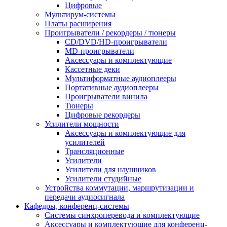
Цифровые
Мультирум-системы
Платы расширения
Проигрыватели / рекордеры / тюнеры
CD/DVD/HD-проигрыватели
MD-проигрыватели
Аксессуары и комплектующие
Кассетные деки
Мультиформатные аудиоплееры
Портативные аудиоплееры
Проигрыватели винила
Тюнеры
Цифровые рекордеры
Усилители мощности
Аксессуары и комплектующие для
усилителей
Трансляционные
Усилители
Усилители для наушников
Усилители студийные
Устройства коммутации, маршрутизации и
передачи аудиосигнала
Кафедры, конференц-системы
Cистемы синхроперевода и комплектующие
Аксессуары и комплектующие для конференц-