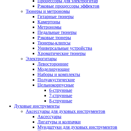
Процессоры для электрогитар
Рэковые процессоры эффектов
Тюнеры и метрономы
Гитарные тюнеры
Камертоны
Метрономы
Педальные тюнеры
Рэковые тюнеры
Тюнеры-клипсы
Универсальные устройства
Хроматические тюнеры
Электрогитары
Левосторонние
Моделирующие
Наборы и комплекты
Полуакустические
Цельнокорпусные
6-струнные
7-струнные
8-струнные
Духовые инструменты
Аксессуары для духовых инструментов
Аксессуары
Лигатуры и колпачки
Мундштуки для духовых инструментов