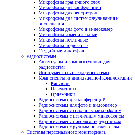
Микрофоны граничного слоя
Микрофоны для конференций
Микрофоны для репортеров
Микрофоны для систем озвучивания и
оповещения
Микрофоны для фото и видеокамер
Микрофоны измерительные
Микрофоны петличные
Микрофоны подвесные
Студийные микрофоны
Радиосистемы
Аксессуары и комплектующие для
радиосистем
Инструментальные радиосистемы
Компоненты индивидуальной комплектации
Капсюли
Передатчики
Приемники
Радиосистемы для конференций
Радиосистемы для фото и видеокамер
Радиосистемы с головным микрофоном
Радиосистемы с петличным микрофоном
Радиосистемы с поясным передатчиком
Радиосистемы с ручным передатчиком
Системы персонального мониторинга