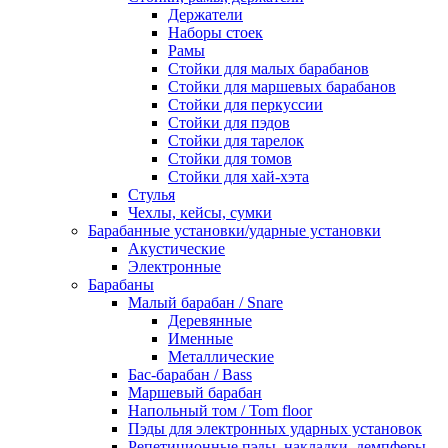
Держатели
Наборы стоек
Рамы
Стойки для малых барабанов
Стойки для маршевых барабанов
Стойки для перкуссии
Стойки для пэдов
Стойки для тарелок
Стойки для томов
Стойки для хай-хэта
Стулья
Чехлы, кейсы, сумки
Барабанные установки/ударные установки
Акустические
Электронные
Барабаны
Mалый барабан / Snare
Деревянные
Именные
Металлические
Бас-барабан / Bass
Маршевый барабан
Напольный том / Tom floor
Пэды для электронных ударных установок
Репетиционные пэды, накладки, демпферы,