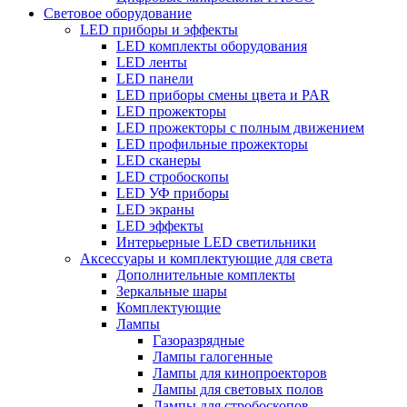
Световое оборудование
LED приборы и эффекты
LED комплекты оборудования
LED ленты
LED панели
LED приборы смены цвета и PAR
LED прожекторы
LED прожекторы с полным движением
LED профильные прожекторы
LED сканеры
LED стробоскопы
LED УФ приборы
LED экраны
LED эффекты
Интерьерные LED светильники
Аксессуары и комплектующие для света
Дополнительные комплекты
Зеркальные шары
Комплектующие
Лампы
Газоразрядные
Лампы галогенные
Лампы для кинопроекторов
Лампы для световых полов
Лампы для стробоскопов