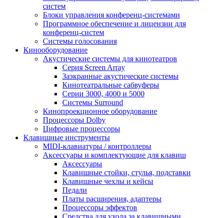
систем
Блоки управления конференц-системами
Программное обеспечение и лицензии для
конференц-систем
Системы голосования
Кинооборудование
Акустические системы для кинотеатров
Cерия Screen Array
Заэкранные акустические системы
Кинотеатральные сабвуферы
Серии 3000, 4000 и 5000
Системы Surround
Кинопроекционное оборудование
Процессоры Dolby
Цифровые процессоры
Клавишные инструменты
MIDI-клавиатуры / контроллеры
Аксессуары и комплектующие для клавиш
Аксессуары
Клавишные стойки, стулья, подставки
Клавишные чехлы и кейсы
Педали
Платы расширения, адаптеры
Процессоры эффектов
Средства для ухода за клавишными