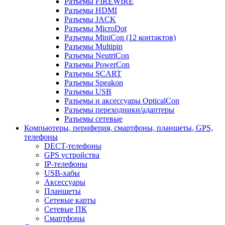
Разъемы FIREWIRE
Разъемы HDMI
Разъемы JACK
Разъемы MicroDot
Разъемы MiniCon (12 контактов)
Разъемы Multipin
Разъемы NeutriCon
Разъемы PowerCon
Разъемы SCART
Разъемы Speakon
Разъемы USB
Разъемы и аксессуары OpticalCon
Разъемы переходники/адаптеры
Разъемы сетевые
Компьютеры, периферия, смартфоны, планшеты, GPS,
телефоны
DECT-телефоны
GPS устройства
IP-телефоны
USB-хабы
Аксессуары
Планшеты
Сетевые карты
Сетевые ПК
Смартфоны