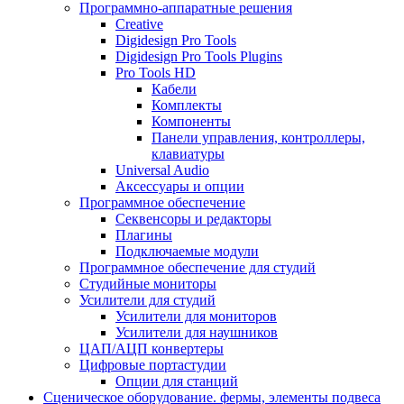
Программно-аппаратные решения
Creative
Digidesign Pro Tools
Digidesign Pro Tools Plugins
Pro Tools HD
Кабели
Комплекты
Компоненты
Панели управления, контроллеры,
клавиатуры
Universal Audio
Аксессуары и опции
Программное обеспечение
Cеквенсоры и редакторы
Плагины
Подключаемые модули
Программное обеспечение для студий
Студийные мониторы
Усилители для студий
Усилители для мониторов
Усилители для наушников
ЦАП/АЦП конвертеры
Цифровые портастудии
Опции для станций
Сценическое оборудование. фермы, элементы подвеса