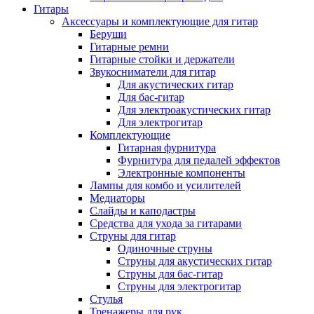
Гитары
Аксессуары и комплектующие для гитар
Беруши
Гитарные ремни
Гитарные стойки и держатели
Звукосниматели для гитар
Для акустических гитар
Для бас-гитар
Для электроакустических гитар
Для электрогитар
Комплектующие
Гитарная фурнитура
Фурнитура для педалей эффектов
Электронные компоненты
Лампы для комбо и усилителей
Медиаторы
Слайды и каподастры
Средства для ухода за гитарами
Струны для гитар
Одиночные струны
Струны для акустических гитар
Струны для бас-гитар
Струны для электрогитар
Стулья
Тренажеры для рук