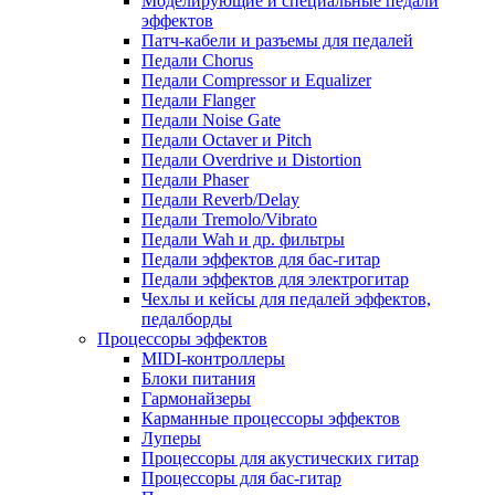
Моделирующие и специальные педали
эффектов
Патч-кабели и разъемы для педалей
Педали Chorus
Педали Compressor и Equalizer
Педали Flanger
Педали Noise Gate
Педали Octaver и Pitch
Педали Overdrive и Distortion
Педали Phaser
Педали Reverb/Delay
Педали Tremolo/Vibrato
Педали Wah и др. фильтры
Педали эффектов для бас-гитар
Педали эффектов для электрогитар
Чехлы и кейсы для педалей эффектов,
педалборды
Процессоры эффектов
MIDI-контроллеры
Блоки питания
Гармонайзеры
Карманные процессоры эффектов
Луперы
Процессоры для акустических гитар
Процессоры для бас-гитар