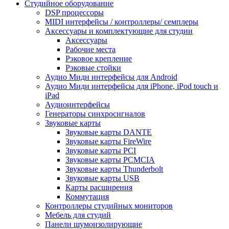
Студийное оборудование
DSP процессоры
MIDI интерфейсы / контроллеры/ семплеры
Аксессуары и комплектующие для студии
Аксессуары
Рабочие места
Рэковое крепление
Рэковые стойки
Аудио Миди интерфейсы для Android
Аудио Миди интерфейсы для iPhone, iPod touch и
iPad
Аудиоинтерфейсы
Генераторы синхросигналов
Звуковые карты
Звуковые карты DANTE
Звуковые карты FireWire
Звуковые карты PCI
Звуковые карты PCMCIA
Звуковые карты Thunderbolt
Звуковые карты USB
Карты расширения
Коммутация
Контроллеры студийных мониторов
Мебель для студий
Панели шумоизолирующие