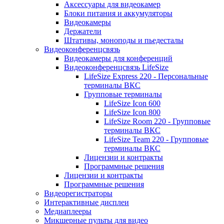
Аксессуары для видеокамер
Блоки питания и аккумуляторы
Видеокамеры
Держатели
Штативы, моноподы и пьедесталы
Видеоконференцсвязь
Видеокамеры для конференций
Видеоконференцсвязь LifeSize
LifeSize Express 220 - Персональные
терминалы ВКС
Групповые терминалы
LifeSize Icon 600
LifeSize Icon 800
LifeSize Room 220 - Групповые
терминалы ВКС
LifeSize Team 220 - Групповые
терминалы ВКС
Лицензии и контракты
Программные решения
Лицензии и контракты
Программные решения
Видеорегистраторы
Интерактивные дисплеи
Медиаплееры
Микшерные пульты для видео