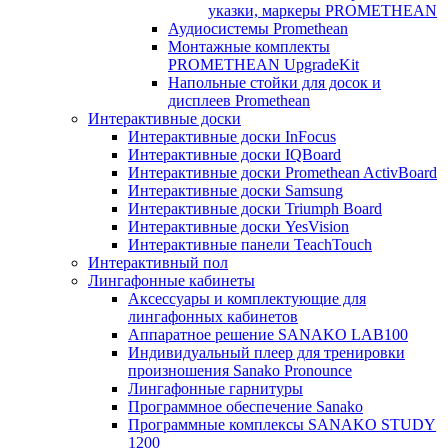
указки, маркеры PROMETHEAN
Аудиосистемы Promethean
Монтажные комплекты
PROMETHEAN UpgradeKit
Напольные стойки для досок и
дисплеев Promethean
Интерактивные доски
Интерактивные доски InFocus
Интерактивные доски IQBoard
Интерактивные доски Promethean ActivBoard
Интерактивные доски Samsung
Интерактивные доски Triumph Board
Интерактивные доски YesVision
Интерактивные панели TeachTouch
Интерактивный пол
Лингафонные кабинеты
Аксессуары и комплектующие для
лингафонных кабинетов
Аппаратное решение SANAKO LAB100
Индивидуальный плеер для тренировки
произношения Sanako Pronounce
Лингафонные гарнитуры
Программное обеспечение Sanako
Программные комплексы SANAKO STUDY
1200