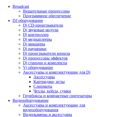
Broadcast
Вещательные процессоры
Программное обеспечение
DJ оборудование
Dj CD-проигрыватели
Dj звуковые модули
Dj контроллер
Dj медиаплееры
Dj микшеры
Dj наушники
Dj проигрыватели винила
Dj процессоры эффектов
Dj станции и комплекты
Vj оборудование
Аксессуары и комплектующие для Dj
Аксессуары
Картриджи, иглы
Слипматы
Чехлы, кейсы, сумки
Грувбоксы и компактные синтезаторы
Видеооборудование
Аксессуары и комплектующие для
видеооборудования
Видеокамеры и аксессуары