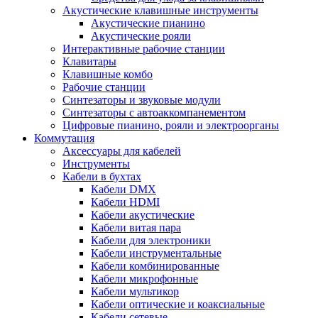
Акустические клавишные инструменты
Акустические пианино
Акустические рояли
Интерактивные рабочие станции
Клавитары
Клавишные комбо
Рабочие станции
Синтезаторы и звуковые модули
Синтезаторы с автоаккомпанементом
Цифровые пианино, рояли и электроорганы
Коммутация
Аксессуары для кабелей
Инструменты
Кабели в бухтах
Кабели DMX
Кабели HDMI
Кабели акустические
Кабели витая пара
Кабели для электроники
Кабели инструментальные
Кабели комбинированные
Кабели микрофонные
Кабели мультикор
Кабели оптические и коаксиальные
Кабели сетевые