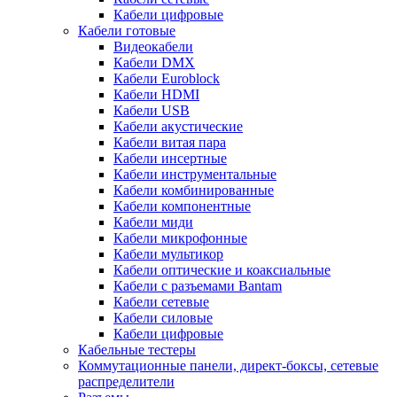
Кабели цифровые
Кабели готовые
Видеокабели
Кабели DMX
Кабели Euroblock
Кабели HDMI
Кабели USB
Кабели акустические
Кабели витая пара
Кабели инсертные
Кабели инструментальные
Кабели комбинированные
Кабели компонентные
Кабели миди
Кабели микрофонные
Кабели мультикор
Кабели оптические и коаксиальные
Кабели с разъемами Bantam
Кабели сетевые
Кабели силовые
Кабели цифровые
Кабельные тестеры
Коммутационные панели, директ-боксы, сетевые
распределители