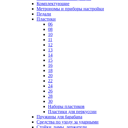
Комплектующие
Метрономы и приборы настройки
Педали
Пластики
06
08
10
11
12
13
14
15
16
18
20
22
24
26
28
30
Наборы пластиков
Пластики для перкуссии
Пружины для барабана
Средства по уходу за ударными
Стойки, рамы, держатели