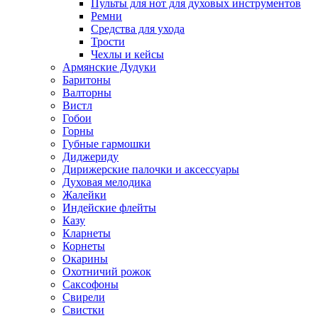
Пульты для нот для духовых инструментов
Ремни
Средства для ухода
Трости
Чехлы и кейсы
Армянские Дудуки
Баритоны
Валторны
Вистл
Гобои
Горны
Губные гармошки
Диджериду
Дирижерские палочки и аксессуары
Духовая мелодика
Жалейки
Индейские флейты
Казу
Кларнеты
Корнеты
Окарины
Охотничий рожок
Саксофоны
Свирели
Свистки