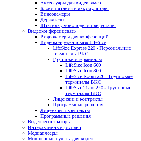
Аксессуары для видеокамер
Блоки питания и аккумуляторы
Видеокамеры
Держатели
Штативы, моноподы и пьедесталы
Видеоконференцсвязь
Видеокамеры для конференций
Видеоконференцсвязь LifeSize
LifeSize Express 220 - Персональные
терминалы ВКС
Групповые терминалы
LifeSize Icon 600
LifeSize Icon 800
LifeSize Room 220 - Групповые
терминалы ВКС
LifeSize Team 220 - Групповые
терминалы ВКС
Лицензии и контракты
Программные решения
Лицензии и контракты
Программные решения
Видеорегистраторы
Интерактивные дисплеи
Медиаплееры
Микшерные пульты для видео