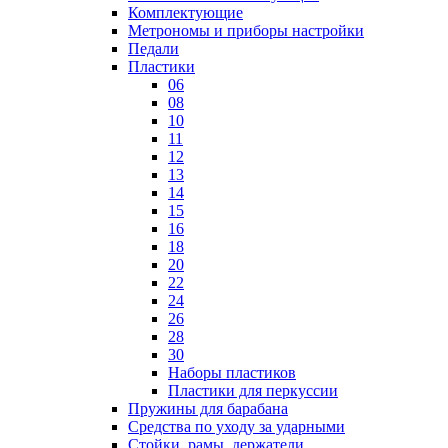
Комплектующие
Метрономы и приборы настройки
Педали
Пластики
06
08
10
11
12
13
14
15
16
18
20
22
24
26
28
30
Наборы пластиков
Пластики для перкуссии
Пружины для барабана
Средства по уходу за ударными
Стойки, рамы, держатели