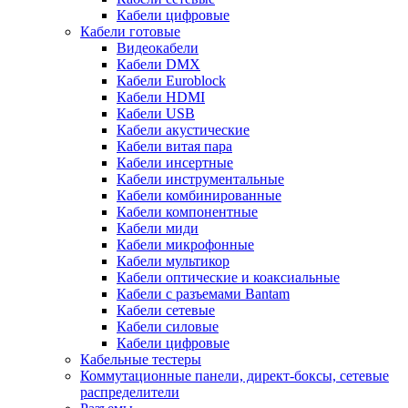
Кабели цифровые
Кабели готовые
Видеокабели
Кабели DMX
Кабели Euroblock
Кабели HDMI
Кабели USB
Кабели акустические
Кабели витая пара
Кабели инсертные
Кабели инструментальные
Кабели комбинированные
Кабели компонентные
Кабели миди
Кабели микрофонные
Кабели мультикор
Кабели оптические и коаксиальные
Кабели с разъемами Bantam
Кабели сетевые
Кабели силовые
Кабели цифровые
Кабельные тестеры
Коммутационные панели, директ-боксы, сетевые
распределители