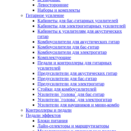
Левосторонние
Наборы и комплекты
Гитарное усиление
Кабинеты для бас-гитарных усилителей
Кабинеты для электрогитарных усилителей
Кабинеты к усилителям для акустических
гитар
Комбоусилители для акустических гитар
Комбоусилители для бас-гитар
Комбоусилители для электрогитар
Комплектующие
Педали и контроллеры для гитарных
усилителей
Предусилители для акустических гитар
Предусилители для бас-гитар
Предусилители для электрогитар
Стойки для комбоусилителей
Усилители `голова` для бас-гитар
Усилители `голова` для электрогитар
Усилители для наушников и мини-комбо
Контроллеры и педали
Педали эффектов
Блоки питания
Лайн-селекторы и маршрутизаторы