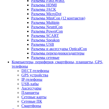
Разъемы FIREWIRE
Разъемы HDMI
Разъемы JACK
Разъемы MicroDot
Разъемы MiniCon (12 контактов)
Разъемы Multipin
Разъемы NeutriCon
Разъемы PowerCon
Разъемы SCART
Разъемы Speakon
Разъемы USB
Разъемы и аксессуары OpticalCon
Разъемы переходники/адаптеры
Разъемы сетевые
Компьютеры, периферия, смартфоны, планшеты, GPS,
телефоны
DECT-телефоны
GPS устройства
IP-телефоны
USB-хабы
Аксессуары
Планшеты
Сетевые карты
Сетевые ПК
Смартфоны