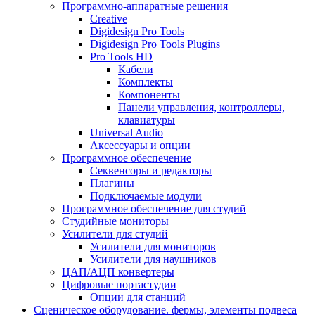
Программно-аппаратные решения
Creative
Digidesign Pro Tools
Digidesign Pro Tools Plugins
Pro Tools HD
Кабели
Комплекты
Компоненты
Панели управления, контроллеры,
клавиатуры
Universal Audio
Аксессуары и опции
Программное обеспечение
Cеквенсоры и редакторы
Плагины
Подключаемые модули
Программное обеспечение для студий
Студийные мониторы
Усилители для студий
Усилители для мониторов
Усилители для наушников
ЦАП/АЦП конвертеры
Цифровые портастудии
Опции для станций
Сценическое оборудование. фермы, элементы подвеса