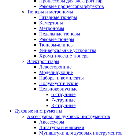
Процессоры для электрогитар
Рэковые процессоры эффектов
Тюнеры и метрономы
Гитарные тюнеры
Камертоны
Метрономы
Педальные тюнеры
Рэковые тюнеры
Тюнеры-клипсы
Универсальные устройства
Хроматические тюнеры
Электрогитары
Левосторонние
Моделирующие
Наборы и комплекты
Полуакустические
Цельнокорпусные
6-струнные
7-струнные
8-струнные
Духовые инструменты
Аксессуары для духовых инструментов
Аксессуары
Лигатуры и колпачки
Мундштуки для духовых инструментов