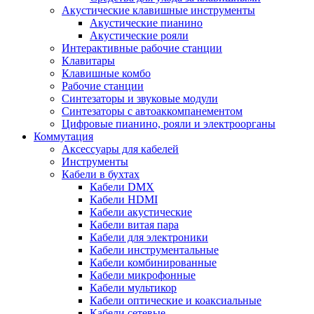
Акустические клавишные инструменты
Акустические пианино
Акустические рояли
Интерактивные рабочие станции
Клавитары
Клавишные комбо
Рабочие станции
Синтезаторы и звуковые модули
Синтезаторы с автоаккомпанементом
Цифровые пианино, рояли и электроорганы
Коммутация
Аксессуары для кабелей
Инструменты
Кабели в бухтах
Кабели DMX
Кабели HDMI
Кабели акустические
Кабели витая пара
Кабели для электроники
Кабели инструментальные
Кабели комбинированные
Кабели микрофонные
Кабели мультикор
Кабели оптические и коаксиальные
Кабели сетевые