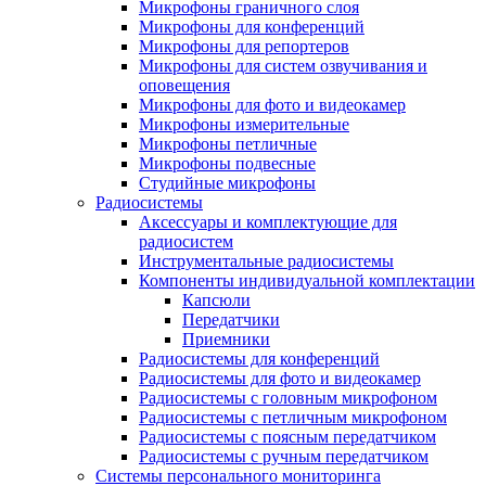
Микрофоны граничного слоя
Микрофоны для конференций
Микрофоны для репортеров
Микрофоны для систем озвучивания и
оповещения
Микрофоны для фото и видеокамер
Микрофоны измерительные
Микрофоны петличные
Микрофоны подвесные
Студийные микрофоны
Радиосистемы
Аксессуары и комплектующие для
радиосистем
Инструментальные радиосистемы
Компоненты индивидуальной комплектации
Капсюли
Передатчики
Приемники
Радиосистемы для конференций
Радиосистемы для фото и видеокамер
Радиосистемы с головным микрофоном
Радиосистемы с петличным микрофоном
Радиосистемы с поясным передатчиком
Радиосистемы с ручным передатчиком
Системы персонального мониторинга