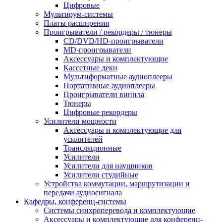
Цифровые
Мультирум-системы
Платы расширения
Проигрыватели / рекордеры / тюнеры
CD/DVD/HD-проигрыватели
MD-проигрыватели
Аксессуары и комплектующие
Кассетные деки
Мультиформатные аудиоплееры
Портативные аудиоплееры
Проигрыватели винила
Тюнеры
Цифровые рекордеры
Усилители мощности
Аксессуары и комплектующие для
усилителей
Трансляционные
Усилители
Усилители для наушников
Усилители студийные
Устройства коммутации, маршрутизации и
передачи аудиосигнала
Кафедры, конференц-системы
Cистемы синхроперевода и комплектующие
Аксессуары и комплектующие для конференц-