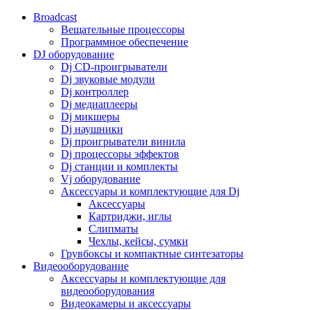
Broadcast
Вещательные процессоры
Программное обеспечение
DJ оборудование
Dj CD-проигрыватели
Dj звуковые модули
Dj контроллер
Dj медиаплееры
Dj микшеры
Dj наушники
Dj проигрыватели винила
Dj процессоры эффектов
Dj станции и комплекты
Vj оборудование
Аксессуары и комплектующие для Dj
Аксессуары
Картриджи, иглы
Слипматы
Чехлы, кейсы, сумки
Грувбоксы и компактные синтезаторы
Видеооборудование
Аксессуары и комплектующие для
видеооборудования
Видеокамеры и аксессуары