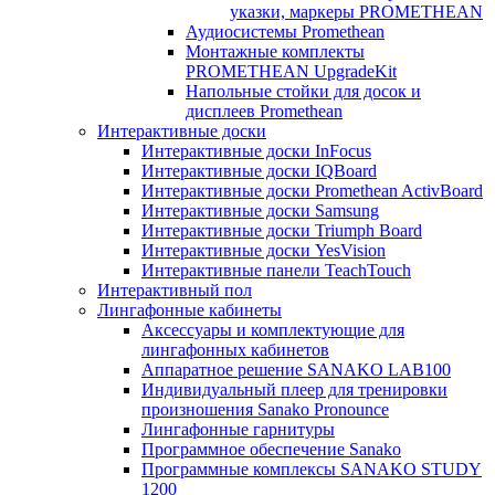
указки, маркеры PROMETHEAN
Аудиосистемы Promethean
Монтажные комплекты
PROMETHEAN UpgradeKit
Напольные стойки для досок и
дисплеев Promethean
Интерактивные доски
Интерактивные доски InFocus
Интерактивные доски IQBoard
Интерактивные доски Promethean ActivBoard
Интерактивные доски Samsung
Интерактивные доски Triumph Board
Интерактивные доски YesVision
Интерактивные панели TeachTouch
Интерактивный пол
Лингафонные кабинеты
Аксессуары и комплектующие для
лингафонных кабинетов
Аппаратное решение SANAKO LAB100
Индивидуальный плеер для тренировки
произношения Sanako Pronounce
Лингафонные гарнитуры
Программное обеспечение Sanako
Программные комплексы SANAKO STUDY
1200