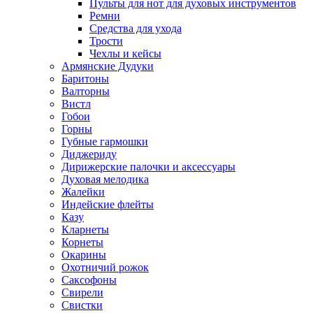
Пульты для нот для духовых инструментов
Ремни
Средства для ухода
Трости
Чехлы и кейсы
Армянские Дудуки
Баритоны
Валторны
Вистл
Гобои
Горны
Губные гармошки
Диджериду
Дирижерские палочки и аксессуары
Духовая мелодика
Жалейки
Индейские флейты
Казу
Кларнеты
Корнеты
Окарины
Охотничий рожок
Саксофоны
Свирели
Свистки