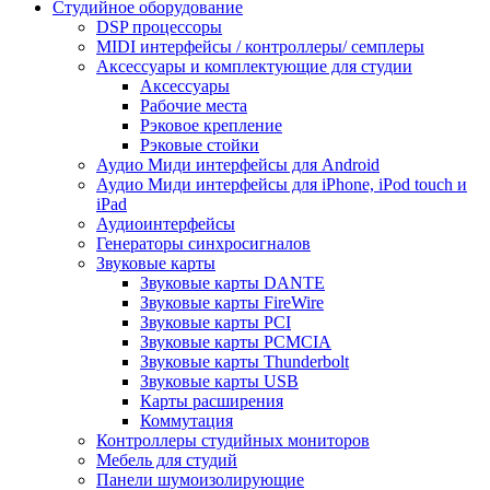
Студийное оборудование
DSP процессоры
MIDI интерфейсы / контроллеры/ семплеры
Аксессуары и комплектующие для студии
Аксессуары
Рабочие места
Рэковое крепление
Рэковые стойки
Аудио Миди интерфейсы для Android
Аудио Миди интерфейсы для iPhone, iPod touch и
iPad
Аудиоинтерфейсы
Генераторы синхросигналов
Звуковые карты
Звуковые карты DANTE
Звуковые карты FireWire
Звуковые карты PCI
Звуковые карты PCMCIA
Звуковые карты Thunderbolt
Звуковые карты USB
Карты расширения
Коммутация
Контроллеры студийных мониторов
Мебель для студий
Панели шумоизолирующие