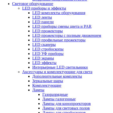
Световое оборудование
LED приборы и эффекты
LED комплекты оборудования
LED ленты
LED панели
LED приборы смены цвета и PAR
LED прожекторы
LED прожекторы с полным движением
LED профильные прожекторы
LED сканеры
LED стробоскопы
LED УФ приборы
LED экраны
LED эффекты
Интерьерные LED светильники
Аксессуары и комплектующие для света
Дополнительные комплекты
Зеркальные шары
Комплектующие
Лампы
Газоразрядные
Лампы галогенные
Лампы для кинопроекторов
Лампы для световых полов
Лампы для стробоскопов