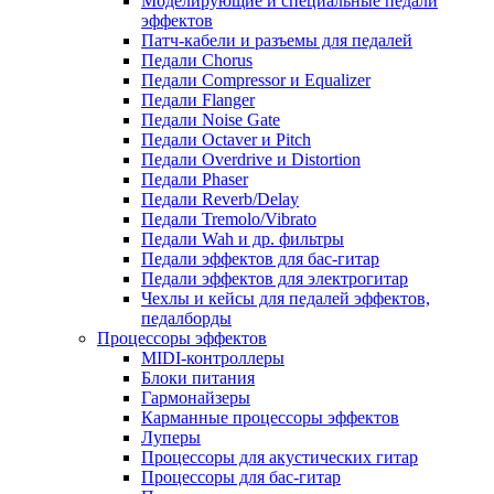
Моделирующие и специальные педали
эффектов
Патч-кабели и разъемы для педалей
Педали Chorus
Педали Compressor и Equalizer
Педали Flanger
Педали Noise Gate
Педали Octaver и Pitch
Педали Overdrive и Distortion
Педали Phaser
Педали Reverb/Delay
Педали Tremolo/Vibrato
Педали Wah и др. фильтры
Педали эффектов для бас-гитар
Педали эффектов для электрогитар
Чехлы и кейсы для педалей эффектов,
педалборды
Процессоры эффектов
MIDI-контроллеры
Блоки питания
Гармонайзеры
Карманные процессоры эффектов
Луперы
Процессоры для акустических гитар
Процессоры для бас-гитар