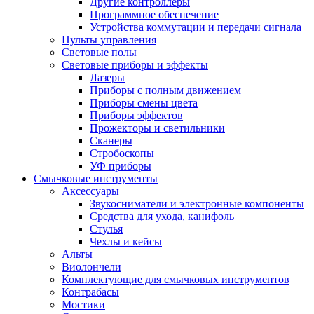
Другие контроллеры
Программное обеспечение
Устройства коммутации и передачи сигнала
Пульты управления
Световые полы
Световые приборы и эффекты
Лазеры
Приборы с полным движением
Приборы смены цвета
Приборы эффектов
Прожекторы и светильники
Сканеры
Стробоскопы
УФ приборы
Смычковые инструменты
Аксессуары
Звукосниматели и электронные компоненты
Средства для ухода, канифоль
Стулья
Чехлы и кейсы
Альты
Виолончели
Комплектующие для смычковых инструментов
Контрабасы
Мостики