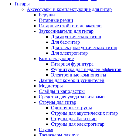
Гитары
Аксессуары и комплектующие для гитар
Беруши
Гитарные ремни
Гитарные стойки и держатели
Звукосниматели для гитар
Для акустических гитар
Для бас-гитар
Для электроакустических гитар
Для электрогитар
Комплектующие
Гитарная фурнитура
Фурнитура для педалей эффектов
Электронные компоненты
Лампы для комбо и усилителей
Медиаторы
Слайды и каподастры
Средства для ухода за гитарами
Струны для гитар
Одиночные струны
Струны для акустических гитар
Струны для бас-гитар
Струны для электрогитар
Стулья
Тренажеры для рук