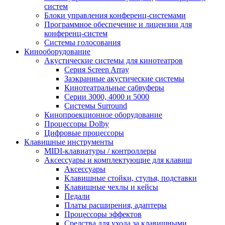
систем
Блоки управления конференц-системами
Программное обеспечение и лицензии для
конференц-систем
Системы голосования
Кинооборудование
Акустические системы для кинотеатров
Cерия Screen Array
Заэкранные акустические системы
Кинотеатральные сабвуферы
Серии 3000, 4000 и 5000
Системы Surround
Кинопроекционное оборудование
Процессоры Dolby
Цифровые процессоры
Клавишные инструменты
MIDI-клавиатуры / контроллеры
Аксессуары и комплектующие для клавиш
Аксессуары
Клавишные стойки, стулья, подставки
Клавишные чехлы и кейсы
Педали
Платы расширения, адаптеры
Процессоры эффектов
Средства для ухода за клавишными