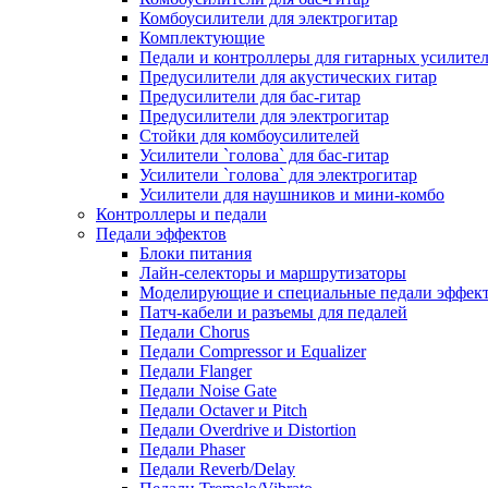
Комбоусилители для электрогитар
Комплектующие
Педали и контроллеры для гитарных усилите
Предусилители для акустических гитар
Предусилители для бас-гитар
Предусилители для электрогитар
Стойки для комбоусилителей
Усилители `голова` для бас-гитар
Усилители `голова` для электрогитар
Усилители для наушников и мини-комбо
Контроллеры и педали
Педали эффектов
Блоки питания
Лайн-селекторы и маршрутизаторы
Моделирующие и специальные педали эффек
Патч-кабели и разъемы для педалей
Педали Chorus
Педали Compressor и Equalizer
Педали Flanger
Педали Noise Gate
Педали Octaver и Pitch
Педали Overdrive и Distortion
Педали Phaser
Педали Reverb/Delay