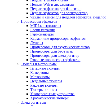
Педали Tremolo/Vibrato
Педали Wah и др. фильтры
Педали эффектов для бас-гитар
Педали эффектов для электрогитар
Чехлы и кейсы для педалей эффектов, педалб
Процессоры эффектов
MIDI-контроллеры
Блоки питания
Гармонайзеры
Карманные процессоры эффектов
Луперы
Процессоры для акустических гитар
Процессоры для бас-гитар
Процессоры для электрогитар
Рэковые процессоры эффектов
Тюнеры и метрономы
Гитарные тюнеры
Камертоны
Метрономы
Педальные тюнеры
Рэковые тюнеры
Тюнеры-клипсы
Универсальные устройства
Хроматические тюнеры
Электрогитары