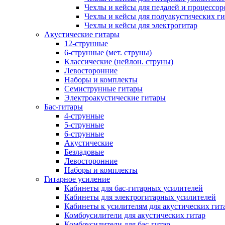
Чехлы и кейсы для педалей и процессор
Чехлы и кейсы для полуакустических ги
Чехлы и кейсы для электрогитар
Акустические гитары
12-струнные
6-струнные (мет. струны)
Классические (нейлон. струны)
Левосторонние
Наборы и комплекты
Семиструнные гитары
Электроакустические гитары
Бас-гитары
4-струнные
5-струнные
6-струнные
Акустические
Безладовые
Левосторонние
Наборы и комплекты
Гитарное усиление
Кабинеты для бас-гитарных усилителей
Кабинеты для электрогитарных усилителей
Кабинеты к усилителям для акустических гит
Комбоусилители для акустических гитар
Комбоусилители для бас-гитар