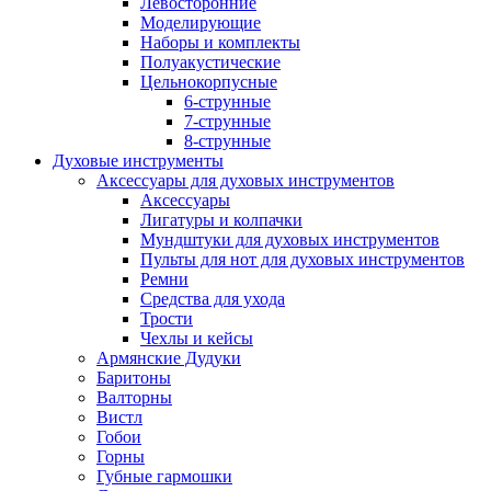
Левосторонние
Моделирующие
Наборы и комплекты
Полуакустические
Цельнокорпусные
6-струнные
7-струнные
8-струнные
Духовые инструменты
Аксессуары для духовых инструментов
Аксессуары
Лигатуры и колпачки
Мундштуки для духовых инструментов
Пульты для нот для духовых инструментов
Ремни
Средства для ухода
Трости
Чехлы и кейсы
Армянские Дудуки
Баритоны
Валторны
Вистл
Гобои
Горны
Губные гармошки