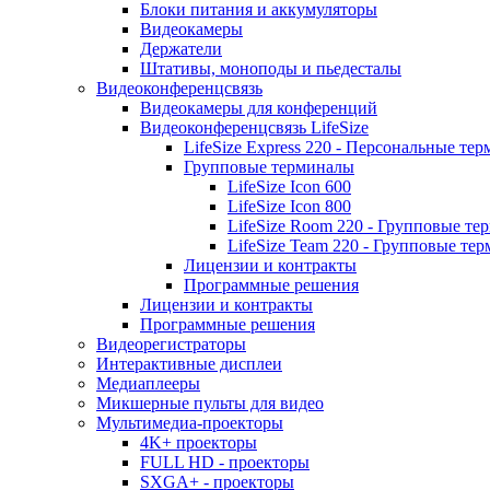
Блоки питания и аккумуляторы
Видеокамеры
Держатели
Штативы, моноподы и пьедесталы
Видеоконференцсвязь
Видеокамеры для конференций
Видеоконференцсвязь LifeSize
LifeSize Express 220 - Персональные т
Групповые терминалы
LifeSize Icon 600
LifeSize Icon 800
LifeSize Room 220 - Групповые т
LifeSize Team 220 - Групповые т
Лицензии и контракты
Программные решения
Лицензии и контракты
Программные решения
Видеорегистраторы
Интерактивные дисплеи
Медиаплееры
Микшерные пульты для видео
Мультимедиа-проекторы
4K+ проекторы
FULL HD - проекторы
SXGA+ - проекторы