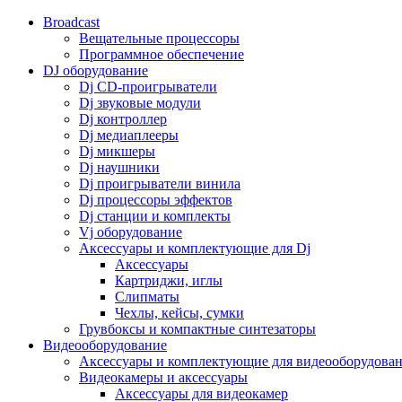
Broadcast
Вещательные процессоры
Программное обеспечение
DJ оборудование
Dj CD-проигрыватели
Dj звуковые модули
Dj контроллер
Dj медиаплееры
Dj микшеры
Dj наушники
Dj проигрыватели винила
Dj процессоры эффектов
Dj станции и комплекты
Vj оборудование
Аксессуары и комплектующие для Dj
Аксессуары
Картриджи, иглы
Слипматы
Чехлы, кейсы, сумки
Грувбоксы и компактные синтезаторы
Видеооборудование
Аксессуары и комплектующие для видеооборудова
Видеокамеры и аксессуары
Аксессуары для видеокамер