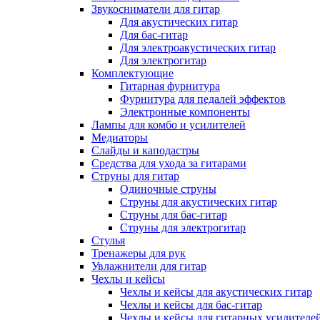
Звукосниматели для гитар
Для акустических гитар
Для бас-гитар
Для электроакустических гитар
Для электрогитар
Комплектующие
Гитарная фурнитура
Фурнитура для педалей эффектов
Электронные компоненты
Лампы для комбо и усилителей
Медиаторы
Слайды и каподастры
Средства для ухода за гитарами
Струны для гитар
Одиночные струны
Струны для акустических гитар
Струны для бас-гитар
Струны для электрогитар
Стулья
Тренажеры для рук
Увлажнители для гитар
Чехлы и кейсы
Чехлы и кейсы для акустических гитар
Чехлы и кейсы для бас-гитар
Чехлы и кейсы для гитарных усилителе