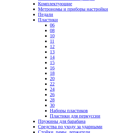
Комплектующие
Метрономы и приборы настройки
Педали
Пластики
06
08
10
11
12
13
14
15
16
18
20
22
24
26
28
30
Наборы пластиков
Пластики для перкуссии
Пружины для барабана
Средства по уходу за ударными
Стойки, рамы, держатели