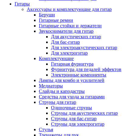
Гитары
Аксессуары и комплектующие для гитар
Беруши
Гитарные ремни
Гитарные стойки и держатели
Звукосниматели для гитар
Для акустических гитар
Для бас-гитар
Для электроакустических гитар
Для электрогитар
Комплектующие
Гитарная фурнитура
Фурнитура для педалей эффектов
Электронные компоненты
Лампы для комбо и усилителей
Медиаторы
Слайды и каподастры
Средства для ухода за гитарами
Струны для гитар
Одиночные струны
Струны для акустических гитар
Струны для бас-гитар
Струны для электрогитар
Стулья
Тренажеры для рук