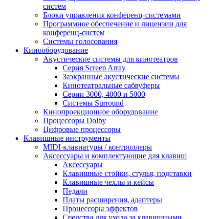
систем
Блоки управления конференц-системами
Программное обеспечение и лицензии для
конференц-систем
Системы голосования
Кинооборудование
Акустические системы для кинотеатров
Cерия Screen Array
Заэкранные акустические системы
Кинотеатральные сабвуферы
Серии 3000, 4000 и 5000
Системы Surround
Кинопроекционное оборудование
Процессоры Dolby
Цифровые процессоры
Клавишные инструменты
MIDI-клавиатуры / контроллеры
Аксессуары и комплектующие для клавиш
Аксессуары
Клавишные стойки, стулья, подставки
Клавишные чехлы и кейсы
Педали
Платы расширения, адаптеры
Процессоры эффектов
Средства для ухода за клавишными