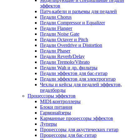
Моделирующие и специальные педали
эффектов
Патч-кабели и разъемы для педалей
Педали Chorus
Педали Compressor и Equalizer
Педали Flanger
Педали Noise Gate
Педали Octaver и Pitch
Педали Overdrive и Distortion
Педали Phaser
Педали Reverb/Delay
Педали Tremolo/Vibrato
Педали Wah и др. фильтры
Педали эффектов для бас-гитар
Педали эффектов для электрогитар
Чехлы и кейсы для педалей эффектов,
педалборды
Процессоры эффектов
MIDI-контроллеры
Блоки питания
Гармонайзеры
Карманные процессоры эффектов
Луперы
Процессоры для акустических гитар
Процессоры для бас-гитар