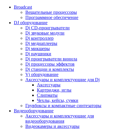
Broadcast
Вещательные процессоры
Программное обеспечение
DJ оборудование
Dj CD-проигрыватели
Dj звуковые модули
Dj контроллер
Dj медиаплееры
Dj микшеры
Dj наушники
Dj проигрыватели винила
Dj процессоры эффектов
Dj станции и комплекты
Vj оборудование
Аксессуары и комплектующие для Dj
Аксессуары
Картриджи, иглы
Слипматы
Чехлы, кейсы, сумки
Грувбоксы и компактные синтезаторы
Видеооборудование
Аксессуары и комплектующие для
видеооборудования
Видеокамеры и аксессуары