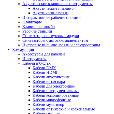
Акустические клавишные инструменты
Акустические пианино
Акустические рояли
Интерактивные рабочие станции
Клавитары
Клавишные комбо
Рабочие станции
Синтезаторы и звуковые модули
Синтезаторы с автоаккомпанементом
Цифровые пианино, рояли и электроорганы
Коммутация
Аксессуары для кабелей
Инструменты
Кабели в бухтах
Кабели DMX
Кабели HDMI
Кабели акустические
Кабели витая пара
Кабели для электроники
Кабели инструментальные
Кабели комбинированные
Кабели микрофонные
Кабели мультикор
Кабели оптические и коаксиальные
Кабели сетевые