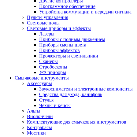
Другие контроллеры
Программное обеспечение
Устройства коммутации и передачи сигнала
Пульты управления
Световые полы
Световые приборы и эффекты
Лазеры
Приборы с полным движением
Приборы смены цвета
Приборы эффектов
Прожекторы и светильники
Сканеры
Стробоскопы
УФ приборы
Смычковые инструменты
Аксессуары
Звукосниматели и электронные компоненты
Средства для ухода, канифоль
Стулья
Чехлы и кейсы
Альты
Виолончели
Комплектующие для смычковых инструментов
Контрабасы
Мостики