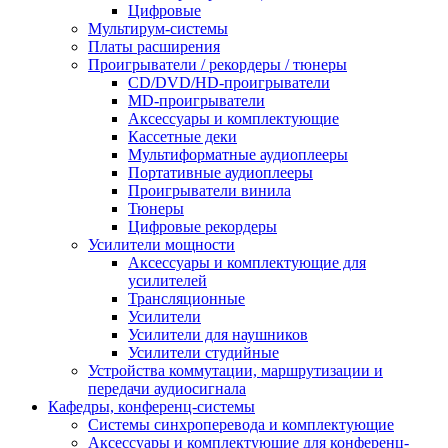
Цифровые
Мультирум-системы
Платы расширения
Проигрыватели / рекордеры / тюнеры
CD/DVD/HD-проигрыватели
MD-проигрыватели
Аксессуары и комплектующие
Кассетные деки
Мультиформатные аудиоплееры
Портативные аудиоплееры
Проигрыватели винила
Тюнеры
Цифровые рекордеры
Усилители мощности
Аксессуары и комплектующие для
усилителей
Трансляционные
Усилители
Усилители для наушников
Усилители студийные
Устройства коммутации, маршрутизации и
передачи аудиосигнала
Кафедры, конференц-системы
Cистемы синхроперевода и комплектующие
Аксессуары и комплектующие для конференц-