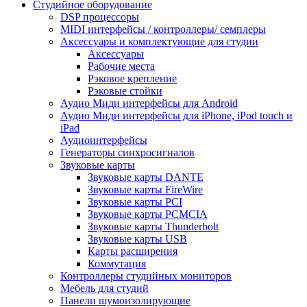
Студийное оборудование
DSP процессоры
MIDI интерфейсы / контроллеры/ семплеры
Аксессуары и комплектующие для студии
Аксессуары
Рабочие места
Рэковое крепление
Рэковые стойки
Аудио Миди интерфейсы для Android
Аудио Миди интерфейсы для iPhone, iPod touch и
iPad
Аудиоинтерфейсы
Генераторы синхросигналов
Звуковые карты
Звуковые карты DANTE
Звуковые карты FireWire
Звуковые карты PCI
Звуковые карты PCMCIA
Звуковые карты Thunderbolt
Звуковые карты USB
Карты расширения
Коммутация
Контроллеры студийных мониторов
Мебель для студий
Панели шумоизолирующие