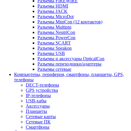
Разъемы FIREWIRE
Разъемы HDMI
Разъемы JACK
Разъемы MicroDot
Разъемы MiniCon (12 контактов)
Разъемы Multipin
Разъемы NeutriCon
Разъемы PowerCon
Разъемы SCART
Разъемы Speakon
Разъемы USB
Разъемы и аксессуары OpticalCon
Разъемы переходники/адаптеры
Разъемы сетевые
Компьютеры, периферия, смартфоны, планшеты, GPS,
телефоны
DECT-телефоны
GPS устройства
IP-телефоны
USB-хабы
Аксессуары
Планшеты
Сетевые карты
Сетевые ПК
Смартфоны