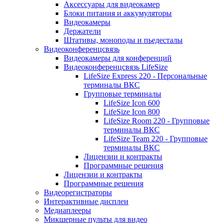
Аксессуары для видеокамер
Блоки питания и аккумуляторы
Видеокамеры
Держатели
Штативы, моноподы и пьедесталы
Видеоконференцсвязь
Видеокамеры для конференций
Видеоконференцсвязь LifeSize
LifeSize Express 220 - Персональные
терминалы ВКС
Групповые терминалы
LifeSize Icon 600
LifeSize Icon 800
LifeSize Room 220 - Групповые
терминалы ВКС
LifeSize Team 220 - Групповые
терминалы ВКС
Лицензии и контракты
Программные решения
Лицензии и контракты
Программные решения
Видеорегистраторы
Интерактивные дисплеи
Медиаплееры
Микшерные пульты для видео