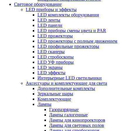
Световое оборудование
LED приборы и эффекты
LED комплекты оборудования
LED ленты
LED панели
LED приборы смены цвета и PAR
LED прожекторы
LED прожекторы с полным движением
LED профильные прожекторы
LED сканеры
LED стробоскопы
LED УФ приборы
LED экраны
LED эффекты
Интерьерные LED светильники
Аксессуары и комплектующие для света
Дополнительные комплекты
Зеркальные шары
Комплектующие
Лампы
Газоразрядные
Лампы галогенные
Лампы для кинопроекторов
Лампы для световых полов
Лампы для стробоскопов