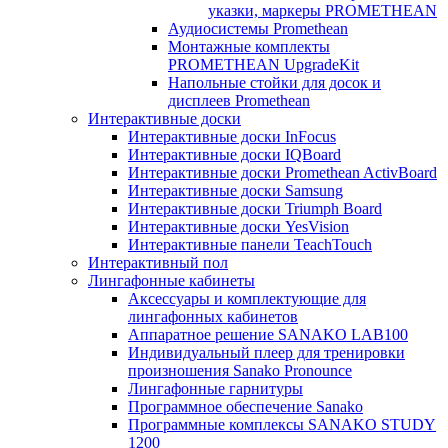
указки, маркеры PROMETHEAN
Аудиосистемы Promethean
Монтажные комплекты
PROMETHEAN UpgradeKit
Напольные стойки для досок и
дисплеев Promethean
Интерактивные доски
Интерактивные доски InFocus
Интерактивные доски IQBoard
Интерактивные доски Promethean ActivBoard
Интерактивные доски Samsung
Интерактивные доски Triumph Board
Интерактивные доски YesVision
Интерактивные панели TeachTouch
Интерактивный пол
Лингафонные кабинеты
Аксессуары и комплектующие для
лингафонных кабинетов
Аппаратное решение SANAKO LAB100
Индивидуальный плеер для тренировки
произношения Sanako Pronounce
Лингафонные гарнитуры
Программное обеспечение Sanako
Программные комплексы SANAKO STUDY
1200