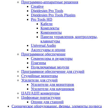
Программно-аппаратные решения
Creative
Digidesign Pro Tools
Digidesign Pro Tools Plugins
Pro Tools HD
Кабели
Комплекты
Компоненты
Панели управления, контроллеры,
клавиатуры
Universal Audio
Аксессуары и опции
Программное обеспечение
Cеквенсоры и редакторы
Плагины
Подключаемые модули
Программное обеспечение для студий
Студийные мониторы
Усилители для студий
Усилители для мониторов
Усилители для наушников
ЦАП/АЦП конвертеры
Цифровые портастудии
Опции для станций
Сценическое оборудование. фермы, элементы подвеса