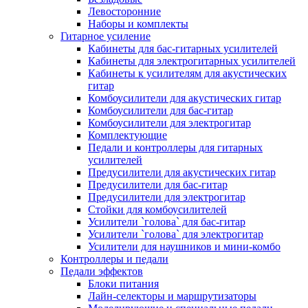
Левосторонние
Наборы и комплекты
Гитарное усиление
Кабинеты для бас-гитарных усилителей
Кабинеты для электрогитарных усилителей
Кабинеты к усилителям для акустических
гитар
Комбоусилители для акустических гитар
Комбоусилители для бас-гитар
Комбоусилители для электрогитар
Комплектующие
Педали и контроллеры для гитарных
усилителей
Предусилители для акустических гитар
Предусилители для бас-гитар
Предусилители для электрогитар
Стойки для комбоусилителей
Усилители `голова` для бас-гитар
Усилители `голова` для электрогитар
Усилители для наушников и мини-комбо
Контроллеры и педали
Педали эффектов
Блоки питания
Лайн-селекторы и маршрутизаторы