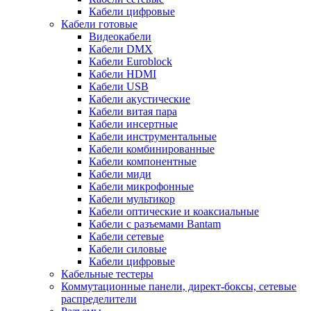
Кабели цифровые
Кабели готовые
Видеокабели
Кабели DMX
Кабели Euroblock
Кабели HDMI
Кабели USB
Кабели акустические
Кабели витая пара
Кабели инсертные
Кабели инструментальные
Кабели комбинированные
Кабели компонентные
Кабели миди
Кабели микрофонные
Кабели мультикор
Кабели оптические и коаксиальные
Кабели с разъемами Bantam
Кабели сетевые
Кабели силовые
Кабели цифровые
Кабельные тестеры
Коммутационные панели, директ-боксы, сетевые
распределители