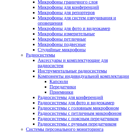
Микрофоны граничного слоя
Микрофоны для конференций
Микрофоны для репортеров
Микрофоны для систем озвучивания и
оповещения
Микрофоны для фото и видеокамер
Микрофоны измерительные
Микрофоны петличные
Микрофоны подвесные
Студийные микрофоны
Радиосистемы
Аксессуары и комплектующие для
радиосистем
Инструментальные радиосистемы
Компоненты индивидуальной комплектации
Капсюли
Передатчики
Приемники
Радиосистемы для конференций
Радиосистемы для фото и видеокамер
Радиосистемы с головным микрофоном
Радиосистемы с петличным микрофоном
Радиосистемы с поясным передатчиком
Радиосистемы с ручным передатчиком
Системы персонального мониторинга