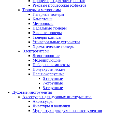
Процессоры для электрогитар
Рэковые процессоры эффектов
Тюнеры и метрономы
Гитарные тюнеры
Камертоны
Метрономы
Педальные тюнеры
Рэковые тюнеры
Тюнеры-клипсы
Универсальные устройства
Хроматические тюнеры
Электрогитары
Левосторонние
Моделирующие
Наборы и комплекты
Полуакустические
Цельнокорпусные
6-струнные
7-струнные
8-струнные
Духовые инструменты
Аксессуары для духовых инструментов
Аксессуары
Лигатуры и колпачки
Мундштуки для духовых инструментов