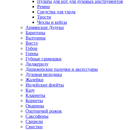
Пульты для нот для духовых инструментов
Ремни
Средства для ухода
Трости
Чехлы и кейсы
Армянские Дудуки
Баритоны
Валторны
Вистл
Гобои
Горны
Губные гармошки
Диджериду
Дирижерские палочки и аксессуары
Духовая мелодика
Жалейки
Индейские флейты
Казу
Кларнеты
Корнеты
Окарины
Охотничий рожок
Саксофоны
Свирели
Свистки