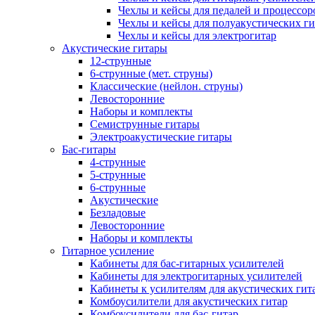
Чехлы и кейсы для педалей и процессор
Чехлы и кейсы для полуакустических ги
Чехлы и кейсы для электрогитар
Акустические гитары
12-струнные
6-струнные (мет. струны)
Классические (нейлон. струны)
Левосторонние
Наборы и комплекты
Семиструнные гитары
Электроакустические гитары
Бас-гитары
4-струнные
5-струнные
6-струнные
Акустические
Безладовые
Левосторонние
Наборы и комплекты
Гитарное усиление
Кабинеты для бас-гитарных усилителей
Кабинеты для электрогитарных усилителей
Кабинеты к усилителям для акустических гит
Комбоусилители для акустических гитар
Комбоусилители для бас-гитар