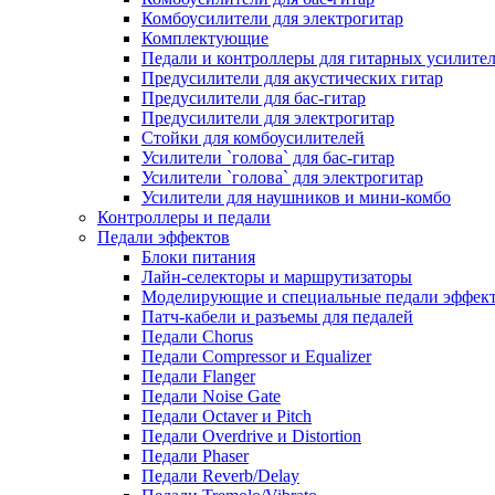
Комбоусилители для электрогитар
Комплектующие
Педали и контроллеры для гитарных усилите
Предусилители для акустических гитар
Предусилители для бас-гитар
Предусилители для электрогитар
Стойки для комбоусилителей
Усилители `голова` для бас-гитар
Усилители `голова` для электрогитар
Усилители для наушников и мини-комбо
Контроллеры и педали
Педали эффектов
Блоки питания
Лайн-селекторы и маршрутизаторы
Моделирующие и специальные педали эффек
Патч-кабели и разъемы для педалей
Педали Chorus
Педали Compressor и Equalizer
Педали Flanger
Педали Noise Gate
Педали Octaver и Pitch
Педали Overdrive и Distortion
Педали Phaser
Педали Reverb/Delay