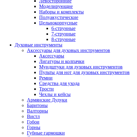
Левосторонние
Моделирующие
Наборы и комплекты
Полуакустические
Цельнокорпусные
6-струнные
7-струнные
8-струнные
Духовые инструменты
Аксессуары для духовых инструментов
Аксессуары
Лигатуры и колпачки
Мундштуки для духовых инструментов
Пульты для нот для духовых инструментов
Ремни
Средства для ухода
Трости
Чехлы и кейсы
Армянские Дудуки
Баритоны
Валторны
Вистл
Гобои
Горны
Губные гармошки