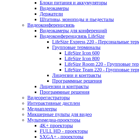
Блоки питания и аккумуляторы
Видеокамеры
Держатели
Штативы, моноподы и пьедесталы
Видеоконференцсвязь
Видеокамеры для конференций
Видеоконференцсвязь LifeSize
LifeSize Express 220 - Персональные т
Групповые терминалы
LifeSize Icon 600
LifeSize Icon 800
LifeSize Room 220 - Групповые т
LifeSize Team 220 - Групповые т
Лицензии и контракты
Программные решения
Лицензии и контракты
Программные решения
Видеорегистраторы
Интерактивные дисплеи
Медиаплееры
Микшерные пульты для видео
Мультимедиа-проекторы
4K+ проекторы
FULL HD - проекторы
SXGA+ - проекторы