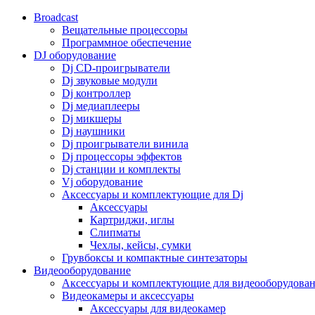
Broadcast
Вещательные процессоры
Программное обеспечение
DJ оборудование
Dj CD-проигрыватели
Dj звуковые модули
Dj контроллер
Dj медиаплееры
Dj микшеры
Dj наушники
Dj проигрыватели винила
Dj процессоры эффектов
Dj станции и комплекты
Vj оборудование
Аксессуары и комплектующие для Dj
Аксессуары
Картриджи, иглы
Слипматы
Чехлы, кейсы, сумки
Грувбоксы и компактные синтезаторы
Видеооборудование
Аксессуары и комплектующие для видеооборудова
Видеокамеры и аксессуары
Аксессуары для видеокамер