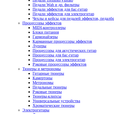
Педали Tremolo/Vibrato
Педали Wah и др. фильтры
Педали эффектов для бас-гитар
Педали эффектов для электрогитар
Чехлы и кейсы для педалей эффектов, педалб
Процессоры эффектов
MIDI-контроллеры
Блоки питания
Гармонайзеры
Карманные процессоры эффектов
Луперы
Процессоры для акустических гитар
Процессоры для бас-гитар
Процессоры для электрогитар
Рэковые процессоры эффектов
Тюнеры и метрономы
Гитарные тюнеры
Камертоны
Метрономы
Педальные тюнеры
Рэковые тюнеры
Тюнеры-клипсы
Универсальные устройства
Хроматические тюнеры
Электрогитары