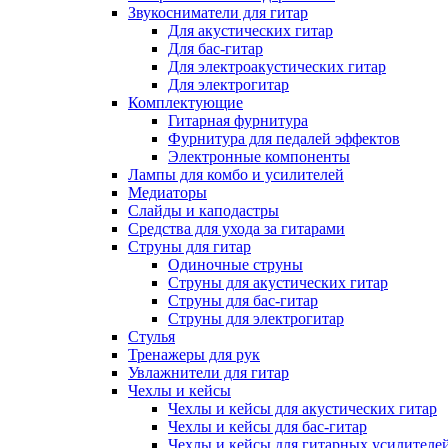
Звукосниматели для гитар
Для акустических гитар
Для бас-гитар
Для электроакустических гитар
Для электрогитар
Комплектующие
Гитарная фурнитура
Фурнитура для педалей эффектов
Электронные компоненты
Лампы для комбо и усилителей
Медиаторы
Слайды и каподастры
Средства для ухода за гитарами
Струны для гитар
Одиночные струны
Струны для акустических гитар
Струны для бас-гитар
Струны для электрогитар
Стулья
Тренажеры для рук
Увлажнители для гитар
Чехлы и кейсы
Чехлы и кейсы для акустических гитар
Чехлы и кейсы для бас-гитар
Чехлы и кейсы для гитарных усилителе