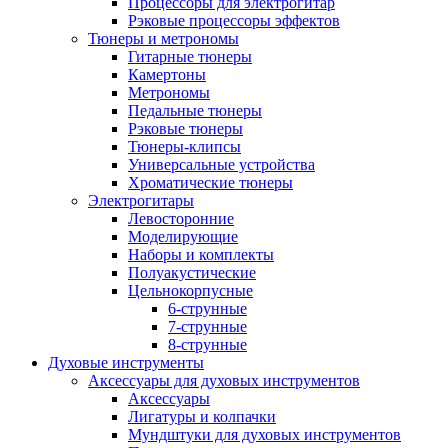
Процессоры для электрогитар
Рэковые процессоры эффектов
Тюнеры и метрономы
Гитарные тюнеры
Камертоны
Метрономы
Педальные тюнеры
Рэковые тюнеры
Тюнеры-клипсы
Универсальные устройства
Хроматические тюнеры
Электрогитары
Левосторонние
Моделирующие
Наборы и комплекты
Полуакустические
Цельнокорпусные
6-струнные
7-струнные
8-струнные
Духовые инструменты
Аксессуары для духовых инструментов
Аксессуары
Лигатуры и колпачки
Мундштуки для духовых инструментов