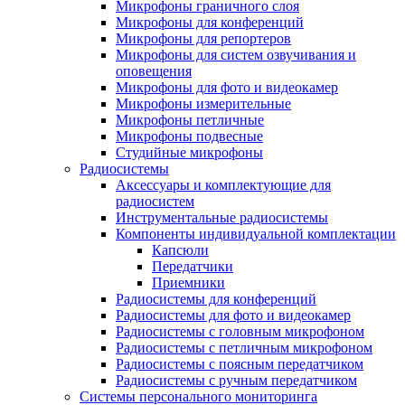
Микрофоны граничного слоя
Микрофоны для конференций
Микрофоны для репортеров
Микрофоны для систем озвучивания и
оповещения
Микрофоны для фото и видеокамер
Микрофоны измерительные
Микрофоны петличные
Микрофоны подвесные
Студийные микрофоны
Радиосистемы
Аксессуары и комплектующие для
радиосистем
Инструментальные радиосистемы
Компоненты индивидуальной комплектации
Капсюли
Передатчики
Приемники
Радиосистемы для конференций
Радиосистемы для фото и видеокамер
Радиосистемы с головным микрофоном
Радиосистемы с петличным микрофоном
Радиосистемы с поясным передатчиком
Радиосистемы с ручным передатчиком
Системы персонального мониторинга