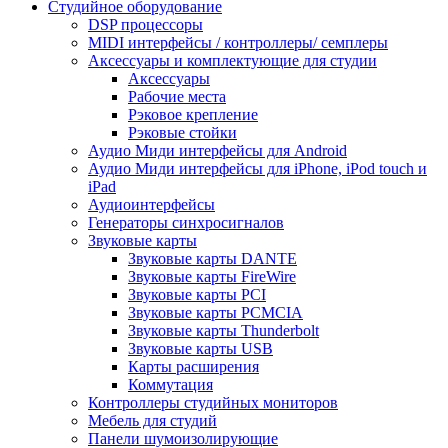
Студийное оборудование
DSP процессоры
MIDI интерфейсы / контроллеры/ семплеры
Аксессуары и комплектующие для студии
Аксессуары
Рабочие места
Рэковое крепление
Рэковые стойки
Аудио Миди интерфейсы для Android
Аудио Миди интерфейсы для iPhone, iPod touch и
iPad
Аудиоинтерфейсы
Генераторы синхросигналов
Звуковые карты
Звуковые карты DANTE
Звуковые карты FireWire
Звуковые карты PCI
Звуковые карты PCMCIA
Звуковые карты Thunderbolt
Звуковые карты USB
Карты расширения
Коммутация
Контроллеры студийных мониторов
Мебель для студий
Панели шумоизолирующие