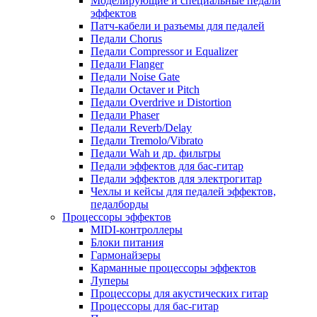
Моделирующие и специальные педали
эффектов
Патч-кабели и разъемы для педалей
Педали Chorus
Педали Compressor и Equalizer
Педали Flanger
Педали Noise Gate
Педали Octaver и Pitch
Педали Overdrive и Distortion
Педали Phaser
Педали Reverb/Delay
Педали Tremolo/Vibrato
Педали Wah и др. фильтры
Педали эффектов для бас-гитар
Педали эффектов для электрогитар
Чехлы и кейсы для педалей эффектов,
педалборды
Процессоры эффектов
MIDI-контроллеры
Блоки питания
Гармонайзеры
Карманные процессоры эффектов
Луперы
Процессоры для акустических гитар
Процессоры для бас-гитар