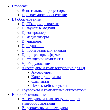
Broadcast
Вещательные процессоры
Программное обеспечение
DJ оборудование
Dj CD-проигрыватели
Dj звуковые модули
Dj контроллер
Dj медиаплееры
Dj микшеры
Dj наушники
Dj проигрыватели винила
Dj процессоры эффектов
Dj станции и комплекты
Vj оборудование
Аксессуары и комплектующие для Dj
Аксессуары
Картриджи, иглы
Слипматы
Чехлы, кейсы, сумки
Грувбоксы и компактные синтезаторы
Видеооборудование
Аксессуары и комплектующие для
видеооборудования
Видеокамеры и аксессуары