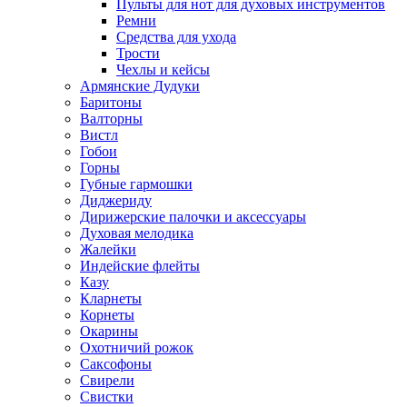
Пульты для нот для духовых инструментов
Ремни
Средства для ухода
Трости
Чехлы и кейсы
Армянские Дудуки
Баритоны
Валторны
Вистл
Гобои
Горны
Губные гармошки
Диджериду
Дирижерские палочки и аксессуары
Духовая мелодика
Жалейки
Индейские флейты
Казу
Кларнеты
Корнеты
Окарины
Охотничий рожок
Саксофоны
Свирели
Свистки