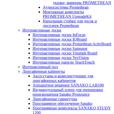
указки, маркеры PROMETHEAN
Аудиосистемы Promethean
Монтажные комплекты
PROMETHEAN UpgradeKit
Напольные стойки для досок и
дисплеев Promethean
Интерактивные доски
Интерактивные доски InFocus
Интерактивные доски IQBoard
Интерактивные доски Promethean ActivBoard
Интерактивные доски Samsung
Интерактивные доски Triumph Board
Интерактивные доски YesVision
Интерактивные панели TeachTouch
Интерактивный пол
Лингафонные кабинеты
Аксессуары и комплектующие для
лингафонных кабинетов
Аппаратное решение SANAKO LAB100
Индивидуальный плеер для тренировки
произношения Sanako Pronounce
Лингафонные гарнитуры
Программное обеспечение Sanako
Программные комплексы SANAKO STUDY
1200