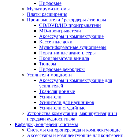
Цифровые
Мультирум-системы
Платы расширения
Проигрыватели / рекордеры / тюнеры
CD/DVD/HD-проигрыватели
MD-проигрыватели
Аксессуары и комплектующие
Кассетные деки
Мультиформатные аудиоплееры
Портативные аудиоплееры
Проигрыватели винила
Тюнеры
Цифровые рекордеры
Усилители мощности
Аксессуары и комплектующие для
усилителей
Трансляционные
Усилители
Усилители для наушников
Усилители студийные
Устройства коммутации, маршрутизации и
передачи аудиосигнала
Кафедры, конференц-системы
Cистемы синхроперевода и комплектующие
Аксессуары и комплектующие для конференц-