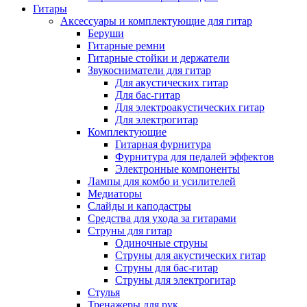
Гитары
Аксессуары и комплектующие для гитар
Беруши
Гитарные ремни
Гитарные стойки и держатели
Звукосниматели для гитар
Для акустических гитар
Для бас-гитар
Для электроакустических гитар
Для электрогитар
Комплектующие
Гитарная фурнитура
Фурнитура для педалей эффектов
Электронные компоненты
Лампы для комбо и усилителей
Медиаторы
Слайды и каподастры
Средства для ухода за гитарами
Струны для гитар
Одиночные струны
Струны для акустических гитар
Струны для бас-гитар
Струны для электрогитар
Стулья
Тренажеры для рук