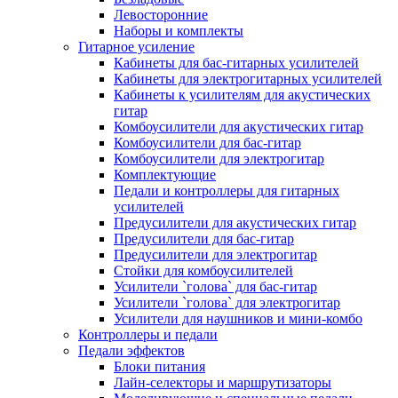
Левосторонние
Наборы и комплекты
Гитарное усиление
Кабинеты для бас-гитарных усилителей
Кабинеты для электрогитарных усилителей
Кабинеты к усилителям для акустических
гитар
Комбоусилители для акустических гитар
Комбоусилители для бас-гитар
Комбоусилители для электрогитар
Комплектующие
Педали и контроллеры для гитарных
усилителей
Предусилители для акустических гитар
Предусилители для бас-гитар
Предусилители для электрогитар
Стойки для комбоусилителей
Усилители `голова` для бас-гитар
Усилители `голова` для электрогитар
Усилители для наушников и мини-комбо
Контроллеры и педали
Педали эффектов
Блоки питания
Лайн-селекторы и маршрутизаторы