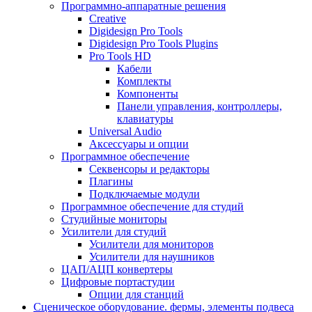
Программно-аппаратные решения
Creative
Digidesign Pro Tools
Digidesign Pro Tools Plugins
Pro Tools HD
Кабели
Комплекты
Компоненты
Панели управления, контроллеры,
клавиатуры
Universal Audio
Аксессуары и опции
Программное обеспечение
Cеквенсоры и редакторы
Плагины
Подключаемые модули
Программное обеспечение для студий
Студийные мониторы
Усилители для студий
Усилители для мониторов
Усилители для наушников
ЦАП/АЦП конвертеры
Цифровые портастудии
Опции для станций
Сценическое оборудование. фермы, элементы подвеса