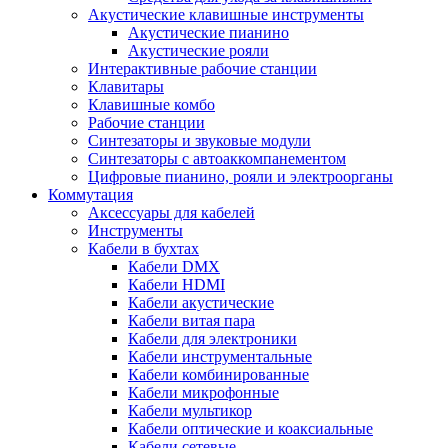
Акустические клавишные инструменты
Акустические пианино
Акустические рояли
Интерактивные рабочие станции
Клавитары
Клавишные комбо
Рабочие станции
Синтезаторы и звуковые модули
Синтезаторы с автоаккомпанементом
Цифровые пианино, рояли и электроорганы
Коммутация
Аксессуары для кабелей
Инструменты
Кабели в бухтах
Кабели DMX
Кабели HDMI
Кабели акустические
Кабели витая пара
Кабели для электроники
Кабели инструментальные
Кабели комбинированные
Кабели микрофонные
Кабели мультикор
Кабели оптические и коаксиальные
Кабели сетевые