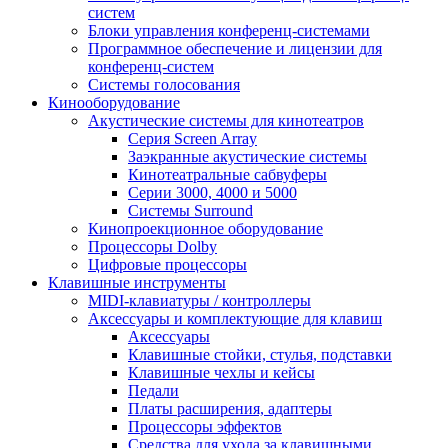
систем
Блоки управления конференц-системами
Программное обеспечение и лицензии для
конференц-систем
Системы голосования
Кинооборудование
Акустические системы для кинотеатров
Cерия Screen Array
Заэкранные акустические системы
Кинотеатральные сабвуферы
Серии 3000, 4000 и 5000
Системы Surround
Кинопроекционное оборудование
Процессоры Dolby
Цифровые процессоры
Клавишные инструменты
MIDI-клавиатуры / контроллеры
Аксессуары и комплектующие для клавиш
Аксессуары
Клавишные стойки, стулья, подставки
Клавишные чехлы и кейсы
Педали
Платы расширения, адаптеры
Процессоры эффектов
Средства для ухода за клавишными