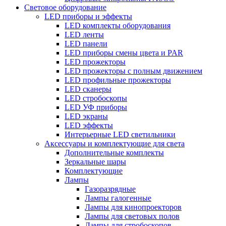
Световое оборудование
LED приборы и эффекты
LED комплекты оборудования
LED ленты
LED панели
LED приборы смены цвета и PAR
LED прожекторы
LED прожекторы с полным движением
LED профильные прожекторы
LED сканеры
LED стробоскопы
LED УФ приборы
LED экраны
LED эффекты
Интерьерные LED светильники
Аксессуары и комплектующие для света
Дополнительные комплекты
Зеркальные шары
Комплектующие
Лампы
Газоразрядные
Лампы галогенные
Лампы для кинопроекторов
Лампы для световых полов
Лампы для стробоскопов