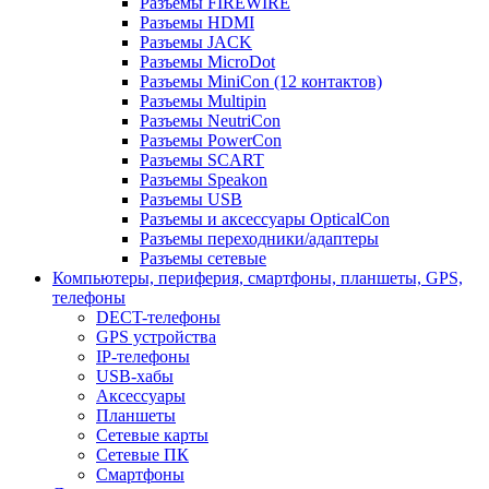
Разъемы FIREWIRE
Разъемы HDMI
Разъемы JACK
Разъемы MicroDot
Разъемы MiniCon (12 контактов)
Разъемы Multipin
Разъемы NeutriCon
Разъемы PowerCon
Разъемы SCART
Разъемы Speakon
Разъемы USB
Разъемы и аксессуары OpticalCon
Разъемы переходники/адаптеры
Разъемы сетевые
Компьютеры, периферия, смартфоны, планшеты, GPS,
телефоны
DECT-телефоны
GPS устройства
IP-телефоны
USB-хабы
Аксессуары
Планшеты
Сетевые карты
Сетевые ПК
Смартфоны