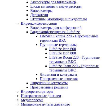
Аксессуары для видеокамер
Блоки питания и аккумуляторы
Видеокамеры
Держатели
Штативы, моноподы и пьедесталы
Видеоконференцсвязь
Видеокамеры для конференций
Видеоконференцсвязь LifeSize
LifeSize Express 220 - Персональные
терминалы ВКС
Групповые терминалы
LifeSize Icon 600
LifeSize Icon 800
LifeSize Room 220 - Групповые
терминалы ВКС
LifeSize Team 220 - Групповые
терминалы ВКС
Лицензии и контракты
Программные решения
Лицензии и контракты
Программные решения
Видеорегистраторы
Интерактивные дисплеи
Медиаплееры
Микшерные пульты для видео