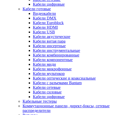
Кабели цифровые
Кабели готовые
Видеокабели
Кабели DMX
Кабели Euroblock
Кабели HDMI
Кабели USB
Кабели акустические
Кабели витая пара
Кабели инсертные
Кабели инструментальные
Кабели комбинированные
Кабели компонентные
Кабели миди
Кабели микрофонные
Кабели мультикор
Кабели оптические и коаксиальные
Кабели с разъемами Bantam
Кабели сетевые
Кабели силовые
Кабели цифровые
Кабельные тестеры
Коммутационные панели, директ-боксы, сетевые
распределители