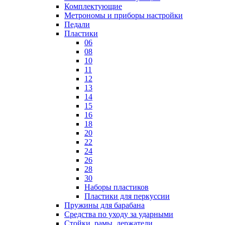
Комплектующие
Метрономы и приборы настройки
Педали
Пластики
06
08
10
11
12
13
14
15
16
18
20
22
24
26
28
30
Наборы пластиков
Пластики для перкуссии
Пружины для барабана
Средства по уходу за ударными
Стойки, рамы, держатели