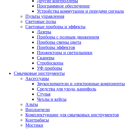
Другие контроллеры
Программное обеспечение
Устройства коммутации и передачи сигнала
Пульты управления
Световые полы
Световые приборы и эффекты
Лазеры
Приборы с полным движением
Приборы смены цвета
Приборы эффектов
Прожекторы и светильники
Сканеры
Стробоскопы
УФ приборы
Смычковые инструменты
Аксессуары
Звукосниматели и электронные компоненты
Средства для ухода, канифоль
Стулья
Чехлы и кейсы
Альты
Виолончели
Комплектующие для смычковых инструментов
Контрабасы
Мостики