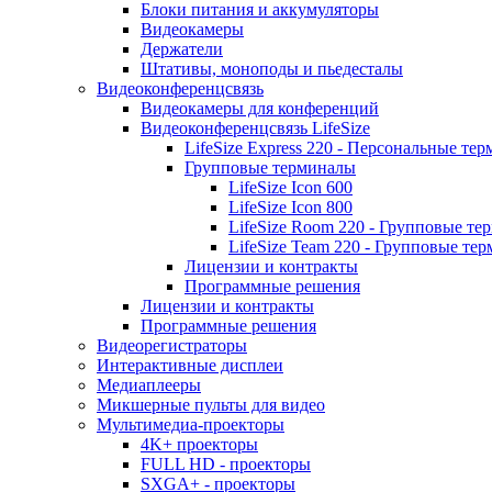
Блоки питания и аккумуляторы
Видеокамеры
Держатели
Штативы, моноподы и пьедесталы
Видеоконференцсвязь
Видеокамеры для конференций
Видеоконференцсвязь LifeSize
LifeSize Express 220 - Персональные т
Групповые терминалы
LifeSize Icon 600
LifeSize Icon 800
LifeSize Room 220 - Групповые т
LifeSize Team 220 - Групповые т
Лицензии и контракты
Программные решения
Лицензии и контракты
Программные решения
Видеорегистраторы
Интерактивные дисплеи
Медиаплееры
Микшерные пульты для видео
Мультимедиа-проекторы
4K+ проекторы
FULL HD - проекторы
SXGA+ - проекторы