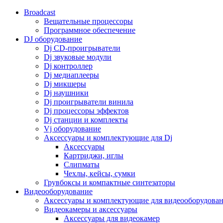
Broadcast
Вещательные процессоры
Программное обеспечение
DJ оборудование
Dj CD-проигрыватели
Dj звуковые модули
Dj контроллер
Dj медиаплееры
Dj микшеры
Dj наушники
Dj проигрыватели винила
Dj процессоры эффектов
Dj станции и комплекты
Vj оборудование
Аксессуары и комплектующие для Dj
Аксессуары
Картриджи, иглы
Слипматы
Чехлы, кейсы, сумки
Грувбоксы и компактные синтезаторы
Видеооборудование
Аксессуары и комплектующие для видеооборудова
Видеокамеры и аксессуары
Аксессуары для видеокамер