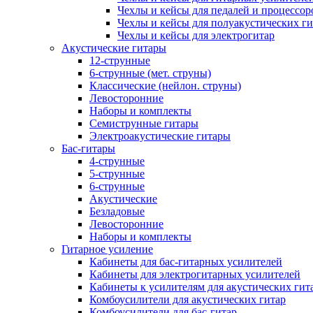
Чехлы и кейсы для педалей и процессор
Чехлы и кейсы для полуакустических ги
Чехлы и кейсы для электрогитар
Акустические гитары
12-струнные
6-струнные (мет. струны)
Классические (нейлон. струны)
Левосторонние
Наборы и комплекты
Семиструнные гитары
Электроакустические гитары
Бас-гитары
4-струнные
5-струнные
6-струнные
Акустические
Безладовые
Левосторонние
Наборы и комплекты
Гитарное усиление
Кабинеты для бас-гитарных усилителей
Кабинеты для электрогитарных усилителей
Кабинеты к усилителям для акустических гит
Комбоусилители для акустических гитар
Комбоусилители для бас-гитар