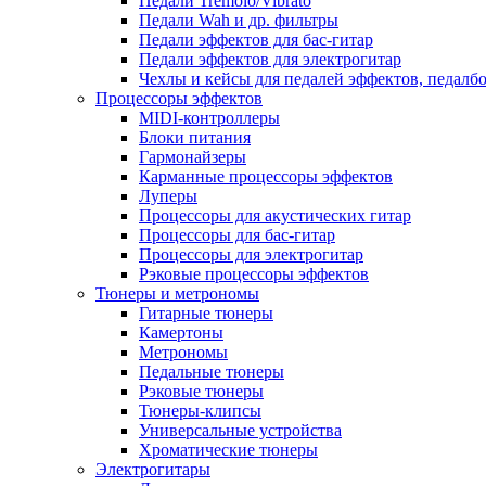
Педали Tremolo/Vibrato
Педали Wah и др. фильтры
Педали эффектов для бас-гитар
Педали эффектов для электрогитар
Чехлы и кейсы для педалей эффектов, педалб
Процессоры эффектов
MIDI-контроллеры
Блоки питания
Гармонайзеры
Карманные процессоры эффектов
Луперы
Процессоры для акустических гитар
Процессоры для бас-гитар
Процессоры для электрогитар
Рэковые процессоры эффектов
Тюнеры и метрономы
Гитарные тюнеры
Камертоны
Метрономы
Педальные тюнеры
Рэковые тюнеры
Тюнеры-клипсы
Универсальные устройства
Хроматические тюнеры
Электрогитары