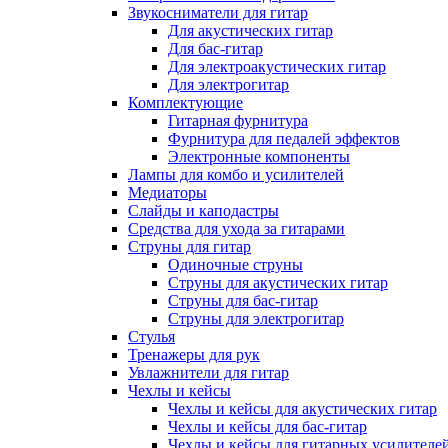
Звукосниматели для гитар
Для акустических гитар
Для бас-гитар
Для электроакустических гитар
Для электрогитар
Комплектующие
Гитарная фурнитура
Фурнитура для педалей эффектов
Электронные компоненты
Лампы для комбо и усилителей
Медиаторы
Слайды и каподастры
Средства для ухода за гитарами
Струны для гитар
Одиночные струны
Струны для акустических гитар
Струны для бас-гитар
Струны для электрогитар
Стулья
Тренажеры для рук
Увлажнители для гитар
Чехлы и кейсы
Чехлы и кейсы для акустических гитар
Чехлы и кейсы для бас-гитар
Чехлы и кейсы для гитарных усилителе