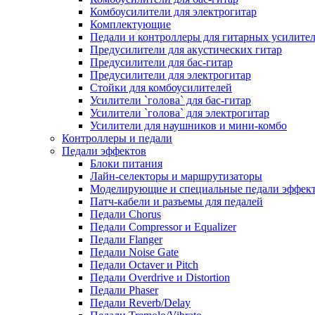
Комбоусилители для электрогитар
Комплектующие
Педали и контроллеры для гитарных усилите
Предусилители для акустических гитар
Предусилители для бас-гитар
Предусилители для электрогитар
Стойки для комбоусилителей
Усилители `голова` для бас-гитар
Усилители `голова` для электрогитар
Усилители для наушников и мини-комбо
Контроллеры и педали
Педали эффектов
Блоки питания
Лайн-селекторы и маршрутизаторы
Моделирующие и специальные педали эффек
Патч-кабели и разъемы для педалей
Педали Chorus
Педали Compressor и Equalizer
Педали Flanger
Педали Noise Gate
Педали Octaver и Pitch
Педали Overdrive и Distortion
Педали Phaser
Педали Reverb/Delay