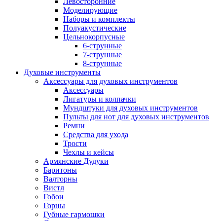
Левосторонние
Моделирующие
Наборы и комплекты
Полуакустические
Цельнокорпусные
6-струнные
7-струнные
8-струнные
Духовые инструменты
Аксессуары для духовых инструментов
Аксессуары
Лигатуры и колпачки
Мундштуки для духовых инструментов
Пульты для нот для духовых инструментов
Ремни
Средства для ухода
Трости
Чехлы и кейсы
Армянские Дудуки
Баритоны
Валторны
Вистл
Гобои
Горны
Губные гармошки