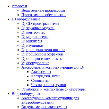
Broadcast
Вещательные процессоры
Программное обеспечение
DJ оборудование
Dj CD-проигрыватели
Dj звуковые модули
Dj контроллер
Dj медиаплееры
Dj микшеры
Dj наушники
Dj проигрыватели винила
Dj процессоры эффектов
Dj станции и комплекты
Vj оборудование
Аксессуары и комплектующие для Dj
Аксессуары
Картриджи, иглы
Слипматы
Чехлы, кейсы, сумки
Грувбоксы и компактные синтезаторы
Видеооборудование
Аксессуары и комплектующие для
видеооборудования
Видеокамеры и аксессуары