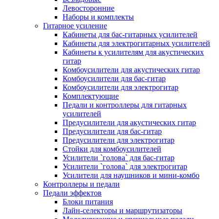
Левосторонние
Наборы и комплекты
Гитарное усиление
Кабинеты для бас-гитарных усилителей
Кабинеты для электрогитарных усилителей
Кабинеты к усилителям для акустических
гитар
Комбоусилители для акустических гитар
Комбоусилители для бас-гитар
Комбоусилители для электрогитар
Комплектующие
Педали и контроллеры для гитарных
усилителей
Предусилители для акустических гитар
Предусилители для бас-гитар
Предусилители для электрогитар
Стойки для комбоусилителей
Усилители `голова` для бас-гитар
Усилители `голова` для электрогитар
Усилители для наушников и мини-комбо
Контроллеры и педали
Педали эффектов
Блоки питания
Лайн-селекторы и маршрутизаторы