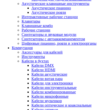
Акустические клавишные инструменты
Акустические пианино
Акустические рояли
Интерактивные рабочие станции
Клавитары
Клавишные комбо
Рабочие станции
Синтезаторы и звуковые модули
Синтезаторы с автоаккомпанементом
Цифровые пианино, рояли и электроорганы
Коммутация
Аксессуары для кабелей
Инструменты
Кабели в бухтах
Кабели DMX
Кабели HDMI
Кабели акустические
Кабели витая пара
Кабели для электроники
Кабели инструментальные
Кабели комбинированные
Кабели микрофонные
Кабели мультикор
Кабели оптические и коаксиальные
Кабели сетевые