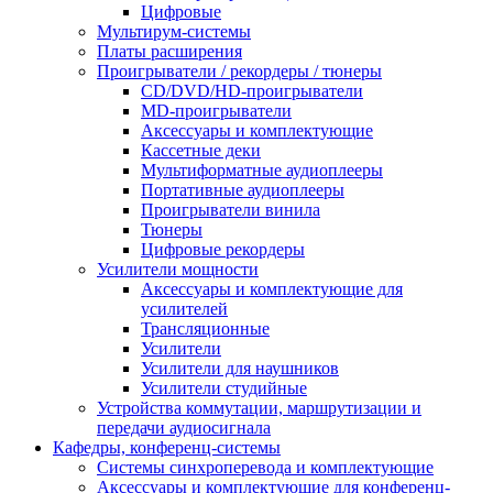
Цифровые
Мультирум-системы
Платы расширения
Проигрыватели / рекордеры / тюнеры
CD/DVD/HD-проигрыватели
MD-проигрыватели
Аксессуары и комплектующие
Кассетные деки
Мультиформатные аудиоплееры
Портативные аудиоплееры
Проигрыватели винила
Тюнеры
Цифровые рекордеры
Усилители мощности
Аксессуары и комплектующие для
усилителей
Трансляционные
Усилители
Усилители для наушников
Усилители студийные
Устройства коммутации, маршрутизации и
передачи аудиосигнала
Кафедры, конференц-системы
Cистемы синхроперевода и комплектующие
Аксессуары и комплектующие для конференц-