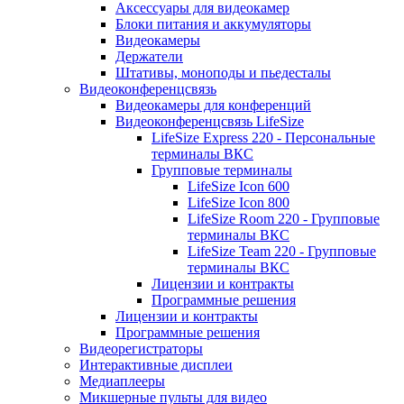
Аксессуары для видеокамер
Блоки питания и аккумуляторы
Видеокамеры
Держатели
Штативы, моноподы и пьедесталы
Видеоконференцсвязь
Видеокамеры для конференций
Видеоконференцсвязь LifeSize
LifeSize Express 220 - Персональные
терминалы ВКС
Групповые терминалы
LifeSize Icon 600
LifeSize Icon 800
LifeSize Room 220 - Групповые
терминалы ВКС
LifeSize Team 220 - Групповые
терминалы ВКС
Лицензии и контракты
Программные решения
Лицензии и контракты
Программные решения
Видеорегистраторы
Интерактивные дисплеи
Медиаплееры
Микшерные пульты для видео