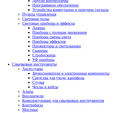
Другие контроллеры
Программное обеспечение
Устройства коммутации и передачи сигнала
Пульты управления
Световые полы
Световые приборы и эффекты
Лазеры
Приборы с полным движением
Приборы смены цвета
Приборы эффектов
Прожекторы и светильники
Сканеры
Стробоскопы
УФ приборы
Смычковые инструменты
Аксессуары
Звукосниматели и электронные компоненты
Средства для ухода, канифоль
Стулья
Чехлы и кейсы
Альты
Виолончели
Комплектующие для смычковых инструментов
Контрабасы
Мостики