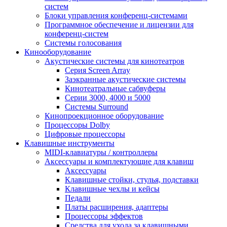
систем
Блоки управления конференц-системами
Программное обеспечение и лицензии для
конференц-систем
Системы голосования
Кинооборудование
Акустические системы для кинотеатров
Cерия Screen Array
Заэкранные акустические системы
Кинотеатральные сабвуферы
Серии 3000, 4000 и 5000
Системы Surround
Кинопроекционное оборудование
Процессоры Dolby
Цифровые процессоры
Клавишные инструменты
MIDI-клавиатуры / контроллеры
Аксессуары и комплектующие для клавиш
Аксессуары
Клавишные стойки, стулья, подставки
Клавишные чехлы и кейсы
Педали
Платы расширения, адаптеры
Процессоры эффектов
Средства для ухода за клавишными