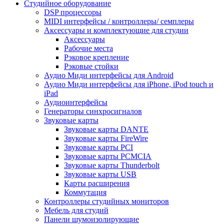
Студийное оборудование
DSP процессоры
MIDI интерфейсы / контроллеры/ семплеры
Аксессуары и комплектующие для студии
Аксессуары
Рабочие места
Рэковое крепление
Рэковые стойки
Аудио Миди интерфейсы для Android
Аудио Миди интерфейсы для iPhone, iPod touch и
iPad
Аудиоинтерфейсы
Генераторы синхросигналов
Звуковые карты
Звуковые карты DANTE
Звуковые карты FireWire
Звуковые карты PCI
Звуковые карты PCMCIA
Звуковые карты Thunderbolt
Звуковые карты USB
Карты расширения
Коммутация
Контроллеры студийных мониторов
Мебель для студий
Панели шумоизолирующие