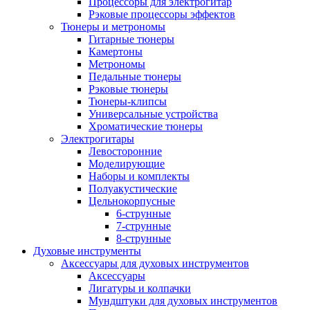
Процессоры для электрогитар
Рэковые процессоры эффектов
Тюнеры и метрономы
Гитарные тюнеры
Камертоны
Метрономы
Педальные тюнеры
Рэковые тюнеры
Тюнеры-клипсы
Универсальные устройства
Хроматические тюнеры
Электрогитары
Левосторонние
Моделирующие
Наборы и комплекты
Полуакустические
Цельнокорпусные
6-струнные
7-струнные
8-струнные
Духовые инструменты
Аксессуары для духовых инструментов
Аксессуары
Лигатуры и колпачки
Мундштуки для духовых инструментов