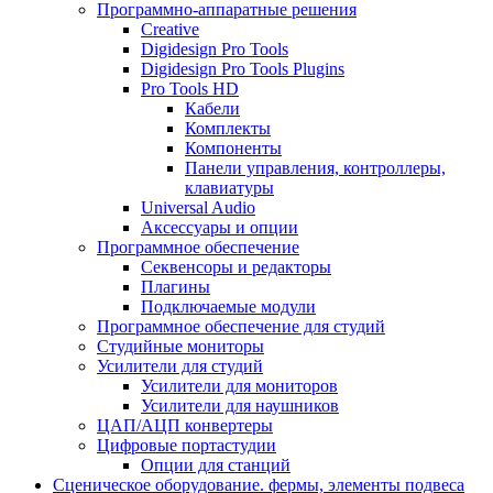
Программно-аппаратные решения
Creative
Digidesign Pro Tools
Digidesign Pro Tools Plugins
Pro Tools HD
Кабели
Комплекты
Компоненты
Панели управления, контроллеры,
клавиатуры
Universal Audio
Аксессуары и опции
Программное обеспечение
Cеквенсоры и редакторы
Плагины
Подключаемые модули
Программное обеспечение для студий
Студийные мониторы
Усилители для студий
Усилители для мониторов
Усилители для наушников
ЦАП/АЦП конвертеры
Цифровые портастудии
Опции для станций
Сценическое оборудование. фермы, элементы подвеса