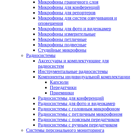
Микрофоны граничного слоя
Микрофоны для конференций
Микрофоны для репортеров
Микрофоны для систем озвучивания и
оповещения
Микрофоны для фото и видеокамер
Микрофоны измерительные
Микрофоны петличные
Микрофоны подвесные
Студийные микрофоны
Радиосистемы
Аксессуары и комплектующие для
радиосистем
Инструментальные радиосистемы
Компоненты индивидуальной комплектации
Капсюли
Передатчики
Приемники
Радиосистемы для конференций
Радиосистемы для фото и видеокамер
Радиосистемы с головным микрофоном
Радиосистемы с петличным микрофоном
Радиосистемы с поясным передатчиком
Радиосистемы с ручным передатчиком
Системы персонального мониторинга