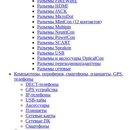
Разъемы FIREWIRE
Разъемы HDMI
Разъемы JACK
Разъемы MicroDot
Разъемы MiniCon (12 контактов)
Разъемы Multipin
Разъемы NeutriCon
Разъемы PowerCon
Разъемы SCART
Разъемы Speakon
Разъемы USB
Разъемы и аксессуары OpticalCon
Разъемы переходники/адаптеры
Разъемы сетевые
Компьютеры, периферия, смартфоны, планшеты, GPS,
телефоны
DECT-телефоны
GPS устройства
IP-телефоны
USB-хабы
Аксессуары
Планшеты
Сетевые карты
Сетевые ПК
Смартфоны