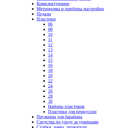
Комплектующие
Метрономы и приборы настройки
Педали
Пластики
06
08
10
11
12
13
14
15
16
18
20
22
24
26
28
30
Наборы пластиков
Пластики для перкуссии
Пружины для барабана
Средства по уходу за ударными
Стойки, рамы, держатели