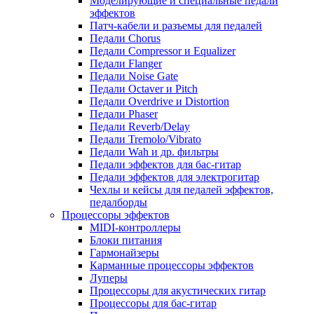
Моделирующие и специальные педали
эффектов
Патч-кабели и разъемы для педалей
Педали Chorus
Педали Compressor и Equalizer
Педали Flanger
Педали Noise Gate
Педали Octaver и Pitch
Педали Overdrive и Distortion
Педали Phaser
Педали Reverb/Delay
Педали Tremolo/Vibrato
Педали Wah и др. фильтры
Педали эффектов для бас-гитар
Педали эффектов для электрогитар
Чехлы и кейсы для педалей эффектов,
педалборды
Процессоры эффектов
MIDI-контроллеры
Блоки питания
Гармонайзеры
Карманные процессоры эффектов
Луперы
Процессоры для акустических гитар
Процессоры для бас-гитар