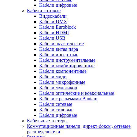
Кабели цифровые
Кабели готовые
Видеокабели
Кабели DMX
Кабели Euroblock
Кабели HDMI
Кабели USB
Кабели акустические
Кабели витая пара
Кабели инсертные
Кабели инструментальные
Кабели комбинированные
Кабели компонентные
Кабели миди
Кабели микрофонные
Кабели мультикор
Кабели оптические и коаксиальные
Кабели с разъемами Bantam
Кабели сетевые
Кабели силовые
Кабели цифровые
Кабельные тестеры
Коммутационные панели, директ-боксы, сетевые
распределители