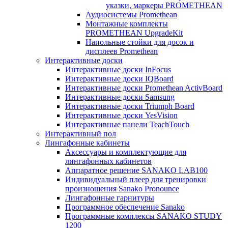
указки, маркеры PROMETHEAN
Аудиосистемы Promethean
Монтажные комплекты
PROMETHEAN UpgradeKit
Напольные стойки для досок и
дисплеев Promethean
Интерактивные доски
Интерактивные доски InFocus
Интерактивные доски IQBoard
Интерактивные доски Promethean ActivBoard
Интерактивные доски Samsung
Интерактивные доски Triumph Board
Интерактивные доски YesVision
Интерактивные панели TeachTouch
Интерактивный пол
Лингафонные кабинеты
Аксессуары и комплектующие для
лингафонных кабинетов
Аппаратное решение SANAKO LAB100
Индивидуальный плеер для тренировки
произношения Sanako Pronounce
Лингафонные гарнитуры
Программное обеспечение Sanako
Программные комплексы SANAKO STUDY
1200