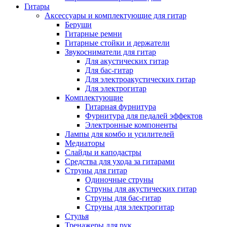
Гитары
Аксессуары и комплектующие для гитар
Беруши
Гитарные ремни
Гитарные стойки и держатели
Звукосниматели для гитар
Для акустических гитар
Для бас-гитар
Для электроакустических гитар
Для электрогитар
Комплектующие
Гитарная фурнитура
Фурнитура для педалей эффектов
Электронные компоненты
Лампы для комбо и усилителей
Медиаторы
Слайды и каподастры
Средства для ухода за гитарами
Струны для гитар
Одиночные струны
Струны для акустических гитар
Струны для бас-гитар
Струны для электрогитар
Стулья
Тренажеры для рук