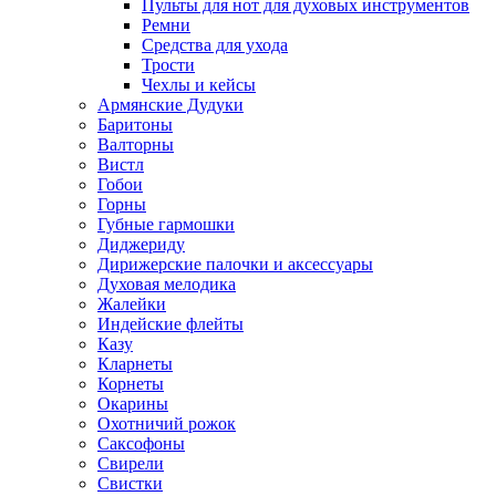
Пульты для нот для духовых инструментов
Ремни
Средства для ухода
Трости
Чехлы и кейсы
Армянские Дудуки
Баритоны
Валторны
Вистл
Гобои
Горны
Губные гармошки
Диджериду
Дирижерские палочки и аксессуары
Духовая мелодика
Жалейки
Индейские флейты
Казу
Кларнеты
Корнеты
Окарины
Охотничий рожок
Саксофоны
Свирели
Свистки