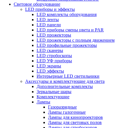
Световое оборудование
LED приборы и эффекты
LED комплекты оборудования
LED ленты
LED панели
LED приборы смены цвета и PAR
LED прожекторы
LED прожекторы с полным движением
LED профильные прожекторы
LED сканеры
LED стробоскопы
LED УФ приборы
LED экраны
LED эффекты
Интерьерные LED светильники
Аксессуары и комплектующие для света
Дополнительные комплекты
Зеркальные шары
Комплектующие
Лампы
Газоразрядные
Лампы галогенные
Лампы для кинопроекторов
Лампы для световых полов
Лампы для стробоскопов