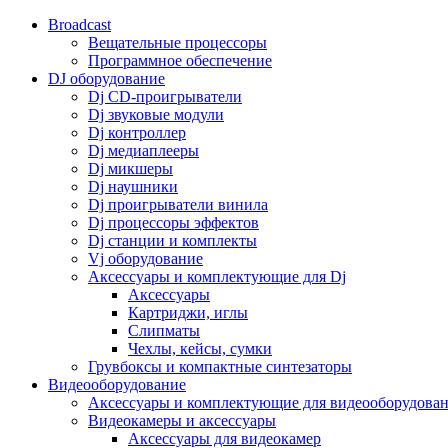
Broadcast
Вещательные процессоры
Программное обеспечение
DJ оборудование
Dj CD-проигрыватели
Dj звуковые модули
Dj контроллер
Dj медиаплееры
Dj микшеры
Dj наушники
Dj проигрыватели винила
Dj процессоры эффектов
Dj станции и комплекты
Vj оборудование
Аксессуары и комплектующие для Dj
Аксессуары
Картриджи, иглы
Слипматы
Чехлы, кейсы, сумки
Грувбоксы и компактные синтезаторы
Видеооборудование
Аксессуары и комплектующие для видеооборудова
Видеокамеры и аксессуары
Аксессуары для видеокамер