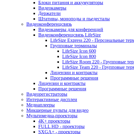
Блоки питания и аккумуляторы
Видеокамеры
Держатели
Штативы, моноподы и пьедесталы
Видеоконференцсвязь
Видеокамеры для конференций
Видеоконференцсвязь LifeSize
LifeSize Express 220 - Персональные т
Групповые терминалы
LifeSize Icon 600
LifeSize Icon 800
LifeSize Room 220 - Групповые т
LifeSize Team 220 - Групповые т
Лицензии и контракты
Программные решения
Лицензии и контракты
Программные решения
Видеорегистраторы
Интерактивные дисплеи
Медиаплееры
Микшерные пульты для видео
Мультимедиа-проекторы
4K+ проекторы
FULL HD - проекторы
SXGA+ - проекторы