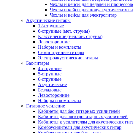
Чехлы и кейсы для педалей и процессор
Чехлы и кейсы для полуакустических ги
Чехлы и кейсы для электрогитар
Акустические гитары
12-струнные
6-струнные (мет. струны)
Классические (нейлон. струны)
Левосторонние
Наборы и комплекты
Семиструнные гитары
Электроакустические гитары
Бас-гитары
4-струнные
5-струнные
6-струнные
Акустические
Безладовые
Левосторонние
Наборы и комплекты
Гитарное усиление
Кабинеты для бас-гитарных усилителей
Кабинеты для электрогитарных усилителей
Кабинеты к усилителям для акустических гит
Комбоусилители для акустических гитар
Комбоусилители для бас-гитар