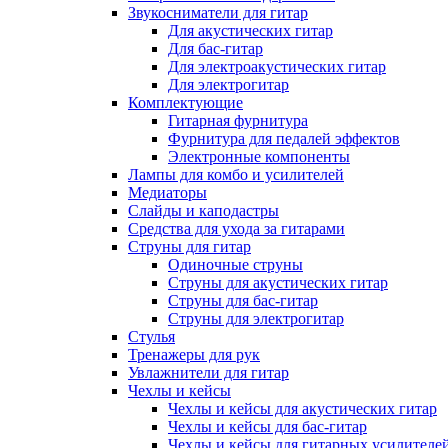
Звукосниматели для гитар
Для акустических гитар
Для бас-гитар
Для электроакустических гитар
Для электрогитар
Комплектующие
Гитарная фурнитура
Фурнитура для педалей эффектов
Электронные компоненты
Лампы для комбо и усилителей
Медиаторы
Слайды и каподастры
Средства для ухода за гитарами
Струны для гитар
Одиночные струны
Струны для акустических гитар
Струны для бас-гитар
Струны для электрогитар
Стулья
Тренажеры для рук
Увлажнители для гитар
Чехлы и кейсы
Чехлы и кейсы для акустических гитар
Чехлы и кейсы для бас-гитар
Чехлы и кейсы для гитарных усилителе