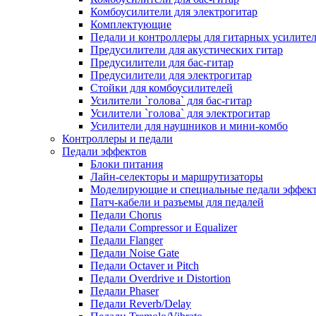
Комбоусилители для электрогитар
Комплектующие
Педали и контроллеры для гитарных усилите
Предусилители для акустических гитар
Предусилители для бас-гитар
Предусилители для электрогитар
Стойки для комбоусилителей
Усилители `голова` для бас-гитар
Усилители `голова` для электрогитар
Усилители для наушников и мини-комбо
Контроллеры и педали
Педали эффектов
Блоки питания
Лайн-селекторы и маршрутизаторы
Моделирующие и специальные педали эффек
Патч-кабели и разъемы для педалей
Педали Chorus
Педали Compressor и Equalizer
Педали Flanger
Педали Noise Gate
Педали Octaver и Pitch
Педали Overdrive и Distortion
Педали Phaser
Педали Reverb/Delay