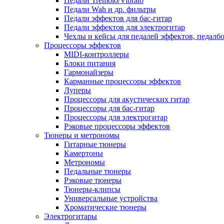
Педали Tremolo/Vibrato
Педали Wah и др. фильтры
Педали эффектов для бас-гитар
Педали эффектов для электрогитар
Чехлы и кейсы для педалей эффектов, педалб
Процессоры эффектов
MIDI-контроллеры
Блоки питания
Гармонайзеры
Карманные процессоры эффектов
Луперы
Процессоры для акустических гитар
Процессоры для бас-гитар
Процессоры для электрогитар
Рэковые процессоры эффектов
Тюнеры и метрономы
Гитарные тюнеры
Камертоны
Метрономы
Педальные тюнеры
Рэковые тюнеры
Тюнеры-клипсы
Универсальные устройства
Хроматические тюнеры
Электрогитары