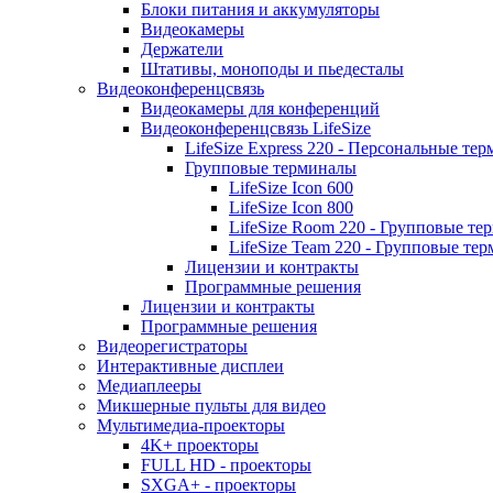
Блоки питания и аккумуляторы
Видеокамеры
Держатели
Штативы, моноподы и пьедесталы
Видеоконференцсвязь
Видеокамеры для конференций
Видеоконференцсвязь LifeSize
LifeSize Express 220 - Персональные т
Групповые терминалы
LifeSize Icon 600
LifeSize Icon 800
LifeSize Room 220 - Групповые т
LifeSize Team 220 - Групповые т
Лицензии и контракты
Программные решения
Лицензии и контракты
Программные решения
Видеорегистраторы
Интерактивные дисплеи
Медиаплееры
Микшерные пульты для видео
Мультимедиа-проекторы
4K+ проекторы
FULL HD - проекторы
SXGA+ - проекторы