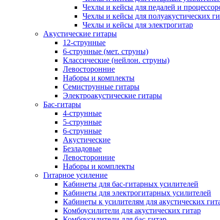
Чехлы и кейсы для педалей и процессор
Чехлы и кейсы для полуакустических ги
Чехлы и кейсы для электрогитар
Акустические гитары
12-струнные
6-струнные (мет. струны)
Классические (нейлон. струны)
Левосторонние
Наборы и комплекты
Семиструнные гитары
Электроакустические гитары
Бас-гитары
4-струнные
5-струнные
6-струнные
Акустические
Безладовые
Левосторонние
Наборы и комплекты
Гитарное усиление
Кабинеты для бас-гитарных усилителей
Кабинеты для электрогитарных усилителей
Кабинеты к усилителям для акустических гит
Комбоусилители для акустических гитар
Комбоусилители для бас-гитар