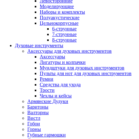
Левосторонние
Моделирующие
Наборы и комплекты
Полуакустические
Цельнокорпусные
6-струнные
7-струнные
8-струнные
Духовые инструменты
Аксессуары для духовых инструментов
Аксессуары
Лигатуры и колпачки
Мундштуки для духовых инструментов
Пульты для нот для духовых инструментов
Ремни
Средства для ухода
Трости
Чехлы и кейсы
Армянские Дудуки
Баритоны
Валторны
Вистл
Гобои
Горны
Губные гармошки