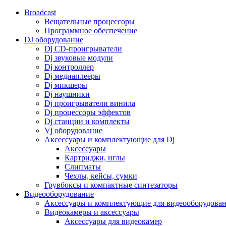
Broadcast
Вещательные процессоры
Программное обеспечение
DJ оборудование
Dj CD-проигрыватели
Dj звуковые модули
Dj контроллер
Dj медиаплееры
Dj микшеры
Dj наушники
Dj проигрыватели винила
Dj процессоры эффектов
Dj станции и комплекты
Vj оборудование
Аксессуары и комплектующие для Dj
Аксессуары
Картриджи, иглы
Слипматы
Чехлы, кейсы, сумки
Грувбоксы и компактные синтезаторы
Видеооборудование
Аксессуары и комплектующие для видеооборудова
Видеокамеры и аксессуары
Аксессуары для видеокамер