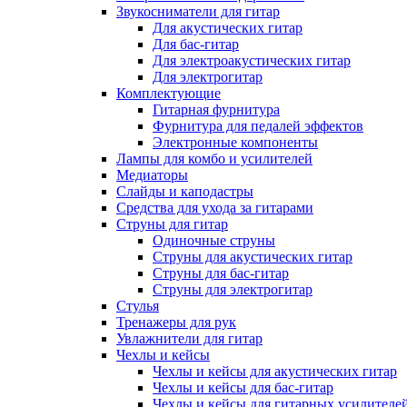
Звукосниматели для гитар
Для акустических гитар
Для бас-гитар
Для электроакустических гитар
Для электрогитар
Комплектующие
Гитарная фурнитура
Фурнитура для педалей эффектов
Электронные компоненты
Лампы для комбо и усилителей
Медиаторы
Слайды и каподастры
Средства для ухода за гитарами
Струны для гитар
Одиночные струны
Струны для акустических гитар
Струны для бас-гитар
Струны для электрогитар
Стулья
Тренажеры для рук
Увлажнители для гитар
Чехлы и кейсы
Чехлы и кейсы для акустических гитар
Чехлы и кейсы для бас-гитар
Чехлы и кейсы для гитарных усилителе