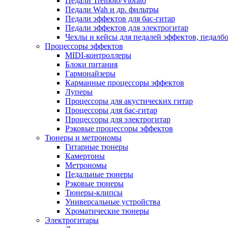
Педали Tremolo/Vibrato
Педали Wah и др. фильтры
Педали эффектов для бас-гитар
Педали эффектов для электрогитар
Чехлы и кейсы для педалей эффектов, педалб
Процессоры эффектов
MIDI-контроллеры
Блоки питания
Гармонайзеры
Карманные процессоры эффектов
Луперы
Процессоры для акустических гитар
Процессоры для бас-гитар
Процессоры для электрогитар
Рэковые процессоры эффектов
Тюнеры и метрономы
Гитарные тюнеры
Камертоны
Метрономы
Педальные тюнеры
Рэковые тюнеры
Тюнеры-клипсы
Универсальные устройства
Хроматические тюнеры
Электрогитары