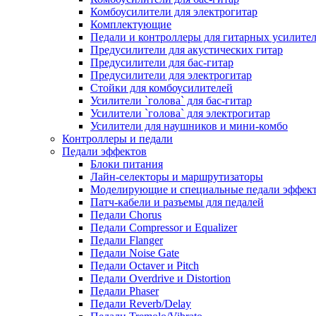
Комбоусилители для электрогитар
Комплектующие
Педали и контроллеры для гитарных усилите
Предусилители для акустических гитар
Предусилители для бас-гитар
Предусилители для электрогитар
Стойки для комбоусилителей
Усилители `голова` для бас-гитар
Усилители `голова` для электрогитар
Усилители для наушников и мини-комбо
Контроллеры и педали
Педали эффектов
Блоки питания
Лайн-селекторы и маршрутизаторы
Моделирующие и специальные педали эффек
Патч-кабели и разъемы для педалей
Педали Chorus
Педали Compressor и Equalizer
Педали Flanger
Педали Noise Gate
Педали Octaver и Pitch
Педали Overdrive и Distortion
Педали Phaser
Педали Reverb/Delay