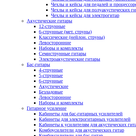
Чехлы и кейсы для педалей и процессор
Чехлы и кейсы для полуакустических ги
Чехлы и кейсы для электрогитар
Акустические гитары
12-струнные
6-струнные (мет. струны)
Классические (нейлон. струны)
Левосторонние
Наборы и комплекты
Семиструнные гитары
Электроакустические гитары
Бас-гитары
4-струнные
5-струнные
6-струнные
Акустические
Безладовые
Левосторонние
Наборы и комплекты
Гитарное усиление
Кабинеты для бас-гитарных усилителей
Кабинеты для электрогитарных усилителей
Кабинеты к усилителям для акустических гит
Комбоусилители для акустических гитар
Комбоусилители для бас-гитар