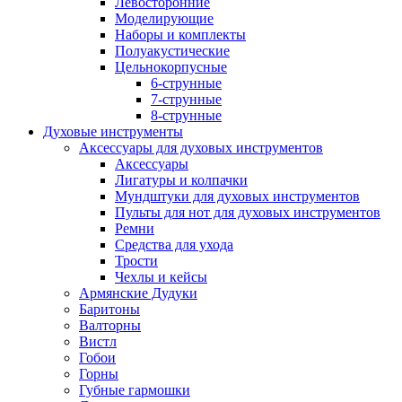
Левосторонние
Моделирующие
Наборы и комплекты
Полуакустические
Цельнокорпусные
6-струнные
7-струнные
8-струнные
Духовые инструменты
Аксессуары для духовых инструментов
Аксессуары
Лигатуры и колпачки
Мундштуки для духовых инструментов
Пульты для нот для духовых инструментов
Ремни
Средства для ухода
Трости
Чехлы и кейсы
Армянские Дудуки
Баритоны
Валторны
Вистл
Гобои
Горны
Губные гармошки