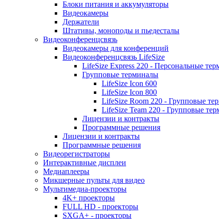
Блоки питания и аккумуляторы
Видеокамеры
Держатели
Штативы, моноподы и пьедесталы
Видеоконференцсвязь
Видеокамеры для конференций
Видеоконференцсвязь LifeSize
LifeSize Express 220 - Персональные т
Групповые терминалы
LifeSize Icon 600
LifeSize Icon 800
LifeSize Room 220 - Групповые т
LifeSize Team 220 - Групповые т
Лицензии и контракты
Программные решения
Лицензии и контракты
Программные решения
Видеорегистраторы
Интерактивные дисплеи
Медиаплееры
Микшерные пульты для видео
Мультимедиа-проекторы
4K+ проекторы
FULL HD - проекторы
SXGA+ - проекторы