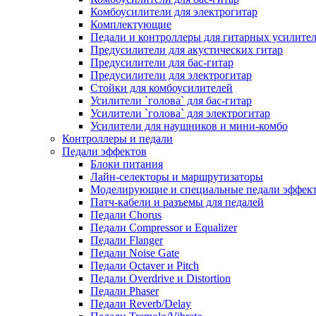
Комбоусилители для электрогитар
Комплектующие
Педали и контроллеры для гитарных усилите
Предусилители для акустических гитар
Предусилители для бас-гитар
Предусилители для электрогитар
Стойки для комбоусилителей
Усилители `голова` для бас-гитар
Усилители `голова` для электрогитар
Усилители для наушников и мини-комбо
Контроллеры и педали
Педали эффектов
Блоки питания
Лайн-селекторы и маршрутизаторы
Моделирующие и специальные педали эффек
Патч-кабели и разъемы для педалей
Педали Chorus
Педали Compressor и Equalizer
Педали Flanger
Педали Noise Gate
Педали Octaver и Pitch
Педали Overdrive и Distortion
Педали Phaser
Педали Reverb/Delay