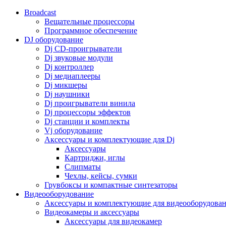
Broadcast
Вещательные процессоры
Программное обеспечение
DJ оборудование
Dj CD-проигрыватели
Dj звуковые модули
Dj контроллер
Dj медиаплееры
Dj микшеры
Dj наушники
Dj проигрыватели винила
Dj процессоры эффектов
Dj станции и комплекты
Vj оборудование
Аксессуары и комплектующие для Dj
Аксессуары
Картриджи, иглы
Слипматы
Чехлы, кейсы, сумки
Грувбоксы и компактные синтезаторы
Видеооборудование
Аксессуары и комплектующие для видеооборудова
Видеокамеры и аксессуары
Аксессуары для видеокамер