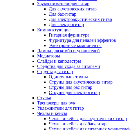
Звукосниматели для гитар
Для акустических гитар
Для бас-гитар
Для электроакустических гитар
Для электрогитар
Комплектующие
Гитарная фурнитура
Фурнитура для педалей эффектов
Электронные компоненты
Лампы для комбо и усилителей
Медиаторы
Слайды и каподастры
Средства для ухода за гитарами
Струны для гитар
Одиночные струны
Струны для акустических гитар
Струны для бас-гитар
Струны для электрогитар
Стулья
Тренажеры для рук
Увлажнители для гитар
Чехлы и кейсы
Чехлы и кейсы для акустических гитар
Чехлы и кейсы для бас-гитар
Чехлы и кейсы для гитарных усилителе