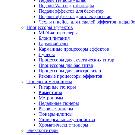
Педали Tremolo/Vibrato
Педали Wah и др. фильтры
Педали эффектов для бас-гитар
Педали эффектов для электрогитар
Чехлы и кейсы для педалей эффектов, педалб
Процессоры эффектов
MIDI-контроллеры
Блоки питания
Гармонайзеры
Карманные процессоры эффектов
Луперы
Процессоры для акустических гитар
Процессоры для бас-гитар
Процессоры для электрогитар
Рэковые процессоры эффектов
Тюнеры и метрономы
Гитарные тюнеры
Камертоны
Метрономы
Педальные тюнеры
Рэковые тюнеры
Тюнеры-клипсы
Универсальные устройства
Хроматические тюнеры
Электрогитары