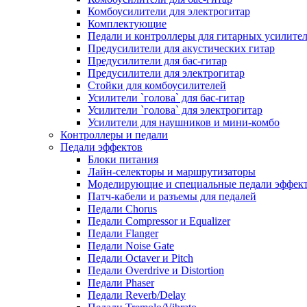
Комбоусилители для электрогитар
Комплектующие
Педали и контроллеры для гитарных усилите
Предусилители для акустических гитар
Предусилители для бас-гитар
Предусилители для электрогитар
Стойки для комбоусилителей
Усилители `голова` для бас-гитар
Усилители `голова` для электрогитар
Усилители для наушников и мини-комбо
Контроллеры и педали
Педали эффектов
Блоки питания
Лайн-селекторы и маршрутизаторы
Моделирующие и специальные педали эффек
Патч-кабели и разъемы для педалей
Педали Chorus
Педали Compressor и Equalizer
Педали Flanger
Педали Noise Gate
Педали Octaver и Pitch
Педали Overdrive и Distortion
Педали Phaser
Педали Reverb/Delay