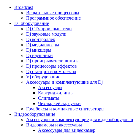
Broadcast
Вещательные процессоры
Программное обеспечение
DJ оборудование
Dj CD-проигрыватели
Dj звуковые модули
Dj контроллер
Dj медиаплееры
Dj микшеры
Dj наушники
Dj проигрыватели винила
Dj процессоры эффектов
Dj станции и комплекты
Vj оборудование
Аксессуары и комплектующие для Dj
Аксессуары
Картриджи, иглы
Слипматы
Чехлы, кейсы, сумки
Грувбоксы и компактные синтезаторы
Видеооборудование
Аксессуары и комплектующие для видеооборудова
Видеокамеры и аксессуары
Аксессуары для видеокамер