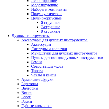
Левосторонние
Моделирующие
Наборы и комплекты
Полуакустические
Цельнокорпусные
6-струнные
7-струнные
8-струнные
Духовые инструменты
Аксессуары для духовых инструментов
Аксессуары
Лигатуры и колпачки
Мундштуки для духовых инструментов
Пульты для нот для духовых инструментов
Ремни
Средства для ухода
Трости
Чехлы и кейсы
Армянские Дудуки
Баритоны
Валторны
Вистл
Гобои
Горны
Губные гармошки