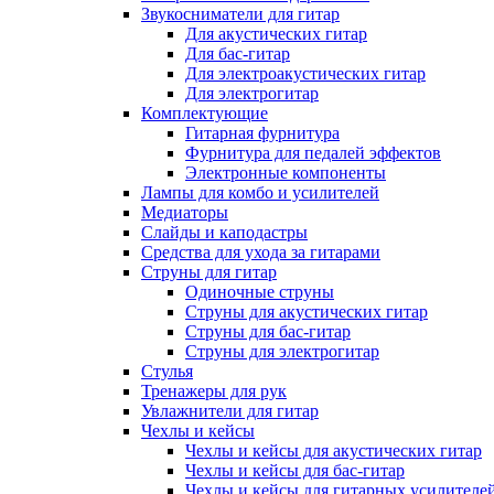
Звукосниматели для гитар
Для акустических гитар
Для бас-гитар
Для электроакустических гитар
Для электрогитар
Комплектующие
Гитарная фурнитура
Фурнитура для педалей эффектов
Электронные компоненты
Лампы для комбо и усилителей
Медиаторы
Слайды и каподастры
Средства для ухода за гитарами
Струны для гитар
Одиночные струны
Струны для акустических гитар
Струны для бас-гитар
Струны для электрогитар
Стулья
Тренажеры для рук
Увлажнители для гитар
Чехлы и кейсы
Чехлы и кейсы для акустических гитар
Чехлы и кейсы для бас-гитар
Чехлы и кейсы для гитарных усилителе