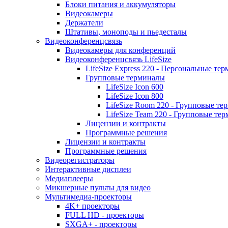
Блоки питания и аккумуляторы
Видеокамеры
Держатели
Штативы, моноподы и пьедесталы
Видеоконференцсвязь
Видеокамеры для конференций
Видеоконференцсвязь LifeSize
LifeSize Express 220 - Персональные т
Групповые терминалы
LifeSize Icon 600
LifeSize Icon 800
LifeSize Room 220 - Групповые т
LifeSize Team 220 - Групповые т
Лицензии и контракты
Программные решения
Лицензии и контракты
Программные решения
Видеорегистраторы
Интерактивные дисплеи
Медиаплееры
Микшерные пульты для видео
Мультимедиа-проекторы
4K+ проекторы
FULL HD - проекторы
SXGA+ - проекторы