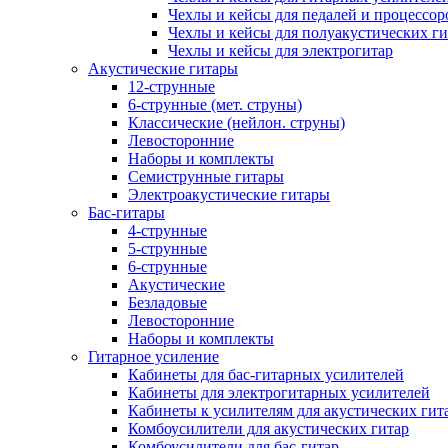
Чехлы и кейсы для педалей и процессор
Чехлы и кейсы для полуакустических ги
Чехлы и кейсы для электрогитар
Акустические гитары
12-струнные
6-струнные (мет. струны)
Классические (нейлон. струны)
Левосторонние
Наборы и комплекты
Семиструнные гитары
Электроакустические гитары
Бас-гитары
4-струнные
5-струнные
6-струнные
Акустические
Безладовые
Левосторонние
Наборы и комплекты
Гитарное усиление
Кабинеты для бас-гитарных усилителей
Кабинеты для электрогитарных усилителей
Кабинеты к усилителям для акустических гит
Комбоусилители для акустических гитар
Комбоусилители для бас-гитар