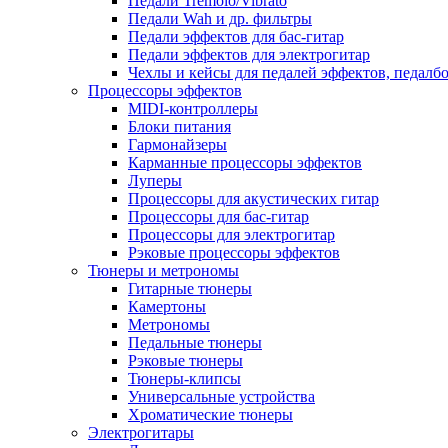
Педали Tremolo/Vibrato
Педали Wah и др. фильтры
Педали эффектов для бас-гитар
Педали эффектов для электрогитар
Чехлы и кейсы для педалей эффектов, педалб
Процессоры эффектов
MIDI-контроллеры
Блоки питания
Гармонайзеры
Карманные процессоры эффектов
Луперы
Процессоры для акустических гитар
Процессоры для бас-гитар
Процессоры для электрогитар
Рэковые процессоры эффектов
Тюнеры и метрономы
Гитарные тюнеры
Камертоны
Метрономы
Педальные тюнеры
Рэковые тюнеры
Тюнеры-клипсы
Универсальные устройства
Хроматические тюнеры
Электрогитары