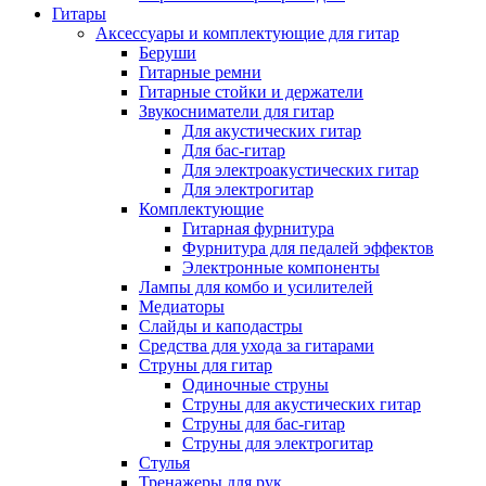
Гитары
Аксессуары и комплектующие для гитар
Беруши
Гитарные ремни
Гитарные стойки и держатели
Звукосниматели для гитар
Для акустических гитар
Для бас-гитар
Для электроакустических гитар
Для электрогитар
Комплектующие
Гитарная фурнитура
Фурнитура для педалей эффектов
Электронные компоненты
Лампы для комбо и усилителей
Медиаторы
Слайды и каподастры
Средства для ухода за гитарами
Струны для гитар
Одиночные струны
Струны для акустических гитар
Струны для бас-гитар
Струны для электрогитар
Стулья
Тренажеры для рук