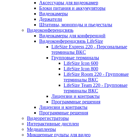
Аксессуары для видеокамер
Блоки питания и аккумуляторы
Видеокамеры
Держатели
Штативы, моноподы и пьедесталы
Видеоконференцсвязь
Видеокамеры для конференций
Видеоконференцсвязь LifeSize
LifeSize Express 220 - Персональные
терминалы ВКС
Групповые терминалы
LifeSize Icon 600
LifeSize Icon 800
LifeSize Room 220 - Групповые
терминалы ВКС
LifeSize Team 220 - Групповые
терминалы ВКС
Лицензии и контракты
Программные решения
Лицензии и контракты
Программные решения
Видеорегистраторы
Интерактивные дисплеи
Медиаплееры
Микшерные пульты для видео