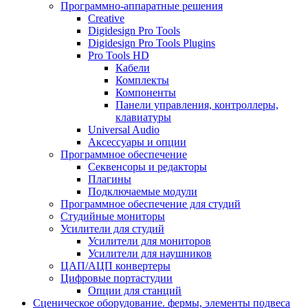
Программно-аппаратные решения
Creative
Digidesign Pro Tools
Digidesign Pro Tools Plugins
Pro Tools HD
Кабели
Комплекты
Компоненты
Панели управления, контроллеры,
клавиатуры
Universal Audio
Аксессуары и опции
Программное обеспечение
Cеквенсоры и редакторы
Плагины
Подключаемые модули
Программное обеспечение для студий
Студийные мониторы
Усилители для студий
Усилители для мониторов
Усилители для наушников
ЦАП/АЦП конвертеры
Цифровые портастудии
Опции для станций
Сценическое оборудование. фермы, элементы подвеса