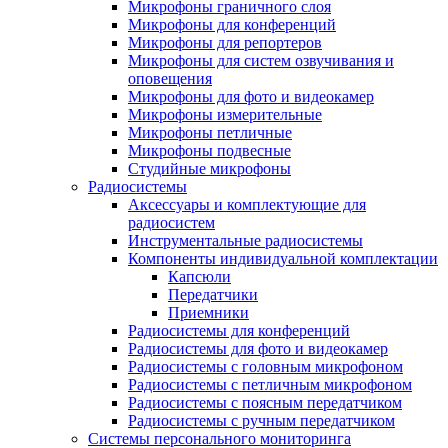
Микрофоны граничного слоя
Микрофоны для конференций
Микрофоны для репортеров
Микрофоны для систем озвучивания и
оповещения
Микрофоны для фото и видеокамер
Микрофоны измерительные
Микрофоны петличные
Микрофоны подвесные
Студийные микрофоны
Радиосистемы
Аксессуары и комплектующие для
радиосистем
Инструментальные радиосистемы
Компоненты индивидуальной комплектации
Капсюли
Передатчики
Приемники
Радиосистемы для конференций
Радиосистемы для фото и видеокамер
Радиосистемы с головным микрофоном
Радиосистемы с петличным микрофоном
Радиосистемы с поясным передатчиком
Радиосистемы с ручным передатчиком
Системы персонального мониторинга