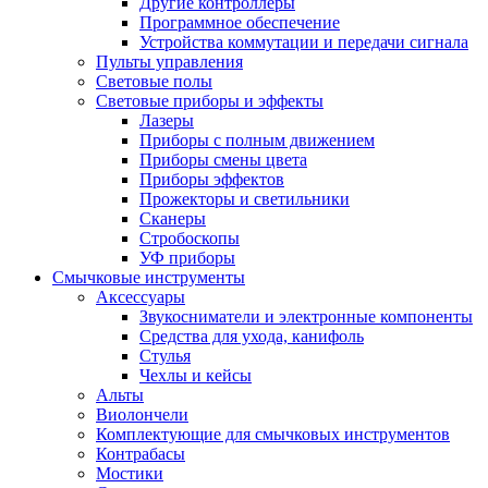
Другие контроллеры
Программное обеспечение
Устройства коммутации и передачи сигнала
Пульты управления
Световые полы
Световые приборы и эффекты
Лазеры
Приборы с полным движением
Приборы смены цвета
Приборы эффектов
Прожекторы и светильники
Сканеры
Стробоскопы
УФ приборы
Смычковые инструменты
Аксессуары
Звукосниматели и электронные компоненты
Средства для ухода, канифоль
Стулья
Чехлы и кейсы
Альты
Виолончели
Комплектующие для смычковых инструментов
Контрабасы
Мостики