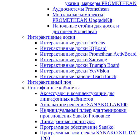
указки, маркеры PROMETHEAN
Аудиосистемы Promethean
Монтажные комплекты
PROMETHEAN UpgradeKit
Напольные стойки для досок и
дисплеев Promethean
Интерактивные доски
Интерактивные доски InFocus
Интерактивные доски IQBoard
Интерактивные доски Promethean ActivBoard
Интерактивные доски Samsung
Интерактивные доски Triumph Board
Интерактивные доски YesVision
Интерактивные панели TeachTouch
Интерактивный пол
Лингафонные кабинеты
Аксессуары и комплектующие для
лингафонных кабинетов
Аппаратное решение SANAKO LAB100
Индивидуальный плеер для тренировки
произношения Sanako Pronounce
Лингафонные гарнитуры
Программное обеспечение Sanako
Программные комплексы SANAKO STUDY
1200