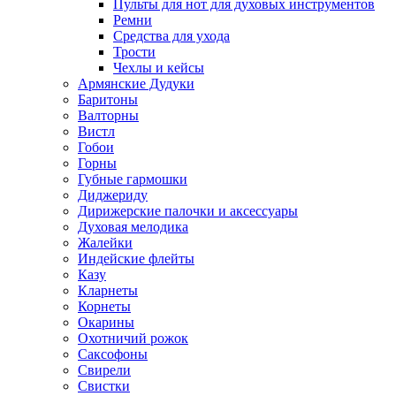
Пульты для нот для духовых инструментов
Ремни
Средства для ухода
Трости
Чехлы и кейсы
Армянские Дудуки
Баритоны
Валторны
Вистл
Гобои
Горны
Губные гармошки
Диджериду
Дирижерские палочки и аксессуары
Духовая мелодика
Жалейки
Индейские флейты
Казу
Кларнеты
Корнеты
Окарины
Охотничий рожок
Саксофоны
Свирели
Свистки