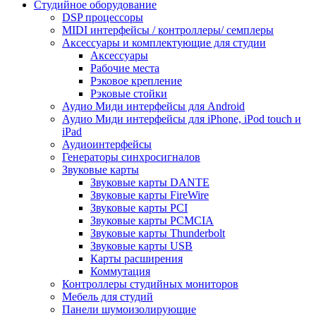
Студийное оборудование
DSP процессоры
MIDI интерфейсы / контроллеры/ семплеры
Аксессуары и комплектующие для студии
Аксессуары
Рабочие места
Рэковое крепление
Рэковые стойки
Аудио Миди интерфейсы для Android
Аудио Миди интерфейсы для iPhone, iPod touch и
iPad
Аудиоинтерфейсы
Генераторы синхросигналов
Звуковые карты
Звуковые карты DANTE
Звуковые карты FireWire
Звуковые карты PCI
Звуковые карты PCMCIA
Звуковые карты Thunderbolt
Звуковые карты USB
Карты расширения
Коммутация
Контроллеры студийных мониторов
Мебель для студий
Панели шумоизолирующие