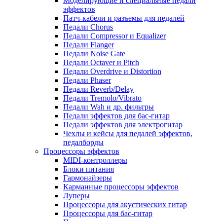
Моделирующие и специальные педали
эффектов
Патч-кабели и разъемы для педалей
Педали Chorus
Педали Compressor и Equalizer
Педали Flanger
Педали Noise Gate
Педали Octaver и Pitch
Педали Overdrive и Distortion
Педали Phaser
Педали Reverb/Delay
Педали Tremolo/Vibrato
Педали Wah и др. фильтры
Педали эффектов для бас-гитар
Педали эффектов для электрогитар
Чехлы и кейсы для педалей эффектов,
педалборды
Процессоры эффектов
MIDI-контроллеры
Блоки питания
Гармонайзеры
Карманные процессоры эффектов
Луперы
Процессоры для акустических гитар
Процессоры для бас-гитар