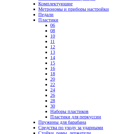
Комплектующие
Метрономы и приборы настройки
Педали
Пластики
06
08
10
11
12
13
14
15
16
18
20
22
24
26
28
30
Наборы пластиков
Пластики для перкуссии
Пружины для барабана
Средства по уходу за ударными
Стойки, рамы, держатели