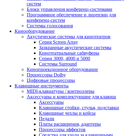
систем
Блоки управления конференц-системами
Программное обеспечение и лицензии для
конференц-систем
Системы голосования
Кинооборудование
Акустические системы для кинотеатров
Cерия Screen Array
Заэкранные акустические системы
Кинотеатральные сабвуферы
Серии 3000, 4000 и 5000
Системы Surround
Кинопроекционное оборудование
Процессоры Dolby
Цифровые процессоры
Клавишные инструменты
MIDI-клавиатуры / контроллеры
Аксессуары и комплектующие для клавиш
Аксессуары
Клавишные стойки, стулья, подставки
Клавишные чехлы и кейсы
Педали
Платы расширения, адаптеры
Процессоры эффектов
Средства для ухода за клавишными