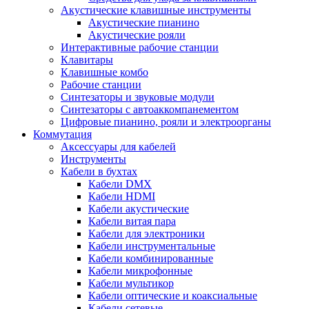
Акустические клавишные инструменты
Акустические пианино
Акустические рояли
Интерактивные рабочие станции
Клавитары
Клавишные комбо
Рабочие станции
Синтезаторы и звуковые модули
Синтезаторы с автоаккомпанементом
Цифровые пианино, рояли и электроорганы
Коммутация
Аксессуары для кабелей
Инструменты
Кабели в бухтах
Кабели DMX
Кабели HDMI
Кабели акустические
Кабели витая пара
Кабели для электроники
Кабели инструментальные
Кабели комбинированные
Кабели микрофонные
Кабели мультикор
Кабели оптические и коаксиальные
Кабели сетевые