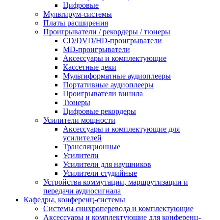
Цифровые
Мультирум-системы
Платы расширения
Проигрыватели / рекордеры / тюнеры
CD/DVD/HD-проигрыватели
MD-проигрыватели
Аксессуары и комплектующие
Кассетные деки
Мультиформатные аудиоплееры
Портативные аудиоплееры
Проигрыватели винила
Тюнеры
Цифровые рекордеры
Усилители мощности
Аксессуары и комплектующие для
усилителей
Трансляционные
Усилители
Усилители для наушников
Усилители студийные
Устройства коммутации, маршрутизации и
передачи аудиосигнала
Кафедры, конференц-системы
Cистемы синхроперевода и комплектующие
Аксессуары и комплектующие для конференц-