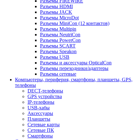
Разъемы FIREWIRE
Разъемы HDMI
Разъемы JACK
Разъемы MicroDot
Разъемы MiniCon (12 контактов)
Разъемы Multipin
Разъемы NeutriCon
Разъемы PowerCon
Разъемы SCART
Разъемы Speakon
Разъемы USB
Разъемы и аксессуары OpticalCon
Разъемы переходники/адаптеры
Разъемы сетевые
Компьютеры, периферия, смартфоны, планшеты, GPS,
телефоны
DECT-телефоны
GPS устройства
IP-телефоны
USB-хабы
Аксессуары
Планшеты
Сетевые карты
Сетевые ПК
Смартфоны