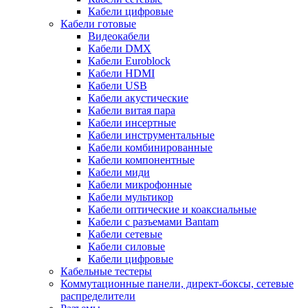
Кабели цифровые
Кабели готовые
Видеокабели
Кабели DMX
Кабели Euroblock
Кабели HDMI
Кабели USB
Кабели акустические
Кабели витая пара
Кабели инсертные
Кабели инструментальные
Кабели комбинированные
Кабели компонентные
Кабели миди
Кабели микрофонные
Кабели мультикор
Кабели оптические и коаксиальные
Кабели с разъемами Bantam
Кабели сетевые
Кабели силовые
Кабели цифровые
Кабельные тестеры
Коммутационные панели, директ-боксы, сетевые
распределители