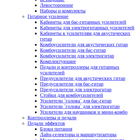
Левосторонние
Наборы и комплекты
Гитарное усиление
Кабинеты для бас-гитарных усилителей
Кабинеты для электрогитарных усилителей
Кабинеты к усилителям для акустических
гитар
Комбоусилители для акустических гитар
Комбоусилители для бас-гитар
Комбоусилители для электрогитар
Комплектующие
Педали и контроллеры для гитарных
усилителей
Предусилители для акустических гитар
Предусилители для бас-гитар
Предусилители для электрогитар
Стойки для комбоусилителей
Усилители `голова` для бас-гитар
Усилители `голова` для электрогитар
Усилители для наушников и мини-комбо
Контроллеры и педали
Педали эффектов
Блоки питания
Лайн-селекторы и маршрутизаторы