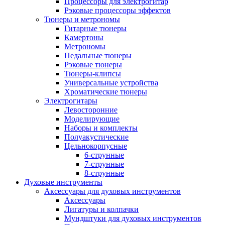
Процессоры для электрогитар
Рэковые процессоры эффектов
Тюнеры и метрономы
Гитарные тюнеры
Камертоны
Метрономы
Педальные тюнеры
Рэковые тюнеры
Тюнеры-клипсы
Универсальные устройства
Хроматические тюнеры
Электрогитары
Левосторонние
Моделирующие
Наборы и комплекты
Полуакустические
Цельнокорпусные
6-струнные
7-струнные
8-струнные
Духовые инструменты
Аксессуары для духовых инструментов
Аксессуары
Лигатуры и колпачки
Мундштуки для духовых инструментов