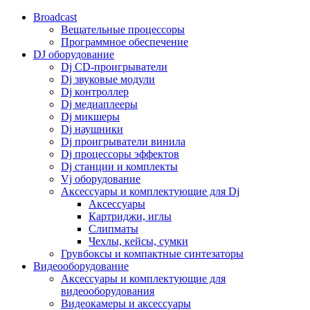
Broadcast
Вещательные процессоры
Программное обеспечение
DJ оборудование
Dj CD-проигрыватели
Dj звуковые модули
Dj контроллер
Dj медиаплееры
Dj микшеры
Dj наушники
Dj проигрыватели винила
Dj процессоры эффектов
Dj станции и комплекты
Vj оборудование
Аксессуары и комплектующие для Dj
Аксессуары
Картриджи, иглы
Слипматы
Чехлы, кейсы, сумки
Грувбоксы и компактные синтезаторы
Видеооборудование
Аксессуары и комплектующие для
видеооборудования
Видеокамеры и аксессуары