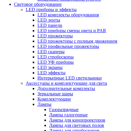
Световое оборудование
LED приборы и эффекты
LED комплекты оборудования
LED ленты
LED панели
LED приборы смены цвета и PAR
LED прожекторы
LED прожекторы с полным движением
LED профильные прожекторы
LED сканеры
LED стробоскопы
LED УФ приборы
LED экраны
LED эффекты
Интерьерные LED светильники
Аксессуары и комплектующие для света
Дополнительные комплекты
Зеркальные шары
Комплектующие
Лампы
Газоразрядные
Лампы галогенные
Лампы для кинопроекторов
Лампы для световых полов
Лампы для стробоскопов