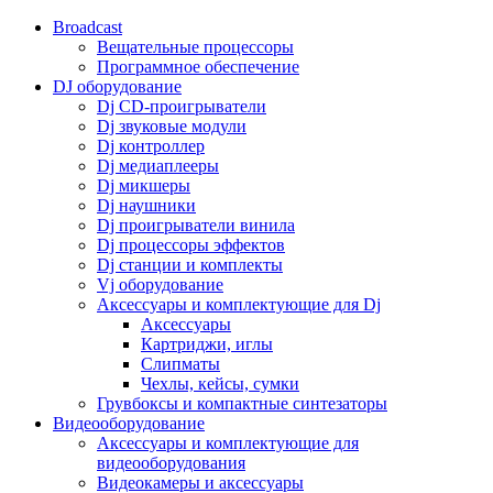
Broadcast
Вещательные процессоры
Программное обеспечение
DJ оборудование
Dj CD-проигрыватели
Dj звуковые модули
Dj контроллер
Dj медиаплееры
Dj микшеры
Dj наушники
Dj проигрыватели винила
Dj процессоры эффектов
Dj станции и комплекты
Vj оборудование
Аксессуары и комплектующие для Dj
Аксессуары
Картриджи, иглы
Слипматы
Чехлы, кейсы, сумки
Грувбоксы и компактные синтезаторы
Видеооборудование
Аксессуары и комплектующие для
видеооборудования
Видеокамеры и аксессуары