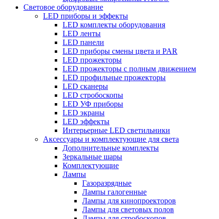
Световое оборудование
LED приборы и эффекты
LED комплекты оборудования
LED ленты
LED панели
LED приборы смены цвета и PAR
LED прожекторы
LED прожекторы с полным движением
LED профильные прожекторы
LED сканеры
LED стробоскопы
LED УФ приборы
LED экраны
LED эффекты
Интерьерные LED светильники
Аксессуары и комплектующие для света
Дополнительные комплекты
Зеркальные шары
Комплектующие
Лампы
Газоразрядные
Лампы галогенные
Лампы для кинопроекторов
Лампы для световых полов
Лампы для стробоскопов