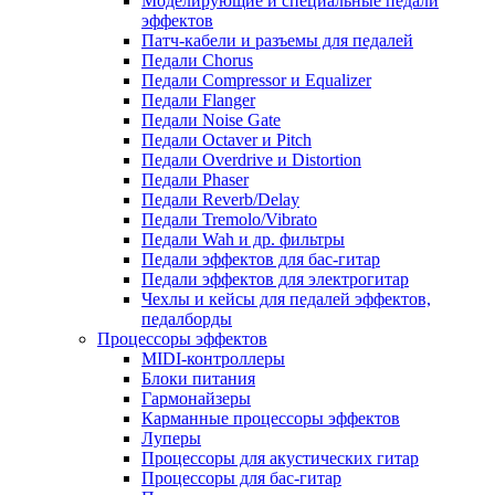
Моделирующие и специальные педали
эффектов
Патч-кабели и разъемы для педалей
Педали Chorus
Педали Compressor и Equalizer
Педали Flanger
Педали Noise Gate
Педали Octaver и Pitch
Педали Overdrive и Distortion
Педали Phaser
Педали Reverb/Delay
Педали Tremolo/Vibrato
Педали Wah и др. фильтры
Педали эффектов для бас-гитар
Педали эффектов для электрогитар
Чехлы и кейсы для педалей эффектов,
педалборды
Процессоры эффектов
MIDI-контроллеры
Блоки питания
Гармонайзеры
Карманные процессоры эффектов
Луперы
Процессоры для акустических гитар
Процессоры для бас-гитар