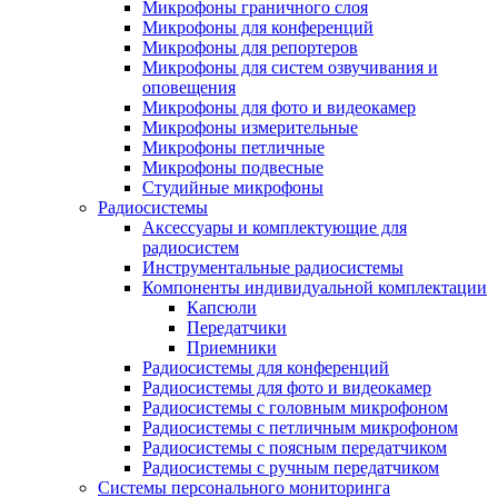
Микрофоны граничного слоя
Микрофоны для конференций
Микрофоны для репортеров
Микрофоны для систем озвучивания и
оповещения
Микрофоны для фото и видеокамер
Микрофоны измерительные
Микрофоны петличные
Микрофоны подвесные
Студийные микрофоны
Радиосистемы
Аксессуары и комплектующие для
радиосистем
Инструментальные радиосистемы
Компоненты индивидуальной комплектации
Капсюли
Передатчики
Приемники
Радиосистемы для конференций
Радиосистемы для фото и видеокамер
Радиосистемы с головным микрофоном
Радиосистемы с петличным микрофоном
Радиосистемы с поясным передатчиком
Радиосистемы с ручным передатчиком
Системы персонального мониторинга