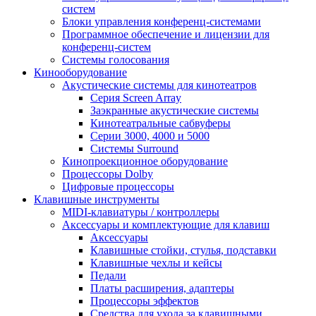
систем
Блоки управления конференц-системами
Программное обеспечение и лицензии для
конференц-систем
Системы голосования
Кинооборудование
Акустические системы для кинотеатров
Cерия Screen Array
Заэкранные акустические системы
Кинотеатральные сабвуферы
Серии 3000, 4000 и 5000
Системы Surround
Кинопроекционное оборудование
Процессоры Dolby
Цифровые процессоры
Клавишные инструменты
MIDI-клавиатуры / контроллеры
Аксессуары и комплектующие для клавиш
Аксессуары
Клавишные стойки, стулья, подставки
Клавишные чехлы и кейсы
Педали
Платы расширения, адаптеры
Процессоры эффектов
Средства для ухода за клавишными