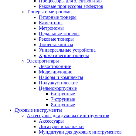
Процессоры для электрогитар
Рэковые процессоры эффектов
Тюнеры и метрономы
Гитарные тюнеры
Камертоны
Метрономы
Педальные тюнеры
Рэковые тюнеры
Тюнеры-клипсы
Универсальные устройства
Хроматические тюнеры
Электрогитары
Левосторонние
Моделирующие
Наборы и комплекты
Полуакустические
Цельнокорпусные
6-струнные
7-струнные
8-струнные
Духовые инструменты
Аксессуары для духовых инструментов
Аксессуары
Лигатуры и колпачки
Мундштуки для духовых инструментов