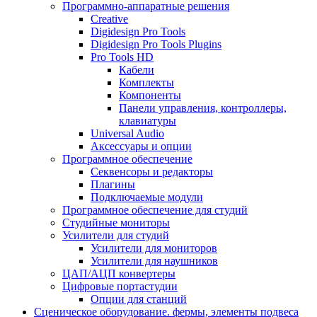
Программно-аппаратные решения
Creative
Digidesign Pro Tools
Digidesign Pro Tools Plugins
Pro Tools HD
Кабели
Комплекты
Компоненты
Панели управления, контроллеры,
клавиатуры
Universal Audio
Аксессуары и опции
Программное обеспечение
Cеквенсоры и редакторы
Плагины
Подключаемые модули
Программное обеспечение для студий
Студийные мониторы
Усилители для студий
Усилители для мониторов
Усилители для наушников
ЦАП/АЦП конвертеры
Цифровые портастудии
Опции для станций
Сценическое оборудование. фермы, элементы подвеса