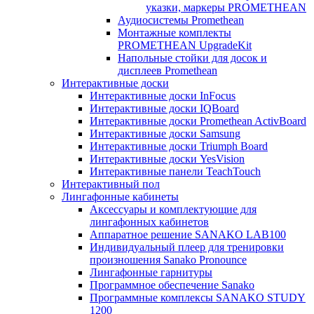
указки, маркеры PROMETHEAN
Аудиосистемы Promethean
Монтажные комплекты
PROMETHEAN UpgradeKit
Напольные стойки для досок и
дисплеев Promethean
Интерактивные доски
Интерактивные доски InFocus
Интерактивные доски IQBoard
Интерактивные доски Promethean ActivBoard
Интерактивные доски Samsung
Интерактивные доски Triumph Board
Интерактивные доски YesVision
Интерактивные панели TeachTouch
Интерактивный пол
Лингафонные кабинеты
Аксессуары и комплектующие для
лингафонных кабинетов
Аппаратное решение SANAKO LAB100
Индивидуальный плеер для тренировки
произношения Sanako Pronounce
Лингафонные гарнитуры
Программное обеспечение Sanako
Программные комплексы SANAKO STUDY
1200