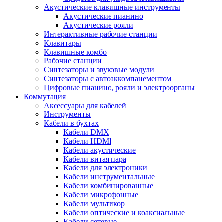
Акустические клавишные инструменты
Акустические пианино
Акустические рояли
Интерактивные рабочие станции
Клавитары
Клавишные комбо
Рабочие станции
Синтезаторы и звуковые модули
Синтезаторы с автоаккомпанементом
Цифровые пианино, рояли и электроорганы
Коммутация
Аксессуары для кабелей
Инструменты
Кабели в бухтах
Кабели DMX
Кабели HDMI
Кабели акустические
Кабели витая пара
Кабели для электроники
Кабели инструментальные
Кабели комбинированные
Кабели микрофонные
Кабели мультикор
Кабели оптические и коаксиальные
Кабели сетевые