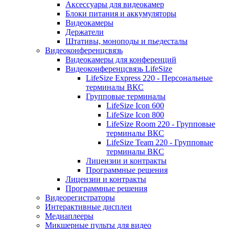
Аксессуары для видеокамер
Блоки питания и аккумуляторы
Видеокамеры
Держатели
Штативы, моноподы и пьедесталы
Видеоконференцсвязь
Видеокамеры для конференций
Видеоконференцсвязь LifeSize
LifeSize Express 220 - Персональные
терминалы ВКС
Групповые терминалы
LifeSize Icon 600
LifeSize Icon 800
LifeSize Room 220 - Групповые
терминалы ВКС
LifeSize Team 220 - Групповые
терминалы ВКС
Лицензии и контракты
Программные решения
Лицензии и контракты
Программные решения
Видеорегистраторы
Интерактивные дисплеи
Медиаплееры
Микшерные пульты для видео