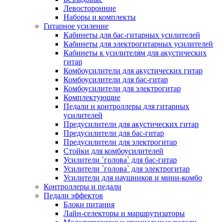
Левосторонние
Наборы и комплекты
Гитарное усиление
Кабинеты для бас-гитарных усилителей
Кабинеты для электрогитарных усилителей
Кабинеты к усилителям для акустических
гитар
Комбоусилители для акустических гитар
Комбоусилители для бас-гитар
Комбоусилители для электрогитар
Комплектующие
Педали и контроллеры для гитарных
усилителей
Предусилители для акустических гитар
Предусилители для бас-гитар
Предусилители для электрогитар
Стойки для комбоусилителей
Усилители `голова` для бас-гитар
Усилители `голова` для электрогитар
Усилители для наушников и мини-комбо
Контроллеры и педали
Педали эффектов
Блоки питания
Лайн-селекторы и маршрутизаторы