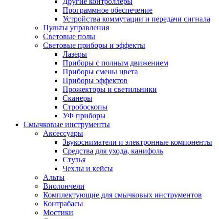
Другие контроллеры
Программное обеспечение
Устройства коммутации и передачи сигнала
Пульты управления
Световые полы
Световые приборы и эффекты
Лазеры
Приборы с полным движением
Приборы смены цвета
Приборы эффектов
Прожекторы и светильники
Сканеры
Стробоскопы
УФ приборы
Смычковые инструменты
Аксессуары
Звукосниматели и электронные компоненты
Средства для ухода, канифоль
Стулья
Чехлы и кейсы
Альты
Виолончели
Комплектующие для смычковых инструментов
Контрабасы
Мостики