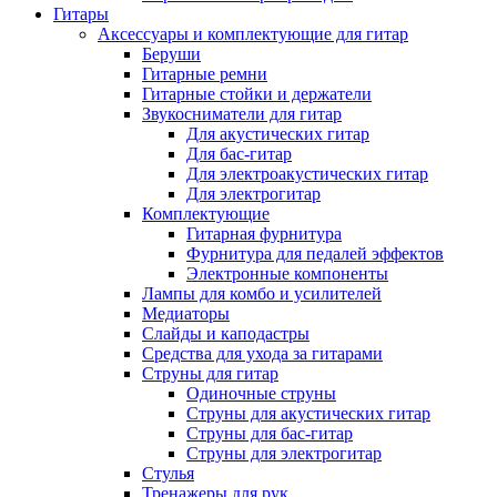
Гитары
Аксессуары и комплектующие для гитар
Беруши
Гитарные ремни
Гитарные стойки и держатели
Звукосниматели для гитар
Для акустических гитар
Для бас-гитар
Для электроакустических гитар
Для электрогитар
Комплектующие
Гитарная фурнитура
Фурнитура для педалей эффектов
Электронные компоненты
Лампы для комбо и усилителей
Медиаторы
Слайды и каподастры
Средства для ухода за гитарами
Струны для гитар
Одиночные струны
Струны для акустических гитар
Струны для бас-гитар
Струны для электрогитар
Стулья
Тренажеры для рук