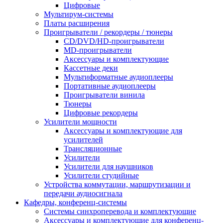
Цифровые
Мультирум-системы
Платы расширения
Проигрыватели / рекордеры / тюнеры
CD/DVD/HD-проигрыватели
MD-проигрыватели
Аксессуары и комплектующие
Кассетные деки
Мультиформатные аудиоплееры
Портативные аудиоплееры
Проигрыватели винила
Тюнеры
Цифровые рекордеры
Усилители мощности
Аксессуары и комплектующие для
усилителей
Трансляционные
Усилители
Усилители для наушников
Усилители студийные
Устройства коммутации, маршрутизации и
передачи аудиосигнала
Кафедры, конференц-системы
Cистемы синхроперевода и комплектующие
Аксессуары и комплектующие для конференц-