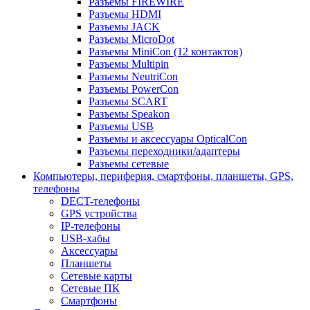
Разъемы FIREWIRE
Разъемы HDMI
Разъемы JACK
Разъемы MicroDot
Разъемы MiniCon (12 контактов)
Разъемы Multipin
Разъемы NeutriCon
Разъемы PowerCon
Разъемы SCART
Разъемы Speakon
Разъемы USB
Разъемы и аксессуары OpticalCon
Разъемы переходники/адаптеры
Разъемы сетевые
Компьютеры, периферия, смартфоны, планшеты, GPS,
телефоны
DECT-телефоны
GPS устройства
IP-телефоны
USB-хабы
Аксессуары
Планшеты
Сетевые карты
Сетевые ПК
Смартфоны