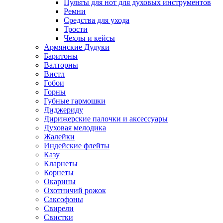
Пульты для нот для духовых инструментов
Ремни
Средства для ухода
Трости
Чехлы и кейсы
Армянские Дудуки
Баритоны
Валторны
Вистл
Гобои
Горны
Губные гармошки
Диджериду
Дирижерские палочки и аксессуары
Духовая мелодика
Жалейки
Индейские флейты
Казу
Кларнеты
Корнеты
Окарины
Охотничий рожок
Саксофоны
Свирели
Свистки