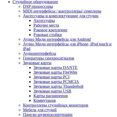
Студийное оборудование
DSP процессоры
MIDI интерфейсы / контроллеры/ семплеры
Аксессуары и комплектующие для студии
Аксессуары
Рабочие места
Рэковое крепление
Рэковые стойки
Аудио Миди интерфейсы для Android
Аудио Миди интерфейсы для iPhone, iPod touch и
iPad
Аудиоинтерфейсы
Генераторы синхросигналов
Звуковые карты
Звуковые карты DANTE
Звуковые карты FireWire
Звуковые карты PCI
Звуковые карты PCMCIA
Звуковые карты Thunderbolt
Звуковые карты USB
Карты расширения
Коммутация
Контроллеры студийных мониторов
Мебель для студий
Панели шумоизолирующие