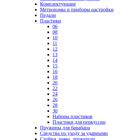
Комплектующие
Метрономы и приборы настройки
Педали
Пластики
06
08
10
11
12
13
14
15
16
18
20
22
24
26
28
30
Наборы пластиков
Пластики для перкуссии
Пружины для барабана
Средства по уходу за ударными
Стойки, рамы, держатели