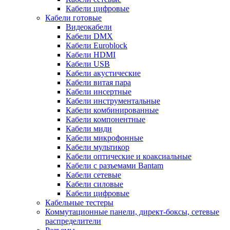
Кабели цифровые
Кабели готовые
Видеокабели
Кабели DMX
Кабели Euroblock
Кабели HDMI
Кабели USB
Кабели акустические
Кабели витая пара
Кабели инсертные
Кабели инструментальные
Кабели комбинированные
Кабели компонентные
Кабели миди
Кабели микрофонные
Кабели мультикор
Кабели оптические и коаксиальные
Кабели с разъемами Bantam
Кабели сетевые
Кабели силовые
Кабели цифровые
Кабельные тестеры
Коммутационные панели, директ-боксы, сетевые
распределители