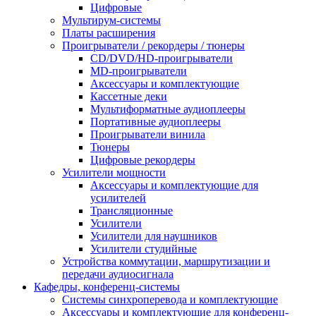
Цифровые
Мультирум-системы
Платы расширения
Проигрыватели / рекордеры / тюнеры
CD/DVD/HD-проигрыватели
MD-проигрыватели
Аксессуары и комплектующие
Кассетные деки
Мультиформатные аудиоплееры
Портативные аудиоплееры
Проигрыватели винила
Тюнеры
Цифровые рекордеры
Усилители мощности
Аксессуары и комплектующие для
усилителей
Трансляционные
Усилители
Усилители для наушников
Усилители студийные
Устройства коммутации, маршрутизации и
передачи аудиосигнала
Кафедры, конференц-системы
Cистемы синхроперевода и комплектующие
Аксессуары и комплектующие для конференц-