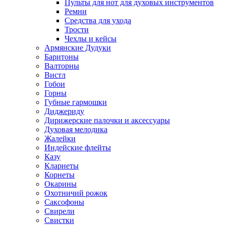
Пульты для нот для духовых инструментов
Ремни
Средства для ухода
Трости
Чехлы и кейсы
Армянские Дудуки
Баритоны
Валторны
Вистл
Гобои
Горны
Губные гармошки
Диджериду
Дирижерские палочки и аксессуары
Духовая мелодика
Жалейки
Индейские флейты
Казу
Кларнеты
Корнеты
Окарины
Охотничий рожок
Саксофоны
Свирели
Свистки