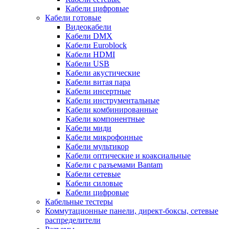
Кабели цифровые
Кабели готовые
Видеокабели
Кабели DMX
Кабели Euroblock
Кабели HDMI
Кабели USB
Кабели акустические
Кабели витая пара
Кабели инсертные
Кабели инструментальные
Кабели комбинированные
Кабели компонентные
Кабели миди
Кабели микрофонные
Кабели мультикор
Кабели оптические и коаксиальные
Кабели с разъемами Bantam
Кабели сетевые
Кабели силовые
Кабели цифровые
Кабельные тестеры
Коммутационные панели, директ-боксы, сетевые
распределители