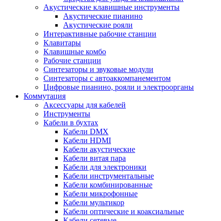
Акустические клавишные инструменты
Акустические пианино
Акустические рояли
Интерактивные рабочие станции
Клавитары
Клавишные комбо
Рабочие станции
Синтезаторы и звуковые модули
Синтезаторы с автоаккомпанементом
Цифровые пианино, рояли и электроорганы
Коммутация
Аксессуары для кабелей
Инструменты
Кабели в бухтах
Кабели DMX
Кабели HDMI
Кабели акустические
Кабели витая пара
Кабели для электроники
Кабели инструментальные
Кабели комбинированные
Кабели микрофонные
Кабели мультикор
Кабели оптические и коаксиальные
Кабели сетевые