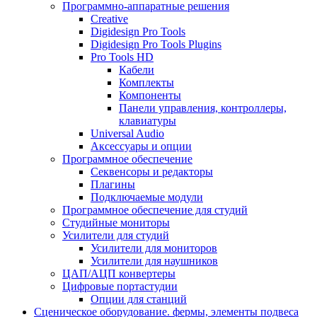
Программно-аппаратные решения
Creative
Digidesign Pro Tools
Digidesign Pro Tools Plugins
Pro Tools HD
Кабели
Комплекты
Компоненты
Панели управления, контроллеры,
клавиатуры
Universal Audio
Аксессуары и опции
Программное обеспечение
Cеквенсоры и редакторы
Плагины
Подключаемые модули
Программное обеспечение для студий
Студийные мониторы
Усилители для студий
Усилители для мониторов
Усилители для наушников
ЦАП/АЦП конвертеры
Цифровые портастудии
Опции для станций
Сценическое оборудование. фермы, элементы подвеса