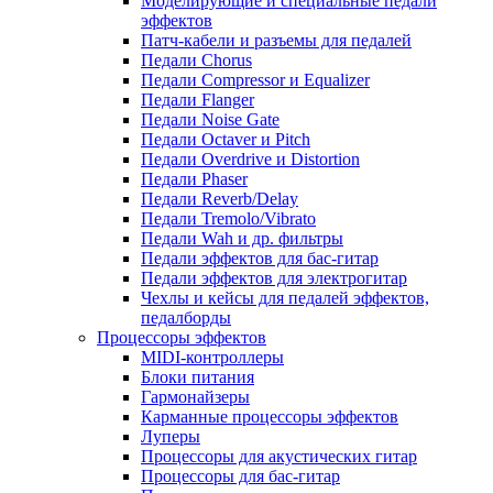
Моделирующие и специальные педали
эффектов
Патч-кабели и разъемы для педалей
Педали Chorus
Педали Compressor и Equalizer
Педали Flanger
Педали Noise Gate
Педали Octaver и Pitch
Педали Overdrive и Distortion
Педали Phaser
Педали Reverb/Delay
Педали Tremolo/Vibrato
Педали Wah и др. фильтры
Педали эффектов для бас-гитар
Педали эффектов для электрогитар
Чехлы и кейсы для педалей эффектов,
педалборды
Процессоры эффектов
MIDI-контроллеры
Блоки питания
Гармонайзеры
Карманные процессоры эффектов
Луперы
Процессоры для акустических гитар
Процессоры для бас-гитар