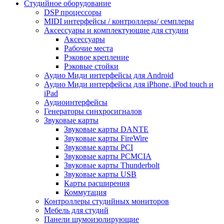
Студийное оборудование
DSP процессоры
MIDI интерфейсы / контроллеры/ семплеры
Аксессуары и комплектующие для студии
Аксессуары
Рабочие места
Рэковое крепление
Рэковые стойки
Аудио Миди интерфейсы для Android
Аудио Миди интерфейсы для iPhone, iPod touch и
iPad
Аудиоинтерфейсы
Генераторы синхросигналов
Звуковые карты
Звуковые карты DANTE
Звуковые карты FireWire
Звуковые карты PCI
Звуковые карты PCMCIA
Звуковые карты Thunderbolt
Звуковые карты USB
Карты расширения
Коммутация
Контроллеры студийных мониторов
Мебель для студий
Панели шумоизолирующие