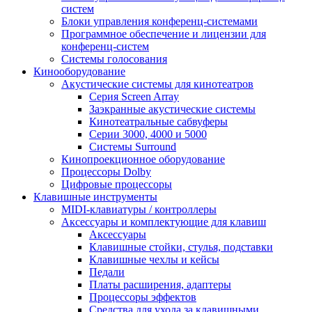
систем
Блоки управления конференц-системами
Программное обеспечение и лицензии для
конференц-систем
Системы голосования
Кинооборудование
Акустические системы для кинотеатров
Cерия Screen Array
Заэкранные акустические системы
Кинотеатральные сабвуферы
Серии 3000, 4000 и 5000
Системы Surround
Кинопроекционное оборудование
Процессоры Dolby
Цифровые процессоры
Клавишные инструменты
MIDI-клавиатуры / контроллеры
Аксессуары и комплектующие для клавиш
Аксессуары
Клавишные стойки, стулья, подставки
Клавишные чехлы и кейсы
Педали
Платы расширения, адаптеры
Процессоры эффектов
Средства для ухода за клавишными