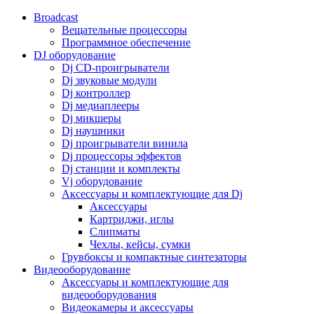
Broadcast
Вещательные процессоры
Программное обеспечение
DJ оборудование
Dj CD-проигрыватели
Dj звуковые модули
Dj контроллер
Dj медиаплееры
Dj микшеры
Dj наушники
Dj проигрыватели винила
Dj процессоры эффектов
Dj станции и комплекты
Vj оборудование
Аксессуары и комплектующие для Dj
Аксессуары
Картриджи, иглы
Слипматы
Чехлы, кейсы, сумки
Грувбоксы и компактные синтезаторы
Видеооборудование
Аксессуары и комплектующие для
видеооборудования
Видеокамеры и аксессуары