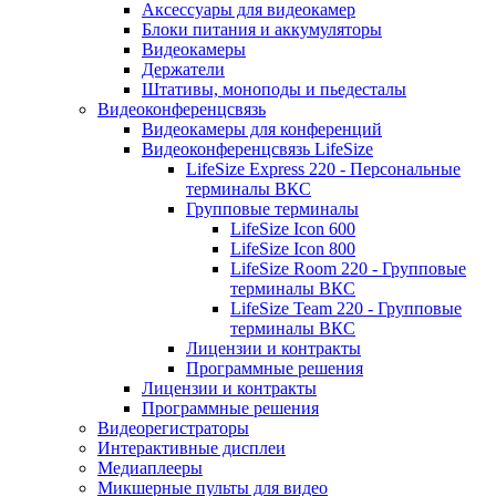
Аксессуары для видеокамер
Блоки питания и аккумуляторы
Видеокамеры
Держатели
Штативы, моноподы и пьедесталы
Видеоконференцсвязь
Видеокамеры для конференций
Видеоконференцсвязь LifeSize
LifeSize Express 220 - Персональные
терминалы ВКС
Групповые терминалы
LifeSize Icon 600
LifeSize Icon 800
LifeSize Room 220 - Групповые
терминалы ВКС
LifeSize Team 220 - Групповые
терминалы ВКС
Лицензии и контракты
Программные решения
Лицензии и контракты
Программные решения
Видеорегистраторы
Интерактивные дисплеи
Медиаплееры
Микшерные пульты для видео