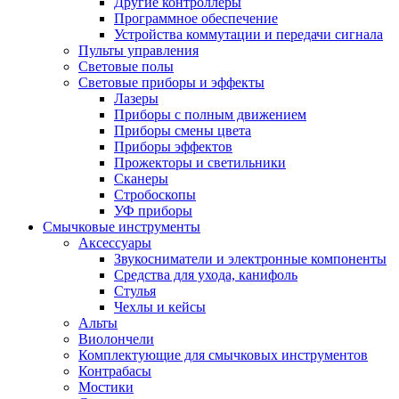
Другие контроллеры
Программное обеспечение
Устройства коммутации и передачи сигнала
Пульты управления
Световые полы
Световые приборы и эффекты
Лазеры
Приборы с полным движением
Приборы смены цвета
Приборы эффектов
Прожекторы и светильники
Сканеры
Стробоскопы
УФ приборы
Смычковые инструменты
Аксессуары
Звукосниматели и электронные компоненты
Средства для ухода, канифоль
Стулья
Чехлы и кейсы
Альты
Виолончели
Комплектующие для смычковых инструментов
Контрабасы
Мостики