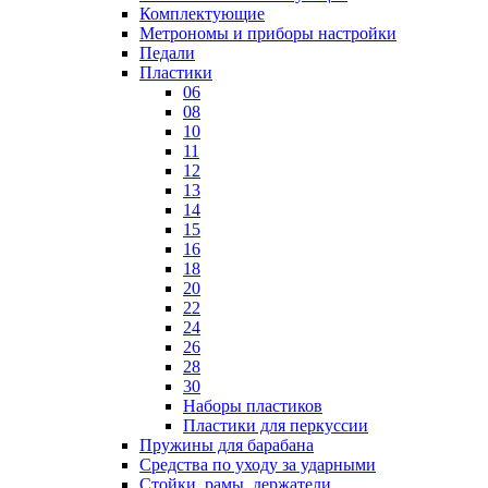
Комплектующие
Метрономы и приборы настройки
Педали
Пластики
06
08
10
11
12
13
14
15
16
18
20
22
24
26
28
30
Наборы пластиков
Пластики для перкуссии
Пружины для барабана
Средства по уходу за ударными
Стойки, рамы, держатели