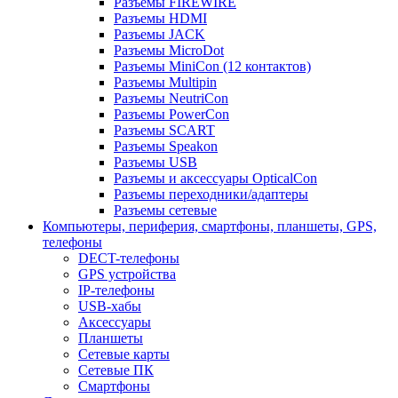
Разъемы FIREWIRE
Разъемы HDMI
Разъемы JACK
Разъемы MicroDot
Разъемы MiniCon (12 контактов)
Разъемы Multipin
Разъемы NeutriCon
Разъемы PowerCon
Разъемы SCART
Разъемы Speakon
Разъемы USB
Разъемы и аксессуары OpticalCon
Разъемы переходники/адаптеры
Разъемы сетевые
Компьютеры, периферия, смартфоны, планшеты, GPS,
телефоны
DECT-телефоны
GPS устройства
IP-телефоны
USB-хабы
Аксессуары
Планшеты
Сетевые карты
Сетевые ПК
Смартфоны