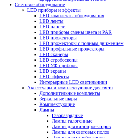
Световое оборудование
LED приборы и эффекты
LED комплекты оборудования
LED ленты
LED панели
LED приборы смены цвета и PAR
LED прожекторы
LED прожекторы с полным движением
LED профильные прожекторы
LED сканеры
LED стробоскопы
LED УФ приборы
LED экраны
LED эффекты
Интерьерные LED светильники
Аксессуары и комплектующие для света
Дополнительные комплекты
Зеркальные шары
Комплектующие
Лампы
Газоразрядные
Лампы галогенные
Лампы для кинопроекторов
Лампы для световых полов
Лампы для стробоскопов