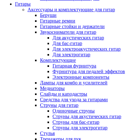
Гитары
Аксессуары и комплектующие для гитар
Беруши
Гитарные ремни
Гитарные стойки и держатели
Звукосниматели для гитар
Для акустических гитар
Для бас-гитар
Для электроакустических гитар
Для электрогитар
Комплектующие
Гитарная фурнитура
Фурнитура для педалей эффектов
Электронные компоненты
Лампы для комбо и усилителей
Медиаторы
Слайды и каподастры
Средства для ухода за гитарами
Струны для гитар
Одиночные струны
Струны для акустических гитар
Струны для бас-гитар
Струны для электрогитар
Стулья
Тренажеры для рук