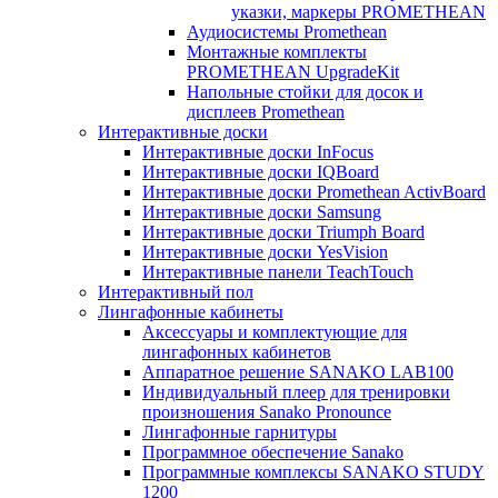
указки, маркеры PROMETHEAN
Аудиосистемы Promethean
Монтажные комплекты
PROMETHEAN UpgradeKit
Напольные стойки для досок и
дисплеев Promethean
Интерактивные доски
Интерактивные доски InFocus
Интерактивные доски IQBoard
Интерактивные доски Promethean ActivBoard
Интерактивные доски Samsung
Интерактивные доски Triumph Board
Интерактивные доски YesVision
Интерактивные панели TeachTouch
Интерактивный пол
Лингафонные кабинеты
Аксессуары и комплектующие для
лингафонных кабинетов
Аппаратное решение SANAKO LAB100
Индивидуальный плеер для тренировки
произношения Sanako Pronounce
Лингафонные гарнитуры
Программное обеспечение Sanako
Программные комплексы SANAKO STUDY
1200