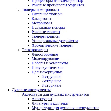
Процессоры для электрогитар
Рэковые процессоры эффектов
Тюнеры и метрономы
Гитарные тюнеры
Камертоны
Метрономы
Педальные тюнеры
Рэковые тюнеры
Тюнеры-клипсы
Универсальные устройства
Хроматические тюнеры
Электрогитары
Левосторонние
Моделирующие
Наборы и комплекты
Полуакустические
Цельнокорпусные
6-струнные
7-струнные
8-струнные
Духовые инструменты
Аксессуары для духовых инструментов
Аксессуары
Лигатуры и колпачки
Мундштуки для духовых инструментов