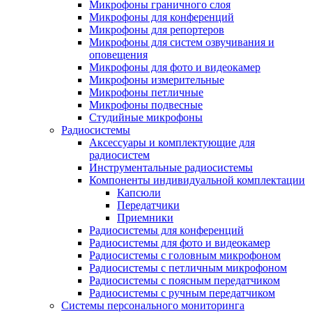
Микрофоны граничного слоя
Микрофоны для конференций
Микрофоны для репортеров
Микрофоны для систем озвучивания и
оповещения
Микрофоны для фото и видеокамер
Микрофоны измерительные
Микрофоны петличные
Микрофоны подвесные
Студийные микрофоны
Радиосистемы
Аксессуары и комплектующие для
радиосистем
Инструментальные радиосистемы
Компоненты индивидуальной комплектации
Капсюли
Передатчики
Приемники
Радиосистемы для конференций
Радиосистемы для фото и видеокамер
Радиосистемы с головным микрофоном
Радиосистемы с петличным микрофоном
Радиосистемы с поясным передатчиком
Радиосистемы с ручным передатчиком
Системы персонального мониторинга