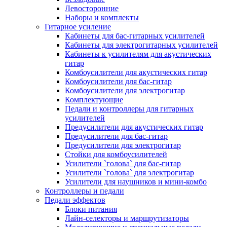
Левосторонние
Наборы и комплекты
Гитарное усиление
Кабинеты для бас-гитарных усилителей
Кабинеты для электрогитарных усилителей
Кабинеты к усилителям для акустических
гитар
Комбоусилители для акустических гитар
Комбоусилители для бас-гитар
Комбоусилители для электрогитар
Комплектующие
Педали и контроллеры для гитарных
усилителей
Предусилители для акустических гитар
Предусилители для бас-гитар
Предусилители для электрогитар
Стойки для комбоусилителей
Усилители `голова` для бас-гитар
Усилители `голова` для электрогитар
Усилители для наушников и мини-комбо
Контроллеры и педали
Педали эффектов
Блоки питания
Лайн-селекторы и маршрутизаторы