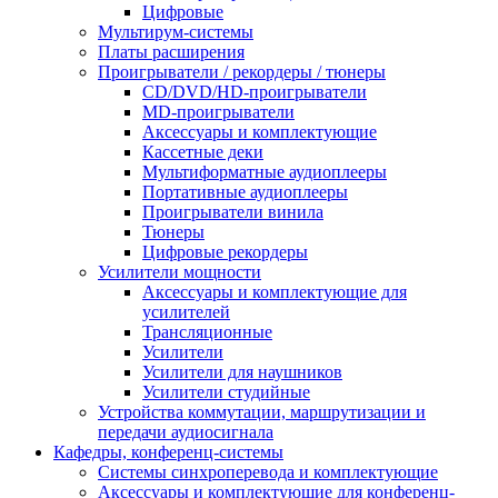
Цифровые
Мультирум-системы
Платы расширения
Проигрыватели / рекордеры / тюнеры
CD/DVD/HD-проигрыватели
MD-проигрыватели
Аксессуары и комплектующие
Кассетные деки
Мультиформатные аудиоплееры
Портативные аудиоплееры
Проигрыватели винила
Тюнеры
Цифровые рекордеры
Усилители мощности
Аксессуары и комплектующие для
усилителей
Трансляционные
Усилители
Усилители для наушников
Усилители студийные
Устройства коммутации, маршрутизации и
передачи аудиосигнала
Кафедры, конференц-системы
Cистемы синхроперевода и комплектующие
Аксессуары и комплектующие для конференц-