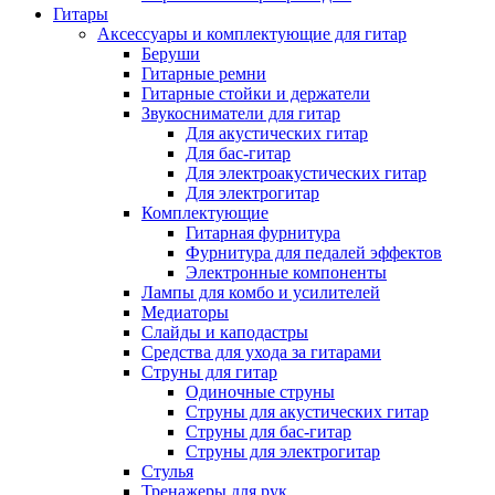
Гитары
Аксессуары и комплектующие для гитар
Беруши
Гитарные ремни
Гитарные стойки и держатели
Звукосниматели для гитар
Для акустических гитар
Для бас-гитар
Для электроакустических гитар
Для электрогитар
Комплектующие
Гитарная фурнитура
Фурнитура для педалей эффектов
Электронные компоненты
Лампы для комбо и усилителей
Медиаторы
Слайды и каподастры
Средства для ухода за гитарами
Струны для гитар
Одиночные струны
Струны для акустических гитар
Струны для бас-гитар
Струны для электрогитар
Стулья
Тренажеры для рук