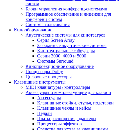
систем
Блоки управления конференц-системами
Программное обеспечение и лицензии для
конференц-систем
Системы голосования
Кинооборудование
Акустические системы для кинотеатров
Cерия Screen Array
Заэкранные акустические системы
Кинотеатральные сабвуферы
Серии 3000, 4000 и 5000
Системы Surround
Кинопроекционное оборудование
Процессоры Dolby
Цифровые процессоры
Клавишные инструменты
MIDI-клавиатуры / контроллеры
Аксессуары и комплектующие для клавиш
Аксессуары
Клавишные стойки, стулья, подставки
Клавишные чехлы и кейсы
Педали
Платы расширения, адаптеры
Процессоры эффектов
Средства для ухода за клавишными