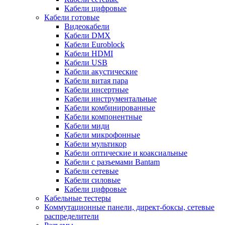
Кабели цифровые
Кабели готовые
Видеокабели
Кабели DMX
Кабели Euroblock
Кабели HDMI
Кабели USB
Кабели акустические
Кабели витая пара
Кабели инсертные
Кабели инструментальные
Кабели комбинированные
Кабели компонентные
Кабели миди
Кабели микрофонные
Кабели мультикор
Кабели оптические и коаксиальные
Кабели с разъемами Bantam
Кабели сетевые
Кабели силовые
Кабели цифровые
Кабельные тестеры
Коммутационные панели, директ-боксы, сетевые
распределители