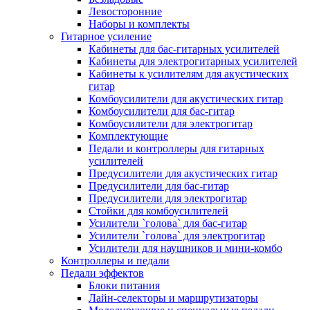
Левосторонние
Наборы и комплекты
Гитарное усиление
Кабинеты для бас-гитарных усилителей
Кабинеты для электрогитарных усилителей
Кабинеты к усилителям для акустических
гитар
Комбоусилители для акустических гитар
Комбоусилители для бас-гитар
Комбоусилители для электрогитар
Комплектующие
Педали и контроллеры для гитарных
усилителей
Предусилители для акустических гитар
Предусилители для бас-гитар
Предусилители для электрогитар
Стойки для комбоусилителей
Усилители `голова` для бас-гитар
Усилители `голова` для электрогитар
Усилители для наушников и мини-комбо
Контроллеры и педали
Педали эффектов
Блоки питания
Лайн-селекторы и маршрутизаторы