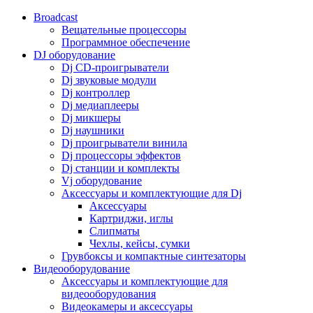
Broadcast
Вещательные процессоры
Программное обеспечение
DJ оборудование
Dj CD-проигрыватели
Dj звуковые модули
Dj контроллер
Dj медиаплееры
Dj микшеры
Dj наушники
Dj проигрыватели винила
Dj процессоры эффектов
Dj станции и комплекты
Vj оборудование
Аксессуары и комплектующие для Dj
Аксессуары
Картриджи, иглы
Слипматы
Чехлы, кейсы, сумки
Грувбоксы и компактные синтезаторы
Видеооборудование
Аксессуары и комплектующие для
видеооборудования
Видеокамеры и аксессуары