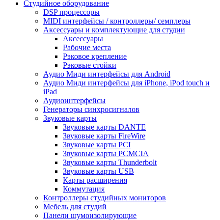
Студийное оборудование
DSP процессоры
MIDI интерфейсы / контроллеры/ семплеры
Аксессуары и комплектующие для студии
Аксессуары
Рабочие места
Рэковое крепление
Рэковые стойки
Аудио Миди интерфейсы для Android
Аудио Миди интерфейсы для iPhone, iPod touch и
iPad
Аудиоинтерфейсы
Генераторы синхросигналов
Звуковые карты
Звуковые карты DANTE
Звуковые карты FireWire
Звуковые карты PCI
Звуковые карты PCMCIA
Звуковые карты Thunderbolt
Звуковые карты USB
Карты расширения
Коммутация
Контроллеры студийных мониторов
Мебель для студий
Панели шумоизолирующие