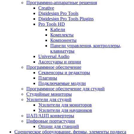
Программно-аппаратные решения
Creative
Digidesign Pro Tools
Digidesign Pro Tools Plugins
Pro Tools HD
Кабели
Комплекты
Компоненты
Панели управления, контроллеры,
клавиатуры
Universal Audio
Аксессуары и опции
Программное обеспечение
Cеквенсоры и редакторы
Плагины
Подключаемые модули
Программное обеспечение для студий
Студийные мониторы
Усилители для студий
Усилители для мониторов
Усилители для наушников
ЦАП/АЦП конвертеры
Цифровые портастудии
Опции для станций
Сценическое оборудование. фермы, элементы подвеса