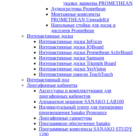
указки, маркеры PROMETHEAN
Аудиосистемы Promethean
Монтажные комплекты
PROMETHEAN UpgradeKit
Напольные стойки для досок и
дисплеев Promethean
Интерактивные доски
Интерактивные доски InFocus
Интерактивные доски IQBoard
Интерактивные доски Promethean ActivBoard
Интерактивные доски Samsung
Интерактивные доски Triumph Board
Интерактивные доски YesVision
Интерактивные панели TeachTouch
Интерактивный пол
Лингафонные кабинеты
Аксессуары и комплектующие для
лингафонных кабинетов
Аппаратное решение SANAKO LAB100
Индивидуальный плеер для тренировки
произношения Sanako Pronounce
Лингафонные гарнитуры
Программное обеспечение Sanako
Программные комплексы SANAKO STUDY
1200