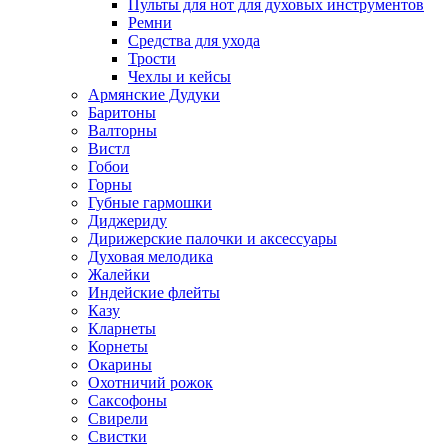
Пульты для нот для духовых инструментов
Ремни
Средства для ухода
Трости
Чехлы и кейсы
Армянские Дудуки
Баритоны
Валторны
Вистл
Гобои
Горны
Губные гармошки
Диджериду
Дирижерские палочки и аксессуары
Духовая мелодика
Жалейки
Индейские флейты
Казу
Кларнеты
Корнеты
Окарины
Охотничий рожок
Саксофоны
Свирели
Свистки