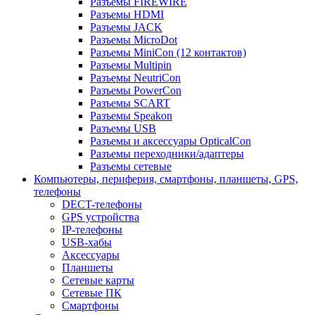
Разъемы FIREWIRE
Разъемы HDMI
Разъемы JACK
Разъемы MicroDot
Разъемы MiniCon (12 контактов)
Разъемы Multipin
Разъемы NeutriCon
Разъемы PowerCon
Разъемы SCART
Разъемы Speakon
Разъемы USB
Разъемы и аксессуары OpticalCon
Разъемы переходники/адаптеры
Разъемы сетевые
Компьютеры, периферия, смартфоны, планшеты, GPS,
телефоны
DECT-телефоны
GPS устройства
IP-телефоны
USB-хабы
Аксессуары
Планшеты
Сетевые карты
Сетевые ПК
Смартфоны