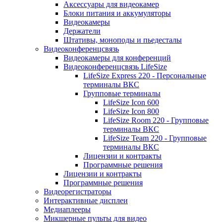
Аксессуары для видеокамер
Блоки питания и аккумуляторы
Видеокамеры
Держатели
Штативы, моноподы и пьедесталы
Видеоконференцсвязь
Видеокамеры для конференций
Видеоконференцсвязь LifeSize
LifeSize Express 220 - Персональные
терминалы ВКС
Групповые терминалы
LifeSize Icon 600
LifeSize Icon 800
LifeSize Room 220 - Групповые
терминалы ВКС
LifeSize Team 220 - Групповые
терминалы ВКС
Лицензии и контракты
Программные решения
Лицензии и контракты
Программные решения
Видеорегистраторы
Интерактивные дисплеи
Медиаплееры
Микшерные пульты для видео