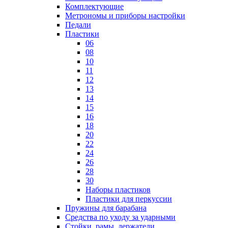
Комплектующие
Метрономы и приборы настройки
Педали
Пластики
06
08
10
11
12
13
14
15
16
18
20
22
24
26
28
30
Наборы пластиков
Пластики для перкуссии
Пружины для барабана
Средства по уходу за ударными
Стойки, рамы, держатели