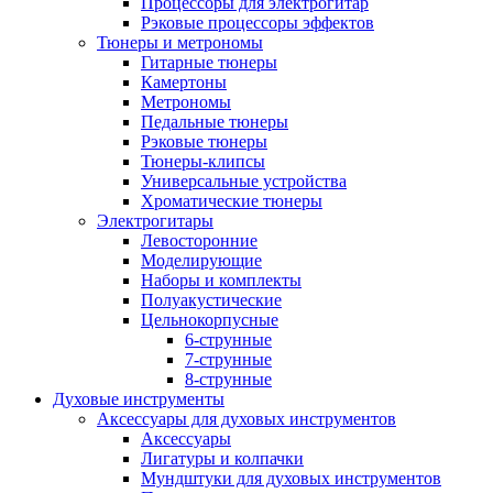
Процессоры для электрогитар
Рэковые процессоры эффектов
Тюнеры и метрономы
Гитарные тюнеры
Камертоны
Метрономы
Педальные тюнеры
Рэковые тюнеры
Тюнеры-клипсы
Универсальные устройства
Хроматические тюнеры
Электрогитары
Левосторонние
Моделирующие
Наборы и комплекты
Полуакустические
Цельнокорпусные
6-струнные
7-струнные
8-струнные
Духовые инструменты
Аксессуары для духовых инструментов
Аксессуары
Лигатуры и колпачки
Мундштуки для духовых инструментов