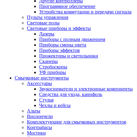
Другие контроллеры
Программное обеспечение
Устройства коммутации и передачи сигнала
Пульты управления
Световые полы
Световые приборы и эффекты
Лазеры
Приборы с полным движением
Приборы смены цвета
Приборы эффектов
Прожекторы и светильники
Сканеры
Стробоскопы
УФ приборы
Смычковые инструменты
Аксессуары
Звукосниматели и электронные компоненты
Средства для ухода, канифоль
Стулья
Чехлы и кейсы
Альты
Виолончели
Комплектующие для смычковых инструментов
Контрабасы
Мостики