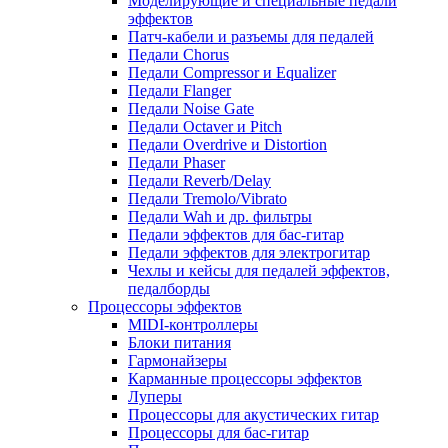
Моделирующие и специальные педали
эффектов
Патч-кабели и разъемы для педалей
Педали Chorus
Педали Compressor и Equalizer
Педали Flanger
Педали Noise Gate
Педали Octaver и Pitch
Педали Overdrive и Distortion
Педали Phaser
Педали Reverb/Delay
Педали Tremolo/Vibrato
Педали Wah и др. фильтры
Педали эффектов для бас-гитар
Педали эффектов для электрогитар
Чехлы и кейсы для педалей эффектов,
педалборды
Процессоры эффектов
MIDI-контроллеры
Блоки питания
Гармонайзеры
Карманные процессоры эффектов
Луперы
Процессоры для акустических гитар
Процессоры для бас-гитар