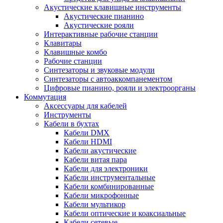
Акустические клавишные инструменты
Акустические пианино
Акустические рояли
Интерактивные рабочие станции
Клавитары
Клавишные комбо
Рабочие станции
Синтезаторы и звуковые модули
Синтезаторы с автоаккомпанементом
Цифровые пианино, рояли и электроорганы
Коммутация
Аксессуары для кабелей
Инструменты
Кабели в бухтах
Кабели DMX
Кабели HDMI
Кабели акустические
Кабели витая пара
Кабели для электроники
Кабели инструментальные
Кабели комбинированные
Кабели микрофонные
Кабели мультикор
Кабели оптические и коаксиальные
Кабели сетевые