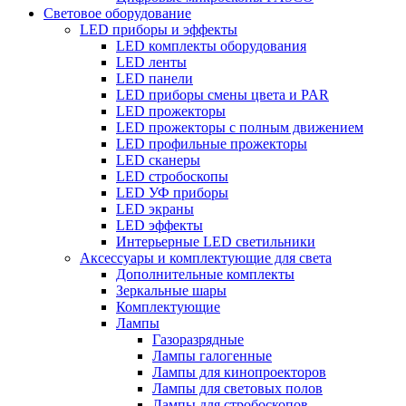
Световое оборудование
LED приборы и эффекты
LED комплекты оборудования
LED ленты
LED панели
LED приборы смены цвета и PAR
LED прожекторы
LED прожекторы с полным движением
LED профильные прожекторы
LED сканеры
LED стробоскопы
LED УФ приборы
LED экраны
LED эффекты
Интерьерные LED светильники
Аксессуары и комплектующие для света
Дополнительные комплекты
Зеркальные шары
Комплектующие
Лампы
Газоразрядные
Лампы галогенные
Лампы для кинопроекторов
Лампы для световых полов
Лампы для стробоскопов