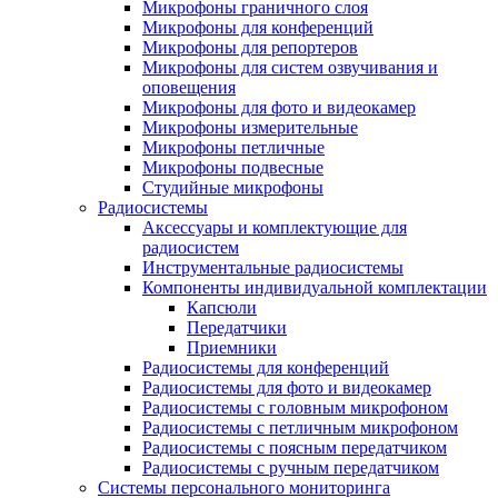
Микрофоны граничного слоя
Микрофоны для конференций
Микрофоны для репортеров
Микрофоны для систем озвучивания и
оповещения
Микрофоны для фото и видеокамер
Микрофоны измерительные
Микрофоны петличные
Микрофоны подвесные
Студийные микрофоны
Радиосистемы
Аксессуары и комплектующие для
радиосистем
Инструментальные радиосистемы
Компоненты индивидуальной комплектации
Капсюли
Передатчики
Приемники
Радиосистемы для конференций
Радиосистемы для фото и видеокамер
Радиосистемы с головным микрофоном
Радиосистемы с петличным микрофоном
Радиосистемы с поясным передатчиком
Радиосистемы с ручным передатчиком
Системы персонального мониторинга