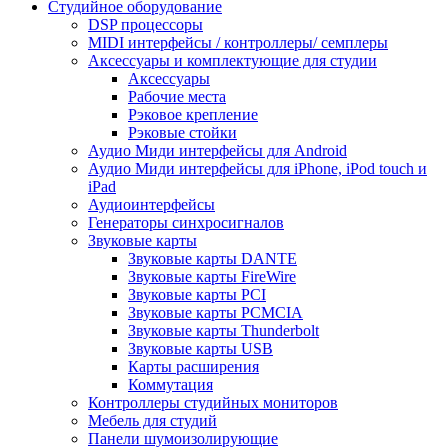
Студийное оборудование
DSP процессоры
MIDI интерфейсы / контроллеры/ семплеры
Аксессуары и комплектующие для студии
Аксессуары
Рабочие места
Рэковое крепление
Рэковые стойки
Аудио Миди интерфейсы для Android
Аудио Миди интерфейсы для iPhone, iPod touch и
iPad
Аудиоинтерфейсы
Генераторы синхросигналов
Звуковые карты
Звуковые карты DANTE
Звуковые карты FireWire
Звуковые карты PCI
Звуковые карты PCMCIA
Звуковые карты Thunderbolt
Звуковые карты USB
Карты расширения
Коммутация
Контроллеры студийных мониторов
Мебель для студий
Панели шумоизолирующие