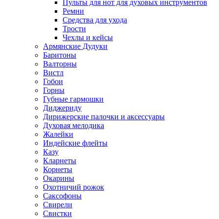
Пульты для нот для духовых инструментов
Ремни
Средства для ухода
Трости
Чехлы и кейсы
Армянские Дудуки
Баритоны
Валторны
Вистл
Гобои
Горны
Губные гармошки
Диджериду
Дирижерские палочки и аксессуары
Духовая мелодика
Жалейки
Индейские флейты
Казу
Кларнеты
Корнеты
Окарины
Охотничий рожок
Саксофоны
Свирели
Свистки