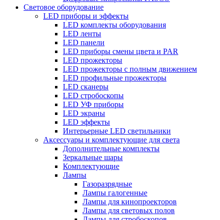
Световое оборудование
LED приборы и эффекты
LED комплекты оборудования
LED ленты
LED панели
LED приборы смены цвета и PAR
LED прожекторы
LED прожекторы с полным движением
LED профильные прожекторы
LED сканеры
LED стробоскопы
LED УФ приборы
LED экраны
LED эффекты
Интерьерные LED светильники
Аксессуары и комплектующие для света
Дополнительные комплекты
Зеркальные шары
Комплектующие
Лампы
Газоразрядные
Лампы галогенные
Лампы для кинопроекторов
Лампы для световых полов
Лампы для стробоскопов