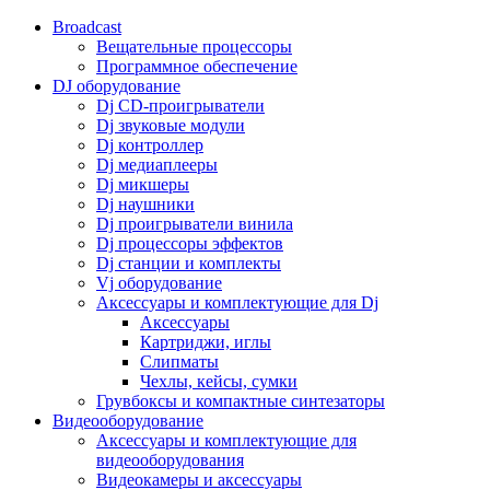
Broadcast
Вещательные процессоры
Программное обеспечение
DJ оборудование
Dj CD-проигрыватели
Dj звуковые модули
Dj контроллер
Dj медиаплееры
Dj микшеры
Dj наушники
Dj проигрыватели винила
Dj процессоры эффектов
Dj станции и комплекты
Vj оборудование
Аксессуары и комплектующие для Dj
Аксессуары
Картриджи, иглы
Слипматы
Чехлы, кейсы, сумки
Грувбоксы и компактные синтезаторы
Видеооборудование
Аксессуары и комплектующие для
видеооборудования
Видеокамеры и аксессуары