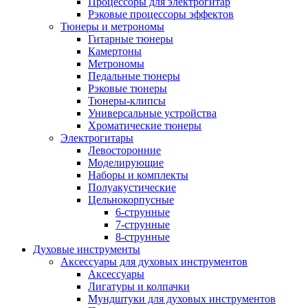
Процессоры для электрогитар
Рэковые процессоры эффектов
Тюнеры и метрономы
Гитарные тюнеры
Камертоны
Метрономы
Педальные тюнеры
Рэковые тюнеры
Тюнеры-клипсы
Универсальные устройства
Хроматические тюнеры
Электрогитары
Левосторонние
Моделирующие
Наборы и комплекты
Полуакустические
Цельнокорпусные
6-струнные
7-струнные
8-струнные
Духовые инструменты
Аксессуары для духовых инструментов
Аксессуары
Лигатуры и колпачки
Мундштуки для духовых инструментов