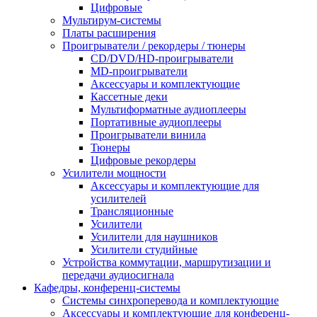
Цифровые
Мультирум-системы
Платы расширения
Проигрыватели / рекордеры / тюнеры
CD/DVD/HD-проигрыватели
MD-проигрыватели
Аксессуары и комплектующие
Кассетные деки
Мультиформатные аудиоплееры
Портативные аудиоплееры
Проигрыватели винила
Тюнеры
Цифровые рекордеры
Усилители мощности
Аксессуары и комплектующие для
усилителей
Трансляционные
Усилители
Усилители для наушников
Усилители студийные
Устройства коммутации, маршрутизации и
передачи аудиосигнала
Кафедры, конференц-системы
Cистемы синхроперевода и комплектующие
Аксессуары и комплектующие для конференц-