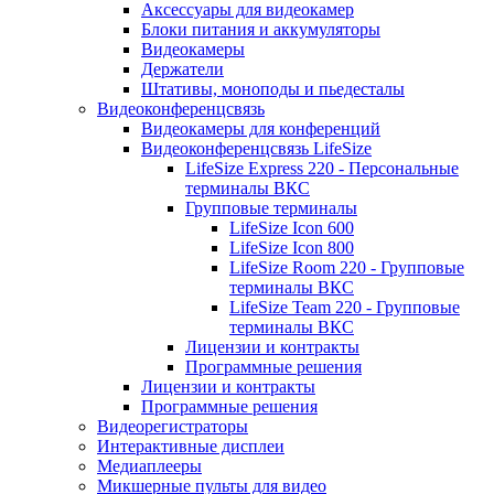
Аксессуары для видеокамер
Блоки питания и аккумуляторы
Видеокамеры
Держатели
Штативы, моноподы и пьедесталы
Видеоконференцсвязь
Видеокамеры для конференций
Видеоконференцсвязь LifeSize
LifeSize Express 220 - Персональные
терминалы ВКС
Групповые терминалы
LifeSize Icon 600
LifeSize Icon 800
LifeSize Room 220 - Групповые
терминалы ВКС
LifeSize Team 220 - Групповые
терминалы ВКС
Лицензии и контракты
Программные решения
Лицензии и контракты
Программные решения
Видеорегистраторы
Интерактивные дисплеи
Медиаплееры
Микшерные пульты для видео