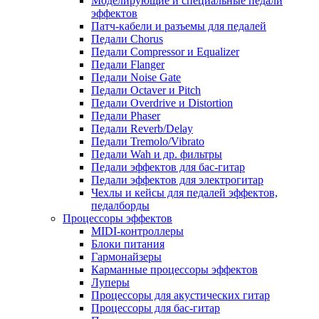
Моделирующие и специальные педали
эффектов
Патч-кабели и разъемы для педалей
Педали Chorus
Педали Compressor и Equalizer
Педали Flanger
Педали Noise Gate
Педали Octaver и Pitch
Педали Overdrive и Distortion
Педали Phaser
Педали Reverb/Delay
Педали Tremolo/Vibrato
Педали Wah и др. фильтры
Педали эффектов для бас-гитар
Педали эффектов для электрогитар
Чехлы и кейсы для педалей эффектов,
педалборды
Процессоры эффектов
MIDI-контроллеры
Блоки питания
Гармонайзеры
Карманные процессоры эффектов
Луперы
Процессоры для акустических гитар
Процессоры для бас-гитар