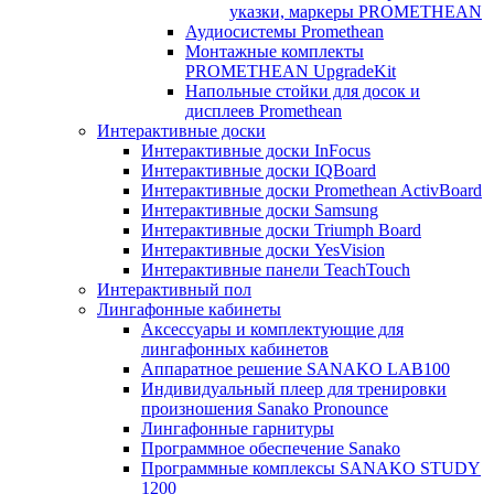
указки, маркеры PROMETHEAN
Аудиосистемы Promethean
Монтажные комплекты
PROMETHEAN UpgradeKit
Напольные стойки для досок и
дисплеев Promethean
Интерактивные доски
Интерактивные доски InFocus
Интерактивные доски IQBoard
Интерактивные доски Promethean ActivBoard
Интерактивные доски Samsung
Интерактивные доски Triumph Board
Интерактивные доски YesVision
Интерактивные панели TeachTouch
Интерактивный пол
Лингафонные кабинеты
Аксессуары и комплектующие для
лингафонных кабинетов
Аппаратное решение SANAKO LAB100
Индивидуальный плеер для тренировки
произношения Sanako Pronounce
Лингафонные гарнитуры
Программное обеспечение Sanako
Программные комплексы SANAKO STUDY
1200