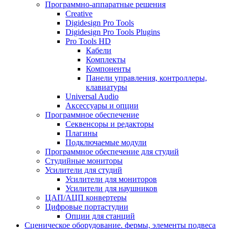
Программно-аппаратные решения
Creative
Digidesign Pro Tools
Digidesign Pro Tools Plugins
Pro Tools HD
Кабели
Комплекты
Компоненты
Панели управления, контроллеры,
клавиатуры
Universal Audio
Аксессуары и опции
Программное обеспечение
Cеквенсоры и редакторы
Плагины
Подключаемые модули
Программное обеспечение для студий
Студийные мониторы
Усилители для студий
Усилители для мониторов
Усилители для наушников
ЦАП/АЦП конвертеры
Цифровые портастудии
Опции для станций
Сценическое оборудование. фермы, элементы подвеса