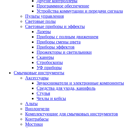
Другие контроллеры
Программное обеспечение
Устройства коммутации и передачи сигнала
Пульты управления
Световые полы
Световые приборы и эффекты
Лазеры
Приборы с полным движением
Приборы смены цвета
Приборы эффектов
Прожекторы и светильники
Сканеры
Стробоскопы
УФ приборы
Смычковые инструменты
Аксессуары
Звукосниматели и электронные компоненты
Средства для ухода, канифоль
Стулья
Чехлы и кейсы
Альты
Виолончели
Комплектующие для смычковых инструментов
Контрабасы
Мостики