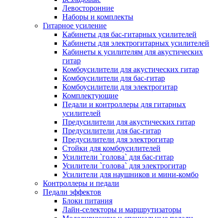
Левосторонние
Наборы и комплекты
Гитарное усиление
Кабинеты для бас-гитарных усилителей
Кабинеты для электрогитарных усилителей
Кабинеты к усилителям для акустических
гитар
Комбоусилители для акустических гитар
Комбоусилители для бас-гитар
Комбоусилители для электрогитар
Комплектующие
Педали и контроллеры для гитарных
усилителей
Предусилители для акустических гитар
Предусилители для бас-гитар
Предусилители для электрогитар
Стойки для комбоусилителей
Усилители `голова` для бас-гитар
Усилители `голова` для электрогитар
Усилители для наушников и мини-комбо
Контроллеры и педали
Педали эффектов
Блоки питания
Лайн-селекторы и маршрутизаторы