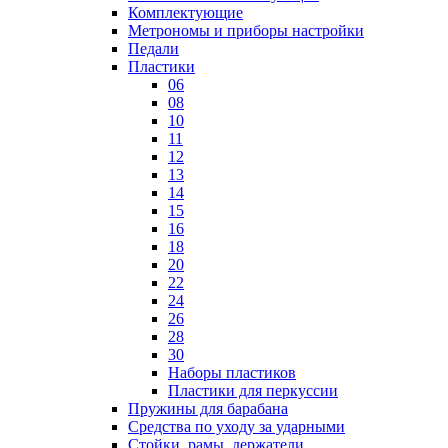
Комплектующие
Метрономы и приборы настройки
Педали
Пластики
06
08
10
11
12
13
14
15
16
18
20
22
24
26
28
30
Наборы пластиков
Пластики для перкуссии
Пружины для барабана
Средства по уходу за ударными
Стойки, рамы, держатели