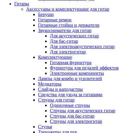
Гитары
Аксессуары и комплектующие для гитар
Беруши
Гитарные ремни
Гитарные стойки и держатели
Звукосниматели для гитар
Для акустических гитар
Для бас-гитар
Для электроакустических гитар
Для электрогитар
Комплектующие
Гитарная фурнитура
Фурнитура для педалей эффектов
Электронные компоненты
Лампы для комбо и усилителей
Медиаторы
Слайды и каподастры
Средства для ухода за гитарами
Струны для гитар
Одиночные струны
Струны для акустических гитар
Струны для бас-гитар
Струны для электрогитар
Стулья
Тренажеры для рук