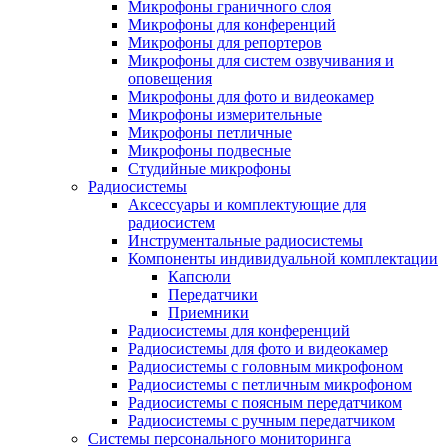
Микрофоны граничного слоя
Микрофоны для конференций
Микрофоны для репортеров
Микрофоны для систем озвучивания и
оповещения
Микрофоны для фото и видеокамер
Микрофоны измерительные
Микрофоны петличные
Микрофоны подвесные
Студийные микрофоны
Радиосистемы
Аксессуары и комплектующие для
радиосистем
Инструментальные радиосистемы
Компоненты индивидуальной комплектации
Капсюли
Передатчики
Приемники
Радиосистемы для конференций
Радиосистемы для фото и видеокамер
Радиосистемы с головным микрофоном
Радиосистемы с петличным микрофоном
Радиосистемы с поясным передатчиком
Радиосистемы с ручным передатчиком
Системы персонального мониторинга