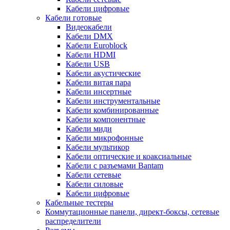
Кабели цифровые
Кабели готовые
Видеокабели
Кабели DMX
Кабели Euroblock
Кабели HDMI
Кабели USB
Кабели акустические
Кабели витая пара
Кабели инсертные
Кабели инструментальные
Кабели комбинированные
Кабели компонентные
Кабели миди
Кабели микрофонные
Кабели мультикор
Кабели оптические и коаксиальные
Кабели с разъемами Bantam
Кабели сетевые
Кабели силовые
Кабели цифровые
Кабельные тестеры
Коммутационные панели, директ-боксы, сетевые
распределители