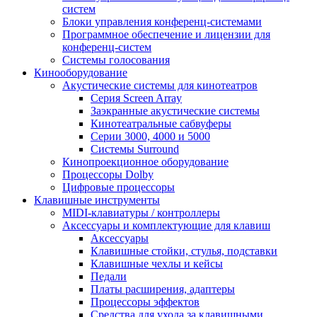
систем
Блоки управления конференц-системами
Программное обеспечение и лицензии для
конференц-систем
Системы голосования
Кинооборудование
Акустические системы для кинотеатров
Cерия Screen Array
Заэкранные акустические системы
Кинотеатральные сабвуферы
Серии 3000, 4000 и 5000
Системы Surround
Кинопроекционное оборудование
Процессоры Dolby
Цифровые процессоры
Клавишные инструменты
MIDI-клавиатуры / контроллеры
Аксессуары и комплектующие для клавиш
Аксессуары
Клавишные стойки, стулья, подставки
Клавишные чехлы и кейсы
Педали
Платы расширения, адаптеры
Процессоры эффектов
Средства для ухода за клавишными