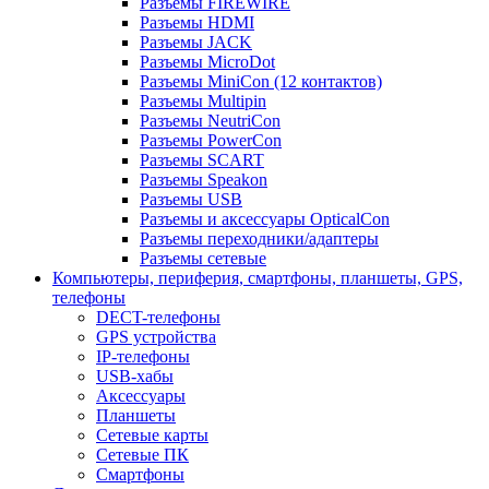
Разъемы FIREWIRE
Разъемы HDMI
Разъемы JACK
Разъемы MicroDot
Разъемы MiniCon (12 контактов)
Разъемы Multipin
Разъемы NeutriCon
Разъемы PowerCon
Разъемы SCART
Разъемы Speakon
Разъемы USB
Разъемы и аксессуары OpticalCon
Разъемы переходники/адаптеры
Разъемы сетевые
Компьютеры, периферия, смартфоны, планшеты, GPS,
телефоны
DECT-телефоны
GPS устройства
IP-телефоны
USB-хабы
Аксессуары
Планшеты
Сетевые карты
Сетевые ПК
Смартфоны