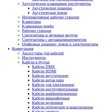
Акустические клавишные инструменты
Акустические пианино
Акустические рояли
Интерактивные рабочие станции
Клавитары
Клавишные комбо
Рабочие станции
Синтезаторы и звуковые модули
Синтезаторы с автоаккомпанементом
Цифровые пианино, рояли и электроорганы
Коммутация
Аксессуары для кабелей
Инструменты
Кабели в бухтах
Кабели DMX
Кабели HDMI
Кабели акустические
Кабели витая пара
Кабели для электроники
Кабели инструментальные
Кабели комбинированные
Кабели микрофонные
Кабели мультикор
Кабели оптические и коаксиальные
Кабели сетевые