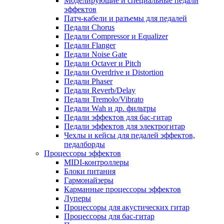
Моделирующие и специальные педали
эффектов
Патч-кабели и разъемы для педалей
Педали Chorus
Педали Compressor и Equalizer
Педали Flanger
Педали Noise Gate
Педали Octaver и Pitch
Педали Overdrive и Distortion
Педали Phaser
Педали Reverb/Delay
Педали Tremolo/Vibrato
Педали Wah и др. фильтры
Педали эффектов для бас-гитар
Педали эффектов для электрогитар
Чехлы и кейсы для педалей эффектов,
педалборды
Процессоры эффектов
MIDI-контроллеры
Блоки питания
Гармонайзеры
Карманные процессоры эффектов
Луперы
Процессоры для акустических гитар
Процессоры для бас-гитар