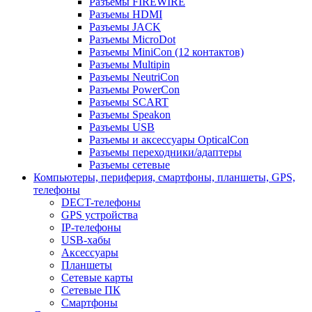
Разъемы FIREWIRE
Разъемы HDMI
Разъемы JACK
Разъемы MicroDot
Разъемы MiniCon (12 контактов)
Разъемы Multipin
Разъемы NeutriCon
Разъемы PowerCon
Разъемы SCART
Разъемы Speakon
Разъемы USB
Разъемы и аксессуары OpticalCon
Разъемы переходники/адаптеры
Разъемы сетевые
Компьютеры, периферия, смартфоны, планшеты, GPS,
телефоны
DECT-телефоны
GPS устройства
IP-телефоны
USB-хабы
Аксессуары
Планшеты
Сетевые карты
Сетевые ПК
Смартфоны