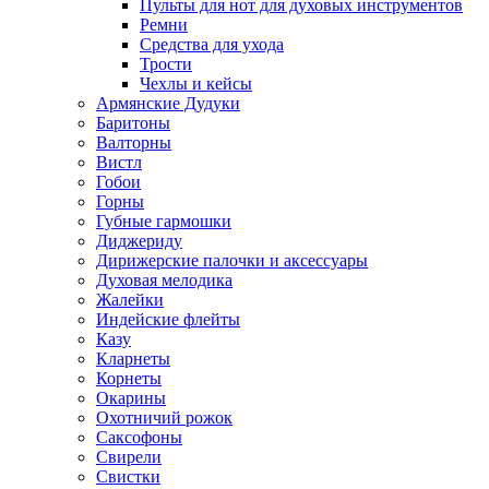
Пульты для нот для духовых инструментов
Ремни
Средства для ухода
Трости
Чехлы и кейсы
Армянские Дудуки
Баритоны
Валторны
Вистл
Гобои
Горны
Губные гармошки
Диджериду
Дирижерские палочки и аксессуары
Духовая мелодика
Жалейки
Индейские флейты
Казу
Кларнеты
Корнеты
Окарины
Охотничий рожок
Саксофоны
Свирели
Свистки