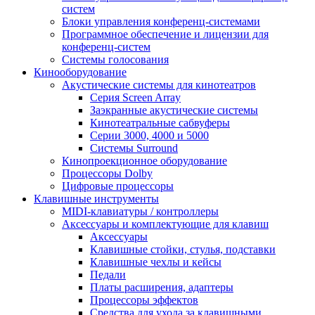
систем
Блоки управления конференц-системами
Программное обеспечение и лицензии для
конференц-систем
Системы голосования
Кинооборудование
Акустические системы для кинотеатров
Cерия Screen Array
Заэкранные акустические системы
Кинотеатральные сабвуферы
Серии 3000, 4000 и 5000
Системы Surround
Кинопроекционное оборудование
Процессоры Dolby
Цифровые процессоры
Клавишные инструменты
MIDI-клавиатуры / контроллеры
Аксессуары и комплектующие для клавиш
Аксессуары
Клавишные стойки, стулья, подставки
Клавишные чехлы и кейсы
Педали
Платы расширения, адаптеры
Процессоры эффектов
Средства для ухода за клавишными