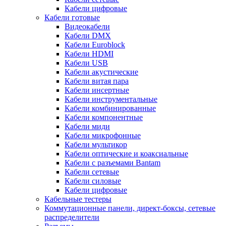
Кабели цифровые
Кабели готовые
Видеокабели
Кабели DMX
Кабели Euroblock
Кабели HDMI
Кабели USB
Кабели акустические
Кабели витая пара
Кабели инсертные
Кабели инструментальные
Кабели комбинированные
Кабели компонентные
Кабели миди
Кабели микрофонные
Кабели мультикор
Кабели оптические и коаксиальные
Кабели с разъемами Bantam
Кабели сетевые
Кабели силовые
Кабели цифровые
Кабельные тестеры
Коммутационные панели, директ-боксы, сетевые
распределители