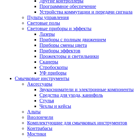
Другие контроллеры
Программное обеспечение
Устройства коммутации и передачи сигнала
Пульты управления
Световые полы
Световые приборы и эффекты
Лазеры
Приборы с полным движением
Приборы смены цвета
Приборы эффектов
Прожекторы и светильники
Сканеры
Стробоскопы
УФ приборы
Смычковые инструменты
Аксессуары
Звукосниматели и электронные компоненты
Средства для ухода, канифоль
Стулья
Чехлы и кейсы
Альты
Виолончели
Комплектующие для смычковых инструментов
Контрабасы
Мостики