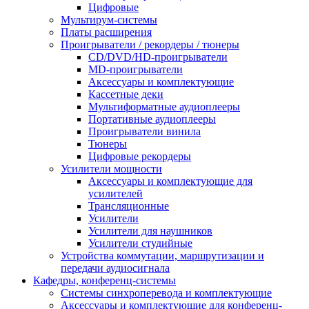
Цифровые
Мультирум-системы
Платы расширения
Проигрыватели / рекордеры / тюнеры
CD/DVD/HD-проигрыватели
MD-проигрыватели
Аксессуары и комплектующие
Кассетные деки
Мультиформатные аудиоплееры
Портативные аудиоплееры
Проигрыватели винила
Тюнеры
Цифровые рекордеры
Усилители мощности
Аксессуары и комплектующие для
усилителей
Трансляционные
Усилители
Усилители для наушников
Усилители студийные
Устройства коммутации, маршрутизации и
передачи аудиосигнала
Кафедры, конференц-системы
Cистемы синхроперевода и комплектующие
Аксессуары и комплектующие для конференц-