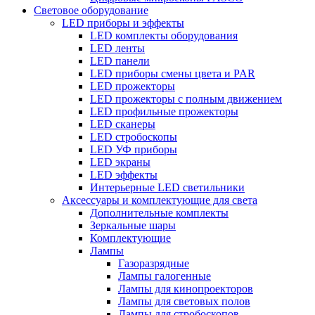
Световое оборудование
LED приборы и эффекты
LED комплекты оборудования
LED ленты
LED панели
LED приборы смены цвета и PAR
LED прожекторы
LED прожекторы с полным движением
LED профильные прожекторы
LED сканеры
LED стробоскопы
LED УФ приборы
LED экраны
LED эффекты
Интерьерные LED светильники
Аксессуары и комплектующие для света
Дополнительные комплекты
Зеркальные шары
Комплектующие
Лампы
Газоразрядные
Лампы галогенные
Лампы для кинопроекторов
Лампы для световых полов
Лампы для стробоскопов