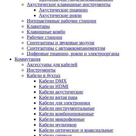
Акустические клавишные инструменты
Акустические пианино
Акустические рояли
Интерактивные рабочие станции
Клавитары
Клавишные комбо
Рабочие станции
Синтезаторы и звуковые модули
Синтезаторы с автоаккомпанементом
Цифровые пианино, рояли и электроорганы
Коммутация
Аксессуары для кабелей
Инструменты
Кабели в бухтах
Кабели DMX
Кабели HDMI
Кабели акустические
Кабели витая пара
Кабели для электроники
Кабели инструментальные
Кабели комбинированные
Кабели микрофонные
Кабели мультикор
Кабели оптические и коаксиальные
Кабели сетевые