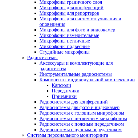
Микрофоны граничного слоя
Микрофоны для конференций
Микрофоны для репортеров
Микрофоны для систем озвучивания и
оповещения
Микрофоны для фото и видеокамер
Микрофоны измерительные
Микрофоны петличные
Микрофоны подвесные
Студийные микрофоны
Радиосистемы
Аксессуары и комплектующие для
радиосистем
Инструментальные радиосистемы
Компоненты индивидуальной комплектации
Капсюли
Передатчики
Приемники
Радиосистемы для конференций
Радиосистемы для фото и видеокамер
Радиосистемы с головным микрофоном
Радиосистемы с петличным микрофоном
Радиосистемы с поясным передатчиком
Радиосистемы с ручным передатчиком
Системы персонального мониторинга