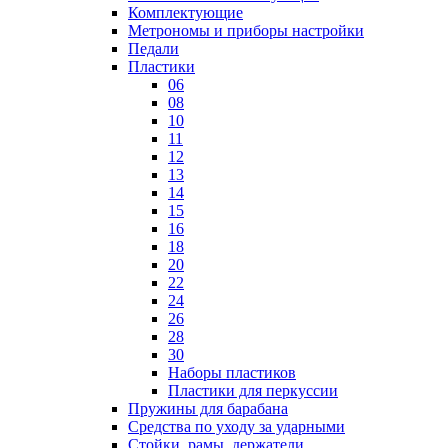
Комплектующие
Метрономы и приборы настройки
Педали
Пластики
06
08
10
11
12
13
14
15
16
18
20
22
24
26
28
30
Наборы пластиков
Пластики для перкуссии
Пружины для барабана
Средства по уходу за ударными
Стойки, рамы, держатели