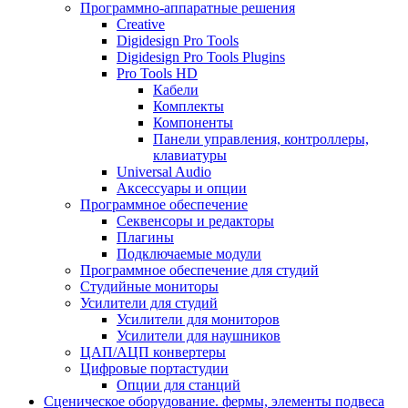
Программно-аппаратные решения
Creative
Digidesign Pro Tools
Digidesign Pro Tools Plugins
Pro Tools HD
Кабели
Комплекты
Компоненты
Панели управления, контроллеры,
клавиатуры
Universal Audio
Аксессуары и опции
Программное обеспечение
Cеквенсоры и редакторы
Плагины
Подключаемые модули
Программное обеспечение для студий
Студийные мониторы
Усилители для студий
Усилители для мониторов
Усилители для наушников
ЦАП/АЦП конвертеры
Цифровые портастудии
Опции для станций
Сценическое оборудование. фермы, элементы подвеса