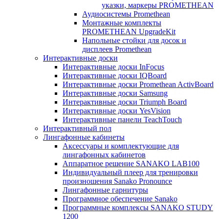
указки, маркеры PROMETHEAN
Аудиосистемы Promethean
Монтажные комплекты
PROMETHEAN UpgradeKit
Напольные стойки для досок и
дисплеев Promethean
Интерактивные доски
Интерактивные доски InFocus
Интерактивные доски IQBoard
Интерактивные доски Promethean ActivBoard
Интерактивные доски Samsung
Интерактивные доски Triumph Board
Интерактивные доски YesVision
Интерактивные панели TeachTouch
Интерактивный пол
Лингафонные кабинеты
Аксессуары и комплектующие для
лингафонных кабинетов
Аппаратное решение SANAKO LAB100
Индивидуальный плеер для тренировки
произношения Sanako Pronounce
Лингафонные гарнитуры
Программное обеспечение Sanako
Программные комплексы SANAKO STUDY
1200