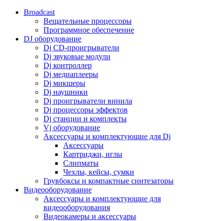
Broadcast
Вещательные процессоры
Программное обеспечение
DJ оборудование
Dj CD-проигрыватели
Dj звуковые модули
Dj контроллер
Dj медиаплееры
Dj микшеры
Dj наушники
Dj проигрыватели винила
Dj процессоры эффектов
Dj станции и комплекты
Vj оборудование
Аксессуары и комплектующие для Dj
Аксессуары
Картриджи, иглы
Слипматы
Чехлы, кейсы, сумки
Грувбоксы и компактные синтезаторы
Видеооборудование
Аксессуары и комплектующие для
видеооборудования
Видеокамеры и аксессуары