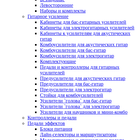
Левосторонние
Наборы и комплекты
Гитарное усиление
Кабинеты для бас-гитарных усилителей
Кабинеты для электрогитарных усилителей
Кабинеты к усилителям для акустических
гитар
Комбоусилители для акустических гитар
Комбоусилители для бас-гитар
Комбоусилители для электрогитар
Комплектующие
Педали и контроллеры для гитарных
усилителей
Предусилители для акустических гитар
Предусилители для бас-гитар
Предусилители для электрогитар
Стойки для комбоусилителей
Усилители `голова` для бас-гитар
Усилители `голова` для электрогитар
Усилители для наушников и мини-комбо
Контроллеры и педали
Педали эффектов
Блоки питания
Лайн-селекторы и маршрутизаторы