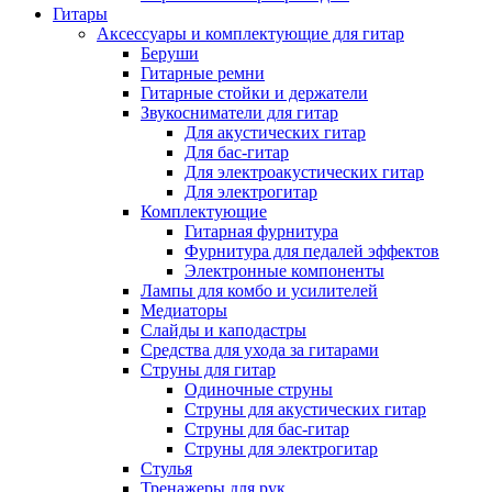
Гитары
Аксессуары и комплектующие для гитар
Беруши
Гитарные ремни
Гитарные стойки и держатели
Звукосниматели для гитар
Для акустических гитар
Для бас-гитар
Для электроакустических гитар
Для электрогитар
Комплектующие
Гитарная фурнитура
Фурнитура для педалей эффектов
Электронные компоненты
Лампы для комбо и усилителей
Медиаторы
Слайды и каподастры
Средства для ухода за гитарами
Струны для гитар
Одиночные струны
Струны для акустических гитар
Струны для бас-гитар
Струны для электрогитар
Стулья
Тренажеры для рук