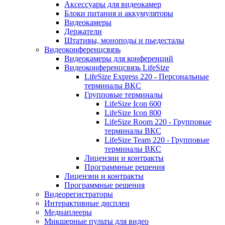
Аксессуары для видеокамер
Блоки питания и аккумуляторы
Видеокамеры
Держатели
Штативы, моноподы и пьедесталы
Видеоконференцсвязь
Видеокамеры для конференций
Видеоконференцсвязь LifeSize
LifeSize Express 220 - Персональные
терминалы ВКС
Групповые терминалы
LifeSize Icon 600
LifeSize Icon 800
LifeSize Room 220 - Групповые
терминалы ВКС
LifeSize Team 220 - Групповые
терминалы ВКС
Лицензии и контракты
Программные решения
Лицензии и контракты
Программные решения
Видеорегистраторы
Интерактивные дисплеи
Медиаплееры
Микшерные пульты для видео