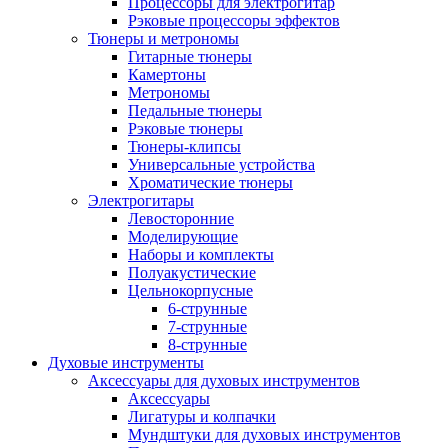
Процессоры для электрогитар
Рэковые процессоры эффектов
Тюнеры и метрономы
Гитарные тюнеры
Камертоны
Метрономы
Педальные тюнеры
Рэковые тюнеры
Тюнеры-клипсы
Универсальные устройства
Хроматические тюнеры
Электрогитары
Левосторонние
Моделирующие
Наборы и комплекты
Полуакустические
Цельнокорпусные
6-струнные
7-струнные
8-струнные
Духовые инструменты
Аксессуары для духовых инструментов
Аксессуары
Лигатуры и колпачки
Мундштуки для духовых инструментов