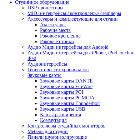
Студийное оборудование
DSP процессоры
MIDI интерфейсы / контроллеры/ семплеры
Аксессуары и комплектующие для студии
Аксессуары
Рабочие места
Рэковое крепление
Рэковые стойки
Аудио Миди интерфейсы для Android
Аудио Миди интерфейсы для iPhone, iPod touch и
iPad
Аудиоинтерфейсы
Генераторы синхросигналов
Звуковые карты
Звуковые карты DANTE
Звуковые карты FireWire
Звуковые карты PCI
Звуковые карты PCMCIA
Звуковые карты Thunderbolt
Звуковые карты USB
Карты расширения
Коммутация
Контроллеры студийных мониторов
Мебель для студий
Панели шумоизолирующие