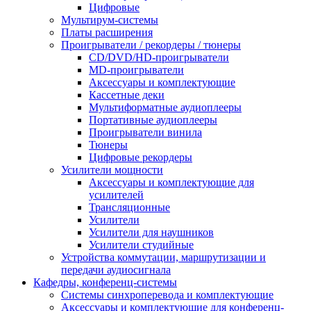
Цифровые
Мультирум-системы
Платы расширения
Проигрыватели / рекордеры / тюнеры
CD/DVD/HD-проигрыватели
MD-проигрыватели
Аксессуары и комплектующие
Кассетные деки
Мультиформатные аудиоплееры
Портативные аудиоплееры
Проигрыватели винила
Тюнеры
Цифровые рекордеры
Усилители мощности
Аксессуары и комплектующие для
усилителей
Трансляционные
Усилители
Усилители для наушников
Усилители студийные
Устройства коммутации, маршрутизации и
передачи аудиосигнала
Кафедры, конференц-системы
Cистемы синхроперевода и комплектующие
Аксессуары и комплектующие для конференц-