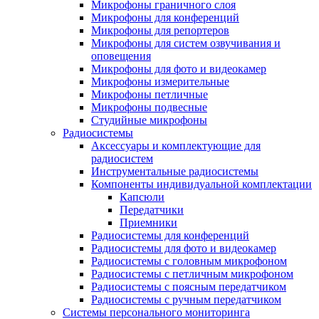
Микрофоны граничного слоя
Микрофоны для конференций
Микрофоны для репортеров
Микрофоны для систем озвучивания и
оповещения
Микрофоны для фото и видеокамер
Микрофоны измерительные
Микрофоны петличные
Микрофоны подвесные
Студийные микрофоны
Радиосистемы
Аксессуары и комплектующие для
радиосистем
Инструментальные радиосистемы
Компоненты индивидуальной комплектации
Капсюли
Передатчики
Приемники
Радиосистемы для конференций
Радиосистемы для фото и видеокамер
Радиосистемы с головным микрофоном
Радиосистемы с петличным микрофоном
Радиосистемы с поясным передатчиком
Радиосистемы с ручным передатчиком
Системы персонального мониторинга