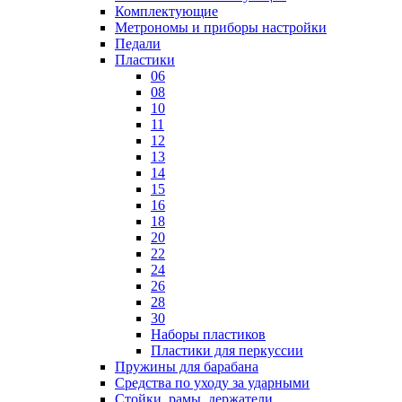
Комплектующие
Метрономы и приборы настройки
Педали
Пластики
06
08
10
11
12
13
14
15
16
18
20
22
24
26
28
30
Наборы пластиков
Пластики для перкуссии
Пружины для барабана
Средства по уходу за ударными
Стойки, рамы, держатели