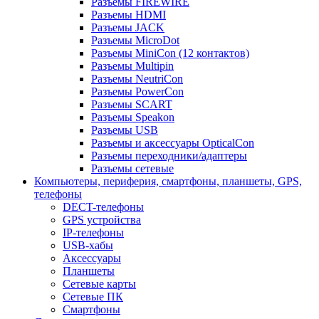
Разъемы FIREWIRE
Разъемы HDMI
Разъемы JACK
Разъемы MicroDot
Разъемы MiniCon (12 контактов)
Разъемы Multipin
Разъемы NeutriCon
Разъемы PowerCon
Разъемы SCART
Разъемы Speakon
Разъемы USB
Разъемы и аксессуары OpticalCon
Разъемы переходники/адаптеры
Разъемы сетевые
Компьютеры, периферия, смартфоны, планшеты, GPS,
телефоны
DECT-телефоны
GPS устройства
IP-телефоны
USB-хабы
Аксессуары
Планшеты
Сетевые карты
Сетевые ПК
Смартфоны