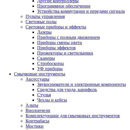
Другие контроллеры
Программное обеспечение
Устройства коммутации и передачи сигнала
Пульты управления
Световые полы
Световые приборы и эффекты
Лазеры
Приборы с полным движением
Приборы смены цвета
Приборы эффектов
Прожекторы и светильники
Сканеры
Стробоскопы
УФ приборы
Смычковые инструменты
Аксессуары
Звукосниматели и электронные компоненты
Средства для ухода, канифоль
Стулья
Чехлы и кейсы
Альты
Виолончели
Комплектующие для смычковых инструментов
Контрабасы
Мостики