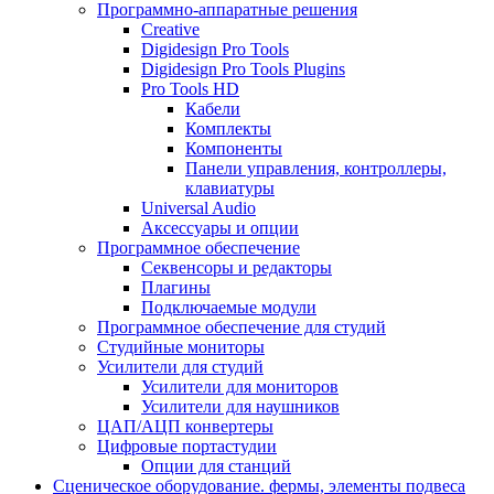
Программно-аппаратные решения
Creative
Digidesign Pro Tools
Digidesign Pro Tools Plugins
Pro Tools HD
Кабели
Комплекты
Компоненты
Панели управления, контроллеры,
клавиатуры
Universal Audio
Аксессуары и опции
Программное обеспечение
Cеквенсоры и редакторы
Плагины
Подключаемые модули
Программное обеспечение для студий
Студийные мониторы
Усилители для студий
Усилители для мониторов
Усилители для наушников
ЦАП/АЦП конвертеры
Цифровые портастудии
Опции для станций
Сценическое оборудование. фермы, элементы подвеса