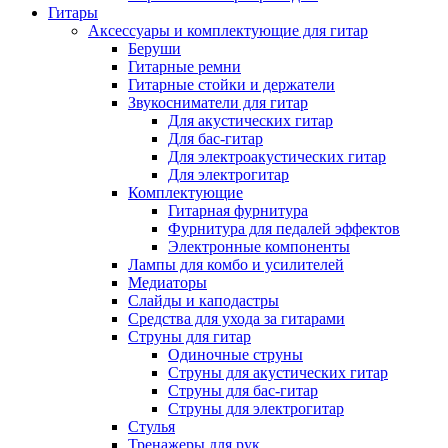
Гитары
Аксессуары и комплектующие для гитар
Беруши
Гитарные ремни
Гитарные стойки и держатели
Звукосниматели для гитар
Для акустических гитар
Для бас-гитар
Для электроакустических гитар
Для электрогитар
Комплектующие
Гитарная фурнитура
Фурнитура для педалей эффектов
Электронные компоненты
Лампы для комбо и усилителей
Медиаторы
Слайды и каподастры
Средства для ухода за гитарами
Струны для гитар
Одиночные струны
Струны для акустических гитар
Струны для бас-гитар
Струны для электрогитар
Стулья
Тренажеры для рук