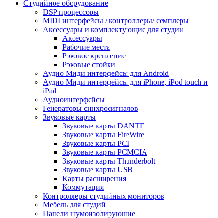
Студийное оборудование
DSP процессоры
MIDI интерфейсы / контроллеры/ семплеры
Аксессуары и комплектующие для студии
Аксессуары
Рабочие места
Рэковое крепление
Рэковые стойки
Аудио Миди интерфейсы для Android
Аудио Миди интерфейсы для iPhone, iPod touch и
iPad
Аудиоинтерфейсы
Генераторы синхросигналов
Звуковые карты
Звуковые карты DANTE
Звуковые карты FireWire
Звуковые карты PCI
Звуковые карты PCMCIA
Звуковые карты Thunderbolt
Звуковые карты USB
Карты расширения
Коммутация
Контроллеры студийных мониторов
Мебель для студий
Панели шумоизолирующие