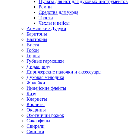
Пульты для нот для духовых инструментов
Ремни
Средства для ухода
Трости
Чехлы и кейсы
Армянские Дудуки
Баритоны
Валторны
Вистл
Гобои
Горны
Губные гармошки
Диджериду
Дирижерские палочки и аксессуары
Духовая мелодика
Жалейки
Индейские флейты
Казу
Кларнеты
Корнеты
Окарины
Охотничий рожок
Саксофоны
Свирели
Свистки