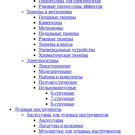
Процессоры для электрогитар
Рэковые процессоры эффектов
Тюнеры и метрономы
Гитарные тюнеры
Камертоны
Метрономы
Педальные тюнеры
Рэковые тюнеры
Тюнеры-клипсы
Универсальные устройства
Хроматические тюнеры
Электрогитары
Левосторонние
Моделирующие
Наборы и комплекты
Полуакустические
Цельнокорпусные
6-струнные
7-струнные
8-струнные
Духовые инструменты
Аксессуары для духовых инструментов
Аксессуары
Лигатуры и колпачки
Мундштуки для духовых инструментов