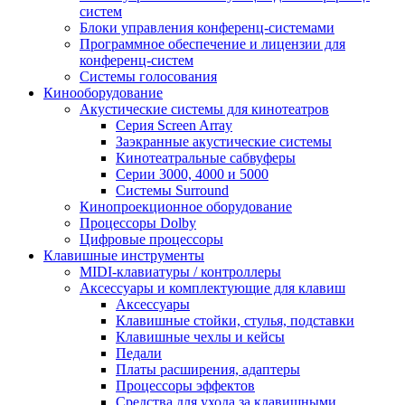
систем
Блоки управления конференц-системами
Программное обеспечение и лицензии для
конференц-систем
Системы голосования
Кинооборудование
Акустические системы для кинотеатров
Cерия Screen Array
Заэкранные акустические системы
Кинотеатральные сабвуферы
Серии 3000, 4000 и 5000
Системы Surround
Кинопроекционное оборудование
Процессоры Dolby
Цифровые процессоры
Клавишные инструменты
MIDI-клавиатуры / контроллеры
Аксессуары и комплектующие для клавиш
Аксессуары
Клавишные стойки, стулья, подставки
Клавишные чехлы и кейсы
Педали
Платы расширения, адаптеры
Процессоры эффектов
Средства для ухода за клавишными