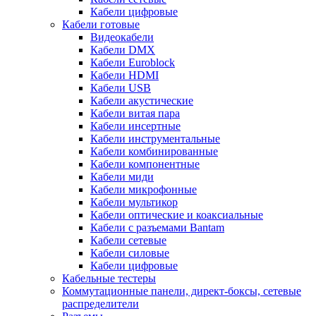
Кабели цифровые
Кабели готовые
Видеокабели
Кабели DMX
Кабели Euroblock
Кабели HDMI
Кабели USB
Кабели акустические
Кабели витая пара
Кабели инсертные
Кабели инструментальные
Кабели комбинированные
Кабели компонентные
Кабели миди
Кабели микрофонные
Кабели мультикор
Кабели оптические и коаксиальные
Кабели с разъемами Bantam
Кабели сетевые
Кабели силовые
Кабели цифровые
Кабельные тестеры
Коммутационные панели, директ-боксы, сетевые
распределители