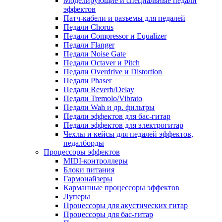
Моделирующие и специальные педали
эффектов
Патч-кабели и разъемы для педалей
Педали Chorus
Педали Compressor и Equalizer
Педали Flanger
Педали Noise Gate
Педали Octaver и Pitch
Педали Overdrive и Distortion
Педали Phaser
Педали Reverb/Delay
Педали Tremolo/Vibrato
Педали Wah и др. фильтры
Педали эффектов для бас-гитар
Педали эффектов для электрогитар
Чехлы и кейсы для педалей эффектов,
педалборды
Процессоры эффектов
MIDI-контроллеры
Блоки питания
Гармонайзеры
Карманные процессоры эффектов
Луперы
Процессоры для акустических гитар
Процессоры для бас-гитар