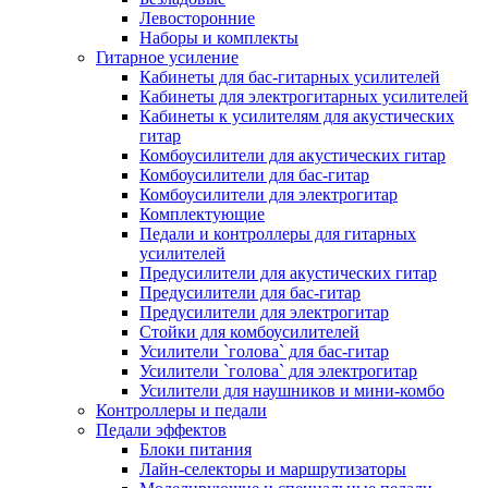
Левосторонние
Наборы и комплекты
Гитарное усиление
Кабинеты для бас-гитарных усилителей
Кабинеты для электрогитарных усилителей
Кабинеты к усилителям для акустических
гитар
Комбоусилители для акустических гитар
Комбоусилители для бас-гитар
Комбоусилители для электрогитар
Комплектующие
Педали и контроллеры для гитарных
усилителей
Предусилители для акустических гитар
Предусилители для бас-гитар
Предусилители для электрогитар
Стойки для комбоусилителей
Усилители `голова` для бас-гитар
Усилители `голова` для электрогитар
Усилители для наушников и мини-комбо
Контроллеры и педали
Педали эффектов
Блоки питания
Лайн-селекторы и маршрутизаторы