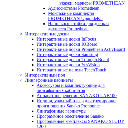
указки, маркеры PROMETHEAN
Аудиосистемы Promethean
Монтажные комплекты
PROMETHEAN UpgradeKit
Напольные стойки для досок и
дисплеев Promethean
Интерактивные доски
Интерактивные доски InFocus
Интерактивные доски IQBoard
Интерактивные доски Promethean ActivBoard
Интерактивные доски Samsung
Интерактивные доски Triumph Board
Интерактивные доски YesVision
Интерактивные панели TeachTouch
Интерактивный пол
Лингафонные кабинеты
Аксессуары и комплектующие для
лингафонных кабинетов
Аппаратное решение SANAKO LAB100
Индивидуальный плеер для тренировки
произношения Sanako Pronounce
Лингафонные гарнитуры
Программное обеспечение Sanako
Программные комплексы SANAKO STUDY
1200