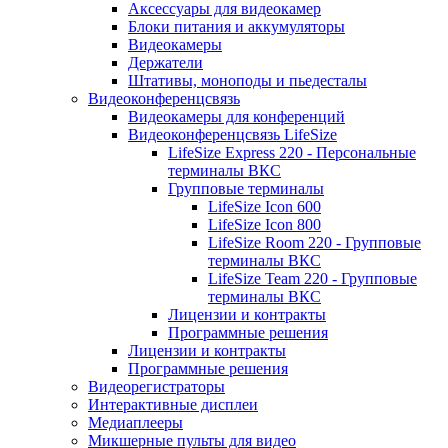
Аксессуары для видеокамер
Блоки питания и аккумуляторы
Видеокамеры
Держатели
Штативы, моноподы и пьедесталы
Видеоконференцсвязь
Видеокамеры для конференций
Видеоконференцсвязь LifeSize
LifeSize Express 220 - Персональные
терминалы ВКС
Групповые терминалы
LifeSize Icon 600
LifeSize Icon 800
LifeSize Room 220 - Групповые
терминалы ВКС
LifeSize Team 220 - Групповые
терминалы ВКС
Лицензии и контракты
Программные решения
Лицензии и контракты
Программные решения
Видеорегистраторы
Интерактивные дисплеи
Медиаплееры
Микшерные пульты для видео