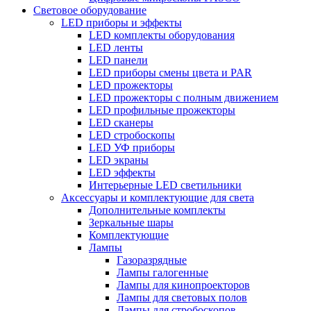
Световое оборудование
LED приборы и эффекты
LED комплекты оборудования
LED ленты
LED панели
LED приборы смены цвета и PAR
LED прожекторы
LED прожекторы с полным движением
LED профильные прожекторы
LED сканеры
LED стробоскопы
LED УФ приборы
LED экраны
LED эффекты
Интерьерные LED светильники
Аксессуары и комплектующие для света
Дополнительные комплекты
Зеркальные шары
Комплектующие
Лампы
Газоразрядные
Лампы галогенные
Лампы для кинопроекторов
Лампы для световых полов
Лампы для стробоскопов