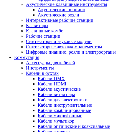
Акустические клавишные инструменты
Акустические пианино
Акустические рояли
Интерактивные рабочие станции
Клавитары
Клавишные комбо
Рабочие станции
Синтезаторы и звуковые модули
Синтезаторы с автоаккомпанементом
Цифровые пианино, рояли и электроорганы
Коммутация
Аксессуары для кабелей
Инструменты
Кабели в бухтах
Кабели DMX
Кабели HDMI
Кабели акустические
Кабели витая пара
Кабели для электроники
Кабели инструментальные
Кабели комбинированные
Кабели микрофонные
Кабели мультикор
Кабели оптические и коаксиальные
Кабели сетевые