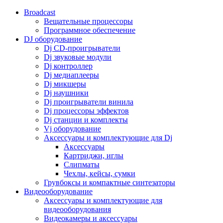
Broadcast
Вещательные процессоры
Программное обеспечение
DJ оборудование
Dj CD-проигрыватели
Dj звуковые модули
Dj контроллер
Dj медиаплееры
Dj микшеры
Dj наушники
Dj проигрыватели винила
Dj процессоры эффектов
Dj станции и комплекты
Vj оборудование
Аксессуары и комплектующие для Dj
Аксессуары
Картриджи, иглы
Слипматы
Чехлы, кейсы, сумки
Грувбоксы и компактные синтезаторы
Видеооборудование
Аксессуары и комплектующие для
видеооборудования
Видеокамеры и аксессуары