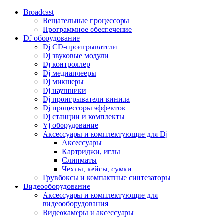
Broadcast
Вещательные процессоры
Программное обеспечение
DJ оборудование
Dj CD-проигрыватели
Dj звуковые модули
Dj контроллер
Dj медиаплееры
Dj микшеры
Dj наушники
Dj проигрыватели винила
Dj процессоры эффектов
Dj станции и комплекты
Vj оборудование
Аксессуары и комплектующие для Dj
Аксессуары
Картриджи, иглы
Слипматы
Чехлы, кейсы, сумки
Грувбоксы и компактные синтезаторы
Видеооборудование
Аксессуары и комплектующие для
видеооборудования
Видеокамеры и аксессуары