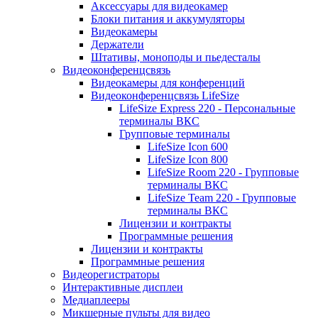
Аксессуары для видеокамер
Блоки питания и аккумуляторы
Видеокамеры
Держатели
Штативы, моноподы и пьедесталы
Видеоконференцсвязь
Видеокамеры для конференций
Видеоконференцсвязь LifeSize
LifeSize Express 220 - Персональные
терминалы ВКС
Групповые терминалы
LifeSize Icon 600
LifeSize Icon 800
LifeSize Room 220 - Групповые
терминалы ВКС
LifeSize Team 220 - Групповые
терминалы ВКС
Лицензии и контракты
Программные решения
Лицензии и контракты
Программные решения
Видеорегистраторы
Интерактивные дисплеи
Медиаплееры
Микшерные пульты для видео