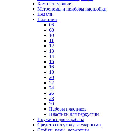
Комплектующие
Метрономы и приборы настройки
Педали
Пластики
06
08
10
11
12
13
14
15
16
18
20
22
24
26
28
30
Наборы пластиков
Пластики для перкуссии
Пружины для барабана
Средства по уходу за ударными
Стойки, рамы, держатели