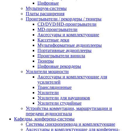
Цифровые
Мультирум-системы
Платы расширения
Проигрыватели / рекордеры / тюнеры
CD/DVD/HD-проигрыватели
MD-проигрыватели
Аксессуары и комплектующие
Кассетные деки
Мультиформатные аудиоплееры
Портативные аудиоплееры
Проигрыватели винила
Тюнеры
Цифровые рекордеры
Усилители мощности
Аксессуары и комплектующие для
усилителей
Трансляционные
Усилители
Усилители для наушников
Усилители студийные
Устройства коммутации, маршрутизации и
передачи аудиосигнала
Кафедры, конференц-системы
Cистемы синхроперевода и комплектующие
Аксессуары и комплектующие для конференц-