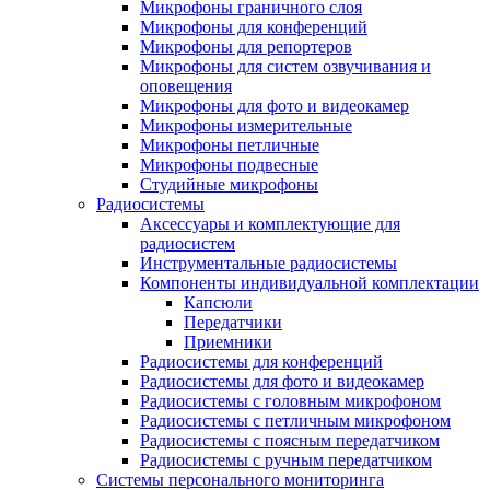
Микрофоны граничного слоя
Микрофоны для конференций
Микрофоны для репортеров
Микрофоны для систем озвучивания и
оповещения
Микрофоны для фото и видеокамер
Микрофоны измерительные
Микрофоны петличные
Микрофоны подвесные
Студийные микрофоны
Радиосистемы
Аксессуары и комплектующие для
радиосистем
Инструментальные радиосистемы
Компоненты индивидуальной комплектации
Капсюли
Передатчики
Приемники
Радиосистемы для конференций
Радиосистемы для фото и видеокамер
Радиосистемы с головным микрофоном
Радиосистемы с петличным микрофоном
Радиосистемы с поясным передатчиком
Радиосистемы с ручным передатчиком
Системы персонального мониторинга