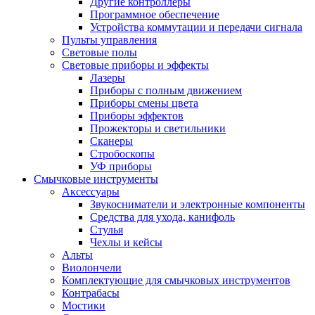
Другие контроллеры
Программное обеспечение
Устройства коммутации и передачи сигнала
Пульты управления
Световые полы
Световые приборы и эффекты
Лазеры
Приборы с полным движением
Приборы смены цвета
Приборы эффектов
Прожекторы и светильники
Сканеры
Стробоскопы
УФ приборы
Смычковые инструменты
Аксессуары
Звукосниматели и электронные компоненты
Средства для ухода, канифоль
Стулья
Чехлы и кейсы
Альты
Виолончели
Комплектующие для смычковых инструментов
Контрабасы
Мостики