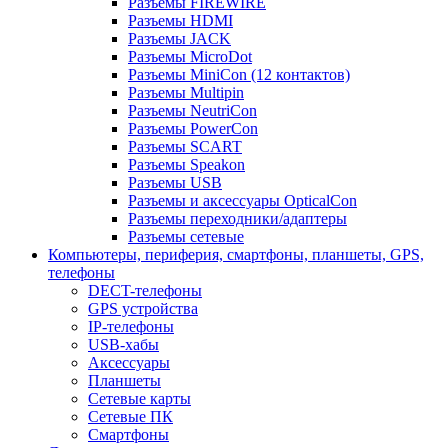
Разъемы FIREWIRE
Разъемы HDMI
Разъемы JACK
Разъемы MicroDot
Разъемы MiniCon (12 контактов)
Разъемы Multipin
Разъемы NeutriCon
Разъемы PowerCon
Разъемы SCART
Разъемы Speakon
Разъемы USB
Разъемы и аксессуары OpticalCon
Разъемы переходники/адаптеры
Разъемы сетевые
Компьютеры, периферия, смартфоны, планшеты, GPS,
телефоны
DECT-телефоны
GPS устройства
IP-телефоны
USB-хабы
Аксессуары
Планшеты
Сетевые карты
Сетевые ПК
Смартфоны