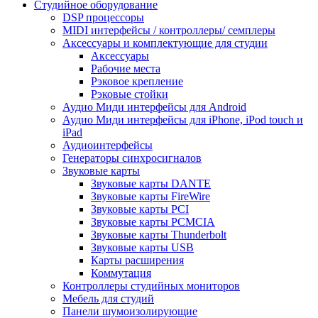
Студийное оборудование
DSP процессоры
MIDI интерфейсы / контроллеры/ семплеры
Аксессуары и комплектующие для студии
Аксессуары
Рабочие места
Рэковое крепление
Рэковые стойки
Аудио Миди интерфейсы для Android
Аудио Миди интерфейсы для iPhone, iPod touch и
iPad
Аудиоинтерфейсы
Генераторы синхросигналов
Звуковые карты
Звуковые карты DANTE
Звуковые карты FireWire
Звуковые карты PCI
Звуковые карты PCMCIA
Звуковые карты Thunderbolt
Звуковые карты USB
Карты расширения
Коммутация
Контроллеры студийных мониторов
Мебель для студий
Панели шумоизолирующие