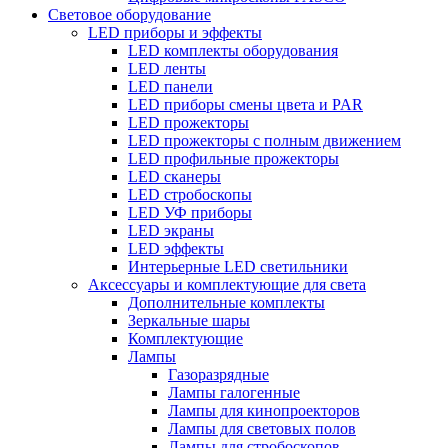
Световое оборудование
LED приборы и эффекты
LED комплекты оборудования
LED ленты
LED панели
LED приборы смены цвета и PAR
LED прожекторы
LED прожекторы с полным движением
LED профильные прожекторы
LED сканеры
LED стробоскопы
LED УФ приборы
LED экраны
LED эффекты
Интерьерные LED светильники
Аксессуары и комплектующие для света
Дополнительные комплекты
Зеркальные шары
Комплектующие
Лампы
Газоразрядные
Лампы галогенные
Лампы для кинопроекторов
Лампы для световых полов
Лампы для стробоскопов