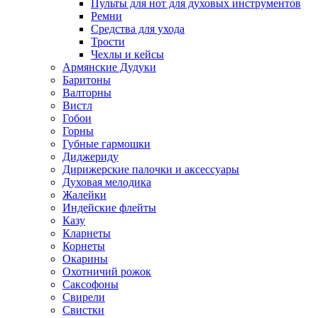
Пульты для нот для духовых инструментов
Ремни
Средства для ухода
Трости
Чехлы и кейсы
Армянские Дудуки
Баритоны
Валторны
Вистл
Гобои
Горны
Губные гармошки
Диджериду
Дирижерские палочки и аксессуары
Духовая мелодика
Жалейки
Индейские флейты
Казу
Кларнеты
Корнеты
Окарины
Охотничий рожок
Саксофоны
Свирели
Свистки