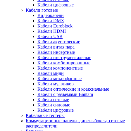
Кабели цифровые
Кабели готовые
Видеокабели
Кабели DMX
Кабели Euroblock
Кабели HDMI
Кабели USB
Кабели акустические
Кабели витая пара
Кабели инсертные
Кабели инструментальные
Кабели комбинированные
Кабели компонентные
Кабели миди
Кабели микрофонные
Кабели мультикор
Кабели оптические и коаксиальные
Кабели с разъемами Bantam
Кабели сетевые
Кабели силовые
Кабели цифровые
Кабельные тестеры
Коммутационные панели, директ-боксы, сетевые
распределители