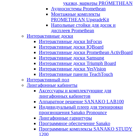
указки, маркеры PROMETHEAN
Аудиосистемы Promethean
Монтажные комплекты
PROMETHEAN UpgradeKit
Напольные стойки для досок и
дисплеев Promethean
Интерактивные доски
Интерактивные доски InFocus
Интерактивные доски IQBoard
Интерактивные доски Promethean ActivBoard
Интерактивные доски Samsung
Интерактивные доски Triumph Board
Интерактивные доски YesVision
Интерактивные панели TeachTouch
Интерактивный пол
Лингафонные кабинеты
Аксессуары и комплектующие для
лингафонных кабинетов
Аппаратное решение SANAKO LAB100
Индивидуальный плеер для тренировки
произношения Sanako Pronounce
Лингафонные гарнитуры
Программное обеспечение Sanako
Программные комплексы SANAKO STUDY
1200