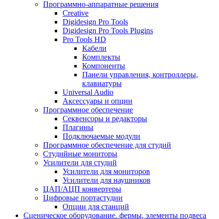
Программно-аппаратные решения
Creative
Digidesign Pro Tools
Digidesign Pro Tools Plugins
Pro Tools HD
Кабели
Комплекты
Компоненты
Панели управления, контроллеры,
клавиатуры
Universal Audio
Аксессуары и опции
Программное обеспечение
Cеквенсоры и редакторы
Плагины
Подключаемые модули
Программное обеспечение для студий
Студийные мониторы
Усилители для студий
Усилители для мониторов
Усилители для наушников
ЦАП/АЦП конвертеры
Цифровые портастудии
Опции для станций
Сценическое оборудование. фермы, элементы подвеса