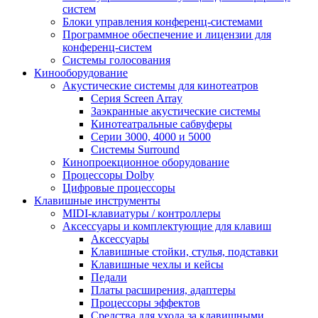
систем
Блоки управления конференц-системами
Программное обеспечение и лицензии для
конференц-систем
Системы голосования
Кинооборудование
Акустические системы для кинотеатров
Cерия Screen Array
Заэкранные акустические системы
Кинотеатральные сабвуферы
Серии 3000, 4000 и 5000
Системы Surround
Кинопроекционное оборудование
Процессоры Dolby
Цифровые процессоры
Клавишные инструменты
MIDI-клавиатуры / контроллеры
Аксессуары и комплектующие для клавиш
Аксессуары
Клавишные стойки, стулья, подставки
Клавишные чехлы и кейсы
Педали
Платы расширения, адаптеры
Процессоры эффектов
Средства для ухода за клавишными