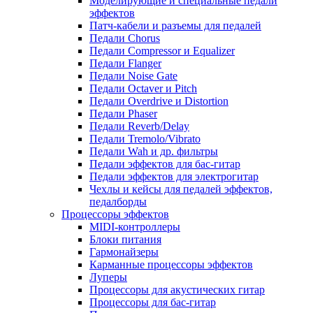
Моделирующие и специальные педали
эффектов
Патч-кабели и разъемы для педалей
Педали Chorus
Педали Compressor и Equalizer
Педали Flanger
Педали Noise Gate
Педали Octaver и Pitch
Педали Overdrive и Distortion
Педали Phaser
Педали Reverb/Delay
Педали Tremolo/Vibrato
Педали Wah и др. фильтры
Педали эффектов для бас-гитар
Педали эффектов для электрогитар
Чехлы и кейсы для педалей эффектов,
педалборды
Процессоры эффектов
MIDI-контроллеры
Блоки питания
Гармонайзеры
Карманные процессоры эффектов
Луперы
Процессоры для акустических гитар
Процессоры для бас-гитар