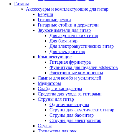
Гитары
Аксессуары и комплектующие для гитар
Беруши
Гитарные ремни
Гитарные стойки и держатели
Звукосниматели для гитар
Для акустических гитар
Для бас-гитар
Для электроакустических гитар
Для электрогитар
Комплектующие
Гитарная фурнитура
Фурнитура для педалей эффектов
Электронные компоненты
Лампы для комбо и усилителей
Медиаторы
Слайды и каподастры
Средства для ухода за гитарами
Струны для гитар
Одиночные струны
Струны для акустических гитар
Струны для бас-гитар
Струны для электрогитар
Стулья
Тренажеры для рук