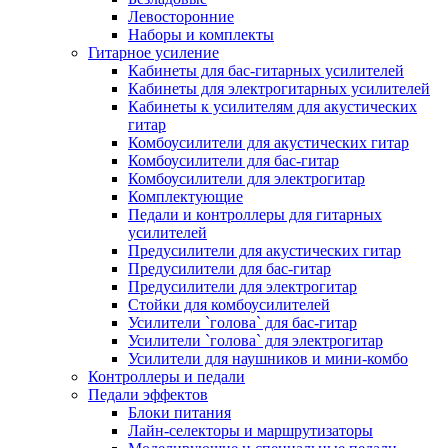
Левосторонние
Наборы и комплекты
Гитарное усиление
Кабинеты для бас-гитарных усилителей
Кабинеты для электрогитарных усилителей
Кабинеты к усилителям для акустических
гитар
Комбоусилители для акустических гитар
Комбоусилители для бас-гитар
Комбоусилители для электрогитар
Комплектующие
Педали и контроллеры для гитарных
усилителей
Предусилители для акустических гитар
Предусилители для бас-гитар
Предусилители для электрогитар
Стойки для комбоусилителей
Усилители `голова` для бас-гитар
Усилители `голова` для электрогитар
Усилители для наушников и мини-комбо
Контроллеры и педали
Педали эффектов
Блоки питания
Лайн-селекторы и маршрутизаторы