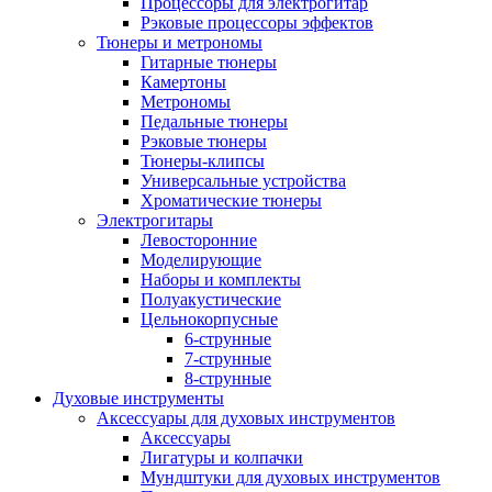
Процессоры для электрогитар
Рэковые процессоры эффектов
Тюнеры и метрономы
Гитарные тюнеры
Камертоны
Метрономы
Педальные тюнеры
Рэковые тюнеры
Тюнеры-клипсы
Универсальные устройства
Хроматические тюнеры
Электрогитары
Левосторонние
Моделирующие
Наборы и комплекты
Полуакустические
Цельнокорпусные
6-струнные
7-струнные
8-струнные
Духовые инструменты
Аксессуары для духовых инструментов
Аксессуары
Лигатуры и колпачки
Мундштуки для духовых инструментов