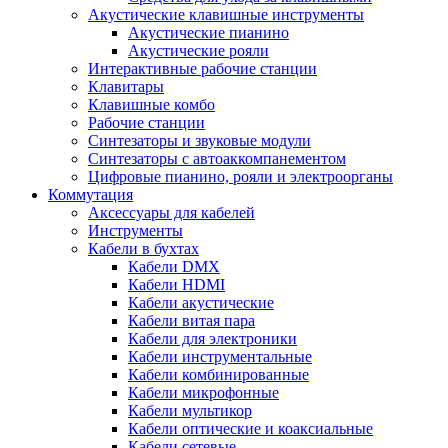
Акустические клавишные инструменты
Акустические пианино
Акустические рояли
Интерактивные рабочие станции
Клавитары
Клавишные комбо
Рабочие станции
Синтезаторы и звуковые модули
Синтезаторы с автоаккомпанементом
Цифровые пианино, рояли и электроорганы
Коммутация
Аксессуары для кабелей
Инструменты
Кабели в бухтах
Кабели DMX
Кабели HDMI
Кабели акустические
Кабели витая пара
Кабели для электроники
Кабели инструментальные
Кабели комбинированные
Кабели микрофонные
Кабели мультикор
Кабели оптические и коаксиальные
Кабели сетевые