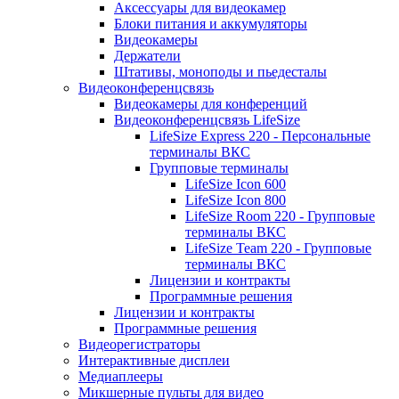
Аксессуары для видеокамер
Блоки питания и аккумуляторы
Видеокамеры
Держатели
Штативы, моноподы и пьедесталы
Видеоконференцсвязь
Видеокамеры для конференций
Видеоконференцсвязь LifeSize
LifeSize Express 220 - Персональные
терминалы ВКС
Групповые терминалы
LifeSize Icon 600
LifeSize Icon 800
LifeSize Room 220 - Групповые
терминалы ВКС
LifeSize Team 220 - Групповые
терминалы ВКС
Лицензии и контракты
Программные решения
Лицензии и контракты
Программные решения
Видеорегистраторы
Интерактивные дисплеи
Медиаплееры
Микшерные пульты для видео