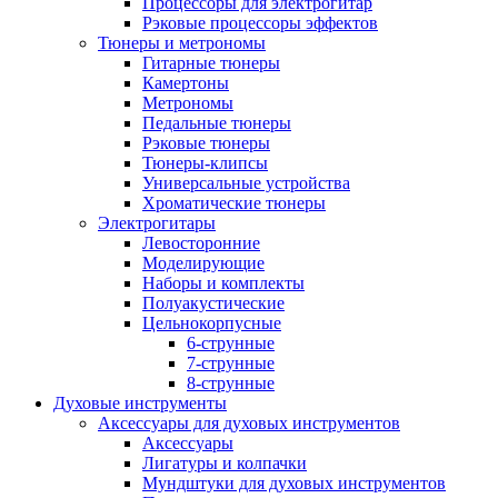
Процессоры для электрогитар
Рэковые процессоры эффектов
Тюнеры и метрономы
Гитарные тюнеры
Камертоны
Метрономы
Педальные тюнеры
Рэковые тюнеры
Тюнеры-клипсы
Универсальные устройства
Хроматические тюнеры
Электрогитары
Левосторонние
Моделирующие
Наборы и комплекты
Полуакустические
Цельнокорпусные
6-струнные
7-струнные
8-струнные
Духовые инструменты
Аксессуары для духовых инструментов
Аксессуары
Лигатуры и колпачки
Мундштуки для духовых инструментов