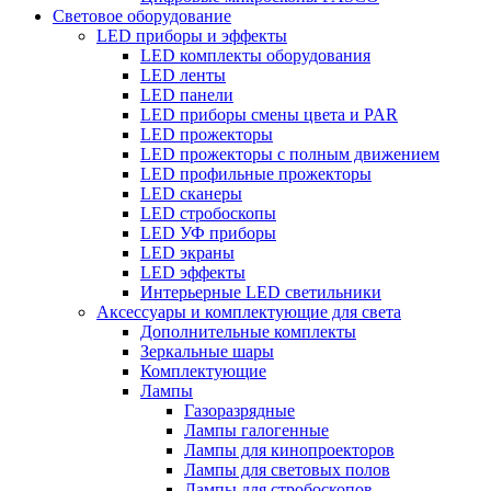
Световое оборудование
LED приборы и эффекты
LED комплекты оборудования
LED ленты
LED панели
LED приборы смены цвета и PAR
LED прожекторы
LED прожекторы с полным движением
LED профильные прожекторы
LED сканеры
LED стробоскопы
LED УФ приборы
LED экраны
LED эффекты
Интерьерные LED светильники
Аксессуары и комплектующие для света
Дополнительные комплекты
Зеркальные шары
Комплектующие
Лампы
Газоразрядные
Лампы галогенные
Лампы для кинопроекторов
Лампы для световых полов
Лампы для стробоскопов