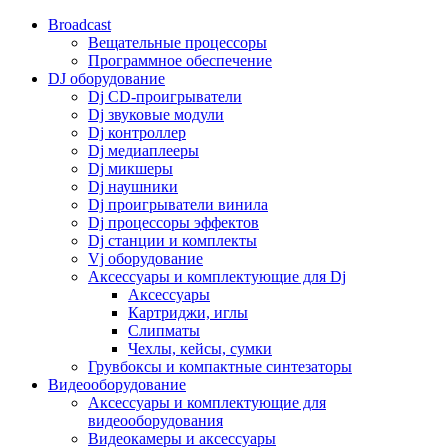
Broadcast
Вещательные процессоры
Программное обеспечение
DJ оборудование
Dj CD-проигрыватели
Dj звуковые модули
Dj контроллер
Dj медиаплееры
Dj микшеры
Dj наушники
Dj проигрыватели винила
Dj процессоры эффектов
Dj станции и комплекты
Vj оборудование
Аксессуары и комплектующие для Dj
Аксессуары
Картриджи, иглы
Слипматы
Чехлы, кейсы, сумки
Грувбоксы и компактные синтезаторы
Видеооборудование
Аксессуары и комплектующие для
видеооборудования
Видеокамеры и аксессуары