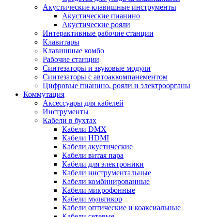
Акустические клавишные инструменты
Акустические пианино
Акустические рояли
Интерактивные рабочие станции
Клавитары
Клавишные комбо
Рабочие станции
Синтезаторы и звуковые модули
Синтезаторы с автоаккомпанементом
Цифровые пианино, рояли и электроорганы
Коммутация
Аксессуары для кабелей
Инструменты
Кабели в бухтах
Кабели DMX
Кабели HDMI
Кабели акустические
Кабели витая пара
Кабели для электроники
Кабели инструментальные
Кабели комбинированные
Кабели микрофонные
Кабели мультикор
Кабели оптические и коаксиальные
Кабели сетевые