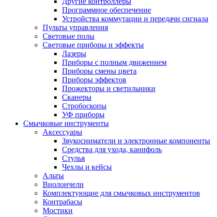
Другие контроллеры
Программное обеспечение
Устройства коммутации и передачи сигнала
Пульты управления
Световые полы
Световые приборы и эффекты
Лазеры
Приборы с полным движением
Приборы смены цвета
Приборы эффектов
Прожекторы и светильники
Сканеры
Стробоскопы
УФ приборы
Смычковые инструменты
Аксессуары
Звукосниматели и электронные компоненты
Средства для ухода, канифоль
Стулья
Чехлы и кейсы
Альты
Виолончели
Комплектующие для смычковых инструментов
Контрабасы
Мостики