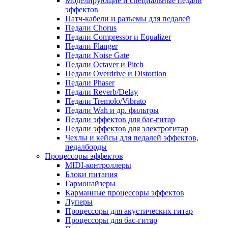
Моделирующие и специальные педали
эффектов
Патч-кабели и разъемы для педалей
Педали Chorus
Педали Compressor и Equalizer
Педали Flanger
Педали Noise Gate
Педали Octaver и Pitch
Педали Overdrive и Distortion
Педали Phaser
Педали Reverb/Delay
Педали Tremolo/Vibrato
Педали Wah и др. фильтры
Педали эффектов для бас-гитар
Педали эффектов для электрогитар
Чехлы и кейсы для педалей эффектов,
педалборды
Процессоры эффектов
MIDI-контроллеры
Блоки питания
Гармонайзеры
Карманные процессоры эффектов
Луперы
Процессоры для акустических гитар
Процессоры для бас-гитар