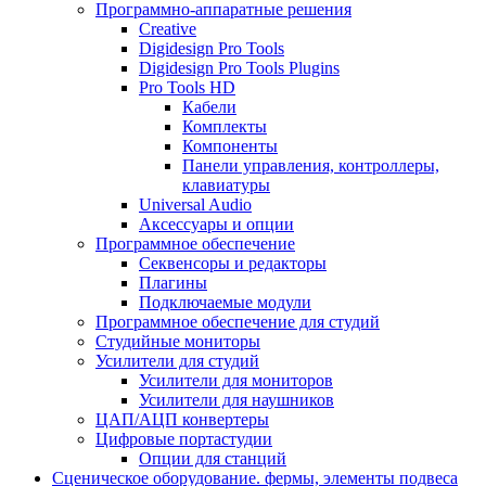
Программно-аппаратные решения
Creative
Digidesign Pro Tools
Digidesign Pro Tools Plugins
Pro Tools HD
Кабели
Комплекты
Компоненты
Панели управления, контроллеры,
клавиатуры
Universal Audio
Аксессуары и опции
Программное обеспечение
Cеквенсоры и редакторы
Плагины
Подключаемые модули
Программное обеспечение для студий
Студийные мониторы
Усилители для студий
Усилители для мониторов
Усилители для наушников
ЦАП/АЦП конвертеры
Цифровые портастудии
Опции для станций
Сценическое оборудование. фермы, элементы подвеса