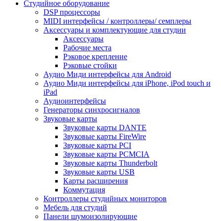
Студийное оборудование
DSP процессоры
MIDI интерфейсы / контроллеры/ семплеры
Аксессуары и комплектующие для студии
Аксессуары
Рабочие места
Рэковое крепление
Рэковые стойки
Аудио Миди интерфейсы для Android
Аудио Миди интерфейсы для iPhone, iPod touch и
iPad
Аудиоинтерфейсы
Генераторы синхросигналов
Звуковые карты
Звуковые карты DANTE
Звуковые карты FireWire
Звуковые карты PCI
Звуковые карты PCMCIA
Звуковые карты Thunderbolt
Звуковые карты USB
Карты расширения
Коммутация
Контроллеры студийных мониторов
Мебель для студий
Панели шумоизолирующие