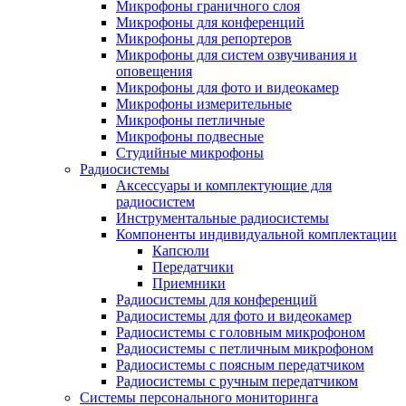
Микрофоны граничного слоя
Микрофоны для конференций
Микрофоны для репортеров
Микрофоны для систем озвучивания и
оповещения
Микрофоны для фото и видеокамер
Микрофоны измерительные
Микрофоны петличные
Микрофоны подвесные
Студийные микрофоны
Радиосистемы
Аксессуары и комплектующие для
радиосистем
Инструментальные радиосистемы
Компоненты индивидуальной комплектации
Капсюли
Передатчики
Приемники
Радиосистемы для конференций
Радиосистемы для фото и видеокамер
Радиосистемы с головным микрофоном
Радиосистемы с петличным микрофоном
Радиосистемы с поясным передатчиком
Радиосистемы с ручным передатчиком
Системы персонального мониторинга