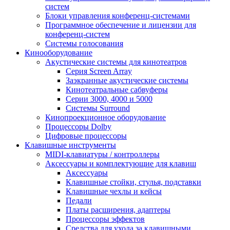
систем
Блоки управления конференц-системами
Программное обеспечение и лицензии для
конференц-систем
Системы голосования
Кинооборудование
Акустические системы для кинотеатров
Cерия Screen Array
Заэкранные акустические системы
Кинотеатральные сабвуферы
Серии 3000, 4000 и 5000
Системы Surround
Кинопроекционное оборудование
Процессоры Dolby
Цифровые процессоры
Клавишные инструменты
MIDI-клавиатуры / контроллеры
Аксессуары и комплектующие для клавиш
Аксессуары
Клавишные стойки, стулья, подставки
Клавишные чехлы и кейсы
Педали
Платы расширения, адаптеры
Процессоры эффектов
Средства для ухода за клавишными