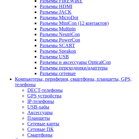
Разъемы FIREWIRE
Разъемы HDMI
Разъемы JACK
Разъемы MicroDot
Разъемы MiniCon (12 контактов)
Разъемы Multipin
Разъемы NeutriCon
Разъемы PowerCon
Разъемы SCART
Разъемы Speakon
Разъемы USB
Разъемы и аксессуары OpticalCon
Разъемы переходники/адаптеры
Разъемы сетевые
Компьютеры, периферия, смартфоны, планшеты, GPS,
телефоны
DECT-телефоны
GPS устройства
IP-телефоны
USB-хабы
Аксессуары
Планшеты
Сетевые карты
Сетевые ПК
Смартфоны