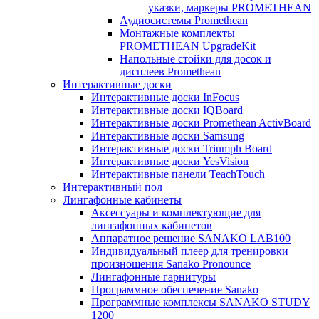
указки, маркеры PROMETHEAN
Аудиосистемы Promethean
Монтажные комплекты
PROMETHEAN UpgradeKit
Напольные стойки для досок и
дисплеев Promethean
Интерактивные доски
Интерактивные доски InFocus
Интерактивные доски IQBoard
Интерактивные доски Promethean ActivBoard
Интерактивные доски Samsung
Интерактивные доски Triumph Board
Интерактивные доски YesVision
Интерактивные панели TeachTouch
Интерактивный пол
Лингафонные кабинеты
Аксессуары и комплектующие для
лингафонных кабинетов
Аппаратное решение SANAKO LAB100
Индивидуальный плеер для тренировки
произношения Sanako Pronounce
Лингафонные гарнитуры
Программное обеспечение Sanako
Программные комплексы SANAKO STUDY
1200