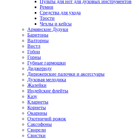
Пульты для нот для духовых инструментов
Ремни
Средства для ухода
Трости
Чехлы и кейсы
Армянские Дудуки
Баритоны
Валторны
Вистл
Гобои
Горны
Губные гармошки
Диджериду
Дирижерские палочки и аксессуары
Духовая мелодика
Жалейки
Индейские флейты
Казу
Кларнеты
Корнеты
Окарины
Охотничий рожок
Саксофоны
Свирели
Свистки