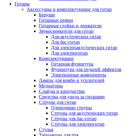
Гитары
Аксессуары и комплектующие для гитар
Беруши
Гитарные ремни
Гитарные стойки и держатели
Звукосниматели для гитар
Для акустических гитар
Для бас-гитар
Для электроакустических гитар
Для электрогитар
Комплектующие
Гитарная фурнитура
Фурнитура для педалей эффектов
Электронные компоненты
Лампы для комбо и усилителей
Медиаторы
Слайды и каподастры
Средства для ухода за гитарами
Струны для гитар
Одиночные струны
Струны для акустических гитар
Струны для бас-гитар
Струны для электрогитар
Стулья
Тренажеры для рук