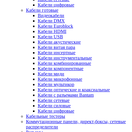
Кабели цифровые
Кабели готовые
Видеокабели
Кабели DMX
Кабели Euroblock
Кабели HDMI
Кабели USB
Кабели акустические
Кабели витая пара
Кабели инсертные
Кабели инструментальные
Кабели комбинированные
Кабели компонентные
Кабели миди
Кабели микрофонные
Кабели мультикор
Кабели оптические и коаксиальные
Кабели с разъемами Bantam
Кабели сетевые
Кабели силовые
Кабели цифровые
Кабельные тестеры
Коммутационные панели, директ-боксы, сетевые
распределители