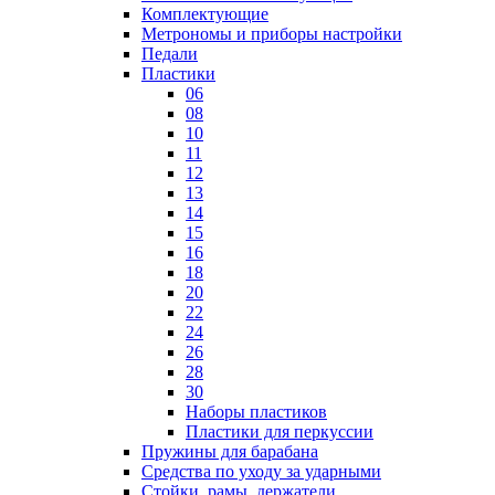
Комплектующие
Метрономы и приборы настройки
Педали
Пластики
06
08
10
11
12
13
14
15
16
18
20
22
24
26
28
30
Наборы пластиков
Пластики для перкуссии
Пружины для барабана
Средства по уходу за ударными
Стойки, рамы, держатели