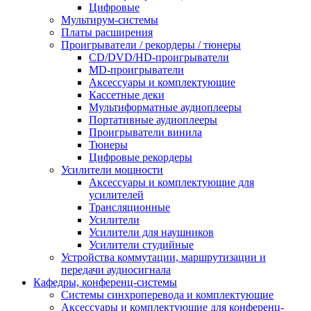
Цифровые
Мультирум-системы
Платы расширения
Проигрыватели / рекордеры / тюнеры
CD/DVD/HD-проигрыватели
MD-проигрыватели
Аксессуары и комплектующие
Кассетные деки
Мультиформатные аудиоплееры
Портативные аудиоплееры
Проигрыватели винила
Тюнеры
Цифровые рекордеры
Усилители мощности
Аксессуары и комплектующие для
усилителей
Трансляционные
Усилители
Усилители для наушников
Усилители студийные
Устройства коммутации, маршрутизации и
передачи аудиосигнала
Кафедры, конференц-системы
Cистемы синхроперевода и комплектующие
Аксессуары и комплектующие для конференц-