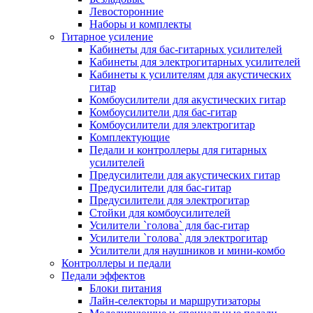
Левосторонние
Наборы и комплекты
Гитарное усиление
Кабинеты для бас-гитарных усилителей
Кабинеты для электрогитарных усилителей
Кабинеты к усилителям для акустических
гитар
Комбоусилители для акустических гитар
Комбоусилители для бас-гитар
Комбоусилители для электрогитар
Комплектующие
Педали и контроллеры для гитарных
усилителей
Предусилители для акустических гитар
Предусилители для бас-гитар
Предусилители для электрогитар
Стойки для комбоусилителей
Усилители `голова` для бас-гитар
Усилители `голова` для электрогитар
Усилители для наушников и мини-комбо
Контроллеры и педали
Педали эффектов
Блоки питания
Лайн-селекторы и маршрутизаторы