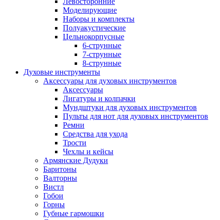
Левосторонние
Моделирующие
Наборы и комплекты
Полуакустические
Цельнокорпусные
6-струнные
7-струнные
8-струнные
Духовые инструменты
Аксессуары для духовых инструментов
Аксессуары
Лигатуры и колпачки
Мундштуки для духовых инструментов
Пульты для нот для духовых инструментов
Ремни
Средства для ухода
Трости
Чехлы и кейсы
Армянские Дудуки
Баритоны
Валторны
Вистл
Гобои
Горны
Губные гармошки