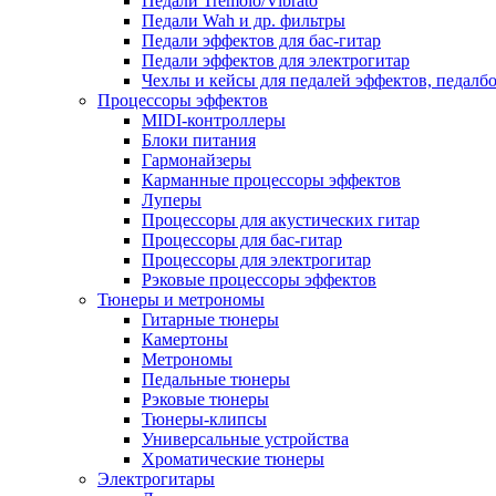
Педали Tremolo/Vibrato
Педали Wah и др. фильтры
Педали эффектов для бас-гитар
Педали эффектов для электрогитар
Чехлы и кейсы для педалей эффектов, педалб
Процессоры эффектов
MIDI-контроллеры
Блоки питания
Гармонайзеры
Карманные процессоры эффектов
Луперы
Процессоры для акустических гитар
Процессоры для бас-гитар
Процессоры для электрогитар
Рэковые процессоры эффектов
Тюнеры и метрономы
Гитарные тюнеры
Камертоны
Метрономы
Педальные тюнеры
Рэковые тюнеры
Тюнеры-клипсы
Универсальные устройства
Хроматические тюнеры
Электрогитары