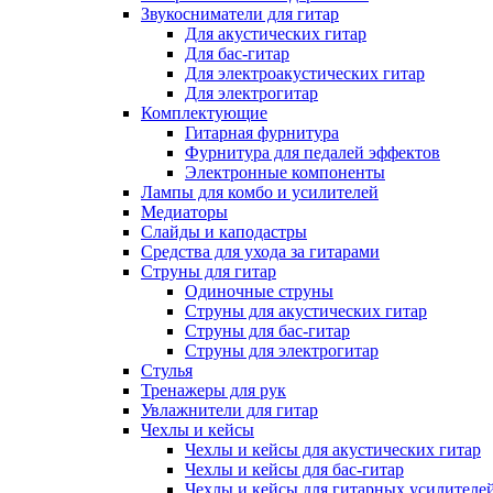
Звукосниматели для гитар
Для акустических гитар
Для бас-гитар
Для электроакустических гитар
Для электрогитар
Комплектующие
Гитарная фурнитура
Фурнитура для педалей эффектов
Электронные компоненты
Лампы для комбо и усилителей
Медиаторы
Слайды и каподастры
Средства для ухода за гитарами
Струны для гитар
Одиночные струны
Струны для акустических гитар
Струны для бас-гитар
Струны для электрогитар
Стулья
Тренажеры для рук
Увлажнители для гитар
Чехлы и кейсы
Чехлы и кейсы для акустических гитар
Чехлы и кейсы для бас-гитар
Чехлы и кейсы для гитарных усилителе