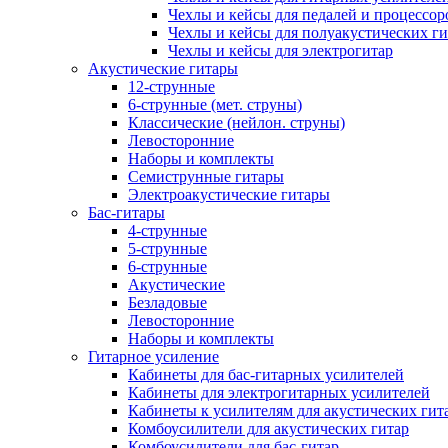
Чехлы и кейсы для педалей и процессор
Чехлы и кейсы для полуакустических ги
Чехлы и кейсы для электрогитар
Акустические гитары
12-струнные
6-струнные (мет. струны)
Классические (нейлон. струны)
Левосторонние
Наборы и комплекты
Семиструнные гитары
Электроакустические гитары
Бас-гитары
4-струнные
5-струнные
6-струнные
Акустические
Безладовые
Левосторонние
Наборы и комплекты
Гитарное усиление
Кабинеты для бас-гитарных усилителей
Кабинеты для электрогитарных усилителей
Кабинеты к усилителям для акустических гит
Комбоусилители для акустических гитар
Комбоусилители для бас-гитар