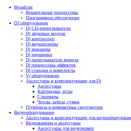
Broadcast
Вещательные процессоры
Программное обеспечение
DJ оборудование
Dj CD-проигрыватели
Dj звуковые модули
Dj контроллер
Dj медиаплееры
Dj микшеры
Dj наушники
Dj проигрыватели винила
Dj процессоры эффектов
Dj станции и комплекты
Vj оборудование
Аксессуары и комплектующие для Dj
Аксессуары
Картриджи, иглы
Слипматы
Чехлы, кейсы, сумки
Грувбоксы и компактные синтезаторы
Видеооборудование
Аксессуары и комплектующие для видеооборудова
Видеокамеры и аксессуары
Аксессуары для видеокамер