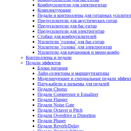
Комбоусилители для электрогитар
Комплектующие
Педали и контроллеры для гитарных усилите
Предусилители для акустических гитар
Предусилители для бас-гитар
Предусилители для электрогитар
Стойки для комбоусилителей
Усилители `голова` для бас-гитар
Усилители `голова` для электрогитар
Усилители для наушников и мини-комбо
Контроллеры и педали
Педали эффектов
Блоки питания
Лайн-селекторы и маршрутизаторы
Моделирующие и специальные педали эффек
Патч-кабели и разъемы для педалей
Педали Chorus
Педали Compressor и Equalizer
Педали Flanger
Педали Noise Gate
Педали Octaver и Pitch
Педали Overdrive и Distortion
Педали Phaser
Педали Reverb/Delay