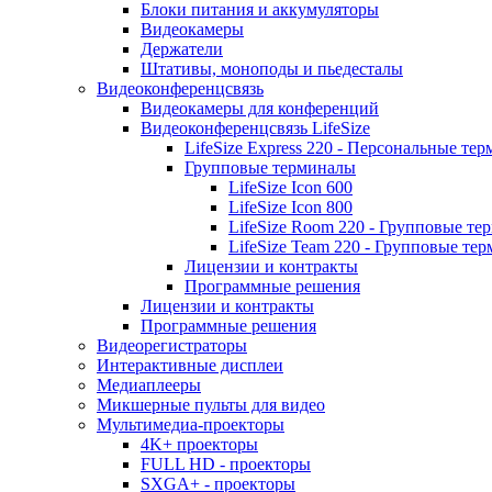
Блоки питания и аккумуляторы
Видеокамеры
Держатели
Штативы, моноподы и пьедесталы
Видеоконференцсвязь
Видеокамеры для конференций
Видеоконференцсвязь LifeSize
LifeSize Express 220 - Персональные т
Групповые терминалы
LifeSize Icon 600
LifeSize Icon 800
LifeSize Room 220 - Групповые т
LifeSize Team 220 - Групповые т
Лицензии и контракты
Программные решения
Лицензии и контракты
Программные решения
Видеорегистраторы
Интерактивные дисплеи
Медиаплееры
Микшерные пульты для видео
Мультимедиа-проекторы
4K+ проекторы
FULL HD - проекторы
SXGA+ - проекторы