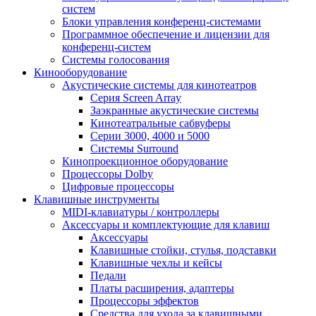
систем
Блоки управления конференц-системами
Программное обеспечение и лицензии для
конференц-систем
Системы голосования
Кинооборудование
Акустические системы для кинотеатров
Cерия Screen Array
Заэкранные акустические системы
Кинотеатральные сабвуферы
Серии 3000, 4000 и 5000
Системы Surround
Кинопроекционное оборудование
Процессоры Dolby
Цифровые процессоры
Клавишные инструменты
MIDI-клавиатуры / контроллеры
Аксессуары и комплектующие для клавиш
Аксессуары
Клавишные стойки, стулья, подставки
Клавишные чехлы и кейсы
Педали
Платы расширения, адаптеры
Процессоры эффектов
Средства для ухода за клавишными