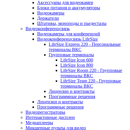
Аксессуары для видеокамер
Блоки питания и аккумуляторы
Видеокамеры
Держатели
Штативы, моноподы и пьедесталы
Видеоконференцсвязь
Видеокамеры для конференций
Видеоконференцсвязь LifeSize
LifeSize Express 220 - Персональные
терминалы ВКС
Групповые терминалы
LifeSize Icon 600
LifeSize Icon 800
LifeSize Room 220 - Групповые
терминалы ВКС
LifeSize Team 220 - Групповые
терминалы ВКС
Лицензии и контракты
Программные решения
Лицензии и контракты
Программные решения
Видеорегистраторы
Интерактивные дисплеи
Медиаплееры
Микшерные пульты для видео