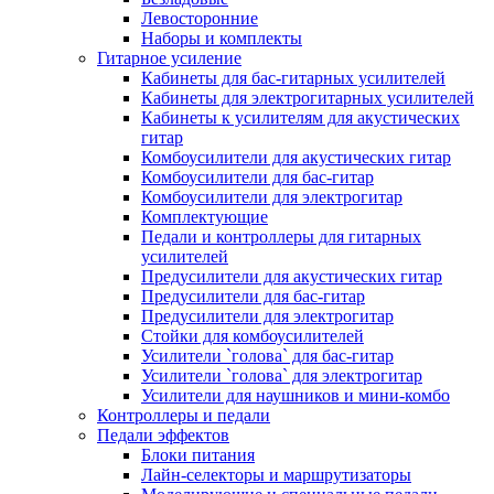
Левосторонние
Наборы и комплекты
Гитарное усиление
Кабинеты для бас-гитарных усилителей
Кабинеты для электрогитарных усилителей
Кабинеты к усилителям для акустических
гитар
Комбоусилители для акустических гитар
Комбоусилители для бас-гитар
Комбоусилители для электрогитар
Комплектующие
Педали и контроллеры для гитарных
усилителей
Предусилители для акустических гитар
Предусилители для бас-гитар
Предусилители для электрогитар
Стойки для комбоусилителей
Усилители `голова` для бас-гитар
Усилители `голова` для электрогитар
Усилители для наушников и мини-комбо
Контроллеры и педали
Педали эффектов
Блоки питания
Лайн-селекторы и маршрутизаторы