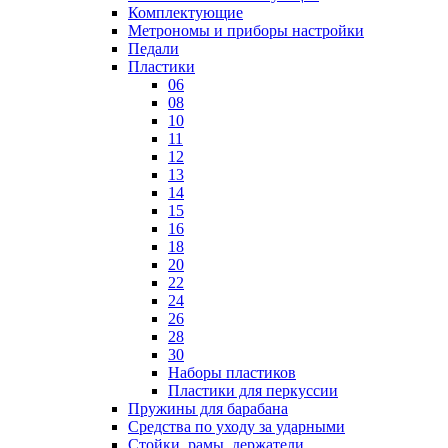
Комплектующие
Метрономы и приборы настройки
Педали
Пластики
06
08
10
11
12
13
14
15
16
18
20
22
24
26
28
30
Наборы пластиков
Пластики для перкуссии
Пружины для барабана
Средства по уходу за ударными
Стойки, рамы, держатели