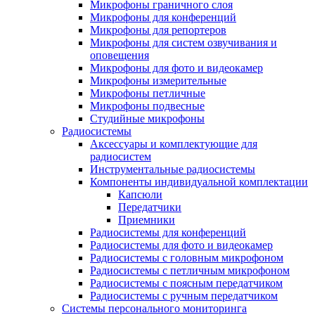
Микрофоны граничного слоя
Микрофоны для конференций
Микрофоны для репортеров
Микрофоны для систем озвучивания и
оповещения
Микрофоны для фото и видеокамер
Микрофоны измерительные
Микрофоны петличные
Микрофоны подвесные
Студийные микрофоны
Радиосистемы
Аксессуары и комплектующие для
радиосистем
Инструментальные радиосистемы
Компоненты индивидуальной комплектации
Капсюли
Передатчики
Приемники
Радиосистемы для конференций
Радиосистемы для фото и видеокамер
Радиосистемы с головным микрофоном
Радиосистемы с петличным микрофоном
Радиосистемы с поясным передатчиком
Радиосистемы с ручным передатчиком
Системы персонального мониторинга