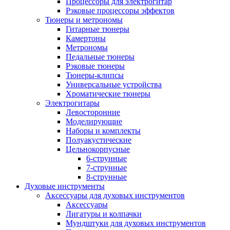
Процессоры для электрогитар
Рэковые процессоры эффектов
Тюнеры и метрономы
Гитарные тюнеры
Камертоны
Метрономы
Педальные тюнеры
Рэковые тюнеры
Тюнеры-клипсы
Универсальные устройства
Хроматические тюнеры
Электрогитары
Левосторонние
Моделирующие
Наборы и комплекты
Полуакустические
Цельнокорпусные
6-струнные
7-струнные
8-струнные
Духовые инструменты
Аксессуары для духовых инструментов
Аксессуары
Лигатуры и колпачки
Мундштуки для духовых инструментов