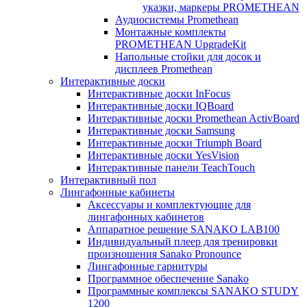
указки, маркеры PROMETHEAN
Аудиосистемы Promethean
Монтажные комплекты
PROMETHEAN UpgradeKit
Напольные стойки для досок и
дисплеев Promethean
Интерактивные доски
Интерактивные доски InFocus
Интерактивные доски IQBoard
Интерактивные доски Promethean ActivBoard
Интерактивные доски Samsung
Интерактивные доски Triumph Board
Интерактивные доски YesVision
Интерактивные панели TeachTouch
Интерактивный пол
Лингафонные кабинеты
Аксессуары и комплектующие для
лингафонных кабинетов
Аппаратное решение SANAKO LAB100
Индивидуальный плеер для тренировки
произношения Sanako Pronounce
Лингафонные гарнитуры
Программное обеспечение Sanako
Программные комплексы SANAKO STUDY
1200