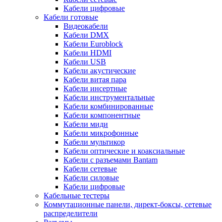
Кабели цифровые
Кабели готовые
Видеокабели
Кабели DMX
Кабели Euroblock
Кабели HDMI
Кабели USB
Кабели акустические
Кабели витая пара
Кабели инсертные
Кабели инструментальные
Кабели комбинированные
Кабели компонентные
Кабели миди
Кабели микрофонные
Кабели мультикор
Кабели оптические и коаксиальные
Кабели с разъемами Bantam
Кабели сетевые
Кабели силовые
Кабели цифровые
Кабельные тестеры
Коммутационные панели, директ-боксы, сетевые
распределители