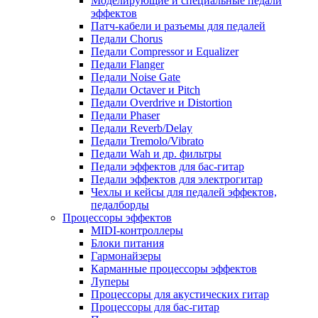
Моделирующие и специальные педали
эффектов
Патч-кабели и разъемы для педалей
Педали Chorus
Педали Compressor и Equalizer
Педали Flanger
Педали Noise Gate
Педали Octaver и Pitch
Педали Overdrive и Distortion
Педали Phaser
Педали Reverb/Delay
Педали Tremolo/Vibrato
Педали Wah и др. фильтры
Педали эффектов для бас-гитар
Педали эффектов для электрогитар
Чехлы и кейсы для педалей эффектов,
педалборды
Процессоры эффектов
MIDI-контроллеры
Блоки питания
Гармонайзеры
Карманные процессоры эффектов
Луперы
Процессоры для акустических гитар
Процессоры для бас-гитар