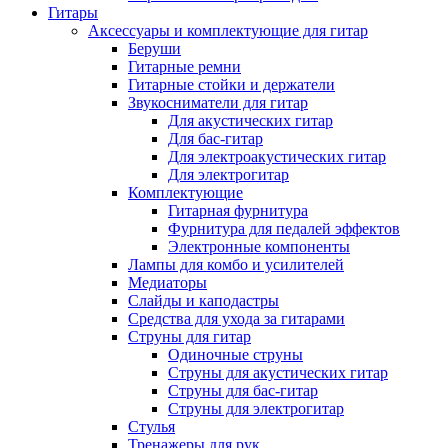
Гитары
Аксессуары и комплектующие для гитар
Беруши
Гитарные ремни
Гитарные стойки и держатели
Звукосниматели для гитар
Для акустических гитар
Для бас-гитар
Для электроакустических гитар
Для электрогитар
Комплектующие
Гитарная фурнитура
Фурнитура для педалей эффектов
Электронные компоненты
Лампы для комбо и усилителей
Медиаторы
Слайды и каподастры
Средства для ухода за гитарами
Струны для гитар
Одиночные струны
Струны для акустических гитар
Струны для бас-гитар
Струны для электрогитар
Стулья
Тренажеры для рук