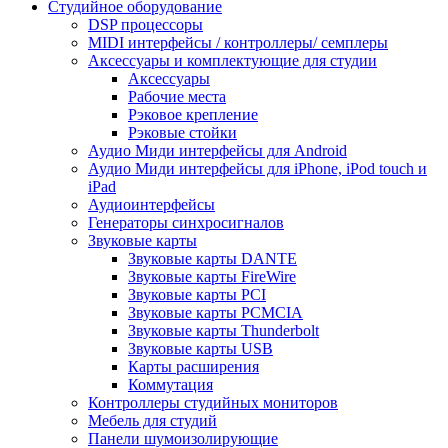
Студийное оборудование
DSP процессоры
MIDI интерфейсы / контроллеры/ семплеры
Аксессуары и комплектующие для студии
Аксессуары
Рабочие места
Рэковое крепление
Рэковые стойки
Аудио Миди интерфейсы для Android
Аудио Миди интерфейсы для iPhone, iPod touch и
iPad
Аудиоинтерфейсы
Генераторы синхросигналов
Звуковые карты
Звуковые карты DANTE
Звуковые карты FireWire
Звуковые карты PCI
Звуковые карты PCMCIA
Звуковые карты Thunderbolt
Звуковые карты USB
Карты расширения
Коммутация
Контроллеры студийных мониторов
Мебель для студий
Панели шумоизолирующие