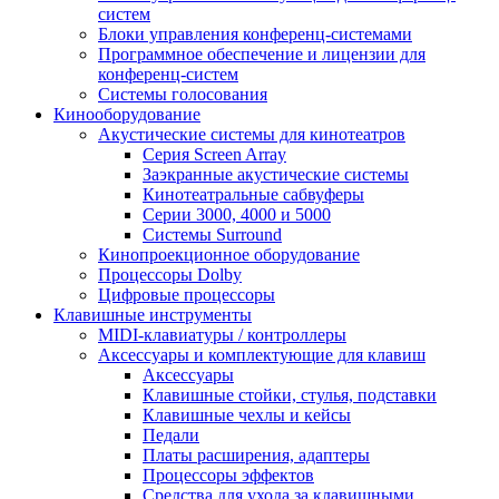
систем
Блоки управления конференц-системами
Программное обеспечение и лицензии для
конференц-систем
Системы голосования
Кинооборудование
Акустические системы для кинотеатров
Cерия Screen Array
Заэкранные акустические системы
Кинотеатральные сабвуферы
Серии 3000, 4000 и 5000
Системы Surround
Кинопроекционное оборудование
Процессоры Dolby
Цифровые процессоры
Клавишные инструменты
MIDI-клавиатуры / контроллеры
Аксессуары и комплектующие для клавиш
Аксессуары
Клавишные стойки, стулья, подставки
Клавишные чехлы и кейсы
Педали
Платы расширения, адаптеры
Процессоры эффектов
Средства для ухода за клавишными