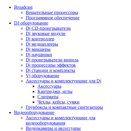
Broadcast
Вещательные процессоры
Программное обеспечение
DJ оборудование
Dj CD-проигрыватели
Dj звуковые модули
Dj контроллер
Dj медиаплееры
Dj микшеры
Dj наушники
Dj проигрыватели винила
Dj процессоры эффектов
Dj станции и комплекты
Vj оборудование
Аксессуары и комплектующие для Dj
Аксессуары
Картриджи, иглы
Слипматы
Чехлы, кейсы, сумки
Грувбоксы и компактные синтезаторы
Видеооборудование
Аксессуары и комплектующие для
видеооборудования
Видеокамеры и аксессуары