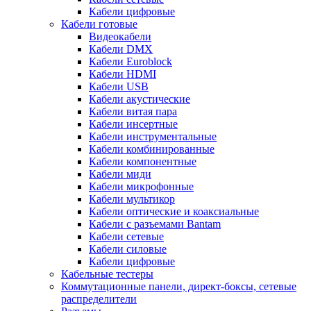
Кабели цифровые
Кабели готовые
Видеокабели
Кабели DMX
Кабели Euroblock
Кабели HDMI
Кабели USB
Кабели акустические
Кабели витая пара
Кабели инсертные
Кабели инструментальные
Кабели комбинированные
Кабели компонентные
Кабели миди
Кабели микрофонные
Кабели мультикор
Кабели оптические и коаксиальные
Кабели с разъемами Bantam
Кабели сетевые
Кабели силовые
Кабели цифровые
Кабельные тестеры
Коммутационные панели, директ-боксы, сетевые
распределители