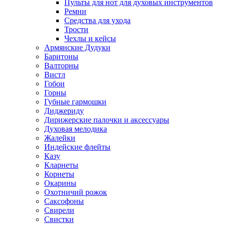
Пульты для нот для духовых инструментов
Ремни
Средства для ухода
Трости
Чехлы и кейсы
Армянские Дудуки
Баритоны
Валторны
Вистл
Гобои
Горны
Губные гармошки
Диджериду
Дирижерские палочки и аксессуары
Духовая мелодика
Жалейки
Индейские флейты
Казу
Кларнеты
Корнеты
Окарины
Охотничий рожок
Саксофоны
Свирели
Свистки