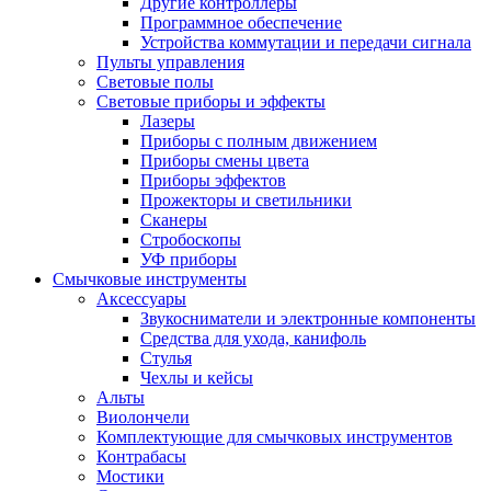
Другие контроллеры
Программное обеспечение
Устройства коммутации и передачи сигнала
Пульты управления
Световые полы
Световые приборы и эффекты
Лазеры
Приборы с полным движением
Приборы смены цвета
Приборы эффектов
Прожекторы и светильники
Сканеры
Стробоскопы
УФ приборы
Смычковые инструменты
Аксессуары
Звукосниматели и электронные компоненты
Средства для ухода, канифоль
Стулья
Чехлы и кейсы
Альты
Виолончели
Комплектующие для смычковых инструментов
Контрабасы
Мостики