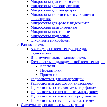
Микрофоны граничного слоя
Микрофоны для конференций
Микрофоны для репортеров
Микрофоны для систем озвучивания и
оповещения
Микрофоны для фото и видеокамер
Микрофоны измерительные
Микрофоны петличные
Микрофоны подвесные
Студийные микрофоны
Радиосистемы
Аксессуары и комплектующие для
радиосистем
Инструментальные радиосистемы
Компоненты индивидуальной комплектации
Капсюли
Передатчики
Приемники
Радиосистемы для конференций
Радиосистемы для фото и видеокамер
Радиосистемы с головным микрофоном
Радиосистемы с петличным микрофоном
Радиосистемы с поясным передатчиком
Радиосистемы с ручным передатчиком
Системы персонального мониторинга