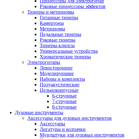
Процессоры для электрогитар
Рэковые процессоры эффектов
Тюнеры и метрономы
Гитарные тюнеры
Камертоны
Метрономы
Педальные тюнеры
Рэковые тюнеры
Тюнеры-клипсы
Универсальные устройства
Хроматические тюнеры
Электрогитары
Левосторонние
Моделирующие
Наборы и комплекты
Полуакустические
Цельнокорпусные
6-струнные
7-струнные
8-струнные
Духовые инструменты
Аксессуары для духовых инструментов
Аксессуары
Лигатуры и колпачки
Мундштуки для духовых инструментов