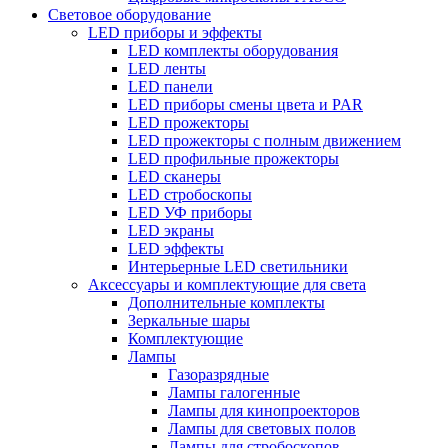
Световое оборудование
LED приборы и эффекты
LED комплекты оборудования
LED ленты
LED панели
LED приборы смены цвета и PAR
LED прожекторы
LED прожекторы с полным движением
LED профильные прожекторы
LED сканеры
LED стробоскопы
LED УФ приборы
LED экраны
LED эффекты
Интерьерные LED светильники
Аксессуары и комплектующие для света
Дополнительные комплекты
Зеркальные шары
Комплектующие
Лампы
Газоразрядные
Лампы галогенные
Лампы для кинопроекторов
Лампы для световых полов
Лампы для стробоскопов