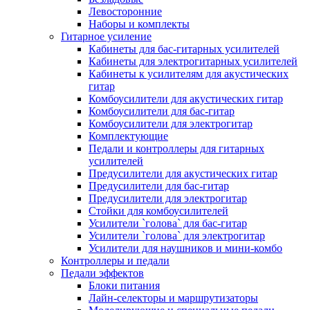
Левосторонние
Наборы и комплекты
Гитарное усиление
Кабинеты для бас-гитарных усилителей
Кабинеты для электрогитарных усилителей
Кабинеты к усилителям для акустических
гитар
Комбоусилители для акустических гитар
Комбоусилители для бас-гитар
Комбоусилители для электрогитар
Комплектующие
Педали и контроллеры для гитарных
усилителей
Предусилители для акустических гитар
Предусилители для бас-гитар
Предусилители для электрогитар
Стойки для комбоусилителей
Усилители `голова` для бас-гитар
Усилители `голова` для электрогитар
Усилители для наушников и мини-комбо
Контроллеры и педали
Педали эффектов
Блоки питания
Лайн-селекторы и маршрутизаторы