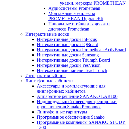
указки, маркеры PROMETHEAN
Аудиосистемы Promethean
Монтажные комплекты
PROMETHEAN UpgradeKit
Напольные стойки для досок и
дисплеев Promethean
Интерактивные доски
Интерактивные доски InFocus
Интерактивные доски IQBoard
Интерактивные доски Promethean ActivBoard
Интерактивные доски Samsung
Интерактивные доски Triumph Board
Интерактивные доски YesVision
Интерактивные панели TeachTouch
Интерактивный пол
Лингафонные кабинеты
Аксессуары и комплектующие для
лингафонных кабинетов
Аппаратное решение SANAKO LAB100
Индивидуальный плеер для тренировки
произношения Sanako Pronounce
Лингафонные гарнитуры
Программное обеспечение Sanako
Программные комплексы SANAKO STUDY
1200