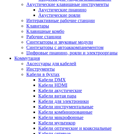
Акустические клавишные инструменты
Акустические пианино
Акустические рояли
Интерактивные рабочие станции
Клавитары
Клавишные комбо
Рабочие станции
Синтезаторы и звуковые модули
Синтезаторы с автоаккомпанементом
Цифровые пианино, рояли и электроорганы
Коммутация
Аксессуары для кабелей
Инструменты
Кабели в бухтах
Кабели DMX
Кабели HDMI
Кабели акустические
Кабели витая пара
Кабели для электроники
Кабели инструментальные
Кабели комбинированные
Кабели микрофонные
Кабели мультикор
Кабели оптические и коаксиальные
Кабели сетевые