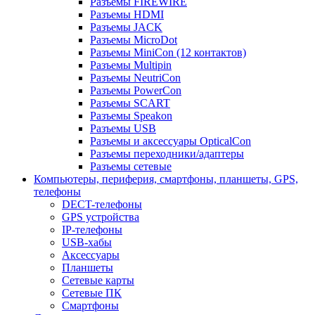
Разъемы FIREWIRE
Разъемы HDMI
Разъемы JACK
Разъемы MicroDot
Разъемы MiniCon (12 контактов)
Разъемы Multipin
Разъемы NeutriCon
Разъемы PowerCon
Разъемы SCART
Разъемы Speakon
Разъемы USB
Разъемы и аксессуары OpticalCon
Разъемы переходники/адаптеры
Разъемы сетевые
Компьютеры, периферия, смартфоны, планшеты, GPS,
телефоны
DECT-телефоны
GPS устройства
IP-телефоны
USB-хабы
Аксессуары
Планшеты
Сетевые карты
Сетевые ПК
Смартфоны