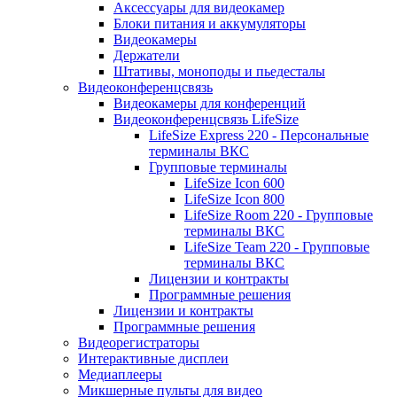
Аксессуары для видеокамер
Блоки питания и аккумуляторы
Видеокамеры
Держатели
Штативы, моноподы и пьедесталы
Видеоконференцсвязь
Видеокамеры для конференций
Видеоконференцсвязь LifeSize
LifeSize Express 220 - Персональные
терминалы ВКС
Групповые терминалы
LifeSize Icon 600
LifeSize Icon 800
LifeSize Room 220 - Групповые
терминалы ВКС
LifeSize Team 220 - Групповые
терминалы ВКС
Лицензии и контракты
Программные решения
Лицензии и контракты
Программные решения
Видеорегистраторы
Интерактивные дисплеи
Медиаплееры
Микшерные пульты для видео