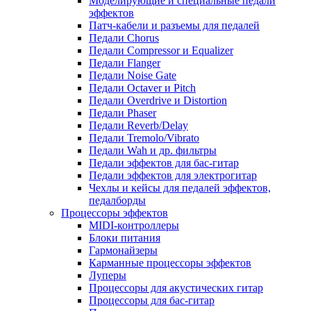
Моделирующие и специальные педали
эффектов
Патч-кабели и разъемы для педалей
Педали Chorus
Педали Compressor и Equalizer
Педали Flanger
Педали Noise Gate
Педали Octaver и Pitch
Педали Overdrive и Distortion
Педали Phaser
Педали Reverb/Delay
Педали Tremolo/Vibrato
Педали Wah и др. фильтры
Педали эффектов для бас-гитар
Педали эффектов для электрогитар
Чехлы и кейсы для педалей эффектов,
педалборды
Процессоры эффектов
MIDI-контроллеры
Блоки питания
Гармонайзеры
Карманные процессоры эффектов
Луперы
Процессоры для акустических гитар
Процессоры для бас-гитар