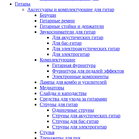
Гитары
Аксессуары и комплектующие для гитар
Беруши
Гитарные ремни
Гитарные стойки и держатели
Звукосниматели для гитар
Для акустических гитар
Для бас-гитар
Для электроакустических гитар
Для электрогитар
Комплектующие
Гитарная фурнитура
Фурнитура для педалей эффектов
Электронные компоненты
Лампы для комбо и усилителей
Медиаторы
Слайды и каподастры
Средства для ухода за гитарами
Струны для гитар
Одиночные струны
Струны для акустических гитар
Струны для бас-гитар
Струны для электрогитар
Стулья
Тренажеры для рук