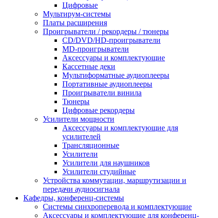
Цифровые
Мультирум-системы
Платы расширения
Проигрыватели / рекордеры / тюнеры
CD/DVD/HD-проигрыватели
MD-проигрыватели
Аксессуары и комплектующие
Кассетные деки
Мультиформатные аудиоплееры
Портативные аудиоплееры
Проигрыватели винила
Тюнеры
Цифровые рекордеры
Усилители мощности
Аксессуары и комплектующие для
усилителей
Трансляционные
Усилители
Усилители для наушников
Усилители студийные
Устройства коммутации, маршрутизации и
передачи аудиосигнала
Кафедры, конференц-системы
Cистемы синхроперевода и комплектующие
Аксессуары и комплектующие для конференц-