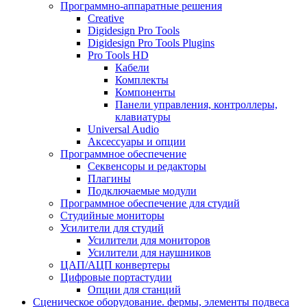
Программно-аппаратные решения
Creative
Digidesign Pro Tools
Digidesign Pro Tools Plugins
Pro Tools HD
Кабели
Комплекты
Компоненты
Панели управления, контроллеры,
клавиатуры
Universal Audio
Аксессуары и опции
Программное обеспечение
Cеквенсоры и редакторы
Плагины
Подключаемые модули
Программное обеспечение для студий
Студийные мониторы
Усилители для студий
Усилители для мониторов
Усилители для наушников
ЦАП/АЦП конвертеры
Цифровые портастудии
Опции для станций
Сценическое оборудование. фермы, элементы подвеса