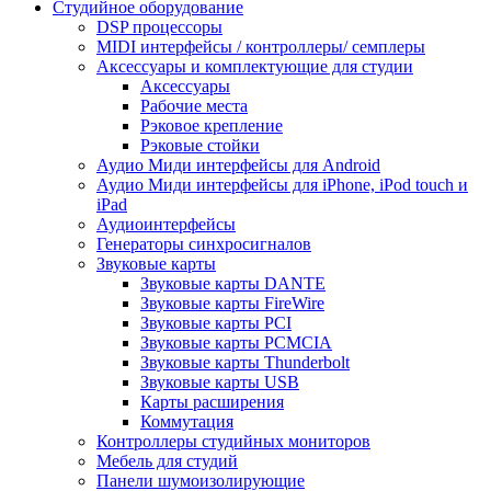
Студийное оборудование
DSP процессоры
MIDI интерфейсы / контроллеры/ семплеры
Аксессуары и комплектующие для студии
Аксессуары
Рабочие места
Рэковое крепление
Рэковые стойки
Аудио Миди интерфейсы для Android
Аудио Миди интерфейсы для iPhone, iPod touch и
iPad
Аудиоинтерфейсы
Генераторы синхросигналов
Звуковые карты
Звуковые карты DANTE
Звуковые карты FireWire
Звуковые карты PCI
Звуковые карты PCMCIA
Звуковые карты Thunderbolt
Звуковые карты USB
Карты расширения
Коммутация
Контроллеры студийных мониторов
Мебель для студий
Панели шумоизолирующие