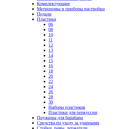
Комплектующие
Метрономы и приборы настройки
Педали
Пластики
06
08
10
11
12
13
14
15
16
18
20
22
24
26
28
30
Наборы пластиков
Пластики для перкуссии
Пружины для барабана
Средства по уходу за ударными
Стойки, рамы, держатели